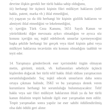
devrine ilişkin gerekli her türlü hakka sahip olduğunu,
iii) herhangi bir üçüncü kişinin fikri mülkiyet haklarını (telif
hakkı, patent, marka vb.) ihlal etmediğini,
iv) yaşayan ya da ölü herhangi bir kişinin gizlilik haklarını ve
aleniyeti ihlal etmediğini ve lekelemediğini,
v) içeriğin Türk Ceza Kanunu, 5651 Sayılı Kanun ve
yürürlükteki diğer mevzuata aykırı olmadığını ve ayrıca söz
konusu içeriğin suç teşkil edebilecek unsurlar içermeyeceğini
başka şekilde herhangi bir gerçek veya tüzel kişinin şahsi veya
mülkiyet haklarına tecavüzün söz konusu olmadığını taahhüt ve
teyit eder.
14. Yarışmaya gönderilecek eser içerisindeki özgün olmayan
metin, görüntü, müzik, vb. kullanımları sebebiyle üçüncü
kişilerden doğacak her türlü telif hakkı ihlali iddiası yarışmacının
sorumluluğundadır. Suç teşkil edecek unsurların daha sonra
ortaya çıkması halinde, İSKİ ve bu yarışmaya destek veren
kurumların herhangi bir sorumluluğu bulunmayacaktır. Telif
hakkı veya sair fikri mülkiyet haklarının ihlali ya da her türlü
kanun ihlalinin tespiti halinde ilgili eser yarışmadan men edilir.
Tespit yarışmadan sonra yapılır ise eser sahibi ödüllendirilmiş
olsa dahi ödülü geri alınır.