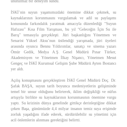
unutulmaz bir deneyim sundu.
İSKİ’nin suyun yaşamımızdaki önemine dikkat çekmek, su
kaynaklarının korunmasını vurgulamak ve adil su paylaşımı
konusunda farkındalık yaratmak amacıyla düzenlediği “Suyun
Hafızası” Kısa Film Yarışması, bu yıl “Geleceğin İçin Su ile
Barış” temasıyla gerçekleşti. Jüri başkanlığını Yönetmen ve
Senarist Yüksel Aksu’nun üstlendiği yarışmada, jüri üyeleri
arasında oyuncu Bennu Yıldırımlar, sanatçı ve sinema yazarı
Ömür Gedik, Medya A.Ş. Genel Müdürü Pınar Türker,
Akademisyen ve Yönetmen İlkay Nişancı, Yönetmen Mesut
Gengeç ve İSKİ Kurumsal Gelişim Şube Müdürü Ayten Bostancı
yer aldı.
Açılış konuşmasını gerçekleştiren İSKİ Genel Müdürü Doç. Dr.
Şafak BAŞA, suyun tarih boyunca medeniyetlerin gelişiminde
temel bir unsur olduğunu belirterek, iklim değişikliği ve nüfus
artışıyla birlikte su kaynaklarının korunmasının önemine vurgu
yaptı. Su krizinin dünya genelinde gittikçe derinleştiğine dikkat
çeken Başa, günümüzde 4,4 milyar insanın temiz suya erişimde
zorluk yaşadığını ifade ederek, sürdürülebilir su yönetimi için
acil önlemlerin alınması gerektiğini belirtti.