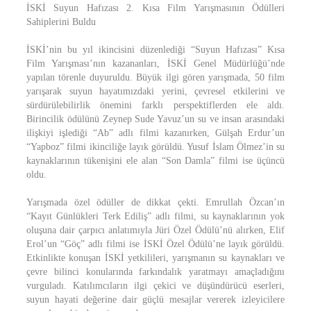
İSKİ Suyun Hafızası 2. Kısa Film Yarışmasının Ödülleri
Sahiplerini Buldu
İSKİ’nin bu yıl ikincisini düzenlediği “Suyun Hafızası” Kısa
Film Yarışması’nın kazananları, İSKİ Genel Müdürlüğü’nde
yapılan törenle duyuruldu. Büyük ilgi gören yarışmada, 50 film
yarışarak suyun hayatımızdaki yerini, çevresel etkilerini ve
sürdürülebilirlik önemini farklı perspektiflerden ele aldı.
Birincilik ödülünü Zeynep Sude Yavuz’un su ve insan arasındaki
ilişkiyi işlediği “Ab” adlı filmi kazanırken, Gülşah Erdur’un
“Yapboz” filmi ikinciliğe layık görüldü. Yusuf İslam Ölmez’in su
kaynaklarının tükenişini ele alan “Son Damla” filmi ise üçüncü
oldu.
Yarışmada özel ödüller de dikkat çekti. Emrullah Özcan’ın
“Kayıt Günlükleri Terk Ediliş” adlı filmi, su kaynaklarının yok
oluşuna dair çarpıcı anlatımıyla Jüri Özel Ödülü’nü alırken, Elif
Erol’un “Göç” adlı filmi ise İSKİ Özel Ödülü’ne layık görüldü.
Etkinlikte konuşan İSKİ yetkilileri, yarışmanın su kaynakları ve
çevre bilinci konularında farkındalık yaratmayı amaçladığını
vurguladı. Katılımcıların ilgi çekici ve düşündürücü eserleri,
suyun hayati değerine dair güçlü mesajlar vererek izleyicilere