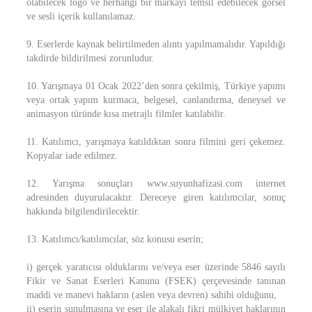
olabilecek logo ve herhangi bir markayı temsil edebilecek görsel
ve sesli içerik kullanılamaz.
9. Eserlerde kaynak belirtilmeden alıntı yapılmamalıdır. Yapıldığı
takdirde bildirilmesi zorunludur.
10. Yarışmaya 01 Ocak 2022’den sonra çekilmiş, Türkiye yapımı
veya ortak yapım kurmaca, belgesel, canlandırma, deneysel ve
animasyon türünde kısa metrajlı filmler katılabilir.
11. Katılımcı, yarışmaya katıldıktan sonra filmini geri çekemez.
Kopyalar iade edilmez.
12. Yarışma sonuçları www.suyunhafizasi.com internet
adresinden duyurulacaktır. Dereceye giren katılımcılar, sonuç
hakkında bilgilendirilecektir.
13. Katılımcı/katılımcılar, söz konusu eserin;
i) gerçek yaratıcısı olduklarını ve/veya eser üzerinde 5846 sayılı
Fikir ve Sanat Eserleri Kanunu (FSEK) çerçevesinde tanınan
maddi ve manevi hakların (aslen veya devren) sahibi olduğunu,
ii) eserin sunulmasına ve eser ile alakalı fikri mülkiyet haklarının