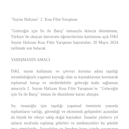
"Suyun Hafızası" 2. Kısa Film Yarışması
"Geleceğin için Su ile Barış" temasıyla ikincisi düzenlenen,
Türkiye’de okuyan üniversite öğrencilerinin katılımına açık İSKİ
Suyun Hafızası Kısa Film Yarışması başvuruları 20 Mayıs 2024
tarihinde son bulacak.
YARIŞMANIN AMACI
İSKİ, suyun kullanımı ve çevreyi koruma adına taşıdığı
sorumluluğuyla yaşamın kaynağı olan su kaynaklarının korunarak
toplumsal barışa ve sürdürülebilir geleceğe katkı sağlaması
amacıyla 2. Suyun Hafızası Kısa Film Yarışması’nı ‘‘Geleceğin
için Su ile Barış’’ teması ile düzenleme kararı almıştır.
Su; insanoğlu için taşıdığı yaşamsal öneminin yanında
toplumların varlığı, güvenliği ve ekonomik gelişimleri açısından
da büyük bir etkiye sahip doğal kaynaktır. İnsanlar yüzlerce yıl
suların etrafında toplanıp şehirleri ve medeniyetleri bu şekilde
inşa etmişlerdir. Uygarlığın ve beraber barış içinde yaşamanın