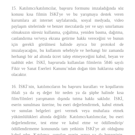
15. Katılımcı/katılımcılar, başvuru formunu imzaladığında söz
konusu kısa filmin İSKİ'ye ve bu yarışmaya destek veren
kurumlara ait internet sayfalarında, sosyal medyada, video
paylaşım sitelerinde ve benzer mecralarda yer ve sayı sınırlaması
olmaksızın süresiz kullanma, çoğaltma, yeniden basma, dağıtma,
canlandırma ve/veya ekrana getirme hakkı vereceğini ve bunun
için gerekli görülmesi halinde ayrıca bir protokol de
imzalayacağını, bu kullanım sebebiyle ve herhangi bir zamanda
herhangi bir ad altında ücret talep etmeyeceğini kabul, beyan ve
taahhüt eder. İSKİ, başvuruda kullanılan filmlerin 5846 sayılı
Fikir ve Sanat Eserleri Kanunu’ndan doğan tüm haklarına sahip
olacaktır.
16. İSKİ’nin, katılımcıların bu başvuru kuralları ve koşullarını
ihlali ya da eş değer bir neden ya da şüphe halinde kısa
film/filmleri yarışmanın dışında tutma hakkı saklıdır. İSKİ,
eserin sunulması üzerine, bu eseri değerlendirmek, kabul etmek
ve sunulan belgeleri geri vermek veya muhafaza etmek
yükümlülükleri altında değildir. Katılımcı/katılımcılar, bu eseri
değerlendirme, test etme ve kabul etme ve ödüllendirip/
ödüllendirmeme konusunda tam yetkinin İSKİ'ye ait olduğunu
kabul eder. Katılımcı, sunulan eserin aynısı ya da benzerinin,