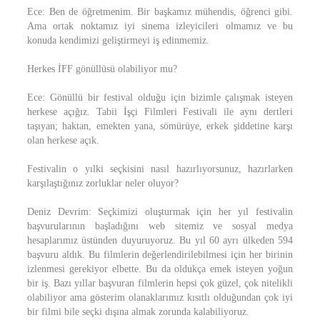
Ece: Ben de öğretmenim. Bir başkamız mühendis, öğrenci gibi.
Ama ortak noktamız iyi sinema izleyicileri olmamız ve bu
konuda kendimizi geliştirmeyi iş edinmemiz.
Herkes İFF gönüllüsü olabiliyor mu?
Ece: Gönüllü bir festival olduğu için bizimle çalışmak isteyen
herkese açığız. Tabii İşçi Filmleri Festivali ile aynı dertleri
taşıyan; haktan, emekten yana, sömürüye, erkek şiddetine karşı
olan herkese açık.
Festivalin o yılki seçkisini nasıl hazırlıyorsunuz, hazırlarken
karşılaştığınız zorluklar neler oluyor?
Deniz Devrim: Seçkimizi oluşturmak için her yıl festivalin
başvurularının başladığını web sitemiz ve sosyal medya
hesaplarımız üstünden duyuruyoruz. Bu yıl 60 ayrı ülkeden 594
başvuru aldık. Bu filmlerin değerlendirilebilmesi için her birinin
izlenmesi gerekiyor elbette. Bu da oldukça emek isteyen yoğun
bir iş. Bazı yıllar başvuran filmlerin hepsi çok güzel, çok nitelikli
olabiliyor ama gösterim olanaklarımız kısıtlı olduğundan çok iyi
bir filmi bile seçki dışına almak zorunda kalabiliyoruz.