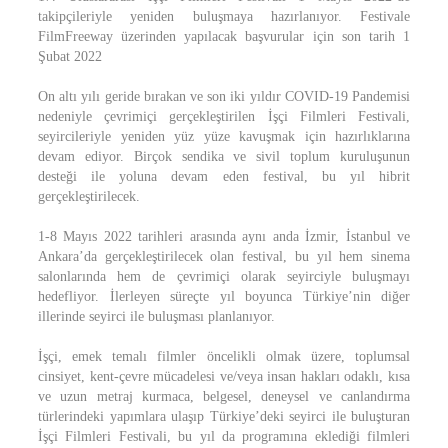
takipçileriyle yeniden buluşmaya hazırlanıyor. Festivale
FilmFreeway üzerinden yapılacak başvurular için son tarih 1
Şubat 2022
On altı yılı geride bırakan ve son iki yıldır COVID-19 Pandemisi
nedeniyle çevrimiçi gerçekleştirilen İşçi Filmleri Festivali,
seyircileriyle yeniden yüz yüze kavuşmak için hazırlıklarına
devam ediyor. Birçok sendika ve sivil toplum kuruluşunun
desteği ile yoluna devam eden festival, bu yıl hibrit
gerçekleştirilecek.
1-8 Mayıs 2022 tarihleri arasında aynı anda İzmir, İstanbul ve
Ankara’da gerçekleştirilecek olan festival, bu yıl hem sinema
salonlarında hem de çevrimiçi olarak seyirciyle buluşmayı
hedefliyor. İlerleyen süreçte yıl boyunca Türkiye’nin diğer
illerinde seyirci ile buluşması planlanıyor.
İşçi, emek temalı filmler öncelikli olmak üzere, toplumsal
cinsiyet, kent-çevre mücadelesi ve/veya insan hakları odaklı, kısa
ve uzun metraj kurmaca, belgesel, deneysel ve canlandırma
türlerindeki yapımlara ulaşıp Türkiye’deki seyirci ile buluşturan
İşçi Filmleri Festivali, bu yıl da programına eklediği filmleri