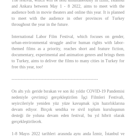
The festival, which will be held simultaneously in Izmir, Istanbul
and Ankara between May 1 - 8 2022, aims to meet with the
audience both in movie theaters and online this year. It is planned
to meet with the audience in other provinces of Turkey
throughout the year in the future.
International Labor Film Festival, which focuses on gender,
urban-environmental struggle and/or human rights with labor-
themed films as a priority, reaches short and feature fiction,
documentary, experimental and animation genres and brings them
to Turkey, aims to deliver the films to many cities in Turkey for
free this year, too!
---------------------------------------------------------
On altı yılı geride bırakan ve son iki yıldır COVID-19 Pandemisi
nedeniyle çevrimiçi gerçekleştirilen İşçi Filmleri Festivali,
seyircileriyle yeniden yüz yüze kavuşmak için hazırlıklarına
devam ediyor. Birçok sendika ve sivil toplum kuruluşunun
desteği ile yoluna devam eden festival, bu yıl hibrit olarak
gerçekleştirilecek.
1-8 Mayıs 2022 tarihleri arasında aynı anda İzmir, İstanbul ve