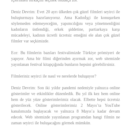
İçlerinden birkaçını seçmek oldukça zor.
Deniz Devrim: Evet 20 ayrı ülkeden çok güzel filmleri seyirci ile
buluşturmaya hazırlanıyoruz. Ama Kadınİşçi ile konuşurken
söylemeden edemeyeceğim, yapımcılığını veya yönetmenliğini
kadınların üstlendiği, erkek şiddetine, partiarkaya karşı
mücadeleyi, kadının ücretli ücretsiz emeğini ele alan çok güzel
filmler var seçkimizde.
Ece: Bu filmlerin bazıları festivalimizde Türkiye prömiyeri de
yapıyor. Ama bir filmi diğerinden ayırmak zor, web sitemizde
yayınlanan festival kitapçığında bunların hepsini görebilirsiniz.
Filmleriniz seyirci ile nasıl ve nerelerde buluşuyor?
Deniz Devrim: Son iki yıldır pandemi nedeniyle yalnızca online
gösterimler ve etkinlikler düzenledik. Bu yıl ilk kez hem online
hem de yüz yüze gösterimlerimiz olacak. Elbette hepsi ücretsiz
gösterilecek. Online gösterimlerimiz 2 Mayıs’ta YouTube
kanalımızda başlayacak ve yalnızca 8 Mayıs’a kadar devam
edecek. Web sitemizde yayınlanan programdan hangi filmin ne
zaman seyirci ile buluşacağını görmek mümkün.