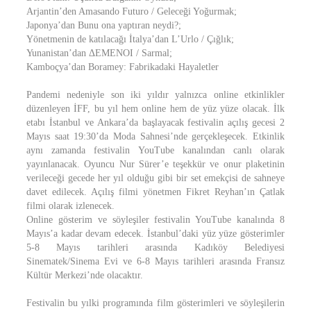
Arjantin’den Amasando Futuro / Geleceği Yoğurmak;
Japonya’dan Bunu ona yaptıran neydi?;
Yönetmenin de katılacağı İtalya’dan L’Urlo / Çığlık;
Yunanistan’dan ΔΕΜΕΝΟΙ / Sarmal;
Kamboçya’dan Boramey: Fabrikadaki Hayaletler
Pandemi nedeniyle son iki yıldır yalnızca online etkinlikler
düzenleyen İFF, bu yıl hem online hem de yüz yüze olacak. İlk
etabı İstanbul ve Ankara’da başlayacak festivalin açılış gecesi 2
Mayıs saat 19:30’da Moda Sahnesi’nde gerçekleşecek. Etkinlik
aynı zamanda festivalin YouTube kanalından canlı olarak
yayınlanacak. Oyuncu Nur Sürer’e teşekkür ve onur plaketinin
verileceği gecede her yıl olduğu gibi bir set emekçisi de sahneye
davet edilecek. Açılış filmi yönetmen Fikret Reyhan’ın Çatlak
filmi olarak izlenecek.
Online gösterim ve söyleşiler festivalin YouTube kanalında 8
Mayıs’a kadar devam edecek. İstanbul’daki yüz yüze gösterimler
5-8 Mayıs tarihleri arasında Kadıköy Belediyesi
Sinematek/Sinema Evi ve 6-8 Mayıs tarihleri arasında Fransız
Kültür Merkezi’nde olacaktır.
Festivalin bu yılki programında film gösterimleri ve söyleşilerin