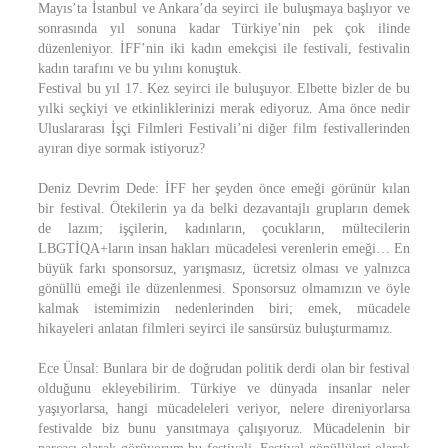
Mayıs’ta İstanbul ve Ankara’da seyirci ile buluşmaya başlıyor ve
sonrasında yıl sonuna kadar Türkiye’nin pek çok ilinde
düzenleniyor. İFF’nin iki kadın emekçisi ile festivali, festivalin
kadın tarafını ve bu yılını konuştuk.
Festival bu yıl 17. Kez seyirci ile buluşuyor. Elbette bizler de bu
yılki seçkiyi ve etkinliklerinizi merak ediyoruz. Ama önce nedir
Uluslararası İşçi Filmleri Festivali’ni diğer film festivallerinden
ayıran diye sormak istiyoruz?
Deniz Devrim Dede: İFF her şeyden önce emeği görünür kılan
bir festival. Ötekilerin ya da belki dezavantajlı grupların demek
de lazım; işçilerin, kadınların, çocukların, mültecilerin
LBGTİQA+ların insan hakları mücadelesi verenlerin emeği… En
büyük farkı sponsorsuz, yarışmasız, ücretsiz olması ve yalnızca
gönüllü emeği ile düzenlenmesi. Sponsorsuz olmamızın ve öyle
kalmak istemimizin nedenlerinden biri; emek, mücadele
hikayeleri anlatan filmleri seyirci ile sansürsüz buluşturmamız.
Ece Ünsal: Bunlara bir de doğrudan politik derdi olan bir festival
olduğunu ekleyebilirim. Türkiye ve dünyada insanlar neler
yaşıyorlarsa, hangi mücadeleleri veriyor, nelere direniyorlarsa
festivalde biz bunu yansıtmaya çalışıyoruz. Mücadelenin bir