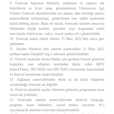
9. Festivale başvuran filmlerin, yönetmen ve yapımcı adı
belirtilerek ve ticari amaç gözetmeksizin Uluslararası İşçi
Filmleri Festivali etkinliklerinde yer alması, işbu etkinliği tanıtıcı
materyallerde kullanılması, gösterilmesi eser sahibi tarafından
kabul edilmiş̧ sayılır. Buna ek olarak, festivalin tanıtımı amacıyla
filmlerden küçük kesitler, görseller veya fragmanlar farklı
mecralarda (televizyon, radyo, sosyal medya vb.) gösterilebilir.
10. Festivale kabul edilen filmler 15 Mart 2022’den sonra geri
çekilemez.
11. Seçilen filmlerin tüm tanıtım materyalleri 15 Mart 2022
tarihine kadar film@iff.org.tr adresine gönderilmelidir.
12. Festival seçkisine alınan filmler için gereken festival gösterim
kopyaları, eser sahipleri tarafından dijital video MOV
(QuickTime), HD H264 veya HD H265 formatında hazırlanmalı
ve festival komitesine ulaştırılmalıdır.
13. Sağlanan materyallerdeki eksik ya da hatalı bilgilerin
sorumluluğu festivale ait değildir.
14. Festival yönetimi seçilen filmlerin gösterim programına karar
veren tek yetkilidir.
15. Festivalin tanıtım materyallerinde (festival kitapçığı,
program, basın bültenleri, sosyal medya yayınları vb.)
yayınlanacak metinler festivalin inisiyatifindedir.