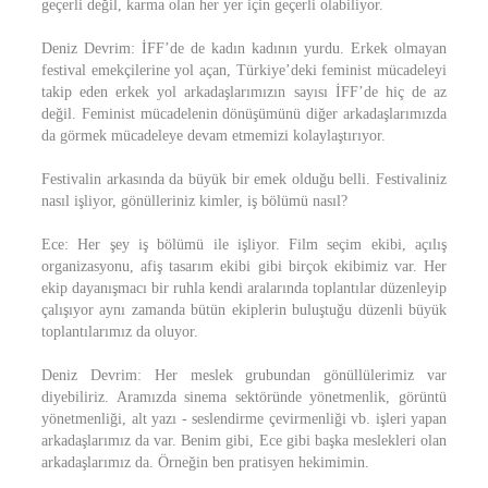
geçerli değil, karma olan her yer için geçerli olabiliyor.
Deniz Devrim: İFF’de de kadın kadının yurdu. Erkek olmayan
festival emekçilerine yol açan, Türkiye’deki feminist mücadeleyi
takip eden erkek yol arkadaşlarımızın sayısı İFF’de hiç de az
değil. Feminist mücadelenin dönüşümünü diğer arkadaşlarımızda
da görmek mücadeleye devam etmemizi kolaylaştırıyor.
Festivalin arkasında da büyük bir emek olduğu belli. Festivaliniz
nasıl işliyor, gönülleriniz kimler, iş bölümü nasıl?
Ece: Her şey iş bölümü ile işliyor. Film seçim ekibi, açılış
organizasyonu, afiş tasarım ekibi gibi birçok ekibimiz var. Her
ekip dayanışmacı bir ruhla kendi aralarında toplantılar düzenleyip
çalışıyor aynı zamanda bütün ekiplerin buluştuğu düzenli büyük
toplantılarımız da oluyor.
Deniz Devrim: Her meslek grubundan gönüllülerimiz var
diyebiliriz. Aramızda sinema sektöründe yönetmenlik, görüntü
yönetmenliği, alt yazı - seslendirme çevirmenliği vb. işleri yapan
arkadaşlarımız da var. Benim gibi, Ece gibi başka meslekleri olan
arkadaşlarımız da. Örneğin ben pratisyen hekimimin.