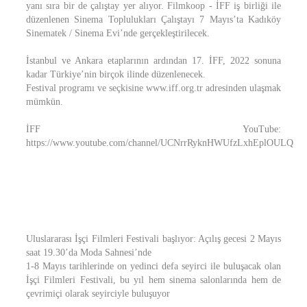
yanı sıra bir de çalıştay yer alıyor. Filmkoop - İFF iş birliği ile
düzenlenen Sinema Toplulukları Çalıştayı 7 Mayıs’ta Kadıköy
Sinematek / Sinema Evi’nde gerçekleştirilecek.
İstanbul ve Ankara etaplarının ardından 17. İFF, 2022 sonuna
kadar Türkiye’nin birçok ilinde düzenlenecek.
Festival programı ve seçkisine www.iff.org.tr adresinden ulaşmak
mümkün.
İFF YouTube:
https://www.youtube.com/channel/UCNrrRyknHWUfzLxhEplOULQ
Uluslararası İşçi Filmleri Festivali başlıyor: Açılış gecesi 2 Mayıs
saat 19.30’da Moda Sahnesi’nde
1-8 Mayıs tarihlerinde on yedinci defa seyirci ile buluşacak olan
İşçi Filmleri Festivali, bu yıl hem sinema salonlarında hem de
çevrimiçi olarak seyirciyle buluşuyor