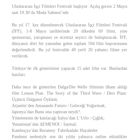
Uluslararası İşçi Filmleri Festivali başlıyor: Açılış gecesi 2 Mayıs
saat 19.30’da Moda Sahnesi’nde
Bu yıl 17. kez düzenlenecek Uluslararası İşçi Filmleri Festivali
(İFF), 1-8 Mayıs tarihlerinde 20 ülkeden 69 filmi, yine
sponsorsuz, yarışmasız ve ücretsiz seyirci ile buluşturacak. İFF,
dünyanın dört bir yanından gelen toplam 594 film başvurusunu
değerlendirdi. Bu yıl festivalde 49 yerli 20 yabancı filme yer
verilecek.
Türkiye’de ilk gösterimini yapacak 15 adet film var. Bunlardan
bazıları:
Daha önce de gösterilen Dalga/Die Welle filminin ilham aldığı
film Lesson Plan: The Story of the Third Wave / Ders Planı:
Üçüncü Dalganın Öyküsü;
Arjantin’den Amasando Futuro / Geleceği Yoğurmak;
Japonya’dan Bunu ona yaptıran neydi?;
Yönetmenin de katılacağı İtalya’dan L’Urlo / Çığlık;
Yunanistan’dan ΔΕΜΕΝΟΙ / Sarmal;
Kamboçya’dan Boramey: Fabrikadaki Hayaletler
Pandemi nedeniyle son iki yıldır yalnızca online etkinlikler