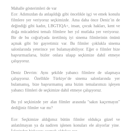
Mahalle gösterimleri de var
Ece: Adımızdan da anlaşıldığı gibi öncelikle işçi ve emek konulu
filmlere yer veriyoruz seçkimizde. Ama daha önce Deniz’in de
değindiği gibi kadın, LBGTIQA+, insan, çocuk hakları, kent ve
doğa mücadelesi temalı filmlere her yıl mutlaka yer veriyoruz.
Bir de bu coğrafyada üretilmiş iyi sinema filmlerinin önünü
açmak gibi bir gayretimiz var. Bu filmler çoklukla sinema
salonlarında yeterince yer bulamayabiliyor. Eğer o filmler bize
başvurmazlarsa, bizler onlara ulaşıp seçkimize dahil etmeye
çalışıyoruz.
Deniz Devrim: Aynı şekilde yabancı filmlere de ulaşmaya
çalışıyoruz. Özellikle Türkiye’de sinema salonlarında yer
bulamamış, bize başvurmamış ama bizim temalarımızı işleyen
yabancı filmleri de seçkimize dahil etmeye çalışıyoruz.
Bu yıl seçkinizde yer alan filmler arasında “sakın kaçırmayın”
dediğiniz filmler var mı?
Ece: Seçkimize aldığımız bütün filmler oldukça güzel ve
anlatılmayan ya da nadiren işlenen konuları ele alıyorlar yine.