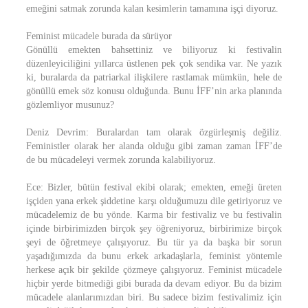
emeğini satmak zorunda kalan kesimlerin tamamına işçi diyoruz.
Feminist mücadele burada da sürüyor
Gönüllü emekten bahsettiniz ve biliyoruz ki festivalin
düzenleyiciliğini yıllarca üstlenen pek çok sendika var. Ne yazık
ki, buralarda da patriarkal ilişkilere rastlamak mümkün, hele de
gönüllü emek söz konusu olduğunda. Bunu İFF’nin arka planında
gözlemliyor musunuz?
Deniz Devrim: Buralardan tam olarak özgürleşmiş değiliz.
Feministler olarak her alanda olduğu gibi zaman zaman İFF’de
de bu mücadeleyi vermek zorunda kalabiliyoruz.
Ece: Bizler, bütün festival ekibi olarak; emekten, emeği üreten
işçiden yana erkek şiddetine karşı olduğumuzu dile getiriyoruz ve
mücadelemiz de bu yönde. Karma bir festivaliz ve bu festivalin
içinde birbirimizden birçok şey öğreniyoruz, birbirimize birçok
şeyi de öğretmeye çalışıyoruz. Bu tür ya da başka bir sorun
yaşadığımızda da bunu erkek arkadaşlarla, feminist yöntemle
herkese açık bir şekilde çözmeye çalışıyoruz. Feminist mücadele
hiçbir yerde bitmediği gibi burada da devam ediyor. Bu da bizim
mücadele alanlarımızdan biri. Bu sadece bizim festivalimiz için