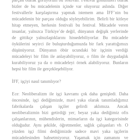
parçası olarak görüyorum bu festivali. Festival gönüllüleri olarak
bizler de bu mücadelenin içinde var oluyoruz aslında. Diğer
festivallerle karşılaştırma yapmak istemem ama İFF’nin bu
mücadelenin bir parçası olduğu söyleyebilirim. Belirli bir kitleye
hitap etmeyen, herkesin festivali bu festival. Mücadele veren
insanlar, yalnızca Türkiye’de değil, dünyanın değişik yerlerinde
de gittikçe yalnızlaştıklarını hissedebiliyorlar. Bu mücadele
öykülerini seyirci ile buluşturduğumuzda bir fark yarattığımızı
düşünüyoruz. Dünyanın öbür ucundaki bir işçinin verdiği
mücadeleyi bir film ile anlayabiliyoruz, o film ile duygudaşlık
kurabiliyoruz ya da o mücadeleyi örnek alabiliyoruz. Bunların
hepsi bir film ile gerçekleşebiliyor.
İFF, işçiyi nasıl tanımlıyor?
Ece: Neoliberalizm ile işçi kavramı çok daha genişledi. Daha
öncesinde, işçi dediğimizde, mavi yaka olarak tanımladığımız
fabrikalarda çalışan işçiler gelirdi aklımıza. Ancak
neoliberalizmin bizi getirdiği yer; beyaz yaka dediğimiz ofis
çalışanlarının, mühendislerin, mimarların da işçi kategorisinde
olduğudur. Aynı şekilde, öğretmenler, sağlık çalışanları vb. O
yüzden işçi filmi dediğimizde sadece mavi yaka işçilerin
mücadelesinden bahsetmiyoruz. Yaşamak için zamanını ve