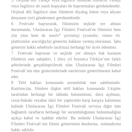
5. Orijinal dili Türkçe veya İngilizce olmayan filmlerin Türkçe
veya İngilizce alt yazılı kopyaları ile başvurmaları gerekmektedir.
Orijinal dili İngilizce olan filmlerin diyalog listesi veya altyazı
dosyasını (srt) göndermesi gerekmektedir.
6. Festivale başvurarak, filminizin seçkide yer alması
durumunda, Uluslararası İşçi Filmleri Festivali'ne filminizi hem
yüz yüze hem de sınırlı* çevrimiçi (youtube, vimeo vb.
platformlar aracılığıyla) gösterim hakkını vermiş olursunuz. İşbu
gösterim hakkı sebebiyle tarafınıza herhangi bir ücret ödenmez.
7. Festivale başvuran ve seçkide yer almaya hak kazanan
filmlerin eser sahipleri, 1 (bir) yıl boyunca Türkiye’nin farklı
şehirlerinde gerçekleştirilecek olan Uluslararası İşçi Filmleri
Festivali’nin tüm gösterimlerinde eserlerinin gösterilmesini kabul
eder.
8. Telif hakları konusunda sorumluluk eser sahibinindir.
Katılımcılar, filmlere ilişkin telif hakları konusunda 3.kişiler
tarafından herhangi bir iddiada bulunulması, dava açılması,
cezai-hukuki veyahut idari bir yaptırımla karşı karşıya kalınması
halinde Uluslararası İşçi Filmleri Festivali ve/veya diğer tüm
bağlantılı tarafların herhangi bir sorumluluğunun bulunmadığını
açıkça kabul ve taahhüt ederler. Bu nedenle Uluslararası İşçi
Filmleri Festivali’nin filmin gösterimini durdurma, sonlandırma
hakkı saklıdır.