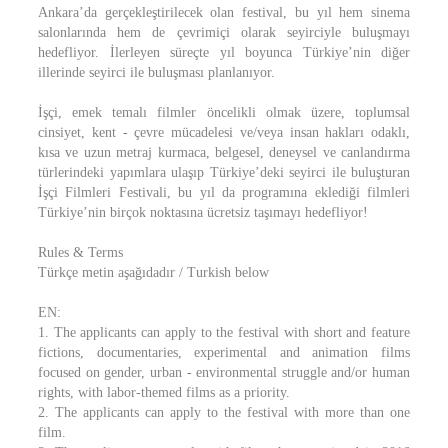
Ankara’da gerçekleştirilecek olan festival, bu yıl hem sinema
salonlarında hem de çevrimiçi olarak seyirciyle buluşmayı
hedefliyor. İlerleyen süreçte yıl boyunca Türkiye’nin diğer
illerinde seyirci ile buluşması planlanıyor.
İşçi, emek temalı filmler öncelikli olmak üzere, toplumsal
cinsiyet, kent - çevre mücadelesi ve/veya insan hakları odaklı,
kısa ve uzun metraj kurmaca, belgesel, deneysel ve canlandırma
türlerindeki yapımlara ulaşıp Türkiye’deki seyirci ile buluşturan
İşçi Filmleri Festivali, bu yıl da programına eklediği filmleri
Türkiye’nin birçok noktasına ücretsiz taşımayı hedefliyor!
Rules & Terms
Türkçe metin aşağıdadır / Turkish below
EN:
1. The applicants can apply to the festival with short and feature
fictions, documentaries, experimental and animation films
focused on gender, urban - environmental struggle and/or human
rights, with labor-themed films as a priority.
2. The applicants can apply to the festival with more than one
film.