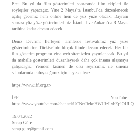
Ece: Bu yıl da film gösterimleri sonrasında film ekipleri ile
söyleşiler yapacağız. Yine 2 Mayıs’ta İstanbul’da düzenlenecek
açılış gecemiz hem online hem de yüz yüze olacak. Bayram
sonrası yüz yüze gösterimlerimiz İstanbul ve Ankara’da 8 Mayıs
tarihine kadar devam edecek.
Deniz Devrim: İlerleyen tarihlerde festivalimiz yüz yüze
gösterimlerine Türkiye’nin birçok ilinde devam edecek. Her bir
ilin gösterim programı yine web sitemizden yayınlanacak. Bu yıl
da mahalle gösterimleri düzenleyerek daha çok insana ulaşmaya
çalışacağız. Yeniden kısmen de olsa seyircimiz ile sinema
salonlarında buluşacağımız için heyecanlıyız.
https://www.iff.org.tr/
İFF YouTube:
https://www.youtube.com/channel/UCNrrRyknHWUfzLxhEplOULQ
19.04.2022
Serap Güre
serap.gure@gmail.com