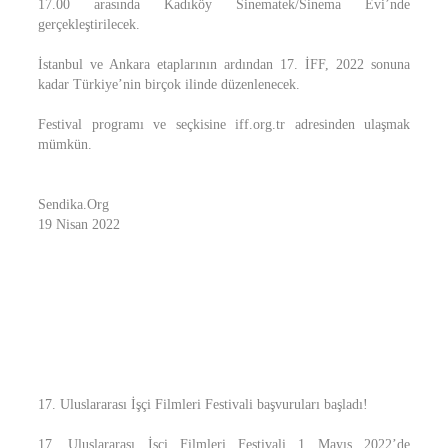
17.00 arasında Kadıköy Sinematek/Sinema Evi’nde
gerçekleştirilecek.
İstanbul ve Ankara etaplarının ardından 17. İFF, 2022 sonuna
kadar Türkiye’nin birçok ilinde düzenlenecek.
Festival programı ve seçkisine iff.org.tr adresinden ulaşmak
mümkün.
Sendika.Org
19 Nisan 2022
17. Uluslararası İşçi Filmleri Festivali başvuruları başladı!
17. Uluslararası İşçi Filmleri Festivali 1 Mayıs 2022’de