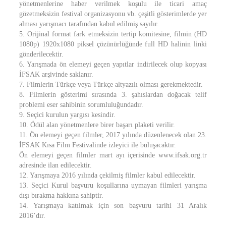
yönetmenlerine haber verilmek koşulu ile ticari amaç
gözetmeksizin festival organizasyonu vb. çeşitli gösterimlerde yer
alması yarışmacı tarafından kabul edilmiş sayılır.
5. Orijinal format fark etmeksizin tertip komitesine, filmin (HD
1080p) 1920x1080 piksel çözünürlüğünde full HD halinin linki
gönderilecektir.
6. Yarışmada ön elemeyi geçen yapıtlar indirilecek olup kopyası
İFSAK arşivinde saklanır.
7. Filmlerin Türkçe veya Türkçe altyazılı olması gerekmektedir.
8. Filmlerin gösterimi sırasında 3. şahıslardan doğacak telif
problemi eser sahibinin sorumluluğundadır.
9. Seçici kurulun yargısı kesindir.
10. Ödül alan yönetmenlere birer başarı plaketi verilir.
11. Ön elemeyi geçen filmler, 2017 yılında düzenlenecek olan 23.
İFSAK Kısa Film Festivalinde izleyici ile buluşacaktır.
Ön elemeyi geçen filmler mart ayı içerisinde www.ifsak.org.tr
adresinde ilan edilecektir.
12. Yarışmaya 2016 yılında çekilmiş filmler kabul edilecektir.
13. Seçici Kurul başvuru koşullarına uymayan filmleri yarışma
dışı bırakma hakkına sahiptir.
14. Yarışmaya katılmak için son başvuru tarihi 31 Aralık
2016’dır.