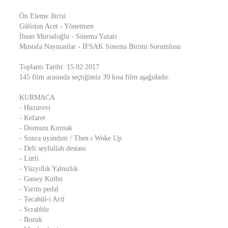
Ön Eleme Jürisi:
Gülistan Acet - Yönetmen
İhsan Mursaloğlu - Sinema Yazarı
Mustafa Naymanlar - İFSAK Sinema Birimi Sorumlusu
Toplantı Tarihi: 15.02.2017
145 film arasında seçtiğimiz 39 kısa film aşağıdadır:
KURMACA
- Huzurevi
- Kefaret
- Domuzu Kırmak
- Sonra uyandım / Then ı Woke Up
- Deli seyfullah destanı
- Lütfi
- Yüzyıllık Yalnızlık
- Guney Kutbu
- Yarım pedal
- Tecahül-i Arif
- Scrabble
- Bozuk