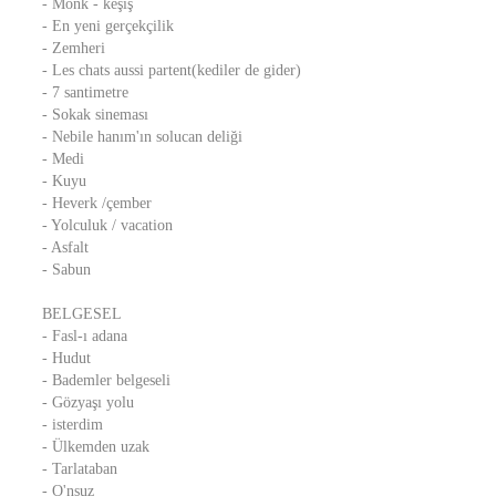
- Monk - keşiş
- En yeni gerçekçilik
- Zemheri
- Les chats aussi partent(kediler de gider)
- 7 santimetre
- Sokak sineması
- Nebile hanım'ın solucan deliği
- Medi
- Kuyu
- Heverk /çember
- Yolculuk / vacation
- Asfalt
- Sabun
BELGESEL
- Fasl-ı adana
- Hudut
- Bademler belgeseli
- Gözyaşı yolu
- isterdim
- Ülkemden uzak
- Tarlataban
- O'nsuz