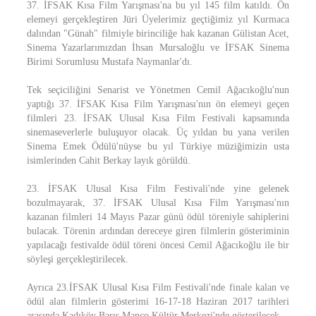
37. İFSAK Kısa Film Yarışması'na bu yıl 145 film katıldı. Ön
elemeyi gerçekleştiren Jüri Üyelerimiz geçtiğimiz yıl Kurmaca
dalından "Günah" filmiyle birinciliğe hak kazanan Gülistan Acet,
Sinema Yazarlarımızdan İhsan Mursaloğlu ve İFSAK Sinema
Birimi Sorumlusu Mustafa Naymanlar'dı.
Tek seçiciliğini Senarist ve Yönetmen Cemil Ağacıkoğlu'nun
yaptığı 37. İFSAK Kısa Film Yarışması'nın ön elemeyi geçen
filmleri 23. İFSAK Ulusal Kısa Film Festivali kapsamında
sinemaseverlerle buluşuyor olacak. Üç yıldan bu yana verilen
Sinema Emek Ödülü'nüyse bu yıl Türkiye müziğimizin usta
isimlerinden Cahit Berkay layık görüldü.
23. İFSAK Ulusal Kısa Film Festivali'nde yine gelenek
bozulmayarak, 37. İFSAK Ulusal Kısa Film Yarışması'nın
kazanan filmleri 14 Mayıs Pazar günü ödül töreniyle sahiplerini
bulacak. Törenin ardından dereceye giren filmlerin gösteriminin
yapılacağı festivalde ödül töreni öncesi Cemil Ağacıkoğlu ile bir
söyleşi gerçekleştirilecek.
Ayrıca 23.İFSAK Ulusal Kısa Film Festivali'nde finale kalan ve
ödül alan filmlerin gösterimi 16-17-18 Haziran 2017 tarihleri
arasında Kadıköy Barış Manço Kültür Merkezi'nde gösterilecek.