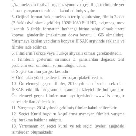
gözetmeksizin festival organizasyonu vb. çeşitli gösterimlerde yer
alması yarışmacı tarafından kabul edilmiş sayılır.
5. Orijinal format fark etmeksizin tertip komitesine, filmin 2 adet
(2 farklı dvd olacak şekilde) 1920*1080 Full HD, avi,mpeg, mov
uzantılı 3 farklı formattan herhangi birine sahip olmak üzere
kopyası gönderilir (maksimum dosya boyutu 1 GB olmalıdır).
Yarışmaya katılan yapıtların kopyası İFSAK arşivinde saklanır ve
filmler iade edilmez.
6. Filmlerin Türkçe veya Türkçe altyazılı olması gerekmektedir.
7. Filmlerin gösterimi sırasında 3. şahıslardan doğacak telif
problemi eser sahibinin sorumluluğundadır.
8. Seçici kurulun yargısı kesindir.
9. Ödül alan yönetmenlere birer başarı plaketi verilir.
10. Ön elemeyi geçen filmler, 2015 yılında düzenlenecek olan
İFSAK etkinlik programı kapsamında izleyici ile buluşacaktır.
Ön elemeyi geçen filmler mart ayı içerisinde www.ifsak.org.tr
adresinde ilan edilecektir.
11. Yarışmaya 2014 yılında çekilmiş filmler kabul edilecektir.
12. Seçici Kurul başvuru koşullarına uymayan filmleri yarışma
dışı bırakma hakkına sahiptir.
13. Yarışmanın ön seçici kurul ve tek seçici üyeleri aşağıdaki
isimlerden oluşmaktadır