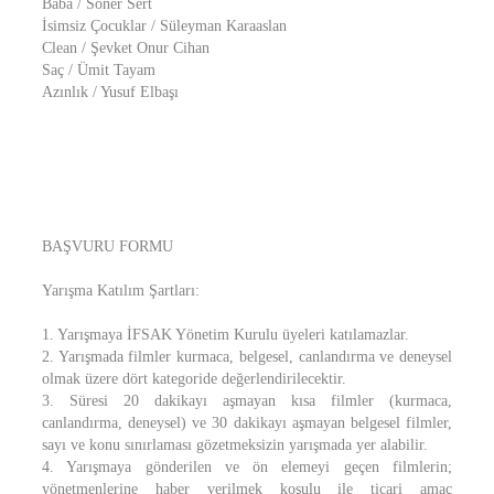
Baba / Soner Sert
İsimsiz Çocuklar / Süleyman Karaaslan
Clean / Şevket Onur Cihan
Saç / Ümit Tayam
Azınlık / Yusuf Elbaşı
BAŞVURU FORMU
Yarışma Katılım Şartları:
1. Yarışmaya İFSAK Yönetim Kurulu üyeleri katılamazlar.
2. Yarışmada filmler kurmaca, belgesel, canlandırma ve deneysel
olmak üzere dört kategoride değerlendirilecektir.
3. Süresi 20 dakikayı aşmayan kısa filmler (kurmaca,
canlandırma, deneysel) ve 30 dakikayı aşmayan belgesel filmler,
sayı ve konu sınırlaması gözetmeksizin yarışmada yer alabilir.
4. Yarışmaya gönderilen ve ön elemeyi geçen filmlerin;
yönetmenlerine haber verilmek koşulu ile ticari amaç