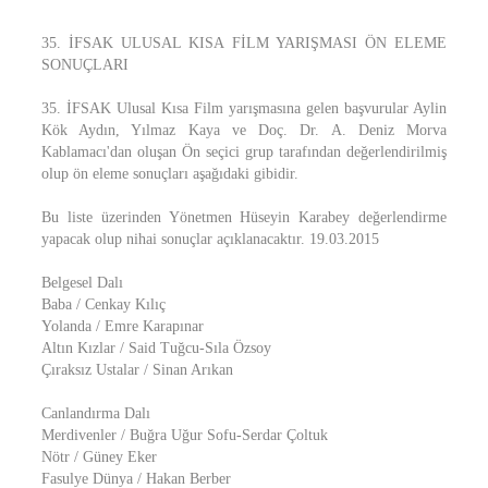
35. İFSAK ULUSAL KISA FİLM YARIŞMASI ÖN ELEME
SONUÇLARI
35. İFSAK Ulusal Kısa Film yarışmasına gelen başvurular Aylin
Kök Aydın, Yılmaz Kaya ve Doç. Dr. A. Deniz Morva
Kablamacı'dan oluşan Ön seçici grup tarafından değerlendirilmiş
olup ön eleme sonuçları aşağıdaki gibidir.
Bu liste üzerinden Yönetmen Hüseyin Karabey değerlendirme
yapacak olup nihai sonuçlar açıklanacaktır. 19.03.2015
Belgesel Dalı
Baba / Cenkay Kılıç
Yolanda / Emre Karapınar
Altın Kızlar / Said Tuğcu-Sıla Özsoy
Çıraksız Ustalar / Sinan Arıkan
Canlandırma Dalı
Merdivenler / Buğra Uğur Sofu-Serdar Çoltuk
Nötr / Güney Eker
Fasulye Dünya / Hakan Berber