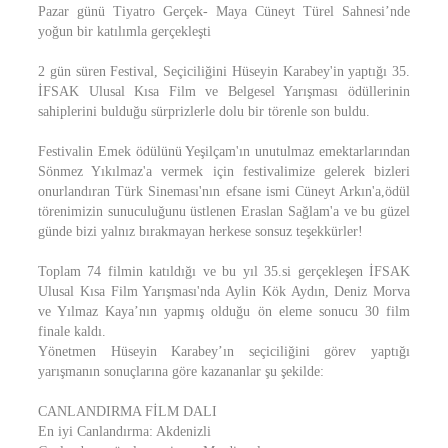
Pazar günü Tiyatro Gerçek- Maya Cüneyt Türel Sahnesi’nde
yoğun bir katılımla gerçekleşti
2 gün süren Festival, Seçiciliğini Hüseyin Karabey'in yaptığı 35.
İFSAK Ulusal Kısa Film ve Belgesel Yarışması ödüllerinin
sahiplerini bulduğu sürprizlerle dolu bir törenle son buldu.
Festivalin Emek ödülünü Yeşilçam'ın unutulmaz emektarlarından
Sönmez Yıkılmaz'a vermek için festivalimize gelerek bizleri
onurlandıran Türk Sineması'nın efsane ismi Cüneyt Arkın'a,ödül
törenimizin sunuculuğunu üstlenen Eraslan Sağlam'a ve bu güzel
günde bizi yalnız bırakmayan herkese sonsuz teşekkürler!
Toplam 74 filmin katıldığı ve bu yıl 35.si gerçekleşen İFSAK
Ulusal Kısa Film Yarışması'nda Aylin Kök Aydın, Deniz Morva
ve Yılmaz Kaya’nın yapmış olduğu ön eleme sonucu 30 film
finale kaldı.
Yönetmen Hüseyin Karabey’ın seçiciliğini görev yaptığı
yarışmanın sonuçlarına göre kazananlar şu şekilde:
CANLANDIRMA FİLM DALI
En iyi Canlandırma: Akdenizli