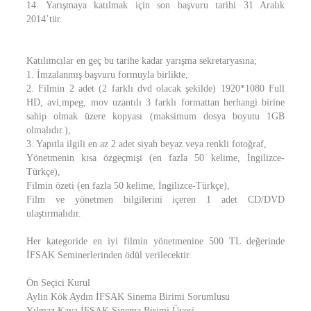
14. Yarışmaya katılmak için son başvuru tarihi 31 Aralık
2014’tür.
Katılımcılar en geç bu tarihe kadar yarışma sekretaryasına;
1. İmzalanmış başvuru formuyla birlikte,
2. Filmin 2 adet (2 farklı dvd olacak şekilde) 1920*1080 Full
HD, avi,mpeg, mov uzantılı 3 farklı formattan herhangi birine
sahip olmak üzere kopyası (maksimum dosya boyutu 1GB
olmalıdır.),
3. Yapıtla ilgili en az 2 adet siyah beyaz veya renkli fotoğraf,
Yönetmenin kısa özgeçmişi (en fazla 50 kelime, İngilizce-
Türkçe),
Filmin özeti (en fazla 50 kelime, İngilizce-Türkçe),
Film ve yönetmen bilgilerini içeren 1 adet CD/DVD
ulaştırmalıdır.
Her kategoride en iyi filmin yönetmenine 500 TL değerinde
İFSAK Seminerlerinden ödül verilecektir.
Ön Seçici Kurul
Aylin Kök Aydın İFSAK Sinema Birimi Sorumlusu
Yılmaz Kaya İFSAK Sinema Birimi Üyesi