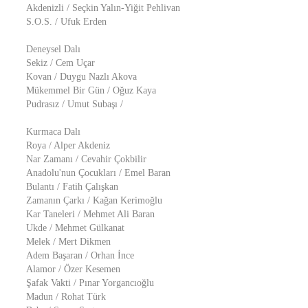
Akdenizli / Seçkin Yalın-Yiğit Pehlivan
S.O.S. / Ufuk Erden
Deneysel Dalı
Sekiz / Cem Uçar
Kovan / Duygu Nazlı Akova
Mükemmel Bir Gün / Oğuz Kaya
Pudrasız / Umut Subaşı /
Kurmaca Dalı
Roya / Alper Akdeniz
Nar Zamanı / Cevahir Çokbilir
Anadolu'nun Çocukları / Emel Baran
Bulantı / Fatih Çalışkan
Zamanın Çarkı / Kağan Kerimoğlu
Kar Taneleri / Mehmet Ali Baran
Ukde / Mehmet Gülkanat
Melek / Mert Dikmen
Adem Başaran / Orhan İnce
Alamor / Özer Kesemen
Şafak Vakti / Pınar Yorgancıoğlu
Madun / Rohat Türk