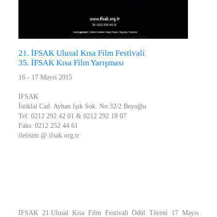
21. İFSAK Ulusal Kısa Film Festivali
35. İFSAK Kısa Film Yarışması
16 - 17 Mayıs 2015
İFSAK
İstiklal Cad. Ayhan Işık Sok. No:32/2 Beyoğlu
Tel: 0212 292 42 01 & 0212 292 18 07
Faks: 0212 252 44 61
iletisim @ ifsak.org.tr
İFSAK 21.Ulusal Kısa Film Festivali Ödül Töreni 17 Mayıs