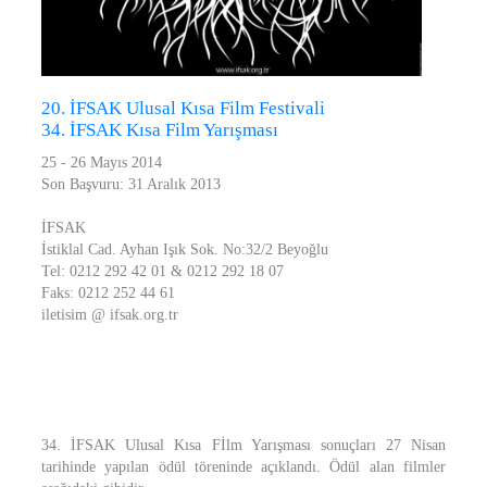
20. İFSAK Ulusal Kısa Film Festivali
34. İFSAK Kısa Film Yarışması
25 - 26 Mayıs 2014
Son Başvuru: 31 Aralık 2013
İFSAK
İstiklal Cad. Ayhan Işık Sok. No:32/2 Beyoğlu
Tel: 0212 292 42 01 & 0212 292 18 07
Faks: 0212 252 44 61
iletisim @ ifsak.org.tr
34. İFSAK Ulusal Kısa Fİlm Yarışması sonuçları 27 Nisan
tarihinde yapılan ödül töreninde açıklandı. Ödül alan filmler