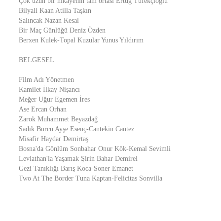
Çok uzun bir hikayenin tam ortası Ertuğ Tüfekçioğlu
Bilyali Kaan Atilla Taşkın
Salıncak Nazan Kesal
Bir Maç Günlüğü Deniz Özden
Berxen Kulek-Topal Kuzular Yunus Yıldırım
BELGESEL
Film Adı Yönetmen
Kamilet İlkay Nişancı
Meğer Uğur Egemen İres
Ase Ercan Orhan
Zarok Muhammet Beyazdağ
Sadık Burcu Ayşe Esenç-Cantekin Cantez
Misafir Haydar Demirtaş
Bosna'da Gönlüm Sonbahar Onur Kök-Kemal Sevimli
Leviathan'la Yaşamak Şirin Bahar Demirel
Gezi Tanıklığı Barış Koca-Soner Emanet
Two At The Border Tuna Kaptan-Felicitas Sonvilla