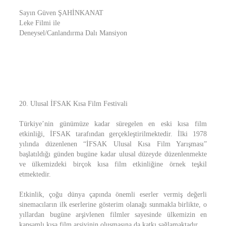
Sayın Güven ŞAHİNKANAT
Leke Filmi ile
Deneysel/Canlandırma Dalı Mansiyon
20. Ulusal İFSAK Kısa Film Festivali
Türkiye’nin günümüze kadar süregelen en eski kısa film
etkinliği, İFSAK tarafından gerçekleştirilmektedir. İlki 1978
yılında düzenlenen “İFSAK Ulusal Kısa Film Yarışması”
başlatıldığı günden bugüne kadar ulusal düzeyde düzenlenmekte
ve ülkemizdeki birçok kısa film etkinliğine örnek teşkil
etmektedir.
Etkinlik, çoğu dünya çapında önemli eserler vermiş değerli
sinemacıların ilk eserlerine gösterim olanağı sunmakla birlikte, o
yıllardan bugüne arşivlenen filmler sayesinde ülkemizin en
kapsamlı kısa film arşivinin oluşmasına da katkı sağlamaktadır.