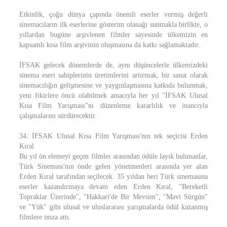
Etkinlik, çoğu dünya çapında önemli eserler vermiş değerli
sinemacıların ilk eserlerine gösterim olanağı sunmakla birlikte, o
yıllardan bugüne arşivlenen filmler sayesinde ülkemizin en
kapsamlı kısa film arşivinin oluşmasına da katkı sağlamaktadır.
İFSAK gelecek dönemlerde de, aynı düşüncelerle ülkemizdeki
sinema eseri sahiplerinin üretimlerini artırmak, bir sanat olarak
sinemacılığın gelişmesine ve yaygınlaşmasına katkıda bulunmak,
yeni fikirlere öncü olabilmek amacıyla her yıl "İFSAK Ulusal
Kısa Film Yarışması"nı düzenleme kararlılık ve inancıyla
çalışmalarını sürdürecektir.
34. İFSAK Ulusal Kısa Film Yarışması'nın tek seçicisi Erden
Kıral
Bu yıl ön elemeyi geçen filmler arasından ödüle layık bulunanlar,
Türk Sineması'nın önde gelen yönetmenleri arasında yer alan
Erden Kıral tarafından seçilecek. 35 yıldan beri Türk sinemasına
eserler kazandırmaya devam eden Erden Kıral, "Bereketli
Topraklar Üzerinde", "Hakkari'de Bir Mevsim", "Mavi Sürgün"
ve "Yük" gibi ulusal ve uluslararası yarışmalarda ödül kazanmış
filmlere imza attı.