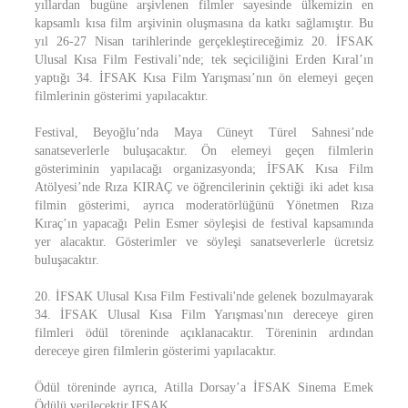
yıllardan bugüne arşivlenen filmler sayesinde ülkemizin en
kapsamlı kısa film arşivinin oluşmasına da katkı sağlamıştır. Bu
yıl 26-27 Nisan tarihlerinde gerçekleştireceğimiz 20. İFSAK
Ulusal Kısa Film Festivali’nde; tek seçiciliğini Erden Kıral’ın
yaptığı 34. İFSAK Kısa Film Yarışması’nın ön elemeyi geçen
filmlerinin gösterimi yapılacaktır.
Festival, Beyoğlu’nda Maya Cüneyt Türel Sahnesi’nde
sanatseverlerle buluşacaktır. Ön elemeyi geçen filmlerin
gösteriminin yapılacağı organizasyonda; İFSAK Kısa Film
Atölyesi’nde Rıza KIRAÇ ve öğrencilerinin çektiği iki adet kısa
filmin gösterimi, ayrıca moderatörlüğünü Yönetmen Rıza
Kıraç’ın yapacağı Pelin Esmer söyleşisi de festival kapsamında
yer alacaktır. Gösterimler ve söyleşi sanatseverlerle ücretsiz
buluşacaktır.
20. İFSAK Ulusal Kısa Film Festivali'nde gelenek bozulmayarak
34. İFSAK Ulusal Kısa Film Yarışması'nın dereceye giren
filmleri ödül töreninde açıklanacaktır. Töreninin ardından
dereceye giren filmlerin gösterimi yapılacaktır.
Ödül töreninde ayrıca, Atilla Dorsay’a İFSAK Sinema Emek
Ödülü verilecektir.IFSAK