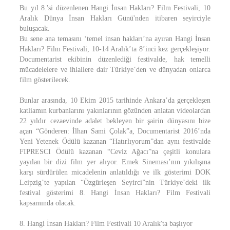
Bu yıl 8.'si düzenlenen Hangi İnsan Hakları? Film Festivali, 10
Aralık Dünya İnsan Hakları Günü'nden itibaren seyirciyle
buluşacak.
Bu sene ana temasını ‘temel insan hakları’na ayıran Hangi İnsan
Hakları? Film Festivali, 10-14 Aralık’ta 8’inci kez gerçekleşiyor.
Documentarist ekibinin düzenlediği festivalde, hak temelli
mücadelelere ve ihlallere dair Türkiye’den ve dünyadan onlarca
film gösterilecek.
Bunlar arasında, 10 Ekim 2015 tarihinde Ankara’da gerçekleşen
katliamın kurbanlarını yakınlarının gözünden anlatan videolardan
22 yıldır cezaevinde adalet bekleyen bir şairin dünyasını bize
açan “Gönderen: İlhan Sami Çolak”a, Documentarist 2016’nda
Yeni Yetenek Ödülü kazanan “Hatırlıyorum”dan aynı festivalde
FIPRESCI Ödülü kazanan “Ceviz Ağacı”na çeşitli konulara
yayılan bir dizi film yer alıyor. Emek Sineması’nın yıkılışına
karşı sürdürülen micadelenin anlatıldığı ve ilk gösterimi DOK
Leipzig’te yapılan “Özgürleşen Seyirci”nin Türkiye’deki ilk
festival gösterimi 8. Hangi İnsan Hakları? Film Festivali
kapsamında olacak.
8. Hangi İnsan Hakları? Film Festivali 10 Aralık'ta başlıyor