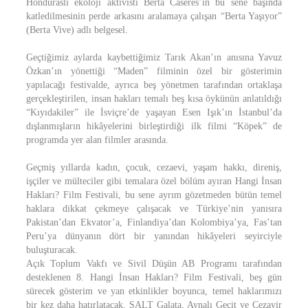
Honduraslı ekoloji aktivisti Berta Caseres’in bu sene başında
katledilmesinin perde arkasını aralamaya çalışan “Berta Yaşıyor”
(Berta Vive) adlı belgesel.
Geçtiğimiz aylarda kaybettiğimiz Tarık Akan’ın anısına Yavuz
Özkan’ın yönettiği “Maden” filminin özel bir gösterimin
yapılacağı festivalde, ayrıca beş yönetmen tarafından ortaklaşa
gerçekleştirilen, insan hakları temalı beş kısa öykünün anlatıldığı
“Kıyıdakiler” ile İsviçre’de yaşayan Esen Işık’ın İstanbul’da
dışlanmışların hikâyelerini birleştirdiği ilk filmi “Köpek” de
programda yer alan filmler arasında.
Geçmiş yıllarda kadın, çocuk, cezaevi, yaşam hakkı, direniş,
işçiler ve mülteciler gibi temalara özel bölüm ayıran Hangi İnsan
Hakları? Film Festivali, bu sene ayrım gözetmeden bütün temel
haklara dikkat çekmeye çalışacak ve Türkiye’nin yanısıra
Pakistan’dan Ekvator’a, Finlandiya’dan Kolombiya’ya, Fas’tan
Peru’ya dünyanın dört bir yanından hikâyeleri seyirciyle
buluşturacak.
Açık Toplum Vakfı ve Sivil Düşün AB Programı tarafından
desteklenen 8. Hangi İnsan Hakları? Film Festivali, beş gün
sürecek gösterim ve yan etkinlikler boyunca, temel haklarımızı
bir kez daha hatırlatacak. SALT Galata, Aynalı Geçit ve Cezayir