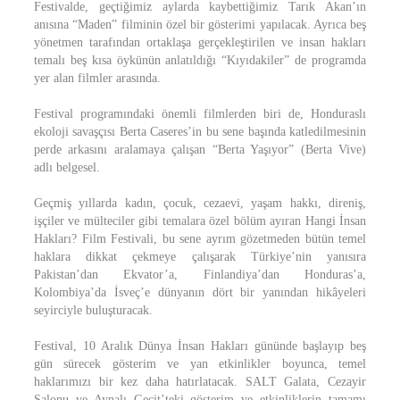
Festivalde, geçtiğimiz aylarda kaybettiğimiz Tarık Akan’ın
anısına “Maden” filminin özel bir gösterimi yapılacak. Ayrıca beş
yönetmen tarafından ortaklaşa gerçekleştirilen ve insan hakları
temalı beş kısa öykünün anlatıldığı “Kıyıdakiler” de programda
yer alan filmler arasında.
Festival programındaki önemli filmlerden biri de, Honduraslı
ekoloji savaşçısı Berta Caseres’in bu sene başında katledilmesinin
perde arkasını aralamaya çalışan “Berta Yaşıyor” (Berta Vive)
adlı belgesel.
Geçmiş yıllarda kadın, çocuk, cezaevi, yaşam hakkı, direniş,
işçiler ve mülteciler gibi temalara özel bölüm ayıran Hangi İnsan
Hakları? Film Festivali, bu sene ayrım gözetmeden bütün temel
haklara dikkat çekmeye çalışarak Türkiye’nin yanısıra
Pakistan’dan Ekvator’a, Finlandiya’dan Honduras’a,
Kolombiya’da İsveç’e dünyanın dört bir yanından hikâyeleri
seyirciyle buluşturacak.
Festival, 10 Aralık Dünya İnsan Hakları gününde başlayıp beş
gün sürecek gösterim ve yan etkinlikler boyunca, temel
haklarımızı bir kez daha hatırlatacak. SALT Galata, Cezayir
Salonu ve Aynalı Geçit’teki gösterim ve etkinliklerin tamamı