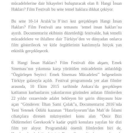
mücadelelerine dair hikayeleri buluşturacak olan 8. Hangi İnsan
Hakları? Film Festivali bu sene temel haklara dikkat çekiyor.
Bu sene 10-14 Aralık’ta 8’inci kez gerçekleşen Hangi İnsan
Hakları? Film Festivali ana temasını ‘temel insan hakları’na
ayırdı. Documentarist ekibinin düzenlediği festivalde, hak temelli
mücadelelere ve ihlallere dair Türkiye’den ve dünyadan onlarca
film gösterilecek ve kitle örgütlerinin katılımıyla birçok yan
etkinlik gerçekleşecek.
8. Hangi İnsan Hakları? Film Festivali dün akşam, Emek
Sineması’nın yıkımına karşı yürütülen mücadelenin anlatıldığı
“Özgürleşen Seyirci: Emek Sineması Mücadelesi” belgeselinin
Türkiye galasıyla açıldı. Festival programında yer alan filmler
arasında, 10 Ekim 2015 tarihinde Ankara’da gerçekleşen
katliamın kurbanlarını yakınlarının gözünden anlatan filmlerden
22 yıldır cezaevinde adalet bekleyen bir şairin dünyasını bize
açan “Gönderen: İlhan Sami Çolak”a, Documentarist 2016’nda
Yeni Yetenek Ödülü kazanan “Hatırlıyorum”dan Mali’de İslami
cihatçılara direnen müzisyenleri konu alan “Önce Bizi
Öldürmeleri Gerekecek”e kadar çeşitli konulara yayılan bir dizi
film yer alıyor. Programdaki önemli filmlerden biri de,