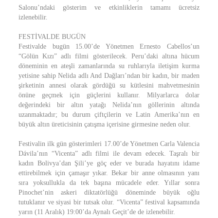
Salonu’ndaki gösterim ve etkinliklerin tamamı ücretsiz
izlenebilir.
FESTİVALDE BUGÜN
Festivalde bugün 15.00’de Yönetmen Ernesto Cabellos’un
“Gölün Kızı” adlı filmi gösterilecek. Peru’daki altına hücum
döneminin en ateşli zamanlarında su ruhlarıyla iletişim kurma
yetisine sahip Nelida adlı And Dağları’ndan bir kadın, bir maden
şirketinin annesi olarak gördüğü su kütlesini mahvetmesinin
önüne geçmek için güçlerini kullanır. Milyarlarca dolar
değerindeki bir altın yatağı Nelida’nın göllerinin altında
uzanmaktadır; bu durum çiftçilerin ve Latin Amerika’nın en
büyük altın üreticisinin çatışma içerisine girmesine neden olur.
Festivalin ilk gün gösterimleri 17.00’de Yönetmen Carla Valencia
Dávila’nın “Vicenta” adlı filmi ile devam edecek. Taşralı bir
kadın Bolivya’dan Şili’ye göç eder ve burada hayatını idame
ettirebilmek için çamaşır yıkar. Bekar bir anne olmasının yanı
sıra yoksullukla da tek başına mücadele eder. Yıllar sonra
Pinochet’nin askeri diktatörlüğü döneminde büyük oğlu
tutuklanır ve siyasi bir tutsak olur. “Vicenta” festival kapsamında
yarın (11 Aralık) 19:00’da Aynalı Geçit’de de izlenebilir.