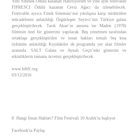
Yeni Yetenek Ödülü kazanan Hatırlıyorum ve yine aynı festivalde
FIPRESCI Ödülü kazanan Ceviz Ağacı da izlenebilecek.
Festivalde ayrıca Emek Sineması’nın yıkılışına karşı sürdürülen
mücadelenin anlatıldığı Özgürleşen Seyirci’nin Türkiye galası
gerçekleştirilecek. Tarık Akan’ın anısına ise Maden (1978)
filminin özel bir gösterimi yapılacak. Beş yönetmen tarafından
ortaklaşa gerçekleştirilen ve insan hakları temalı beş kısa
öykünün anlatıldığı Kıyıdakiler de programda yer alan filmler
arasında. SALT Galata ve Aynalı Geçit’teki gösterim ve
etkinliklerin tamamı ücretsiz gerçekleştirilecek.
www.hihff.org
03/12/2016
8. Hangi İnsan Hakları? Film Festivali 10 Aralık'ta başlıyor
Facebook'ta Paylaş