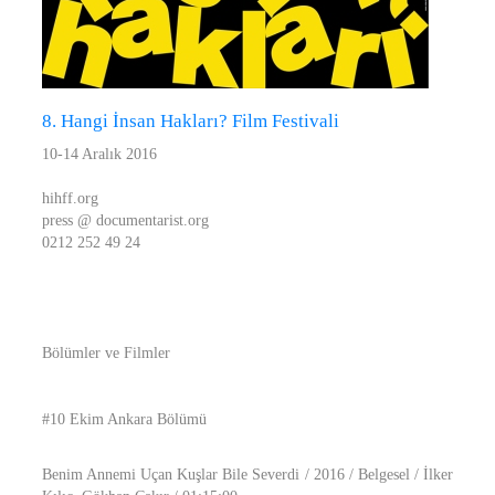
8. Hangi İnsan Hakları? Film Festivali
10-14 Aralık 2016
hihff.org
press @ documentarist.org
0212 252 49 24
Bölümler ve Filmler
#10 Ekim Ankara Bölümü
Benim Annemi Uçan Kuşlar Bile Severdi / 2016 / Belgesel / İlker