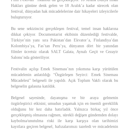
Hakları gününe denk gelen ve 18 Aralık’a kadar sürecek olan
festival, dünyadan hak mücadelelerine dair hikayeleri izleyicilerle
buluşturuyor.
Bu sene sekizincisi gerçekleşen festival, temel insan haklarına
dikkat çekiyor. Documentarist ekibinin düzenlediği festivalde,
Türkiye’nin yanı sıra Pakistan’dan Ekvator’a, Finlandiya’dan
Kolombiya’ya, Fas’tan Peru’ya, dünyanın dört bir yanından
filmler ücretsiz olarak SALT Galata, Aynalı Geçit ve Cezayir
Salonu’nda gösteriliyor.
Festivalin açılışı Emek Sineması’nın yıkımına karşı yürütülen
mücadelenin anlatıldığı “Özgürleşen Seyirci: Emek Sineması
Mücadelesi” belgeseli ile yapıldı. Açık Toplum Vakfı olarak bu
belgeselin galasına katıldık.
Belgesel sayesinde, dayanışma ve bir araya gelmenin
özgürleştirici etkisini; umudun yaşamak için en önemli gereklilik
olduğunu bir kez daha hatırladık. Yalnızca birkaç yıl önce
gerçekleşmiş olmasına rağmen, sürekli değişen gündemden dolayı
kaybolma/unutulma riski ile karşı karşıya olan tarihimizi
kayıtlara geçiren belgesel, hafızalarımızı tazeledi ve mücadelenin