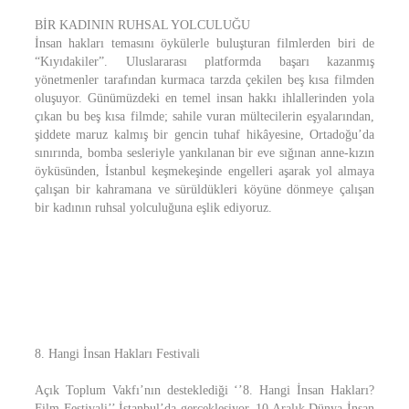
BİR KADININ RUHSAL YOLCULUĞU
İnsan hakları temasını öykülerle buluşturan filmlerden biri de
“Kıyıdakiler”. Uluslararası platformda başarı kazanmış
yönetmenler tarafından kurmaca tarzda çekilen beş kısa filmden
oluşuyor. Günümüzdeki en temel insan hakkı ihlallerinden yola
çıkan bu beş kısa filmde; sahile vuran mültecilerin eşyalarından,
şiddete maruz kalmış bir gencin tuhaf hikâyesine, Ortadoğu’da
sınırında, bomba sesleriyle yankılanan bir eve sığınan anne-kızın
öyküsünden, İstanbul keşmekeşinde engelleri aşarak yol almaya
çalışan bir kahramana ve sürüldükleri köyüne dönmeye çalışan
bir kadının ruhsal yolculuğuna eşlik ediyoruz.
8. Hangi İnsan Hakları Festivali
Açık Toplum Vakfı’nın desteklediği ‘’8. Hangi İnsan Hakları?
Film Festivali’’ İstanbul’da gerçekleşiyor. 10 Aralık Dünya İnsan