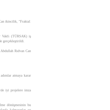
an ikincilik, “Fraktal:
ür Vakfı (TÜRSAK) iş
 gerçekleştirildi.
le Abdullah Rıdvan Can
 adımlar atmaya karar
rde iyi projelere imza
filme dönüşmesinin bu
alarda kalmasınlar ve