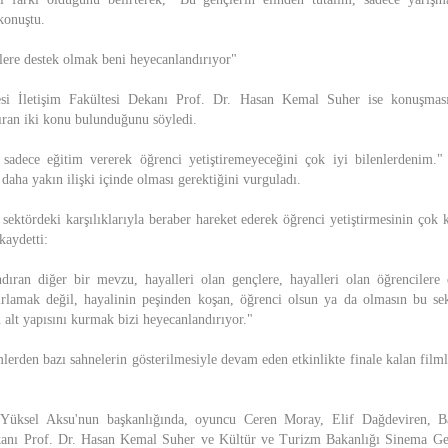
 konuştu.
çlere destek olmak beni heyecanlandırıyor"
esi İletişim Fakültesi Dekanı Prof. Dr. Hasan Kemal Suher ise konuşması
ıran iki konu bulunduğunu söyledi.
n sadece eğitim vererek öğrenci yetiştiremeyeceğini çok iyi bilenlerdenim."
 daha yakın ilişki içinde olması gerektiğini vurguladı.
n sektördeki karşılıklarıyla beraber hareket ederek öğrenci yetiştirmesinin çok
kaydetti:
dıran diğer bir mevzu, hayalleri olan gençlere, hayalleri olan öğrencilere
ırlamak değil, hayalinin peşinden koşan, öğrenci olsun ya da olmasın bu se
alt yapısını kurmak bizi heyecanlandırıyor."
lerden bazı sahnelerin gösterilmesiyle devam eden etkinlikte finale kalan filml
Yüksel Aksu'nun başkanlığında, oyuncu Ceren Moray, Elif Dağdeviren, Bah
ekanı Prof. Dr. Hasan Kemal Suher ve Kültür ve Turizm Bakanlığı Sinema G