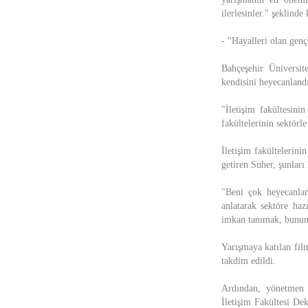
ilerlesinler." şeklinde
- "Hayalleri olan gen
Bahçeşehir Üniversit
kendisini heyecanland
"İletişim fakültesini
fakültelerinin sektörle
İletişim fakültelerini
getiren Suher, şunları 
"Beni çok heyecanlan
anlatarak sektöre haz
imkan tanımak, bunun 
Yarışmaya katılan film
takdim edildi.
Ardından, yönetmen 
İletişim Fakültesi D