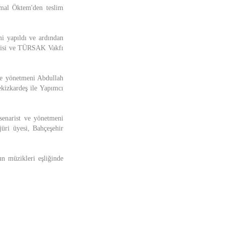
mal Öktem'den teslim
mi yapıldı ve ardından
cisi ve TÜRSAK Vakfı
 ve yönetmeni Abdullah
izkardeş ile Yapımcı
 senarist ve yönetmeni
ri üyesi, Bahçeşehir
n müzikleri eşliğinde