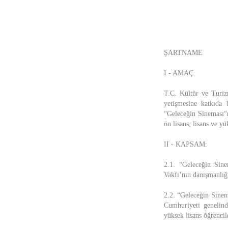
ŞARTNAME
I - AMAÇ:
T.C. Kültür ve Turiz
yetişmesine katkıda 
“Geleceğin Sineması“n
ön lisans, lisans ve yü
II - KAPSAM:
2.1. “Geleceğin Sin
Vakfı’nın danışmanlığı 
2.2. “Geleceğin Sinem
Cumhuriyeti genelind
yüksek lisans öğrencile