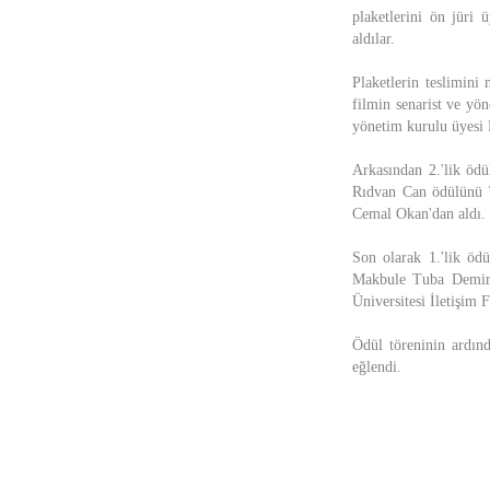
plaketlerini ön jür
aldılar.
Plaketlerin teslimini
filmin senarist ve 
yönetim kurulu üyesi 
Arkasından 2.'lik ödü
Rıdvan Can ödülünü 
Cemal Okan'dan aldı.
Son olarak 1.'lik ödü
Makbule Tuba Demirk
Üniversitesi İletişim
Ödül töreninin ardın
eğlendi.