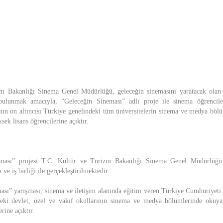
m Bakanlığı Sinema Genel Müdürlüğü, geleceğin sinemasını yaratacak olan 
bulunmak amacıyla, “Geleceğin Sineması” adlı proje ile sinema öğrenciler
ın on altıncısı Türkiye genelindeki tüm üniversitelerin sinema ve medya böl
ksek lisans öğrencilerine açıktır.
eması” projesi T.C. Kültür ve Turizm Bakanlığı Sinema Genel Müdürlü
ve iş birliği ile gerçekleştirilmektedir.
ası” yarışması, sinema ve iletişim alanında eğitim veren Türkiye Cumhuriyet
eki devlet, özel ve vakıf okullarının sinema ve medya bölümlerinde okuyan
rine açıktır.