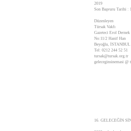
2019
Son Başvuru Tarihi :
Düzenleyen
Türsak Vakfı
Gazeteci Erol Dernek
No:11/2 Hanif Han
Beyoğlu, İSTANBUL
Tel: 0212 244 52 51
tursak@tursak.org.tr
geleceginsinemasi @ t
16. GELECEĞİN S