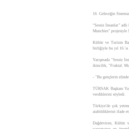
16. Geleceğin Sineması
“Sessiz İnsanlar” adlı
Munchies” projesiyle
Kültür ve Turizm Ba
birliğiyle bu yıl 16.'
Yarışmada "Sessiz İns
ikincilik, "Fraktal: 
- "Bu gençlerin elinde
TÜRSAK Başkanı Yapım
verdiklerini söyledi.
Türkiye'de çok yetene
atabildiklerini ifade et
Dağdeviren, Kültür v
yarışmanın en önemli