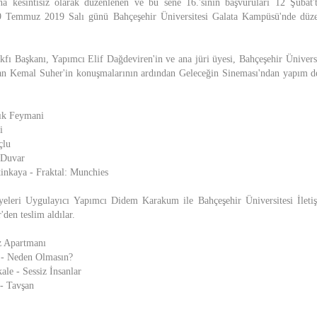
a kesintisiz olarak düzenlenen ve bu sene 16.'sının başvuruları 12 Şubat'
9 Temmuz 2019 Salı günü Bahçeşehir Üniversitesi Galata Kampüsü'nde düze
Başkanı, Yapımcı Elif Dağdeviren'in ve ana jüri üyesi, Bahçeşehir Üniversit
an Kemal Suher'in konuşmalarının ardından Geleceğin Sineması'ndan yapım des
ık Feymani
i
çlu
 Duvar
nkaya - Fraktal: Munchies
 üyeleri Uygulayıcı Yapımcı Didem Karakum ile Bahçeşehir Üniversitesi İleti
den teslim aldılar.
z Apartmanı
 - Neden Olmasın?
le - Sessiz İnsanlar
- Tavşan