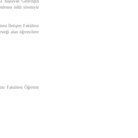
ta başlayan Geleceğin
nlenen ödül töreniyle
esi İletişim Fakültesi
teği alan öğrencilere
şim Fakültesi Öğretim