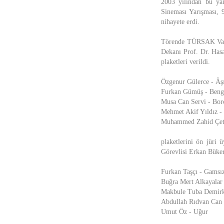
2003 yılından bu yan
Sineması Yarışması, 
nihayete erdi.
Törende TÜRSAK Vakfı 
Dekanı Prof. Dr. Has
plaketleri verildi.
Özgenur Gülerce - Âş
Furkan Gümüş - Beng
Musa Can Servi - Bor
Mehmet Akif Yıldız -
Muhammed Zahid Çeti
plaketlerini ön jüri
Görevlisi Erkan Büker'
Furkan Taşçı - Gamsı
Buğra Mert Alkayalar
Makbule Tuba Demirka
Abdullah Rıdvan Can 
Umut Öz - Uğur