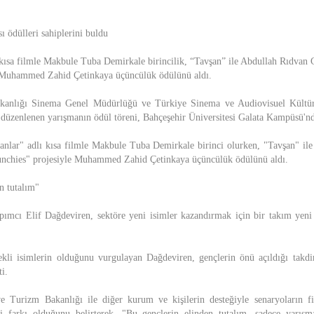
 ödülleri sahiplerini buldu
 kısa filmle Makbule Tuba Demirkale birincilik, “Tavşan” ile Abdullah Rıdvan C
 Muhammed Zahid Çetinkaya üçüncülük ödülünü aldı.
kanlığı Sinema Genel Müdürlüğü ve Türkiye Sinema ve Audiovisuel Kült
sı düzenlenen yarışmanın ödül töreni, Bahçeşehir Üniversitesi Galata Kampüsü'nde
anlar" adlı kısa filmle Makbule Tuba Demirkale birinci olurken, "Tavşan" i
Munchies" projesiyle Muhammed Zahid Çetinkaya üçüncülük ödülünü aldı.
n tutalım"
cı Elif Dağdeviren, sektöre yeni isimler kazandırmak için bir takım yeni
kli isimlerin olduğunu vurgulayan Dağdeviren, gençlerin önü açıldığı takdi
ti.
e Turizm Bakanlığı ile diğer kurum ve kişilerin desteğiyle senaryoların 
 farkı olduğunu belirterek, "Bu gençlerin elinden tutalım, sadece yarışm