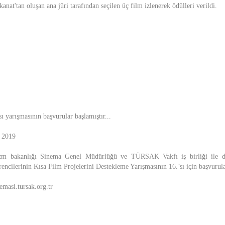
nat'tan oluşan ana jüri tarafından seçilen üç film izlenerek ödülleri verildi.
 yarışmasının başvurular başlamıştır...
 2019
zm bakanlığı Sinema Genel Müdürlüğü ve TÜRSAK Vakfı iş birliği ile d
ncilerinin Kısa Film Projelerini Destekleme Yarışmasının 16.’sı için başvurula
emasi.tursak.org.tr