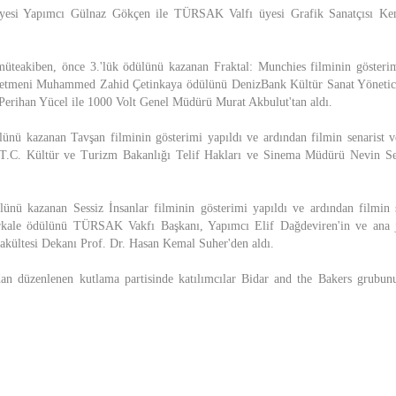
i üyesi Yapımcı Gülnaz Gökçen ile TÜRSAK Valfı üyesi Grafik Sanatçısı Ke
 müteakiben, önce 3.'lük ödülünü kazanan Fraktal: Munchies filminin gösteri
yönetmeni Muhammed Zahid Çetinkaya ödülünü DenizBank Kültür Sanat Yöneti
Perihan Yücel ile 1000 Volt Genel Müdürü Murat Akbulut'tan aldı.
lünü kazanan Tavşan filminin gösterimi yapıldı ve ardından filmin senarist
T.C. Kültür ve Turizm Bakanlığı Telif Hakları ve Sinema Müdürü Nevin Sek
lünü kazanan Sessiz İnsanlar filminin gösterimi yapıldı ve ardından filmin
ale ödülünü TÜRSAK Vakfı Başkanı, Yapımcı Elif Dağdeviren'in ve ana jü
 Fakültesi Dekanı Prof. Dr. Hasan Kemal Suher'den aldı.
dan düzenlenen kutlama partisinde katılımcılar Bidar and the Bakers grubunu