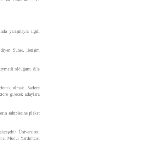
nda yarışmayla ilgili
 diyen Suher, iletişim
 kıymetli olduğunu dile
 destek olmak. Sadece
ktöre girecek adaylara
erin sahiplerine plaket
çeşehir Üniversitesi
enel Müdür Yardımcısı