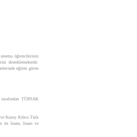
sinema öğrencilerinin
ini desteklemektedir.
ümlerinde eğitim gören
ğü tarafından TÜRSAK
i ve Kuzey Kıbrıs Türk
 ön lisans, lisans ve