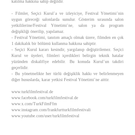
katılma hakkına sahip değildir.
- Filmler, Seçici Kurul’a ve izleyiciye, Festival Yönetimi’nin
uygun göreceği salonlarda sunulur. Gösterim sırasında salon
yetkililerine/Festival Yönetimi’ne, salon ya da program
değişikliği önerilip, yapılamaz.
- Festival Yönetimi, tanıtım amaçlı olmak üzere, filmden en çok
1 dakikalık bir bölümü kullanma hakkına sahiptir.
- Seçici Kurul kararı kesindir, yargılanıp değiştirilemez. Seçici
Kurul ve üyeleri, filmleri içerdikleri belirgin teknik hatalar
yüzünden diskalifiye edebilir. Bu konuda Kurul’un takdiri
geçerlidir.
- Bu yönetmelikte her türlü değişiklik hakkı ve belirlenmeyen
diğer hususlarda, karar yetkisi Festival Yönetimi’ne aittir.
www.turkfilmfestival.de
www.facebook.com/turkfilmfestival.de
www.x.com/TurkFilmFfm
www.instagram.com/frankfurtturkfilmfestivali
www.youtube.com/user/turkfilmfestival