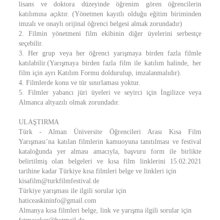
lisans ve doktora düzeyinde öğrenim gören öğrencilerin
katılımına açıktır. (Yönetmen kayıtlı olduğu eğitim biriminden
imzalı ve onaylı orijinal öğrenci belgesi almak zorundadır)
2. Filmin yönetmeni film ekibinin diğer üyelerini serbestçe
seçebilir.
3. Her grup veya her öğrenci yarışmaya birden fazla filmle
katılabilir.(Yarışmaya birden fazla film ile katılım halinde, her
film için ayrı Katılım Formu doldurulup, imzalanmalıdır).
4. Filmlerde konu ve tür sınırlaması yoktur.
5. Filmler yabancı jüri üyeleri ve seyirci için İngilizce veya
Almanca altyazılı olmak zorundadır.
ULAŞTIRMA
Türk - Alman Üniversite Öğrencileri Arası Kısa Film
Yarışması’na katılan filmlerin kamuoyuna tanıtılması ve festival
kataloğunda yer alması amacıyla, başvuru form ile birlikte
belirtilmiş olan belgeleri ve kısa film linklerini 15.02.2021
tarihine kadar Türkiye kısa filmleri belge ve linkleri için
kisafilm@turkfilmfestival.de
Türkiye yarışması ile ilgili sorular için
haticeaskininfo@gmail.com
Almanya kısa filmleri belge, link ve yarışma ilgili sorular için