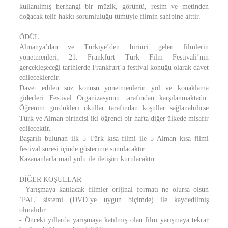
kullanılmış herhangi bir müzik, görüntü, resim ve metinden
doğacak telif hakkı sorumluluğu tümüyle filmin sahibine aittir.
ÖDÜL
Almanya’dan ve Türkiye’den birinci gelen filmlerin
yönetmenleri, 21. Frankfurt Türk Film Festivali’nin
gerçekleşeceği tarihlerde Frankfurt’a festival konuğu olarak davet
edileceklerdir.
Davet edilen söz konusu yönetmenlerin yol ve konaklama
giderleri Festival Organizasyonu tarafından karşılanmaktadır.
Öğrenim gördükleri okullar tarafından koşullar sağlanabilirse
Türk ve Alman birincisi iki öğrenci bir hafta diğer ülkede misafir
edilecektir.
Başarılı bulunan ilk 5 Türk kısa filmi ile 5 Alman kısa filmi
festival süresi içinde gösterime sunulacaktır.
Kazananlarla mail yolu ile iletişim kurulacaktır.
DİĞER KOŞULLAR
- Yarışmaya katılacak filmler orijinal formatı ne olursa olsun
‘PAL’ sistemi (DVD’ye uygun biçimde) ile kaydedilmiş
olmalıdır.
- Önceki yıllarda yarışmaya katılmış olan film yarışmaya tekrar