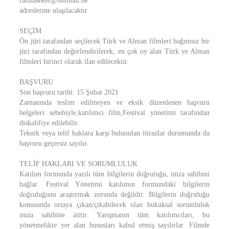
fatmaseker@hotmail.de
adreslerine ulaşılacaktır
SEÇİM
Ön jüri tarafından seçilecek Türk ve Alman filmleri bağımsız bir
jüri tarafından değerlendirilerek, en çok oy alan Türk ve Alman
filmleri birinci olarak ilan edilecektir.
BAŞVURU
Son başvuru tarihi: 15 Şubat 2021
Zamanında teslim edilmeyen ve eksik düzenlenen başvuru
belgeleri sebebiyle,katılımcı film,Festival yönetimi tarafından
diskalifiye edilebilir.
Teknik veya telif haklara karşı bulunulan itirazlar durumunda da
başvuru geçersiz sayılır.
TELİF HAKLARI VE SORUMLULUK
Katılım formunda yazılı tüm bilgilerin doğruluğu, imza sahibini
bağlar. Festival Yönetimi katılımın formundaki bilgilerin
doğruluğunu araştırmak zorunda değildir. Bilgilerin doğruluğu
konusunda ortaya çıkan/çıkabilecek olan hukuksal sorumluluk
imza sahibine aittir. Yarışmanın tüm katılımcıları, bu
yönetmelikte yer alan hususları kabul etmiş sayılırlar. Filmde