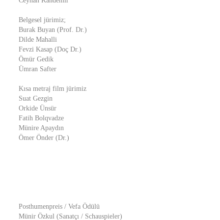
Ceyhan Kandemir
Belgesel jürimiz;
Burak Buyan (Prof. Dr.)
Dilde Mahalli
Fevzi Kasap (Doç Dr.)
Ömür Gedik
Ümran Safter
Kısa metraj film jürimiz
Suat Gezgin
Orkide Ünsür
Fatih Bolqvadze
Münire Apaydın
Ömer Önder (Dr.)
Posthumenpreis / Vefa Ödülü
Münir Özkul (Sanatçı / Schauspieler)