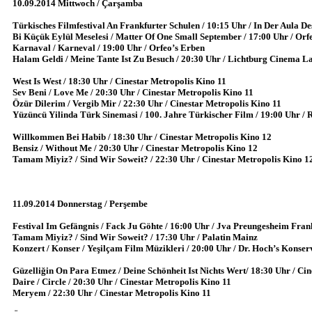
10.09.2014 Mittwoch / Çarşamba
Türkisches Filmfestival An Frankfurter Schulen / 10:15 Uhr / In Der Aula 
Bi Küçük Eylül Meselesi / Matter Of One Small September / 17:00 Uhr / Orf
Karnaval / Karneval / 19:00 Uhr / Orfeo’s Erben
Halam Geldi / Meine Tante Ist Zu Besuch / 20:30 Uhr / Lichtburg Cinema L
West Is West / 18:30 Uhr / Cinestar Metropolis Kino 11
Sev Beni / Love Me / 20:30 Uhr / Cinestar Metropolis Kino 11
Özür Dilerim / Vergib Mir / 22:30 Uhr / Cinestar Metropolis Kino 11
Yüzüncü Yilinda Türk Sinemasi / 100. Jahre Türkischer Film / 19:00 Uhr /
Willkommen Bei Habib / 18:30 Uhr / Cinestar Metropolis Kino 12
Bensiz / Without Me / 20:30 Uhr / Cinestar Metropolis Kino 12
Tamam Miyiz? / Sind Wir Soweit? / 22:30 Uhr / Cinestar Metropolis Kino 1
11.09.2014 Donnerstag / Perşembe
Festival Im Gefängnis / Fack Ju Göhte / 16:00 Uhr / Jva Preungesheim Fran
Tamam Miyiz? / Sind Wir Soweit? / 17:30 Uhr / Palatin Mainz
Konzert / Konser / Yeşilçam Film Müzikleri / 20:00 Uhr / Dr. Hoch’s Konse
Güzelliğin On Para Etmez / Deine Schönheit Ist Nichts Wert/ 18:30 Uhr / Ci
Daire / Circle / 20:30 Uhr / Cinestar Metropolis Kino 11
Meryem / 22:30 Uhr / Cinestar Metropolis Kino 11