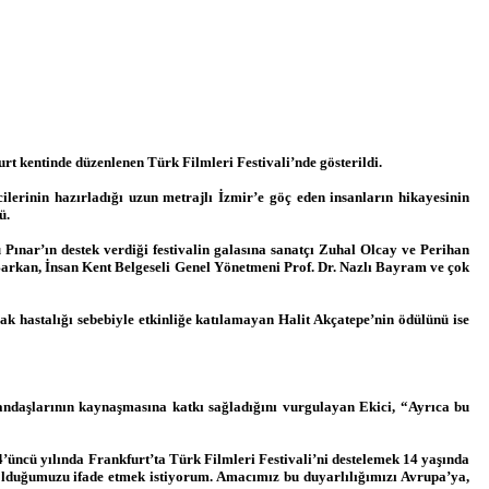
urt kentinde düzenlenen Türk Filmleri Festivali’nde gösterildi.
ilerinin hazırladığı uzun metrajlı İzmir’e göç eden insanların hikayesinin
ü.
u Pınar’ın destek verdiği festivalin galasına sanatçı Zuhal Olcay ve Perihan
arkan, İnsan Kent Belgeseli Genel Yönetmeni Prof. Dr. Nazlı Bayram ve çok
 hastalığı sebebiyle etkinliğe katılamayan Halit Akçatepe’nin ödülünü ise
andaşlarının kaynaşmasına katkı sağladığını vurgulayan Ekici, “Ayrıca bu
4’üncü yılında Frankfurt’ta Türk Filmleri Festivali’ni destelemek 14 yaşında
ı olduğumuzu ifade etmek istiyorum. Amacımız bu duyarlılığımızı Avrupa’ya,