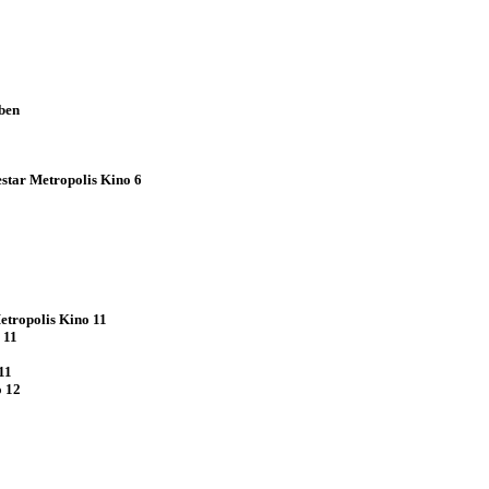
rben
estar Metropolis Kino 6
etropolis Kino 11
 11
11
o 12