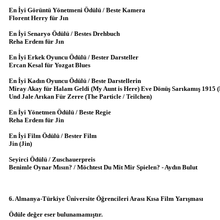
En İyi Görüntü Yönetmeni Ödülü / Beste Kamera
Florent Herry für Jın
En İyi Senaryo Ödülü / Bestes Drehbuch
Reha Erdem für Jın
En İyi Erkek Oyuncu Ödülü / Bester Darsteller
Ercan Kesal für Yozgat Blues
En İyi Kadın Oyuncu Ödülü / Beste Darstellerin
Miray Akay für Halam Geldi (My Aunt is Here) Eve Dönüş Sarıkamış 1915 (
Und Jale Arıkan Für Zerre (The Particle / Teilchen)
En İyi Yönetmen Ödülü / Beste Regie
Reha Erdem für Jin
En İyi Film Ödülü / Bester Film
Jin (Jin)
Seyirci Ödülü / Zuschauerpreis
Benimle Oynar Mısın? / Möchtest Du Mit Mir Spielen? - Aydın Bulut
6. Almanya-Türkiye Üniversite Öğrencileri Arası Kısa Film Yarışması
Ödüle değer eser bulunamamıştır.