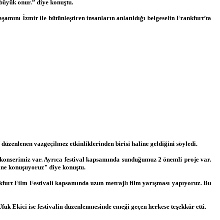
 büyük onur.” diye konuştu.
amını İzmir ile bütünleştiren insanların anlatıldığı belgeselin Frankfurt’ta
üzenlenen vazgeçilmez etkinliklerinden birisi haline geldiğini söyledi.
k konserimiz var. Ayrıca festival kapsamında sunduğumuz 2 önemli proje var.
erine konuşuyoruz" diye konuştu.
nkfurt Film Festivali kapsamında uzun metrajlı film yarışması yapıyoruz. Bu
fuk Ekici ise festivalin düzenlenmesinde emeği geçen herkese teşekkür etti.