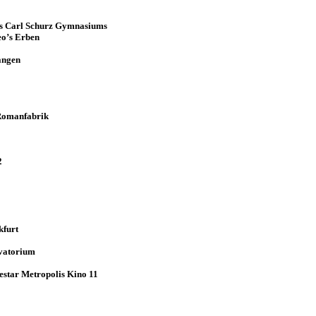
Des Carl Schurz Gymnasiums
eo’s Erben
angen
 Romanfabrik
2
kfurt
rvatorium
nestar Metropolis Kino 11