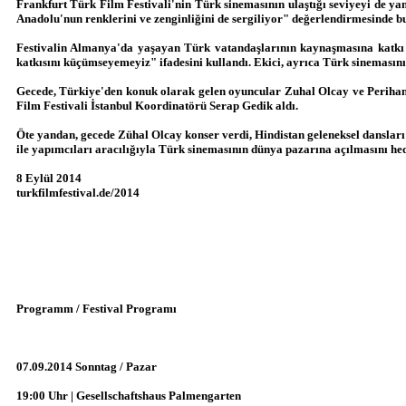
Frankfurt Türk Film Festivali'nin Türk sinemasının ulaştığı seviyeyi de yansı
Anadolu'nun renklerini ve zenginliğini de sergiliyor" değerlendirmesinde b
Festivalin Almanya'da yaşayan Türk vatandaşlarının kaynaşmasına katkı s
katkısını küçümseyemeyiz" ifadesini kullandı. Ekici, ayrıca Türk sinemasın
Gecede, Türkiye'den konuk olarak gelen oyuncular Zuhal Olcay ve Perihan 
Film Festivali İstanbul Koordinatörü Serap Gedik aldı.
Öte yandan, gecede Zühal Olcay konser verdi, Hindistan geleneksel dansları d
ile yapımcıları aracılığıyla Türk sinemasının dünya pazarına açılmasını hede
8 Eylül 2014
turkfilmfestival.de/2014
Programm / Festival Programı
07.09.2014 Sonntag / Pazar
19:00 Uhr | Gesellschaftshaus Palmengarten