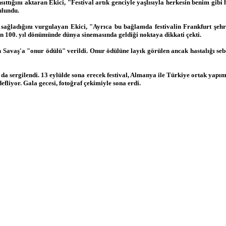
ttığını aktaran Ekici, "Festival artık genciyle yaşlısıyla herkesin benim gibi h
ulundu.
ağladığını vurgulayan Ekici, "Ayrıca bu bağlamda festivalin Frankfurt şehrin
ın 100. yıl dönümünde dünya sinemasında geldiği noktaya dikkati çekti.
Savaş'a "onur ödülü" verildi. Onur ödülüne layık görülen ancak hastalığı sebe
a sergilendi. 13 eylülde sona erecek festival, Almanya ile Türkiye ortak yapıml
fliyor. Gala gecesi, fotoğraf çekimiyle sona erdi.