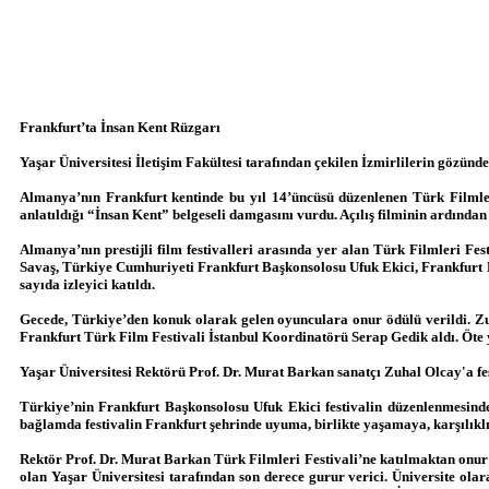
Frankfurt’ta İnsan Kent Rüzgarı
Yaşar Üniversitesi İletişim Fakültesi tarafından çekilen İzmirlilerin gözünd
Almanya’nın Frankfurt kentinde bu yıl 14’üncüsü düzenlenen Türk Filmleri 
anlatıldığı “İnsan Kent” belgeseli damgasını vurdu. Açılış filminin ardından
Almanya’nın prestijli film festivalleri arasında yer alan Türk Filmleri Fes
Savaş, Türkiye Cumhuriyeti Frankfurt Başkonsolosu Ufuk Ekici, Frankfurt 
sayıda izleyici katıldı.
Gecede, Türkiye’den konuk olarak gelen oyunculara onur ödülü verildi. Zu
Frankfurt Türk Film Festivali İstanbul Koordinatörü Serap Gedik aldı. Öte
Yaşar Üniversitesi Rektörü Prof. Dr. Murat Barkan sanatçı Zuhal Olcay'a fes
Türkiye’nin Frankfurt Başkonsolosu Ufuk Ekici festivalin düzenlenmesind
bağlamda festivalin Frankfurt şehrinde uyuma, birlikte yaşamaya, karşılıkl
Rektör Prof. Dr. Murat Barkan Türk Filmleri Festivali’ne katılmaktan onur d
olan Yaşar Üniversitesi tarafından son derece gurur verici. Üniversite ol