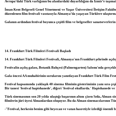
Avrupa’daki Türk varlığının bu alanlardaki duyarlılığını da İzmir’e taşımakt
İnsan Kent Belgeseli Genel Yönetmeni ve Yaşar Üniversitesi İletişim Fakülte
düzenlenen film festivali vasıtasıyla Almanya’da yaşayan Türklere ulaştır
Galanın ardından festival boyunca çeşitli film ve belgeseller sanatseverlerin
14. Frankfurt Türk Filmleri Festivali Başladı
14. Frankfurt Türk Filmleri Festivali, Almanya'nın Frankfurt şehrinde açılış
Festivalin açılış galası, Botanik Bahçesi (Palmengarten) Salonu'nda gerçekleş
Gala öncesi AA muhabirinin sorularını yanıtlayan Frankfurt Türk Film Festiv
Festival kapsamında yaklaşık 40 sinema filminin gösteriminin yanı sıra çeş
Bir tanesi 'festival hapishanede', diğeri 'festival okullarda.' Hapishanede v
Türk sinemasının son 20 yılda ulaştığı başarının altını çizen Sıtkı, Alman
filmlerin jüri üyesi Almanlardan oluşuyor. Bu da Alman sinemacılarının Türk
-"Festival, herkesin benim gibi heyecan ve vatan hasretiyle izlediği önemli 