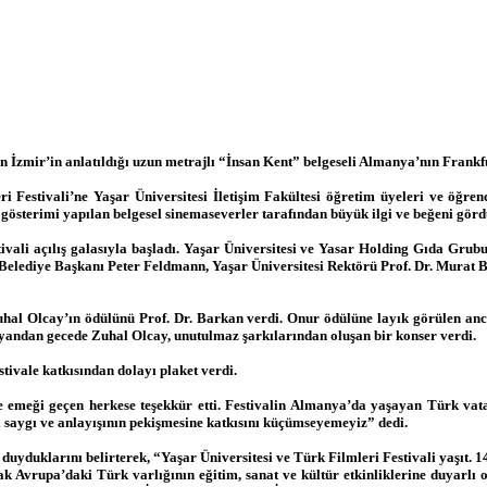
en İzmir’in anlatıldığı uzun metrajlı “İnsan Kent” belgeseli Almanya’nın Frankf
Festivali’ne Yaşar Üniversitesi İletişim Fakültesi öğretim üyeleri ve öğrenc
 gösterimi yapılan belgesel sinemaseverler tarafından büyük ilgi ve beğeni görd
tivali açılış galasıyla başladı. Yaşar Üniversitesi ve Yasar Holding Gıda Grub
Belediye Başkanı Peter Feldmann, Yaşar Üniversitesi Rektörü Prof. Dr. Murat B
hal Olcay’ın ödülünü Prof. Dr. Barkan verdi. Onur ödülüne layık görülen ancak
 yandan gecede Zuhal Olcay, unutulmaz şarkılarından oluşan bir konser verdi.
tivale katkısından dolayı plaket verdi.
e emeği geçen herkese teşekkür etti. Festivalin Almanya’da yaşayan Türk vat
ı saygı ve anlayışının pekişmesine katkısını küçümseyemeyiz” dedi.
uyduklarını belirterek, “Yaşar Üniversitesi ve Türk Filmleri Festivali yaşıt. 1
arak Avrupa’daki Türk varlığının eğitim, sanat ve kültür etkinliklerine duyarl