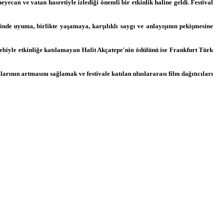
eyecan ve vatan hasretiyle izlediği önemli bir etkinlik haline geldi. Festival
de uyuma, birlikte yaşamaya, karşılıklı saygı ve anlayışının pekişmesine
biyle etkinliğe katılamayan Halit Akçatepe'nin ödülünü ise Frankfurt Türk
arının artmasını sağlamak ve festivale katılan uluslararası film dağıtıcıları