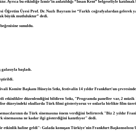
ır. Ayrıca bu etkinliğe İzmir’in anlatıldığı “İnsan Kent” belgeseliyle katılmak
si Öğretim Üyesi Prof. Dr. Nazlı Bayram ise “Farklı coğrafyalardan gelerek yaş
mak büyük mutluluktur” dedi.
 beğenisine sunuldu.
 galasıyla başladı.
tirildi.
ali Komite Başkanı Hüseyin Sıtkı, festivalin 14 yıldır Frankfurt'un çevresinde d
itli etkinlikler düzenlendiğini bildiren Sıtkı, "Programda paneller var, 2 müzi
e lise düzeyindeki okullarda Türk filmi gösteriyoruz ve onlarla birlikte film üz
 sinemacılarının da Türk sinemasına önem verdiğini belirterek "Biz 2 yıldır Fra
 sinemasına ne kadar ilgi gösterdiğini kanıtlıyor" dedi.
bir etkinlik haline geldi"- Galada konuşan Türkiye'nin Frankfurt Başkonsolosu U