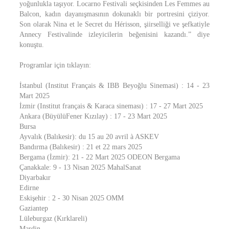
yoğunlukla taşıyor. Locarno Festivali seçkisinden Les Femmes au
Balcon, kadın dayanışmasının dokunaklı bir portresini çiziyor.
Son olarak Nina et le Secret du Hérisson, şiirselliği ve şefkatiyle
Annecy Festivalinde izleyicilerin beğenisini kazandı.” diye
konuştu.
Programlar için tıklayın:
İstanbul (Institut Français & IBB Beyoğlu Sinemasi) : 14 - 23
Mart 2025
İzmir (Institut français & Karaca sineması) : 17 - 27 Mart 2025
Ankara (BüyülüFener Kızılay) : 17 - 23 Mart 2025
Bursa
Ayvalık (Balıkesir): du 15 au 20 avril à ASKEV
Bandırma (Balıkesir) : 21 et 22 mars 2025
Bergama (İzmir): 21 - 22 Mart 2025 ODEON Bergama
Çanakkale: 9 - 13 Nisan 2025 MahalSanat
Diyarbakır
Edirne
Eskişehir : 2 - 30 Nisan 2025 OMM
Gaziantep
Lüleburgaz (Kırklareli)
Mardin