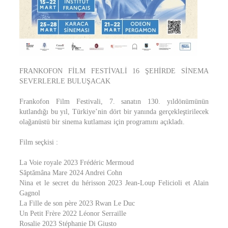
FRANKOFON FİLM FESTİVALİ 16 ŞEHİRDE SİNEMA
SEVERLERLE BULUŞACAK
Frankofon Film Festivali, 7. sanatın 130. yıldönümünün
kutlandığı bu yıl, Türkiye’nin dört bir yanında gerçekleştirilecek
olağanüstü bir sinema kutlaması için programını açıkladı.
Film seçkisi :
La Voie royale 2023 Frédéric Mermoud
Săptămâna Mare 2024 Andrei Cohn
Nina et le secret du hérisson 2023 Jean-Loup Felicioli et Alain
Gagnol
La Fille de son père 2023 Rwan Le Duc
Un Petit Frère 2022 Léonor Serraille
Rosalie 2023 Stéphanie Di Giusto