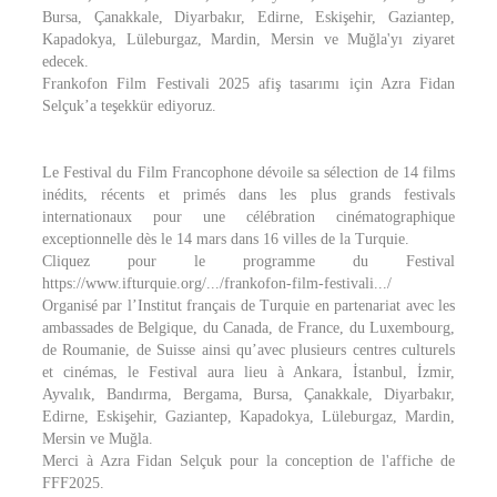
Bursa, Çanakkale, Diyarbakır, Edirne, Eskişehir, Gaziantep,
Kapadokya, Lüleburgaz, Mardin, Mersin ve Muğla'yı ziyaret
edecek.
Frankofon Film Festivali 2025 afiş tasarımı için Azra Fidan
Selçuk’a teşekkür ediyoruz.
Le Festival du Film Francophone dévoile sa sélection de 14 films
inédits, récents et primés dans les plus grands festivals
internationaux pour une célébration cinématographique
exceptionnelle dès le 14 mars dans 16 villes de la Turquie.
Cliquez pour le programme du Festival
https://www.ifturquie.org/.../frankofon-film-festivali.../
Organisé par l’Institut français de Turquie en partenariat avec les
ambassades de Belgique, du Canada, de France, du Luxembourg,
de Roumanie, de Suisse ainsi qu’avec plusieurs centres culturels
et cinémas, le Festival aura lieu à Ankara, İstanbul, İzmir,
Ayvalık, Bandırma, Bergama, Bursa, Çanakkale, Diyarbakır,
Edirne, Eskişehir, Gaziantep, Kapadokya, Lüleburgaz, Mardin,
Mersin ve Muğla.
Merci à Azra Fidan Selçuk pour la conception de l'affiche de
FFF2025.