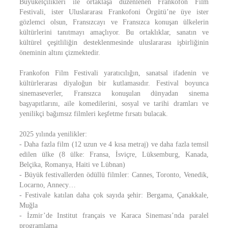
Büyükelçilikleri ile ortaklaşa düzenlenen Frankofon Film
Festivali, ister Uluslararası Frankofoni Örgütü’ne üye ister
gözlemci olsun, Fransızcayı ve Fransızca konuşan ülkelerin
kültürlerini tanıtmayı amaçlıyor. Bu ortaklıklar, sanatın ve
kültürel çeşitliliğin desteklenmesinde uluslararası işbirliğinin
öneminin altını çizmektedir.
Frankofon Film Festivali yaratıcılığın, sanatsal ifadenin ve
kültürlerarası diyaloğun bir kutlamasıdır. Festival boyunca
sinemaseverler, Fransızca konuşulan dünyadan sinema
başyapıtlarını, aile komedilerini, sosyal ve tarihi dramları ve
yenilikçi bağımsız filmleri keşfetme fırsatı bulacak.
2025 yılında yenilikler:
- Daha fazla film (12 uzun ve 4 kısa metraj) ve daha fazla temsil
edilen ülke (8 ülke: Fransa, İsviçre, Lüksemburg, Kanada,
Belçika, Romanya, Haiti ve Lübnan)
- Büyük festivallerden ödüllü filmler: Cannes, Toronto, Venedik,
Locarno, Annecy…
- Festivale katılan daha çok sayıda şehir: Bergama, Çanakkale,
Muğla
- İzmir’de Institut français ve Karaca Sineması’nda paralel
programlama