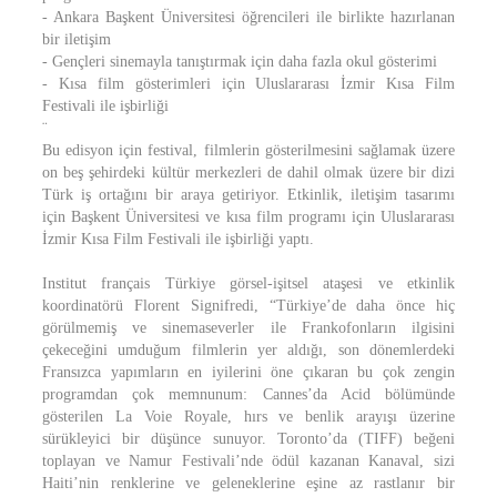
- Ankara Başkent Üniversitesi öğrencileri ile birlikte hazırlanan
bir iletişim
- Gençleri sinemayla tanıştırmak için daha fazla okul gösterimi
- Kısa film gösterimleri için Uluslararası İzmir Kısa Film
Festivali ile işbirliği
¨
Bu edisyon için festival, filmlerin gösterilmesini sağlamak üzere
on beş şehirdeki kültür merkezleri de dahil olmak üzere bir dizi
Türk iş ortağını bir araya getiriyor. Etkinlik, iletişim tasarımı
için Başkent Üniversitesi ve kısa film programı için Uluslararası
İzmir Kısa Film Festivali ile işbirliği yaptı.
Institut français Türkiye görsel-işitsel ataşesi ve etkinlik
koordinatörü Florent Signifredi, “Türkiye’de daha önce hiç
görülmemiş ve sinemaseverler ile Frankofonların ilgisini
çekeceğini umduğum filmlerin yer aldığı, son dönemlerdeki
Fransızca yapımların en iyilerini öne çıkaran bu çok zengin
programdan çok memnunum: Cannes’da Acid bölümünde
gösterilen La Voie Royale, hırs ve benlik arayışı üzerine
sürükleyici bir düşünce sunuyor. Toronto’da (TIFF) beğeni
toplayan ve Namur Festivali’nde ödül kazanan Kanaval, sizi
Haiti’nin renklerine ve geleneklerine eşine az rastlanır bir