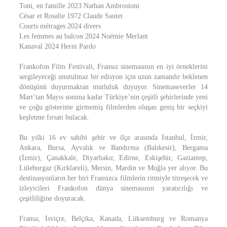
Toni, en famille 2023 Nathan Ambrosioni
César et Rosalie 1972 Claude Sautet
Courts métrages 2024 divers
Les femmes au balcon 2024 Noémie Merlant
Kanaval 2024 Herni Pardo
Frankofon Film Festivali, Fransız sinemasının en iyi örneklerini
sergileyeceği unutulmaz bir edisyon için uzun zamandır beklenen
dönüşünü duyurmaktan mutluluk duyuyor. Sinemaseverler 14
Mart’tan Mayıs sonuna kadar Türkiye’nin çeşitli şehirlerinde yeni
ve çoğu gösterime girmemiş filmlerden oluşan geniş bir seçkiyi
keşfetme fırsatı bulacak.
Bu yılki 16 ev sahibi şehir ve ilçe arasında İstanbul, İzmir,
Ankara, Bursa, Ayvalık ve Bandırma (Balıkesir), Bergama
(İzmir), Çanakkale, Diyarbakır, Edirne, Eskişehir, Gaziantep,
Lüleburgaz (Kırklareli), Mersin, Mardin ve Muğla yer alıyor. Bu
destinasyonların her biri Fransızca filmlerin ritmiyle titreşecek ve
izleyicileri Frankofon dünya sinemasının yaratıcılığı ve
çeşitliliğine doyuracak.
Fransa, İsviçre, Belçika, Kanada, Lüksemburg ve Romanya