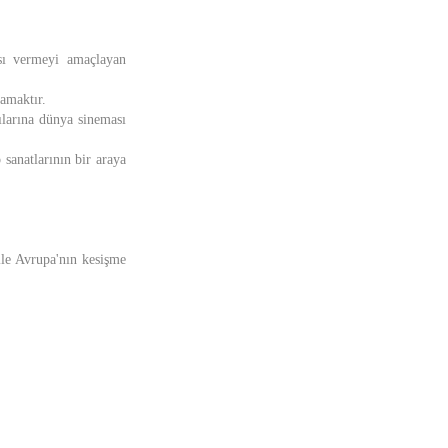
nsı vermeyi amaçlayan
lamaktır.
ılarına dünya sineması
o sanatlarının bir araya
ile Avrupa'nın kesişme