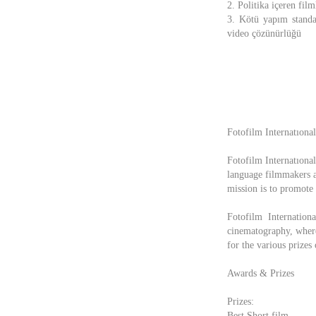
2. Politika içeren fil
3. Kötü yapım standar
video çözünürlüğü
Fotofilm Internatıonal
Fotofilm Internatıonal
language filmmakers a
mission is to promote 
Fotofilm Internation
cinematography, where
for the various prizes 
Awards & Prizes
Prizes:
Best Short film