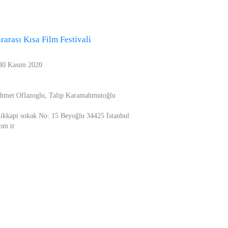
rarası Kısa Film Festivali
 30 Kasım 2020
Mehmet Oflazoglu, Talip Karamahmutoğlu
kkapi sokak No: 15 Beyoğlu 34425 İstanbul
om.tr