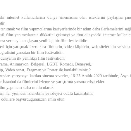
ki internet kullanıcılarına dünya sinemasına olan isteklerini paylaşma şa
dir.
tanıtmak ve film yapımcılarına kariyerlerinde bir adım daha ilerlemelerini sağ
sil film yapımcılarının dikkatini çekmeyi ve tüm dünyadaki internet kullanıc
ansı vermeyi amaçlayan yenilikçi bir film festivalidir.
leri için yarışmak üzere kısa filmlerin, video kliplerin, web sitelerinin ve vide
rafisini yansıtan bir film festivalidir.
dünyanın ilk yenilikçi film festivalidir.
rama, Animasyon, Belgesel, LGBT, Komedi, Deneysel,..
p, Video sanat, Fragman ve Poster ile katılabilirsiniz.?
ından yarışmaya katılan sinema severler, 16-25 Aralık 2020 tarihinde, Asya 
 İstanbul da filmlerini izleme ve yarıştırma şansına erişecekler.
film yapımcısı daha mutlu olacak.
ın her yerinden izlenebilir ve izleyici ödülü kazanabilir.
r ödüllere başvurduğunuzdan emin olun.