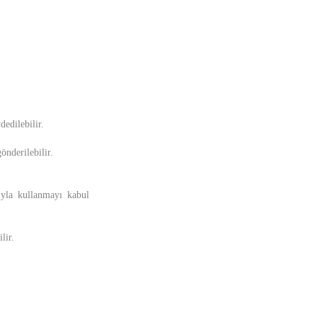
edilebilir.
önderilebilir.
cıyla kullanmayı kabul
lir.