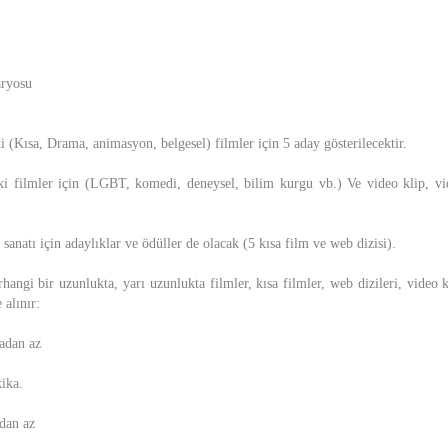
aryosu
i (Kısa, Drama, animasyon, belgesel) filmler için 5 aday gösterilecektir.
ki filmler için (LGBT, komedi, deneysel, bilim kurgu vb.) Ve video klip, vi
 sanatı için adaylıklar ve ödüller de olacak (5 kısa film ve web dizisi).
rhangi bir uzunlukta, yarı uzunlukta filmler, kısa filmler, web dizileri, video kl
alınır:
kadan az
kika.
dan az