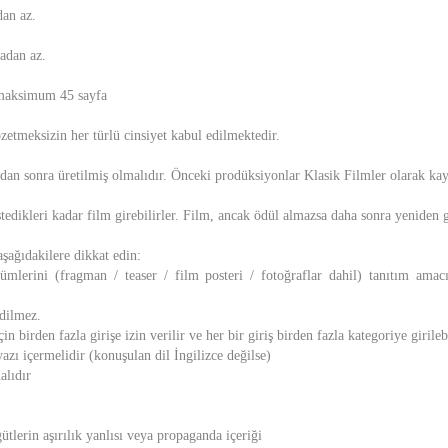
dan az.
kadan az.
 maksimum 45 sayfa
etmeksizin her türlü cinsiyet kabul edilmektedir.
dan sonra üretilmiş olmalıdır. Önceki prodüksiyonlar Klasik Filmler olarak kayd
stedikleri kadar film girebilirler. Film, ancak ödül almazsa daha sonra yeniden g
şağıdakilere dikkat edin:
ümlerini (fragman / teaser / film posteri / fotoğraflar dahil) tanıtım ama
edilmez.
in birden fazla girişe izin verilir ve her bir giriş birden fazla kategoriye girilebi
yazı içermelidir (konuşulan dil İngilizce değilse)
alıdır
ütlerin aşırılık yanlısı veya propaganda içeriği