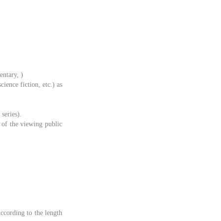
entary, )
ience fiction, etc.) as
series).
t of the viewing public
According to the length