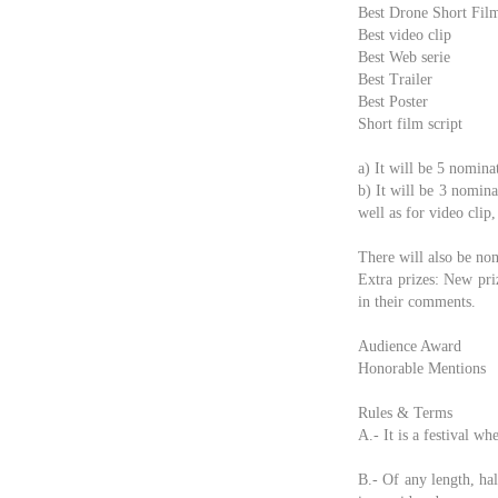
Best Drone Short Fil
Best video clip
Best Web serie
Best Trailer
Best Poster
Short film script
a) It will be 5 nomina
b) It will be 3 nomina
well as for video clip,
There will also be nom
Extra prizes: New priz
in their comments.
Audience Award
Honorable Mentions
Rules & Terms
A.- It is a festival wh
B.- Of any length, hal