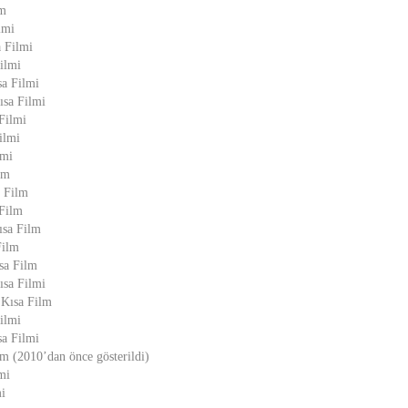
lm
lmi
 Filmi
ilmi
sa Filmi
ısa Filmi
 Filmi
ilmi
lmi
lm
 Film
 Film
ısa Film
Film
ısa Film
ısa Filmi
 Kısa Film
ilmi
sa Filmi
lm (2010’dan önce gösterildi)
mi
i