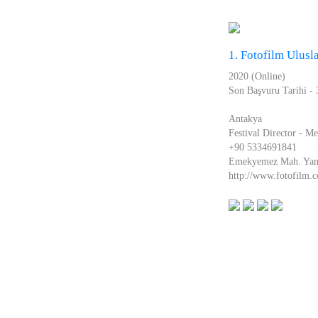
1. Fotofilm Ulusla
2020 (Online)
Son Başvuru Tarihi -
Antakya
Festival Director - 
+90 5334691841
Emekyemez Mah. Yani
http://www.fotofilm.c