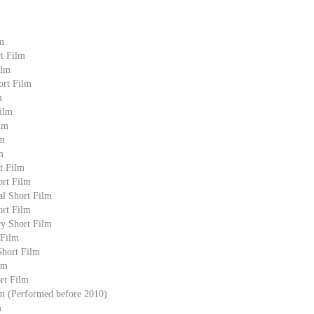
m
t Film
ilm
ort Film
m
Film
ilm
lm
m
t Film
ort Film
al Short Film
rt Film
ry Short Film
 Film
Short Film
lm
ort Film
lm (Performed before 2010)
m