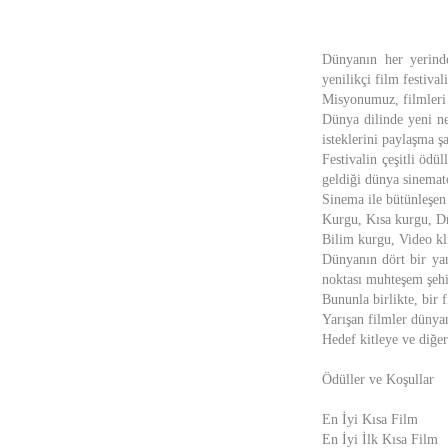
Dünyanın her yerinde
yenilikçi film festivali
Misyonumuz, filmleri 
Dünya dilinde yeni ne
isteklerini paylaşma ş
Festivalin çeşitli ödül
geldiği dünya sinematog
Sinema ile bütünleşen 
Kurgu, Kısa kurgu, D
Bilim kurgu, Video kli
Dünyanın dört bir yan
noktası muhteşem şehir
Bununla birlikte, bir 
Yarışan filmler dünyan
Hedef kitleye ve diğe
Ödüller ve Koşullar
En İyi Kısa Film
En İyi İlk Kısa Film