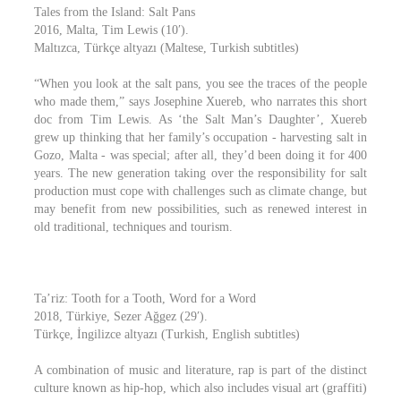
Tales from the Island: Salt Pans
2016, Malta, Tim Lewis (10′).
Maltızca, Türkçe altyazı (Maltese, Turkish subtitles)
“When you look at the salt pans, you see the traces of the people
who made them,” says Josephine Xuereb, who narrates this short
doc from Tim Lewis. As ‘the Salt Man’s Daughter’, Xuereb
grew up thinking that her family’s occupation - harvesting salt in
Gozo, Malta - was special; after all, they’d been doing it for 400
years. The new generation taking over the responsibility for salt
production must cope with challenges such as climate change, but
may benefit from new possibilities, such as renewed interest in
old traditional, techniques and tourism.
Ta’riz: Tooth for a Tooth, Word for a Word
2018, Türkiye, Sezer Ağgez (29′).
Türkçe, İngilizce altyazı (Turkish, English subtitles)
A combination of music and literature, rap is part of the distinct
culture known as hip-hop, which also includes visual art (graffiti)