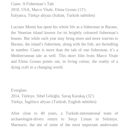
Ciano: A Fisherman’s Tale
2018, USA, Marco Vitale, Elena Grosso (13′).
İtalyanca, Türkçe altyazı (Italian, Turkish subtitles)
Luciano Monin has spent his whole life as a fisherman in Burano,
the Venetian island known for its brightly coloured fisherman’s
houses. But while each year may bring more and more tourists to
Burano, the island’s fishermen, along with the fish, are dwindling
in number. Ciano is more than the tale of one fisherman; it’s a
Mediterranean tale as well. This short film from Marco Vitale
and Elena Grosso points out, in living colour, the reality of a
dying craft in a changing world.
Everglass
2014, Türkiye, Sibel Göloğlu, Savaş Karakaş (32′).
Türkçe, İngilizce altyazı (Turkish, English subtitles)
After close to 40 years, a Turkish-international team of
archaeologist-divers return to Serçe Liman in Selimiye,
Marmaris, the site of some of the most important underwater