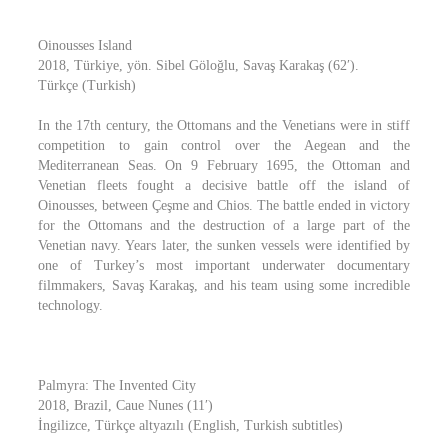
Oinousses Island
2018, Türkiye, yön. Sibel Göloğlu, Savaş Karakaş (62′).
Türkçe (Turkish)
In the 17th century, the Ottomans and the Venetians were in stiff
competition to gain control over the Aegean and the
Mediterranean Seas. On 9 February 1695, the Ottoman and
Venetian fleets fought a decisive battle off the island of
Oinousses, between Çeşme and Chios. The battle ended in victory
for the Ottomans and the destruction of a large part of the
Venetian navy. Years later, the sunken vessels were identified by
one of Turkey’s most important underwater documentary
filmmakers, Savaş Karakaş, and his team using some incredible
technology.
Palmyra: The Invented City
2018, Brazil, Caue Nunes (11′)
İngilizce, Türkçe altyazılı (English, Turkish subtitles)