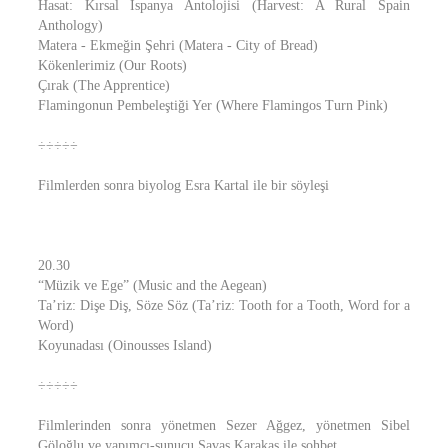
Hasat: Kırsal İspanya Antolojisi (Harvest: A Rural Spain
Anthology)
Matera - Ekmeğin Şehri (Matera - City of Bread)
Kökenlerimiz (Our Roots)
Çırak (The Apprentice)
Flamingonun Pembeleştiği Yer (Where Flamingos Turn Pink)
÷÷÷÷÷
Filmlerden sonra biyolog Esra Kartal ile bir söyleşi
20.30
“Müzik ve Ege” (Music and the Aegean)
Ta’riz: Dişe Diş, Söze Söz (Ta’riz: Tooth for a Tooth, Word for a
Word)
Koyunadası (Oinousses Island)
÷÷÷÷÷
Filmlerinden sonra yönetmen Sezer Ağgez, yönetmen Sibel
Göloğlu ve yapımcı-sunucu Savaş Karakaş ile sohbet.