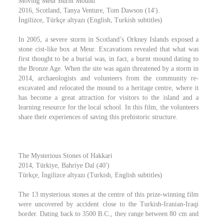
Moving Meur Burnt Mound
2016, Scotland, Tanya Venture, Tom Dawson (14′).
İngilizce, Türkçe altyazı (English, Turkish subtitles)
In 2005, a severe storm in Scotland’s Orkney Islands exposed a
stone cist-like box at Meur. Excavations revealed that what was
first thought to be a burial was, in fact, a burnt mound dating to
the Bronze Age. When the site was again threatened by a storm in
2014, archaeologists and volunteers from the community re-
excavated and relocated the mound to a heritage centre, where it
has become a great attraction for visitors to the island and a
learning resource for the local school. In this film, the volunteers
share their experiences of saving this prehistoric structure.
The Mysterious Stones of Hakkari
2014, Türkiye, Bahriye Dal (40′)
Türkçe, İngilizce altyazı (Turkish, English subtitles)
The 13 mysterious stones at the centre of this prize-winning film
were uncovered by accident close to the Turkish-Iranian-Iraqi
border. Dating back to 3500 B.C., they range between 80 cm and