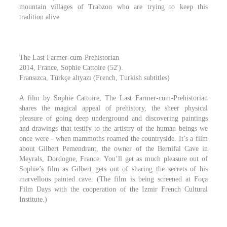
mountain villages of Trabzon who are trying to keep this
tradition alive.
The Last Farmer-cum-Prehistorian
2014, France, Sophie Cattoire (52′).
Fransızca, Türkçe altyazı (French, Turkish subtitles)
A film by Sophie Cattoire, The Last Farmer-cum-Prehistorian
shares the magical appeal of prehistory, the sheer physical
pleasure of going deep underground and discovering paintings
and drawings that testify to the artistry of the human beings we
once were - when mammoths roamed the countryside. It’s a film
about Gilbert Pemendrant, the owner of the Bernifal Cave in
Meyrals, Dordogne, France. You’ll get as much pleasure out of
Sophie’s film as Gilbert gets out of sharing the secrets of his
marvellous painted cave. (The film is being screened at Foça
Film Days with the cooperation of the Izmir French Cultural
Institute.)