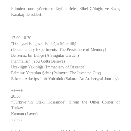
Filmden sonra yönetmen Tayfun Belet, Sibel Göloğlu ve Savaş
Karakaş ile sohbet.
17.00-18.30
“Deneysel Belgesel: Belleğin Sürekliliği”
(Documentary Experiments: The Persistence of Memory)
Benzersiz bir Bahçe (A Singular Garden)
İnanmalısın (You Gotta Believe)
Uzaklığın Yakınlığı (Immediacy of Distance)
Palmira: Yaratılan Şehir (Palmyra: The Invented City)
Sakura: Arketipsel bir Yolculuk (Sakura: An Archetypal Journey)
÷÷÷÷÷
20.30
“Türkiye’nin Öteki Köşesinde” (From the Other Corner of
Turkey)
Katman (Layer)
÷÷÷÷÷