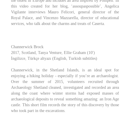
the oldest in Europe and includes an area inspired by Pompeii. In
this video created for her blog, ‘assoupaspossible’, Angelica
Vigilante interviews Mauro Felicori, general director of the
Royal Palace, and Vincenzo Mazzarella, director of educational
services, who talk about the charms and treats of Caserta.
Channerwick Brock
2017, Scotland, Tanya Venture, Ellie Graham (10′)
İngilizce, Türkçe altyazı (English, Turkish subtitles)
Channerwick, in the Shetland Islands, is an ideal spot for
enjoying a hiking holiday - especially if you’re an archaeologist.
Over the summer of 2015, volunteers recruited through
Archaeology Shetland cleaned, investigated and recorded an area
along the coast where winter storms had exposed masses of
archaeological deposits to reveal something amazing: an Iron Age
castle. This short film records the story of this discovery by those
who took part in the excavations.