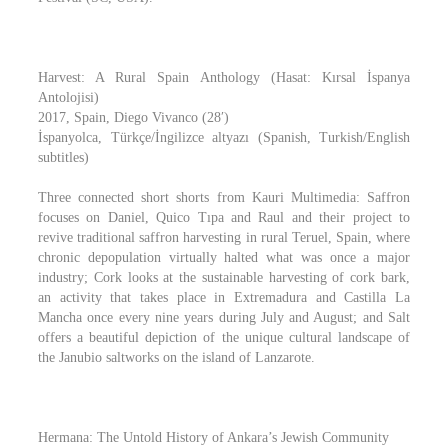
Harvest: A Rural Spain Anthology (Hasat: Kırsal İspanya
Antolojisi)
2017, Spain, Diego Vivanco (28′)
İspanyolca, Türkçe/İngilizce altyazı (Spanish, Turkish/English
subtitles)
Three connected short shorts from Kauri Multimedia: Saffron
focuses on Daniel, Quico Tıpa and Raul and their project to
revive traditional saffron harvesting in rural Teruel, Spain, where
chronic depopulation virtually halted what was once a major
industry; Cork looks at the sustainable harvesting of cork bark,
an activity that takes place in Extremadura and Castilla La
Mancha once every nine years during July and August; and Salt
offers a beautiful depiction of the unique cultural landscape of
the Janubio saltworks on the island of Lanzarote.
Hermana: The Untold History of Ankara’s Jewish Community