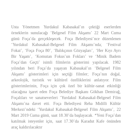
Usta Yönetmen Yurdakul Kabasakal’ın çektiği eserlerden
örneklerin sunulacağı ‘Belgesel Film Akşamı’ 22 Mart Cuma
günü Foça’da gerçekleşecek. Foça Belediyesi’nce düzenlenen
‘Yurdakul Kabasakal-Belgesel Film Akşamı’nda; ‘Festival
Fokai’, ‘Foça Foça 80’, ‘Balıkçının Gözyaşları’, ‘Her Kıyı Ayrı
Bir Yaşam’, ‘Komutan Fokus’un Fokları’ ve ‘Minik Badem
Foça’dan Geçti’ isimli filmlerin gösterimi yapılacak. 1982
yılından beri Foça’da yaşayan Kabasakal’ın ‘Belgesel Film
Akşamı’ gösterimleri için seçtiği filmler; Foça’nın doğal,
arkeolojik, turistik ve kültürel özelliklerini anlatıyor. Film
gösterimlerinin, Foça için çok özel bir kültür-sanat etkinliği
olacağına işaret eden Foça Belediye Başkanı Gökhan Demirağ,
Foçalıları ve sanatseverleri ‘Yurdakul Kabasakal-Belgesel Film
Akşamı’na davet etti. Foça Belediyesi Reha Midilli Kültür
Merkezi’ndeki ‘Yurdakul Kabasakal-Belgesel Film Akşamı’, 22
Mart 2019 Cuma günü, saat 18.30’da başlayacak. *Yeni Foça’dan
katılmak isteyenler için, saat 17.30’da Karadut Kafe önünden
araç kaldırılacaktır