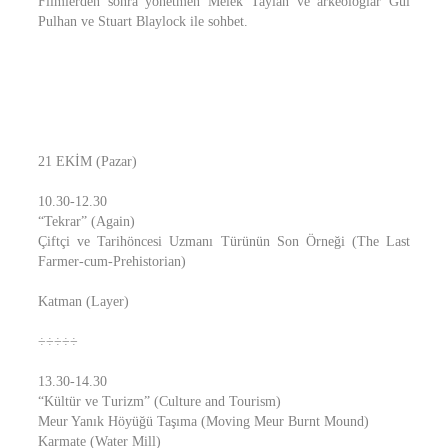
Filmlerden sonra yönetmen Melek Taylan ve arkeologlar Gül
Pulhan ve Stuart Blaylock ile sohbet.
21 EKİM (Pazar)
10.30-12.30
“Tekrar” (Again)
Çiftçi ve Tarihöncesi Uzmanı Türünün Son Örneği (The Last
Farmer-cum-Prehistorian)
Katman (Layer)
÷÷÷÷÷
13.30-14.30
“Kültür ve Turizm” (Culture and Tourism)
Meur Yanık Höyüğü Taşıma (Moving Meur Burnt Mound)
Karmate (Water Mill)