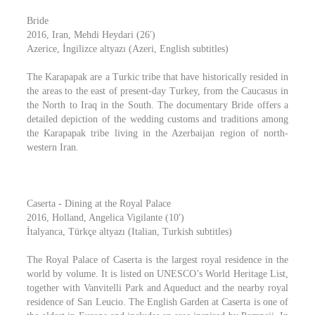
Bride
2016, Iran, Mehdi Heydari (26′)
Azerice, İngilizce altyazı (Azeri, English subtitles)
The Karapapak are a Turkic tribe that have historically resided in
the areas to the east of present-day Turkey, from the Caucasus in
the North to Iraq in the South. The documentary Bride offers a
detailed depiction of the wedding customs and traditions among
the Karapapak tribe living in the Azerbaijan region of north-
western Iran.
Caserta - Dining at the Royal Palace
2016, Holland, Angelica Vigilante (10′)
İtalyanca, Türkçe altyazı (Italian, Turkish subtitles)
The Royal Palace of Caserta is the largest royal residence in the
world by volume. It is listed on UNESCO’s World Heritage List,
together with Vanvitelli Park and Aqueduct and the nearby royal
residence of San Leucio. The English Garden at Caserta is one of