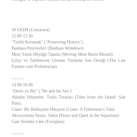
20 EKİM (Cumartesi)
12.00-13.30
“Tarihi Korumak” (‘Preserving History’)
Bauhaus Pencereleri (Bauhaus Wiindows)
Meur Yanık Höyüğü Taşıma (Moving Meur Burnt Mound)
Çiftçi ve Tarihöncesi Uzmanı Türünün Son Örneği (The Last
Farmer-cum-Prehistorian)
÷÷÷÷÷
14.00-16.00
“Deniz ve Biz” (‘We and the Sea’)
Adadan Hikayeler: Tuzla Tavaları (Tales from the Island: Salt
Pans)
Ciano: Bir Balıkçının Hikayesi (Ciano: A Fisherman’s Tale)
Akvaryumda Sessiz, Sakin (Peace and Quiet in the Aquarium)
Cam Yeniden Cam (Everglass)
÷÷÷÷÷