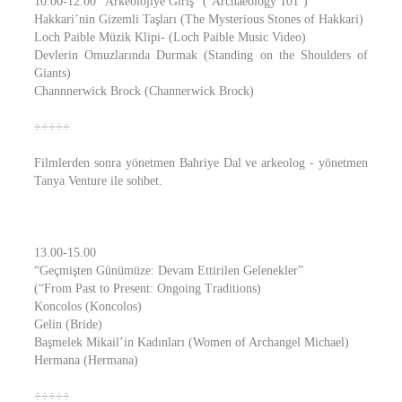
10.00-12.00 “Arkeolojiye Giriş” (‘Archaeology 101’)
Hakkari’nin Gizemli Taşları (The Mysterious Stones of Hakkari)
Loch Paible Müzik Klipi- (Loch Paible Music Video)
Devlerin Omuzlarında Durmak (Standing on the Shoulders of
Giants)
Channnerwick Brock (Channerwick Brock)
÷÷÷÷÷
Filmlerden sonra yönetmen Bahriye Dal ve arkeolog - yönetmen
Tanya Venture ile sohbet.
13.00-15.00
“Geçmişten Günümüze: Devam Ettirilen Gelenekler”
(“From Past to Present: Ongoing Traditions)
Koncolos (Koncolos)
Gelin (Bride)
Başmelek Mikail’in Kadınları (Women of Archangel Michael)
Hermana (Hermana)
÷÷÷÷÷