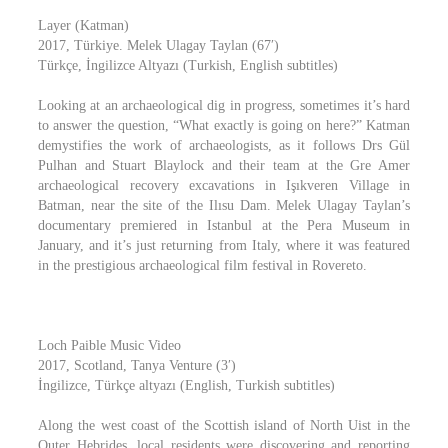
Layer (Katman)
2017, Türkiye. Melek Ulagay Taylan (67′)
Türkçe, İngilizce Altyazı (Turkish, English subtitles)
Looking at an archaeological dig in progress, sometimes it’s hard
to answer the question, “What exactly is going on here?” Katman
demystifies the work of archaeologists, as it follows Drs Gül
Pulhan and Stuart Blaylock and their team at the Gre Amer
archaeological recovery excavations in Işıkveren Village in
Batman, near the site of the Ilısu Dam. Melek Ulagay Taylan’s
documentary premiered in Istanbul at the Pera Museum in
January, and it’s just returning from Italy, where it was featured
in the prestigious archaeological film festival in Rovereto.
Loch Paible Music Video
2017, Scotland, Tanya Venture (3′)
İngilizce, Türkçe altyazı (English, Turkish subtitles)
Along the west coast of the Scottish island of North Uist in the
Outer Hebrides, local residents were discovering and reporting