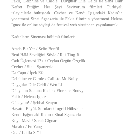
Fakir, Delphine ve Carole, Duygular Dile Geldi ile Sana Dair
Nefret Ettiğim Her Şeyi Seviyorum filmleri Türkiyeli
izleyicilerle buluşacak. Cevher ve Kendi Işığındaki Kadın’ın
yönetmeni Sinai Sganzeria ile Fakir filminin yönetmeni Helena
Ignez ile online söyleşi de festival web sitesinden yayınlanacak.
Kadınların Sineması bölümü filmleri:
Arada Bir Yer / Selin Bonfil
Beni Hâlâ Sevdiğini Söyle / Rui Ting Ji
Cadı Üçlemesi 13+ / Ceylan Özgün Özçelik
Cevher / Sinai Sganzeria
Da Capo / İpek Efe
Delphine ve Carole / Callisto Mc Nulty
Duygular Dile Geldi / Wen Li
Dünyanın Sonuna Kadar / Florence Bouvy
Fakir / Helena Ignez
Günaydın! / Şehbal Şenyurt
Hayatın Büyük Soruları / Ingrid Hübscher
Kendi Işığındaki Kadın / Sinai Sganzerla
Koyu Mavi / Sarah Gignac
Masalcı / Fu Yang
Oda / Latifa Saïd