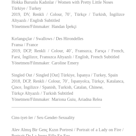
Hokka Burunlu Kadınlar / Women with Pretty Little Noses
Türkiye / Turkey
2019, DV, Renkli / Colour, 70’, Türkçe / Turkish, İngilizce
Altyazılı / English Subtitled
Yönetmen/Filmmaker: Handan İpekçi
Kırlangıçlar / Swallows / Des Hirondelles
Fransa / France
2019, DCP, Renkli / Colour, 40’, Fransızca, Farsça / French,
Farsi, İngilizce, Fransızca Altyazılı / English, French Subtitled
Yönetmen/Filmmaker: Caroline Emery
Singled Out / Singled [Out] Türkiye, İspanya / Turkey, Spain
2018, DCP, Renkli / Colour, 70’, İspanyolca, Türkçe, Katalanca,
Çince, İngilizce / Spanish, Turkish, Catalan, Chinese,
Türkçe Altyazılı / Turkish Subtitled
Yönetmen/Filmmaker: Mariona Guiu, Ariadna Relea
__________________________________________
Cins-iyet-ler / Sex-Gender-Sexuality
Alev Almış Bir Genç Kızın Portresi / Portrait of a Lady on Fire /
Portrait De La Jeune Fille En Feu