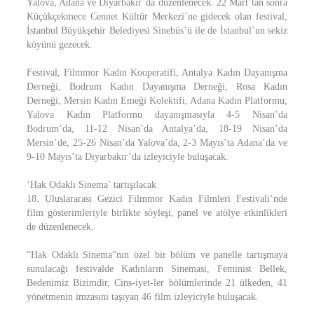
Yalova, Adana ve Diyarbakır’da düzenlenecek. 22 Mart’tan sonra
Küçükçekmece Cennet Kültür Merkezi’ne gidecek olan festival,
İstanbul Büyükşehir Belediyesi Sinebüs’ü ile de İstanbul’un sekiz
köyünü gezecek.
Festival, Filmmor Kadın Kooperatifi, Antalya Kadın Dayanışma
Derneği, Bodrum Kadın Dayanışma Derneği, Rosa Kadın
Derneği, Mersin Kadın Emeği Kolektifi, Adana Kadın Platformu,
Yalova Kadın Platformu dayanışmasıyla 4-5 Nisan’da
Bodrum’da, 11-12 Nisan’da Antalya’da, 18-19 Nisan’da
Mersin’de, 25-26 Nisan’da Yalova’da, 2-3 Mayıs’ta Adana’da ve
9-10 Mayıs’ta Diyarbakır’da izleyiciyle buluşacak.
‘Hak Odaklı Sinema’ tartışılacak
18. Uluslararası Gezici Filmmor Kadın Filmleri Festivali’nde
film gösterimleriyle birlikte söyleşi, panel ve atölye etkinlikleri
de düzenlenecek.
“Hak Odaklı Sinema”nın özel bir bölüm ve panelle tartışmaya
sunulacağı festivalde Kadınların Sineması, Feminist Bellek,
Bedenimiz Bizimdir, Cins-iyet-ler bölümlerinde 21 ülkeden, 41
yönetmenin imzasını taşıyan 46 film izleyiciyle buluşacak.