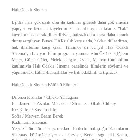
Hak Odaklı Sinema
Eşitlik hâlâ çok uzak olsa da kadınlar giderek daha çok sinema
yapıyor ve kendi hikâyelerini kendi dilleriyle anlatarak “hak”
kavramını daha sık dillendiriyor, haksızlıklara karşı daha kararlı
duruş sergiliyor. Bunca HAKsızlık karşısında, hakları dillendiren,
hak ihlâllerine karşı çıkan Filmmor da bu yıl Hak Odaklı
Sinema’ya bakıyor. Film programı yanında Ahu Öztürk, Çiğdem
Mater, Gülen Güler, Melek Ulagay Taylan, Meltem Cumbul’un
katılımıyla Hak Odaklı Sinema panelinde filmlerin söylemi ve
yapımındaki haklar/haksızlıklar ve hak odaklılık tartışılacak.
Hak Odaklı Sinema Bölümü Filmleri:
Direnen Kadınlar / Chieko Yamagami
Fundamental: Aslolan Mücadele / Sharmeen Obaid-Chinoy
Kız Kulesi / Susanna Lira
Sofia / Meryem Benm’Barek
Kadınların Sineması
Yeryüzünün dört bir yanından filmlerin buluştuğu Kadınların
Sineması bölümünde yer alan Cevher, Kendi Işığındaki Kadın,