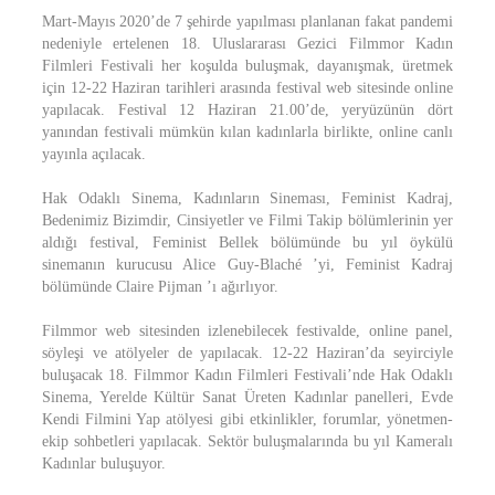
Mart-Mayıs 2020’de 7 şehirde yapılması planlanan fakat pandemi
nedeniyle ertelenen 18. Uluslararası Gezici Filmmor Kadın
Filmleri Festivali her koşulda buluşmak, dayanışmak, üretmek
için 12-22 Haziran tarihleri arasında festival web sitesinde online
yapılacak. Festival 12 Haziran 21.00’de, yeryüzünün dört
yanından festivali mümkün kılan kadınlarla birlikte, online canlı
yayınla açılacak.
Hak Odaklı Sinema, Kadınların Sineması, Feminist Kadraj,
Bedenimiz Bizimdir, Cinsiyetler ve Filmi Takip bölümlerinin yer
aldığı festival, Feminist Bellek bölümünde bu yıl öykülü
sinemanın kurucusu Alice Guy-Blaché ’yi, Feminist Kadraj
bölümünde Claire Pijman ’ı ağırlıyor.
Filmmor web sitesinden izlenebilecek festivalde, online panel,
söyleşi ve atölyeler de yapılacak. 12-22 Haziran’da seyirciyle
buluşacak 18. Filmmor Kadın Filmleri Festivali’nde Hak Odaklı
Sinema, Yerelde Kültür Sanat Üreten Kadınlar panelleri, Evde
Kendi Filmini Yap atölyesi gibi etkinlikler, forumlar, yönetmen-
ekip sohbetleri yapılacak. Sektör buluşmalarında bu yıl Kameralı
Kadınlar buluşuyor.