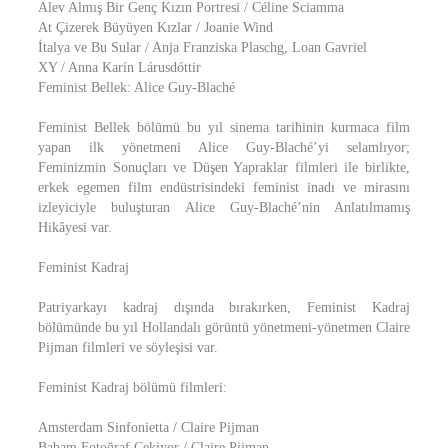
Alev Almış Bir Genç Kızın Portresi / Céline Sciamma
At Çizerek Büyüyen Kızlar / Joanie Wind
İtalya ve Bu Sular / Anja Franziska Plaschg, Loan Gavriel
XY / Anna Karín Lárusdóttir
Feminist Bellek: Alice Guy-Blaché
Feminist Bellek bölümü bu yıl sinema tarihinin kurmaca film
yapan ilk yönetmeni Alice Guy-Blaché’yi selamlıyor;
Feminizmin Sonuçları ve Düşen Yapraklar filmleri ile birlikte,
erkek egemen film endüstrisindeki feminist inadı ve mirasını
izleyiciyle buluşturan Alice Guy-Blaché’nin Anlatılmamış
Hikâyesi var.
Feminist Kadraj
Patriyarkayı kadraj dışında bırakırken, Feminist Kadraj
bölümünde bu yıl Hollandalı görüntü yönetmeni-yönetmen Claire
Pijman filmleri ve söyleşisi var.
Feminist Kadraj bölümü filmleri:
Amsterdam Sinfonietta / Claire Pijman
Babam Fotoğraf Çekiyor / Claire Pijman