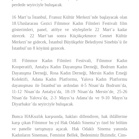
perdede seyirciyle buluşacak.
16 Mart’ta İstanbul, Fransız Kültür Merkezi’nde başlayacak olan
18.Uluslararası Gezici Filmmor Kadın Filmleri Festivali film
gösterimleri, panel, atölye ve söyleşilerle 22 Mart’a kadar
sürecek. 22 Mart’tan sonra Küçükçekmece Cennet Kültür
Merkezi’ne gidecek, İstanbul Büyükşehir Belediyesi Sinebüs’ü ile
İstanbul’un 8 köyünü gezecek.
18. Filmmor Kadın Filmleri Festivali, Filmmor Kadın
Kooperatifi, Antalya Kadın Dayanışma Derneği, Bodrum Kadın
Dayanışma Derneği, Rosa Kadın Derneği, Mersin Kadın Emeği
Kolektifi, Adana Kadın Platformu, Yalova Kadın Platformu
dayanışması ile İstanbul’un ardından 4-5 Nisan’da Bodrum’da,
11-12 Nisan’da Antalya’da, 18-19 Nisan’da Mersin’de, 25-26
Nisan’da Yalova’da, 2-3 Mayıs’ta Adana’da ve 9-10 Mayıs’ta
Diyarbakır’da seyirciyle buluşacak.
Bunca HAKsızlık karşısında, hakları dillendiren, hak ihlâllerine
karşı çıkan Filmmor bu yıl Hak Odaklı Sinema’yı özel bir bölüm
ve panelle tartışmaya açacak. Hak Odaklı Sinema yanında
Kadınların Sineması, Feminist Bellek, Bedenimiz Bizimdir, Cins-