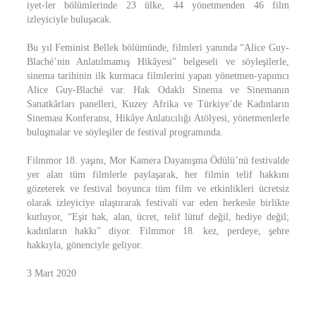
iyet-ler bölümlerinde 23 ülke, 44 yönetmenden 46 film
izleyiciyle buluşacak.
Bu yıl Feminist Bellek bölümünde, filmleri yanında “Alice Guy-
Blaché’nin Anlatılmamış Hikâyesi” belgeseli ve söyleşilerle,
sinema tarihinin ilk kurmaca filmlerini yapan yönetmen-yapımcı
Alice Guy-Blaché var. Hak Odaklı Sinema ve Sinemanın
Sanatkârları panelleri, Kuzey Afrika ve Türkiye’de Kadınların
Sineması Konferansı, Hikâye Anlatıcılığı Atölyesi, yönetmenlerle
buluşmalar ve söyleşiler de festival programında.
Filmmor 18. yaşını, Mor Kamera Dayanışma Ödülü’nü festivalde
yer alan tüm filmlerle paylaşarak, her filmin telif hakkını
gözeterek ve festival boyunca tüm film ve etkinlikleri ücretsiz
olarak izleyiciye ulaştırarak festivali var eden herkesle birlikte
kutluyor, “Eşit hak, alan, ücret, telif lütuf değil, hediye değil;
kadınların hakkı” diyor. Filmmor 18. kez, perdeye, şehre
hakkıyla, gönenciyle geliyor.
3 Mart 2020