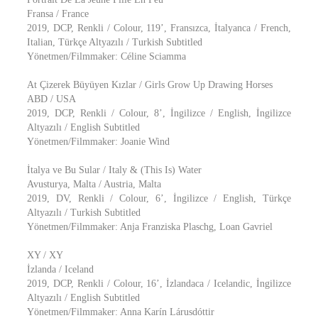
Fransa / France
2019, DCP, Renkli / Colour, 119’, Fransızca, İtalyanca / French,
Italian, Türkçe Altyazılı / Turkish Subtitled
Yönetmen/Filmmaker: Céline Sciamma
At Çizerek Büyüyen Kızlar / Girls Grow Up Drawing Horses
ABD / USA
2019, DCP, Renkli / Colour, 8’, İngilizce / English, İngilizce
Altyazılı / English Subtitled
Yönetmen/Filmmaker: Joanie Wind
İtalya ve Bu Sular / Italy & (This Is) Water
Avusturya, Malta / Austria, Malta
2019, DV, Renkli / Colour, 6’, İngilizce / English, Türkçe
Altyazılı / Turkish Subtitled
Yönetmen/Filmmaker: Anja Franziska Plaschg, Loan Gavriel
XY / XY
İzlanda / Iceland
2019, DCP, Renkli / Colour, 16’, İzlandaca / Icelandic, İngilizce
Altyazılı / English Subtitled
Yönetmen/Filmmaker: Anna Karín Lárusdóttir