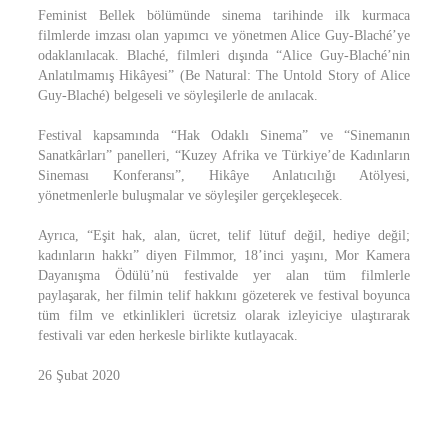
Feminist Bellek bölümünde sinema tarihinde ilk kurmaca
filmlerde imzası olan yapımcı ve yönetmen Alice Guy-Blaché’ye
odaklanılacak. Blaché, filmleri dışında “Alice Guy-Blaché’nin
Anlatılmamış Hikâyesi” (Be Natural: The Untold Story of Alice
Guy-Blaché) belgeseli ve söyleşilerle de anılacak.
Festival kapsamında “Hak Odaklı Sinema” ve “Sinemanın
Sanatkârları” panelleri, “Kuzey Afrika ve Türkiye’de Kadınların
Sineması Konferansı”, Hikâye Anlatıcılığı Atölyesi,
yönetmenlerle buluşmalar ve söyleşiler gerçekleşecek.
Ayrıca, “Eşit hak, alan, ücret, telif lütuf değil, hediye değil;
kadınların hakkı” diyen Filmmor, 18’inci yaşını, Mor Kamera
Dayanışma Ödülü’nü festivalde yer alan tüm filmlerle
paylaşarak, her filmin telif hakkını gözeterek ve festival boyunca
tüm film ve etkinlikleri ücretsiz olarak izleyiciye ulaştırarak
festivali var eden herkesle birlikte kutlayacak.
26 Şubat 2020