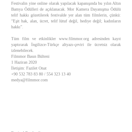
Festivalin yine online olarak yapılacak kapanışında bu yılın Altın
Bamya Ödülleri de açıklanacak. Mor Kamera Dayanışma Ödülü
telif hakkı gözetilerek festivalde yer alan tüm filmlerin, çünkü:
“Eşit hak, alan, ücret, telif lütuf değil, hediye değil; kadınların
hakkı”.
Tüm film ve etkinlikler www.filmmor.org adresinden kayıt
yaptırarak İngilizce-Türkçe altyazı-çeviri ile ücretsiz olarak
izlenebilecek.
Filmmor Basın Bülteni
1 Haziran 2020
İletişim: Fazilet Onat
+90 532 783 83 80 / 554 323 13 40
medya@filmmor.com