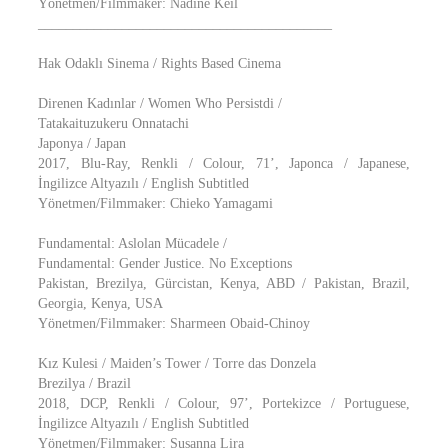
Yönetmen/Filmmaker: Nadine Keil
__________________________________________
Hak Odaklı Sinema / Rights Based Cinema
Direnen Kadınlar / Women Who Persistdi /
Tatakaituzukeru Onnatachi
Japonya / Japan
2017, Blu-Ray, Renkli / Colour, 71’, Japonca / Japanese,
İngilizce Altyazılı / English Subtitled
Yönetmen/Filmmaker: Chieko Yamagami
Fundamental: Aslolan Mücadele /
Fundamental: Gender Justice. No Exceptions
Pakistan, Brezilya, Gürcistan, Kenya, ABD / Pakistan, Brazil,
Georgia, Kenya, USA
Yönetmen/Filmmaker: Sharmeen Obaid-Chinoy
Kız Kulesi / Maiden’s Tower / Torre das Donzela
Brezilya / Brazil
2018, DCP, Renkli / Colour, 97’, Portekizce / Portuguese,
İngilizce Altyazılı / English Subtitled
Yönetmen/Filmmaker: Susanna Lira