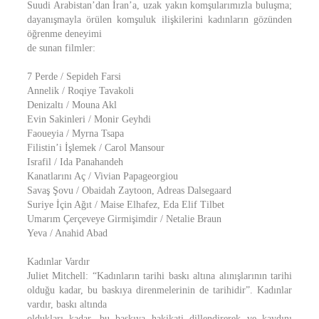
Suudi Arabistan’dan İran’a, uzak yakın komşularımızla buluşma;
dayanışmayla örülen komşuluk ilişkilerini kadınların gözünden
öğrenme deneyimi
de sunan filmler:
7 Perde / Sepideh Farsi
Annelik / Roqiye Tavakoli
Denizaltı / Mouna Akl
Evin Sakinleri / Monir Geyhdi
Faoueyia / Myrna Tsapa
Filistin’i İşlemek / Carol Mansour
Israfil / Ida Panahandeh
Kanatlarını Aç / Vivian Papageorgiou
Savaş Şovu / Obaidah Zaytoon, Adreas Dalsegaard
Suriye İçin Ağıt / Maise Elhafez, Eda Elif Tilbet
Umarım Çerçeveye Girmişimdir / Netalie Braun
Yeva / Anahid Abad
Kadınlar Vardır
Juliet Mitchell: “Kadınların tarihi baskı altına alınışlarının tarihi
olduğu kadar, bu baskıya direnmelerinin de tarihidir”. Kadınlar
vardır, baskı altında
oldukları kadar, bu baskıya hakikati dillendirerek ve kaydını