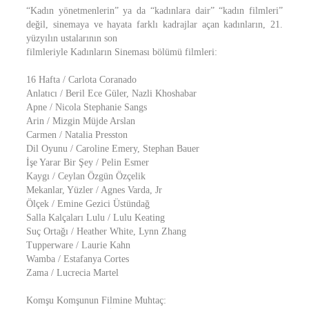
“Kadın yönetmenlerin” ya da “kadınlara dair” “kadın filmleri”
değil, sinemaya ve hayata farklı kadrajlar açan kadınların, 21.
yüzyılın ustalarının son
filmleriyle Kadınların Sineması bölümü filmleri:
16 Hafta / Carlota Coranado
Anlatıcı / Beril Ece Güler, Nazli Khoshabar
Apne / Nicola Stephanie Sangs
Arin / Mizgin Müjde Arslan
Carmen / Natalia Presston
Dil Oyunu / Caroline Emery, Stephan Bauer
İşe Yarar Bir Şey / Pelin Esmer
Kaygı / Ceylan Özgün Özçelik
Mekanlar, Yüzler / Agnes Varda, Jr
Ölçek / Emine Gezici Üstündağ
Salla Kalçaları Lulu / Lulu Keating
Suç Ortağı / Heather White, Lynn Zhang
Tupperware / Laurie Kahn
Wamba / Estafanya Cortes
Zama / Lucrecia Martel
Komşu Komşunun Filmine Muhtaç: