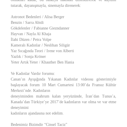
tutarak, dayanışmayla, sinemayla direnerek:
Astronot Bedenleri / Alisa Berger
Benzin / Sarra Abidi
Gökdelenler / Fabianne Giezndanner
Hayvan / Nayla Al Khaja
İlahi Düzen / Petra Volpe
Kameralı Kadınlar / Neslihan Siligür
Yaz Sıcağında Teori / Irene von Alberti
Yazlık / Sonja Kröner
Yeter Artık Yeter / Khauther Ben Hania
Ve Kadınlar Vardır forumu:
Canan’ın Ayışığında Yıkanan Kadınlar videosu gösterimiyle
başlayacak forum 10 Mart Cumartesi 13:00’da Fransız Kültür
Merkezi’nde. Kadınların
deneyiminden mahrum kalan yeryüzünde, İran’dan Tunus’a,
Kanada’dan Türkiye’ye 2017’de kadınların var olma ve var etme
deneyimini
kadınların ajandasına not edelim.
Bedenimiz Bizimdir “Cinsel Taciz”