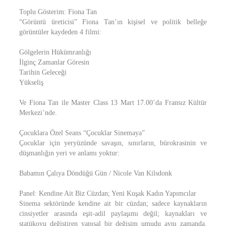
Toplu Gösterim: Fiona Tan
“Görüntü üreticisi” Fiona Tan’ın kişisel ve politik belleğe
görüntüler kaydeden 4 filmi:
Gölgelerin Hükümranlığı
İlginç Zamanlar Göresin
Tarihin Geleceği
Yükseliş
Ve Fiona Tan ile Master Class 13 Mart 17.00’da Fransız Kültür
Merkezi’nde.
Çocuklara Özel Seans “Çocuklar Sinemaya”
Çocuklar için yeryüzünde savaşın, sınırların, bürokrasinin ve
düşmanlığın yeri ve anlamı yoktur:
Babamın Çalıya Döndüğü Gün / Nicole Van Kilsdonk
Panel: Kendine Ait Biz Cüzdan; Yeni Kuşak Kadın Yapımcılar
Sinema sektöründe kendine ait bir cüzdan; sadece kaynakların
cinsiyetler arasında eşit-adil paylaşımı değil; kaynakları ve
statükoyu değiştiren yapısal bir değişim umudu aynı zamanda.