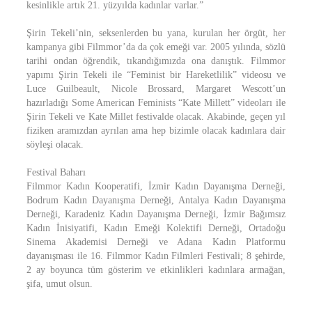
kesinlikle artık 21. yüzyılda kadınlar varlar.”
Şirin Tekeli’nin, seksenlerden bu yana, kurulan her örgüt, her
kampanya gibi Filmmor’da da çok emeği var. 2005 yılında, sözlü
tarihi ondan öğrendik, tıkandığımızda ona danıştık. Filmmor
yapımı Şirin Tekeli ile “Feminist bir Hareketlilik” videosu ve
Luce Guilbeault, Nicole Brossard, Margaret Wescott’un
hazırladığı Some American Feminists “Kate Millett” videoları ile
Şirin Tekeli ve Kate Millet festivalde olacak. Akabinde, geçen yıl
fiziken aramızdan ayrılan ama hep bizimle olacak kadınlara dair
söyleşi olacak.
Festival Baharı
Filmmor Kadın Kooperatifi, İzmir Kadın Dayanışma Derneği,
Bodrum Kadın Dayanışma Derneği, Antalya Kadın Dayanışma
Derneği, Karadeniz Kadın Dayanışma Derneği, İzmir Bağımsız
Kadın İnisiyatifi, Kadın Emeği Kolektifi Derneği, Ortadoğu
Sinema Akademisi Derneği ve Adana Kadın Platformu
dayanışması ile 16. Filmmor Kadın Filmleri Festivali; 8 şehirde,
2 ay boyunca tüm gösterim ve etkinlikleri kadınlara armağan,
şifa, umut olsun.