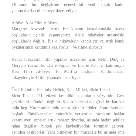
Filmmor bu değiştirme deneyimini yeni kuşak kadın
yapımcılardan dinlemeye davet ediyor.
Atölye: Kısa Film Atölyesi
Margaret Atwood: “Artık bir kitabın kenarlarındaki beyaz
boşlukların içinde yaşamıyoruz. Artık hikâyeler arasındaki
boşluklarda değiliz. Biz o hikâyelerin kendisiyiz ve artık kendi
öykülerimizi kendimiz yazıyoruz.” Ve filme alıyoruz.
Kendi hikayesini film yapmak isteyenler için Nefin Dinç ve
Meryem Yavuz ile; Claire Pijman ve Laurie Kahn’ın katılımıyla
Kısa Film Atölyesi 10 Mart’ta başlıyor. Katılımcıların
hikayeleriyle 4 film yapmayı hedefliyor.
Özel Etkinlik: Feminist Bellek; Kate Millett, Şirin Tekeli
Şirin Tekeli: “21. yüzyıl kesinlikle kadınların yüzyılıdır. Geri
çevrilmesi mümkün değildir. Kadın hareketi döngüsel bir hareket
oldu hep. Kazanımlar oldu sonra püskürtüldüler. Sonra yeniden
başladı. Büyükanneler mücadele veriyorlar birtakım haklar
kazanılıyor, anneler artık rahatız diyorlar, aslında hiçbir şekilde
rahat değiller, birçok şeyi kaybediyorlar, torunlar geliyor,
yeniden başlıyorlar. Yani bitmeyen bir mücadele bu aslında ama