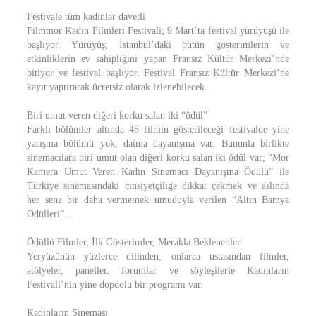
Festivale tüm kadınlar davetli
Filmmor Kadın Filmleri Festivali; 9 Mart’ta festival yürüyüşü ile
başlıyor. Yürüyüş, İstanbul’daki bütün gösterimlerin ve
etkinliklerin ev sahipliğini yapan Fransız Kültür Merkezi’nde
bitiyor ve festival başlıyor. Festival Fransız Kültür Merkezi’ne
kayıt yaptırarak ücretsiz olarak izlenebilecek.
Biri umut veren diğeri korku salan iki “ödül”
Farklı bölümler altında 48 filmin gösterileceği festivalde yine
yarışma bölümü yok, daima dayanışma var. Bununla birlikte
sinemacılara biri umut olan diğeri korku salan iki ödül var; “Mor
Kamera Umut Veren Kadın Sinemacı Dayanışma Ödülü” ile
Türkiye sinemasındaki cinsiyetçiliğe dikkat çekmek ve aslında
her sene bir daha vermemek umuduyla verilen “Altın Bamya
Ödülleri”…
Ödüllü Filmler, İlk Gösterimler, Merakla Beklenenler
Yeryüzünün yüzlerce dilinden, onlarca ustasından filmler,
atölyeler, paneller, forumlar ve söyleşilerle Kadınların
Festivali’nin yine dopdolu bir programı var.
Kadınların Sineması