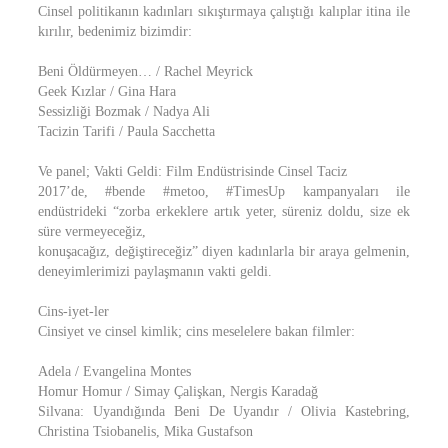
Cinsel politikanın kadınları sıkıştırmaya çalıştığı kalıplar itina ile
kırılır, bedenimiz bizimdir:
Beni Öldürmeyen… / Rachel Meyrick
Geek Kızlar / Gina Hara
Sessizliği Bozmak / Nadya Ali
Tacizin Tarifi / Paula Sacchetta
Ve panel; Vakti Geldi: Film Endüstrisinde Cinsel Taciz
2017’de, #bende #metoo, #TimesUp kampanyaları ile
endüstrideki “zorba erkeklere artık yeter, süreniz doldu, size ek
süre vermeyeceğiz,
konuşacağız, değiştireceğiz” diyen kadınlarla bir araya gelmenin,
deneyimlerimizi paylaşmanın vakti geldi.
Cins-iyet-ler
Cinsiyet ve cinsel kimlik; cins meselelere bakan filmler:
Adela / Evangelina Montes
Homur Homur / Simay Çalişkan, Nergis Karadağ
Silvana: Uyandığında Beni De Uyandır / Olivia Kastebring,
Christina Tsiobanelis, Mika Gustafson