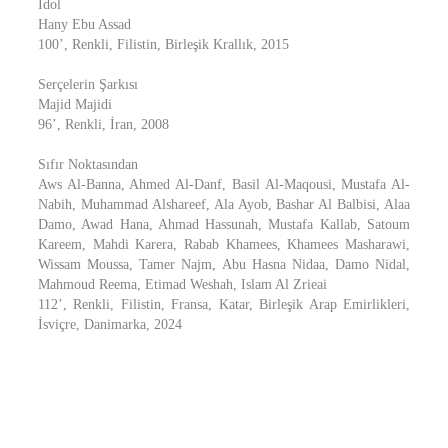
İdol
Hany Ebu Assad
100’, Renkli, Filistin, Birleşik Krallık, 2015
Serçelerin Şarkısı
Majid Majidi
96’, Renkli, İran, 2008
Sıfır Noktasından
Aws Al-Banna, Ahmed Al-Danf, Basil Al-Maqousi, Mustafa Al-
Nabih, Muhammad Alshareef, Ala Ayob, Bashar Al Balbisi, Alaa
Damo, Awad Hana, Ahmad Hassunah, Mustafa Kallab, Satoum
Kareem, Mahdi Karera, Rabab Khamees, Khamees Masharawi,
Wissam Moussa, Tamer Najm, Abu Hasna Nidaa, Damo Nidal,
Mahmoud Reema, Etimad Weshah, Islam Al Zrieai
112’, Renkli, Filistin, Fransa, Katar, Birleşik Arap Emirlikleri,
İsviçre, Danimarka, 2024