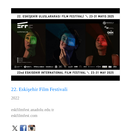
22. Eskişehir Film Festivali
2022
eskfilmfest.anadolu.edu.tr
eskfilmfest.com