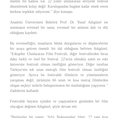
önemli bir katkısı var. 22 yıldır uluslararası seviyede festival
düzenlemek kolay değil. Kuruluşundan bugüne kadar emek veren
herkese teşekkür ediyorum." diye konuştu.
Anadolu Üniversitesi Rektörü Prof. Dr. Yusuf Adıgüzel ise
sinemanın evrensel bir sanat, evrensel bir anlatım dalı ve dili
olduğunu kaydetti.
Bu evrenselliğin, insanların bütün duygularını ve düşüncelerini
bir araya getiren önemli bir dal olduğunu belirten Adıgüzel,
"Eskişehir Uluslararası Film Festivali, diğer festivallerden biraz
daha farklı ve özel bir festival. 22'ncisi olmakla zaten en eski
üniversite festivali olması özelliğini gösteriyor. Diğer taraftan
Türkiye'nin tek uzun metrajlı film festivali olması özelliğini
gösteriyor. Ayrıca bu festivalde filmlerin ve yönetmenlerin
yarışması değil, jürimizin 66 uzun ve kısa metraj filmlerden
oluşan seçkiyi sizlerle buluşturmanın bir mutluluğunu yaşıyoruz."
ifadelerini kullandı.
Festivalde hayatın içinden ve yaşayanların gözünden bir film
olacağını değinen Adıgüzel, şöyle devam etti:
"Bunlardan bir tanesi, 'Sıfır Noktasından' filmi. 22 tane kısa