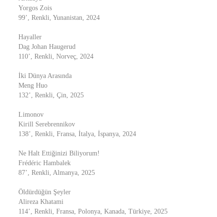
Yorgos Zois
99’, Renkli, Yunanistan, 2024
Hayaller
Dag Johan Haugerud
110’, Renkli, Norveç, 2024
İki Dünya Arasında
Meng Huo
132’, Renkli, Çin, 2025
Limonov
Kirill Serebrennikov
138’, Renkli, Fransa, İtalya, İspanya, 2024
Ne Halt Ettiğinizi Biliyorum!
Frédéric Hambalek
87’, Renkli, Almanya, 2025
Öldürdüğün Şeyler
Alireza Khatami
114’, Renkli, Fransa, Polonya, Kanada, Türkiye, 2025