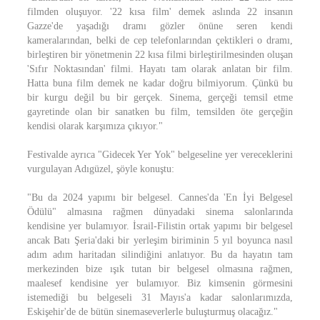
filmden oluşuyor. '22 kısa film' demek aslında 22 insanın
Gazze'de yaşadığı dramı gözler önüne seren kendi
kameralarından, belki de cep telefonlarından çektikleri o dramı,
birleştiren bir yönetmenin 22 kısa filmi birleştirilmesinden oluşan
'Sıfır Noktasından' filmi. Hayatı tam olarak anlatan bir film.
Hatta buna film demek ne kadar doğru bilmiyorum. Çünkü bu
bir kurgu değil bu bir gerçek. Sinema, gerçeği temsil etme
gayretinde olan bir sanatken bu film, temsilden öte gerçeğin
kendisi olarak karşımıza çıkıyor."
Festivalde ayrıca "Gidecek Yer Yok" belgeseline yer vereceklerini
vurgulayan Adıgüzel, şöyle konuştu:
"Bu da 2024 yapımı bir belgesel. Cannes'da 'En İyi Belgesel
Ödülü" almasına rağmen dünyadaki sinema salonlarında
kendisine yer bulamıyor. İsrail-Filistin ortak yapımı bir belgesel
ancak Batı Şeria'daki bir yerleşim biriminin 5 yıl boyunca nasıl
adım adım haritadan silindiğini anlatıyor. Bu da hayatın tam
merkezinden bize ışık tutan bir belgesel olmasına rağmen,
maalesef kendisine yer bulamıyor. Biz kimsenin görmesini
istemediği bu belgeseli 31 Mayıs'a kadar salonlarımızda,
Eskişehir'de de bütün sinemaseverlerle buluşturmuş olacağız."