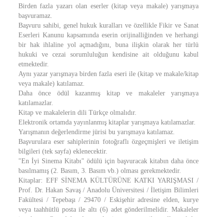
Birden fazla yazarı olan eserler (kitap veya makale) yarışmaya
başvuramaz.
Başvuru sahibi, genel hukuk kuralları ve özellikle Fikir ve Sanat
Eserleri Kanunu kapsamında eserin orijinalliğinden ve herhangi
bir hak ihlaline yol açmadığını, buna ilişkin olarak her türlü
hukuki ve cezai sorumluluğun kendisine ait olduğunu kabul
etmektedir.
Aynı yazar yarışmaya birden fazla eseri ile (kitap ve makale/kitap
veya makale) katılamaz.
Daha önce ödül kazanmış kitap ve makaleler yarışmaya
katılamazlar.
Kitap ve makalelerin dili Türkçe olmalıdır.
Elektronik ortamda yayınlanmış kitaplar yarışmaya katılamazlar.
Yarışmanın değerlendirme jürisi bu yarışmaya katılamaz.
Başvurulara eser sahiplerinin fotoğraflı özgeçmişleri ve iletişim
bilgileri (tek sayfa) eklenecektir.
"En İyi Sinema Kitabı" ödülü için başvuracak kitabın daha önce
basılmamış (2. Basım, 3. Basım vb.) olması gerekmektedir.
Kitaplar: EFF SİNEMA KÜLTÜRÜNE KATKI YARIŞMASI /
Prof. Dr. Hakan Savaş / Anadolu Üniversitesi / İletişim Bilimleri
Fakültesi / Tepebaşı / 29470 / Eskişehir adresine elden, kurye
veya taahhütlü posta ile altı (6) adet gönderilmelidir. Makaleler