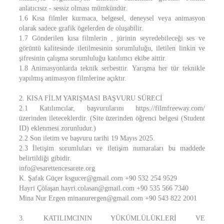
anlatıcısız - sessiz olması mümkündür.
1.6 Kısa filmler kurmaca, belgesel, deneysel veya animasyon
olarak sadece grafik ögelerden de oluşabilir.
1.7 Gönderilen kısa filmlerin , jürinin seyredebileceği ses ve
görüntü kalitesinde iletilmesinin sorumluluğu, iletilen linkin ve
şifresinin çalışma sorumluluğu katılımcı ekibe aittir.
1.8 Animasyonlarda teknik serbesttir. Yarışma her tür teknikle
yapılmış animasyon filmlerine açıktır.
2. KISA FİLM YARIŞMASI BAŞVURU SÜRECİ
2.1 Katılımcılar, başvurularını https://filmfreeway.com/
üzerinden ileteceklerdir. (Site üzerinden öğrenci belgesi (Student
ID) eklenmesi zorunludur.)
2.2 Son iletim ve başvuru tarihi 19 Mayıs 2025.
2.3 İletişim sorumluları ve iletişim numaraları bu maddede
belirtildiği gibidir.
info@esarettencesarete.org
K. Şafak Güçer ksgucer@gmail.com +90 532 254 9529
Hayri Çölaşan hayri.colasan@gmail.com +90 535 566 7340
Mina Nur Ergen minanurergen@gmail.com +90 543 822 2001
3. KATILIMCININ YÜKÜMLÜLÜKLERİ VE