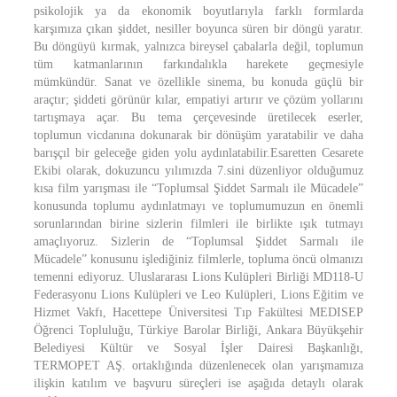
psikolojik ya da ekonomik boyutlarıyla farklı formlarda
karşımıza çıkan şiddet, nesiller boyunca süren bir döngü yaratır.
Bu döngüyü kırmak, yalnızca bireysel çabalarla değil, toplumun
tüm katmanlarının farkındalıkla harekete geçmesiyle
mümkündür. Sanat ve özellikle sinema, bu konuda güçlü bir
araçtır; şiddeti görünür kılar, empatiyi artırır ve çözüm yollarını
tartışmaya açar. Bu tema çerçevesinde üretilecek eserler,
toplumun vicdanına dokunarak bir dönüşüm yaratabilir ve daha
barışçıl bir geleceğe giden yolu aydınlatabilir.Esaretten Cesarete
Ekibi olarak, dokuzuncu yılımızda 7.sini düzenliyor olduğumuz
kısa film yarışması ile “Toplumsal Şiddet Sarmalı ile Mücadele”
konusunda toplumu aydınlatmayı ve toplumumuzun en önemli
sorunlarından birine sizlerin filmleri ile birlikte ışık tutmayı
amaçlıyoruz. Sizlerin de “Toplumsal Şiddet Sarmalı ile
Mücadele” konusunu işlediğiniz filmlerle, topluma öncü olmanızı
temenni ediyoruz. Uluslararası Lions Kulüpleri Birliği MD118-U
Federasyonu Lions Kulüpleri ve Leo Kulüpleri, Lions Eğitim ve
Hizmet Vakfı, Hacettepe Üniversitesi Tıp Fakültesi MEDISEP
Öğrenci Topluluğu, Türkiye Barolar Birliği, Ankara Büyükşehir
Belediyesi Kültür ve Sosyal İşler Dairesi Başkanlığı,
TERMOPET AŞ. ortaklığında düzenlenecek olan yarışmamıza
ilişkin katılım ve başvuru süreçleri ise aşağıda detaylı olarak