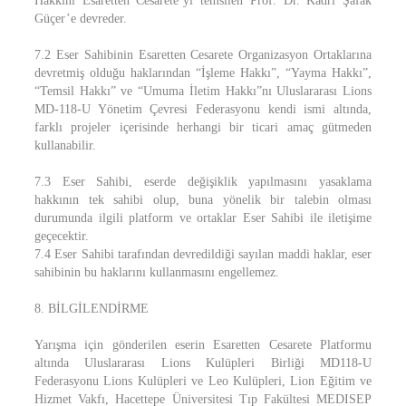
Hakkını Esaretten Cesarete’yi temsilen Prof. Dr. Kadri Şafak
Güçer’e devreder.
7.2 Eser Sahibinin Esaretten Cesarete Organizasyon Ortaklarına
devretmiş olduğu haklarından “İşleme Hakkı”, “Yayma Hakkı”,
“Temsil Hakkı” ve “Umuma İletim Hakkı”nı Uluslararası Lions
MD-118-U Yönetim Çevresi Federasyonu kendi ismi altında,
farklı projeler içerisinde herhangi bir ticari amaç gütmeden
kullanabilir.
7.3 Eser Sahibi, eserde değişiklik yapılmasını yasaklama
hakkının tek sahibi olup, buna yönelik bir talebin olması
durumunda ilgili platform ve ortaklar Eser Sahibi ile iletişime
geçecektir.
7.4 Eser Sahibi tarafından devredildiği sayılan maddi haklar, eser
sahibinin bu haklarını kullanmasını engellemez.
8. BİLGİLENDİRME
Yarışma için gönderilen eserin Esaretten Cesarete Platformu
altında Uluslararası Lions Kulüpleri Birliği MD118-U
Federasyonu Lions Kulüpleri ve Leo Kulüpleri, Lion Eğitim ve
Hizmet Vakfı, Hacettepe Üniversitesi Tıp Fakültesi MEDISEP