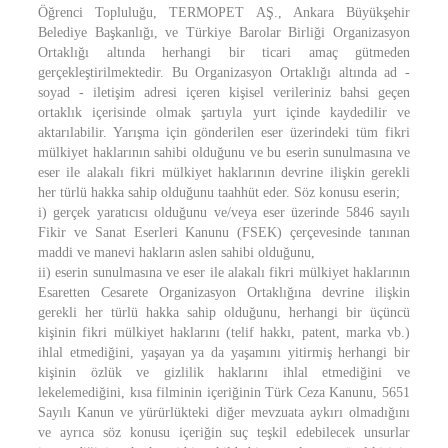
Öğrenci Topluluğu, TERMOPET AŞ., Ankara Büyükşehir
Belediye Başkanlığı, ve Türkiye Barolar Birliği Organizasyon
Ortaklığı altında herhangi bir ticari amaç gütmeden
gerçekleştirilmektedir. Bu Organizasyon Ortaklığı altında ad -
soyad - iletişim adresi içeren kişisel verileriniz bahsi geçen
ortaklık içerisinde olmak şartıyla yurt içinde kaydedilir ve
aktarılabilir. Yarışma için gönderilen eser üzerindeki tüm fikri
mülkiyet haklarının sahibi olduğunu ve bu eserin sunulmasına ve
eser ile alakalı fikri mülkiyet haklarının devrine ilişkin gerekli
her türlü hakka sahip olduğunu taahhüt eder. Söz konusu eserin;
i) gerçek yaratıcısı olduğunu ve/veya eser üzerinde 5846 sayılı
Fikir ve Sanat Eserleri Kanunu (FSEK) çerçevesinde tanınan
maddi ve manevi hakların aslen sahibi olduğunu,
ii) eserin sunulmasına ve eser ile alakalı fikri mülkiyet haklarının
Esaretten Cesarete Organizasyon Ortaklığına devrine ilişkin
gerekli her türlü hakka sahip olduğunu, herhangi bir üçüncü
kişinin fikri mülkiyet haklarını (telif hakkı, patent, marka vb.)
ihlal etmediğini, yaşayan ya da yaşamını yitirmiş herhangi bir
kişinin özlük ve gizlilik haklarını ihlal etmediğini ve
lekelemediğini, kısa filminin içeriğinin Türk Ceza Kanunu, 5651
Sayılı Kanun ve yürürlükteki diğer mevzuata aykırı olmadığını
ve ayrıca söz konusu içeriğin suç teşkil edebilecek unsurlar