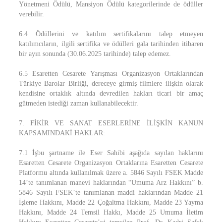
Yönetmeni Ödülü, Mansiyon Ödülü kategorilerinde de ödüller
verebilir.
6.4 Ödüllerini ve katılım sertifikalarını talep etmeyen
katılımcıların, ilgili sertifika ve ödülleri gala tarihinden itibaren
bir ayın sonunda (30.06.2025 tarihinde) talep edemez.
6.5 Esaretten Cesarete Yarışması Organizasyon Ortaklarından
Türkiye Barolar Birliği, dereceye girmiş filmlere ilişkin olarak
kendisine ortaklık altında devredilen hakları ticari bir amaç
gütmeden istediği zaman kullanabilecektir.
7. FİKİR VE SANAT ESERLERİNE İLİŞKİN KANUN
KAPSAMINDAKİ HAKLAR:
7.1 İşbu şartname ile Eser Sahibi aşağıda sayılan haklarını
Esaretten Cesarete Organizasyon Ortaklarına Esaretten Cesarete
Platformu altında kullanılmak üzere a. 5846 Sayılı FSEK Madde
14’te tanımlanan manevi haklarından “Umuma Arz Hakkını” b.
5846 Sayılı FSEK’te tanımlanan maddi haklarından Madde 21
İşleme Hakkını, Madde 22 Çoğaltma Hakkını, Madde 23 Yayma
Hakkını, Madde 24 Temsil Hakkı, Madde 25 Umuma İletim