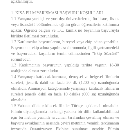
açıklanmıştır.
1. KISA FİLM YARIŞMASI BAŞVURU KOŞULLARI
1.1 Yarışma yurt içi ve yurt dışı üniversitelerde; ön lisans, lisans
veya lisansüstü bölümlerinde eğitim gören öğrencilerin katılımına
açıktır. Öğrenci belgesi ve T.C. kimlik no beyanının başvuruyla
birlikte iletilmesi zorunludur.
1.2 Katılımcılar başvurularını, bireysel veya ekip adına yapabilir.
Başvurunun ekip adına yapılması durumunda, ilgili şartnamedeki
ve başvurudaki koşulların temin edilmesinden “Ekip Sözcüsü”
sorumludur.
1.3 Katılımcının başvurunun yapıldığı tarihte yaşının 18-30
aralığında olması zorunludur.
1.4 Yarışmaya katılacak kurmaca, deneysel ve belgesel filmlerin
süreleri, jenerik dahil en fazla 20 dk (1200 sn) uzunluğunda
olmalıdır. Animasyon kategorisinde yarışmaya katılacak filmlerin
süreleri jenerik dahil en fazla 10 dakika (600 sn) uzunluğunda
olmalıdır.
1.5 Yabancı dilde çekilecek filmler Türkçe açıklamalı olmalıdır.
Filmin diyaloglarında herhangi yabancı bir dilin kullanılabilmesi
için bu metnin yeminli tercüman tarafından çevrilmiş olması ve
başvuru evraklarının arasında çeviri metninin yeminli tercümanın
imzasıyla Organizasyon Ekibine sunulması gerekir. Filmin