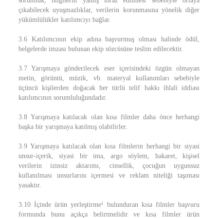
sorumluk, bilgilerin yanlış ibraz edilmesi sebebiyle ortaya
çıkabilecek uyuşmazlıklar, verilerin korunmasına yönelik diğer
yükümlülükler katılımcıyı bağlar.
3.6 Katılımcının ekip adına başvurmuş olması halinde ödül,
belgelerde imzası bulunan ekip sözcüsüne teslim edilecektir.
3.7 Yarışmaya gönderilecek eser içerisindeki özgün olmayan
metin, görüntü, müzik, vb. materyal kullanımları sebebiyle
üçüncü kişilerden doğacak her türlü telif hakkı ihlali iddiası
katılımcının sorumluluğundadır.
3.8 Yarışmaya katılacak olan kısa filmler daha önce herhangi
başka bir yarışmaya katılmış olabilirler.
3.9 Yarışmaya katılacak olan kısa filmlerin herhangi bir siyasi
unsur-içerik, siyasi bir ima, argo söylem, hakaret, kişisel
verilerin izinsiz aktarımı, cinsellik, çocuğun uygunsuz
kullanılması unsurlarını içermesi ve reklam niteliği taşıması
yasaktır.
3.10 İçinde ürün yerleştirme¹ bulunduran kısa filmler başvuru
formunda bunu açıkça belirtmelidir ve kısa filmler ürün