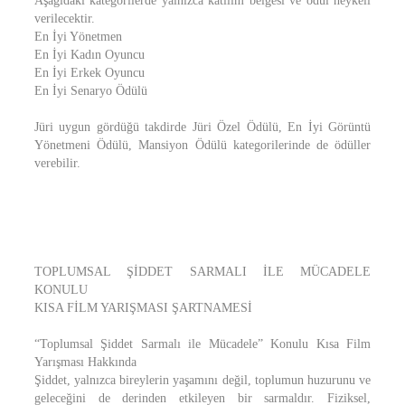
Aşağıdaki kategorilerde yalnızca katılım belgesi ve ödül heykeli
verilecektir.
En İyi Yönetmen
En İyi Kadın Oyuncu
En İyi Erkek Oyuncu
En İyi Senaryo Ödülü
Jüri uygun gördüğü takdirde Jüri Özel Ödülü, En İyi Görüntü
Yönetmeni Ödülü, Mansiyon Ödülü kategorilerinde de ödüller
verebilir.
TOPLUMSAL ŞİDDET SARMALI İLE MÜCADELE
KONULU
KISA FİLM YARIŞMASI ŞARTNAMESİ
“Toplumsal Şiddet Sarmalı ile Mücadele” Konulu Kısa Film
Yarışması Hakkında
Şiddet, yalnızca bireylerin yaşamını değil, toplumun huzurunu ve
geleceğini de derinden etkileyen bir sarmaldır. Fiziksel,