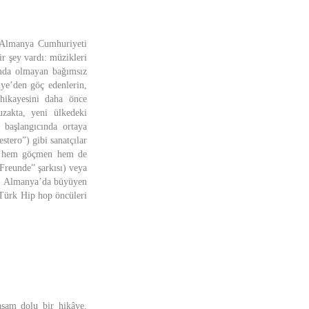
l Almanya Cumhuriyeti
ir şey vardı: müzikleri
rmda olmayan bağımsız
ye’den göç edenlerin,
hikayesini daha önce
uzakta, yeni ülkedeki
n başlangıcında ortaya
tero”) gibi sanatçılar
ece hem göçmen hem de
Freunde” şarkısı) veya
p, Almanya’da büyüyen
-Türk Hip hop öncüleri
şam dolu bir hikâye.