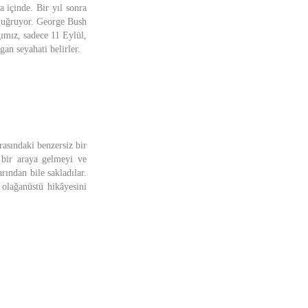
 içinde. Bir yıl sonra
a uğruyor. George Bush
ımız, sadece 11 Eylül,
an seyahati belirler.
asındaki benzersiz bir
 bir araya gelmeyi ve
arından bile sakladılar.
 olağanüstü hikâyesini