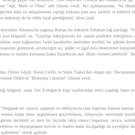
tan “Aşk, Mark ve Ölüm” adlı filmine verdi. Jüri açıklamasında, “bu ilham v
eğerinin daha iyi anlaşılmasına yaptığı katkının yanı sıra, tarihsel ve kültürel 
ı nedeniyle de bu ödüle layık gördüğünün” altını çizdi.
üzerinden Almanya'da yaşamış Roman bir boksörle Sulukule bağ kurduğu “9/8
lı kısa belgeseli ise, “Geçmişe baktığımızda her zaman şimdiden baktığımız
lıkları arası bağlantıları farklı karakterler üzerinden incelikli bir şekilde kurm
saretini göstererek ayrımcılığın acı, şiddet ve işgal dolu deneyimleri karşısında
atması ve hayatta kalmanın başka biçimlerine dair ilham vermesi sebebiyle” Jü
n, Özlem Güçlü, Karen Cirillo ve Selda Taşkın'dan oluşan jüri, Documentari
Yetenek Ödülü'nü “Bitmemiş Cümleler” filmine verdi.
iği belgesel, yazar Aslı Erdoğan'ın köşe yazılarından ötürü yaşadığı hapis v
, “Sürgünde bir yazarın yaşamını ve edebiyatıyla olan ilişkisini katman katman
 sonuna kadar bunu uygulamaya geçirebilmesi; dolayısıyla stereotipik temsil
lişkisini derinlikli ve duru bir biçimde takip etmeyi başarması; ayrıca, politi
delelerin ve dayanışmanın kuvvet ve kudret kadar kırılganlığı da içerdiğine da
a açabilmesi” olarak açıkladı.