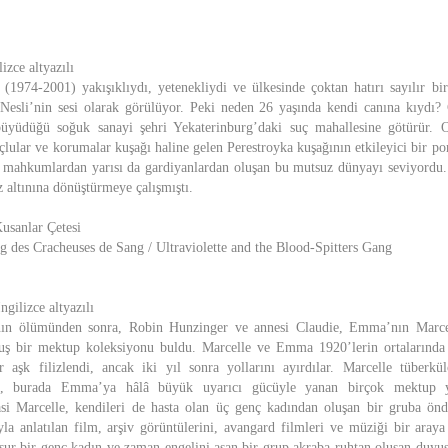
izce altyazılı
(1974-2001) yakışıklıydı, yetenekliydi ve ülkesinde çoktan hatırı sayılır bi
Nesli’nin sesi olarak görülüyor. Peki neden 26 yaşında kendi canına kıydı? 
üyüdüğü soğuk sanayi şehri Yekaterinburg’daki suç mahallesine götürür. 
lular ve korumalar kuşağı haline gelen Perestroyka kuşağının etkileyici bir po
 mahkumlardan yarısı da gardiyanlardan oluşan bu mutsuz dünyayı seviyordu.
uz altınına dönüştürmeye çalışmıştı.
Kusanlar Çetesi
ng des Cracheuses de Sang / Ultraviolette and the Blood-Spitters Gang
ngilizce altyazılı
n ölümünden sonra, Robin Hunzinger ve annesi Claudie, Emma’nın Marcel
ş bir mektup koleksiyonu buldu. Marcelle ve Emma 1920’lerin ortalarında ta
r aşk filizlendi, ancak iki yıl sonra yollarını ayırdılar. Marcelle tüberkü
ldı, burada Emma’ya hâlâ büyük uyarıcı gücüyle yanan birçok mektup y
 asi Marcelle, kendileri de hasta olan üç genç kadından oluşan bir gruba önde
la anlatılan film, arşiv görüntülerini, avangard filmleri ve müziği bir araya
sur bir genç kadın ve zaman engelini aşan bir grup akraba ruhtan oluşan duyusal