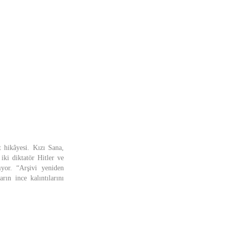
t hikâyesi. Kızı Sana,
iki diktatör Hitler ve
ıyor. “Arşivi yeniden
ın ince kalıntılarını