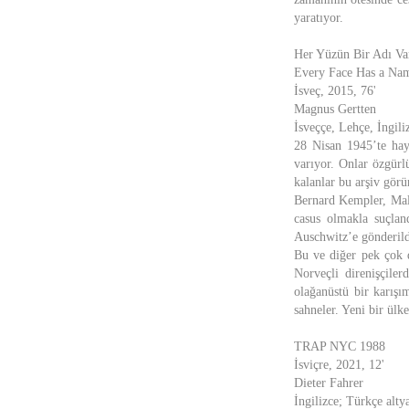
yaratıyor.
Her Yüzün Bir Adı Va
Every Face Has a Na
İsveç, 2015, 76'
Magnus Gertten
İsveççe, Lehçe, İngili
28 Nisan 1945’te hay
varıyor. Onlar özgürlü
kalanlar bu arşiv görü
Bernard Kempler, Malm
casus olmakla suçlan
Auschwitz’e gönderild
Bu ve diğer pek çok d
Norveçli direnişçile
olağanüstü bir karışı
sahneler. Yeni bir ülk
TRAP NYC 1988
İsviçre, 2021, 12'
Dieter Fahrer
İngilizce; Türkçe altya