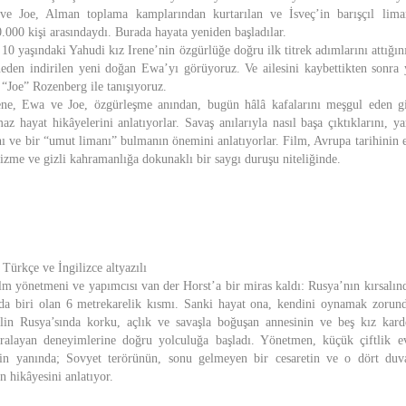
ve Joe, Alman toplama kamplarından kurtarılan ve İsveç’in barışçıl lim
.000 kişi arasındaydı. Burada hayata yeniden başladılar.
e 10 yaşındaki Yahudi kız Irene’nin özgürlüğe doğru ilk titrek adımlarını attığı
neden indirilen yeni doğan Ewa’yı görüyoruz. Ve ailesini kaybettikten sonra 
“Joe” Rozenberg ile tanışıyoruz.
ne, Ewa ve Joe, özgürleşme anından, bugün hâlâ kafalarını meşgul eden g
az hayat hikâyelerini anlatıyorlar. Savaş anılarıyla nasıl başa çıktıklarını, y
ı ve bir “umut limanı” bulmanın önemini anlatıyorlar. Film, Avrupa tarihinin
me ve gizli kahramanlığa dokunaklı bir saygı duruşu niteliğinde.
Türkçe ve İngilizce altyazılı
ilm yönetmeni ve yapımcısı van der Horst’a bir miras kaldı: Rusya’nın kırsalı
da biri olan 6 metrekarelik kısmı. Sanki hayat ona, kendini oynamak zorund
alin Rusya’sında korku, açlık ve savaşla boğuşan annesinin ve beş kız karde
aralayan deneyimlerine doğru yolculuğa başladı. Yönetmen, küçük çiftlik e
inin yanında; Sovyet terörünün, sonu gelmeyen bir cesaretin ve o dört duv
 hikâyesini anlatıyor.