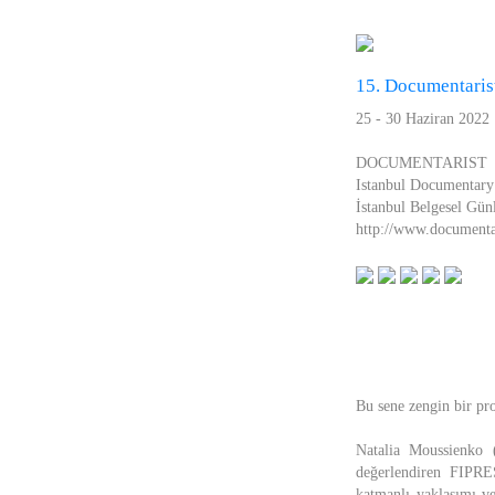
15. Documentarist
25 - 30 Haziran 2022
DOCUMENTARIST
Istanbul Documentary
İstanbul Belgesel Günl
http://www.documenta
Bu sene zengin bir pro
Natalia Moussienko 
değerlendiren FIPRES
katmanlı yaklaşımı ve