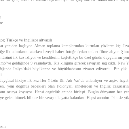
r
me
zce; Türkçe ve İngilizce altyazılı
at yeniden başlıyor. Alman toplama kamplarından kurtulan yüzlerce kişi İs
ğe ilk adımlarını atarken İsveçli haber fotoğrafçıları onları filme alıyor. Şim
ntüsünü ilk kez izliyor ve kendilerini keşfettikçe bu özel günün duygularını yen
ö’ye geldiğinde 9 yaşındaydı. Kız kılığına girerek savaştan sağ çıktı. New Y
dığında İtalya’daki büyükanne ve büyükbabasını ziyaret ediyordu. Bir yü
i.
uygusal hikâye ilk kez Her Yüzün Bir Adı Var‘da anlatılıyor ve arşiv; hayat
rden, yeni doğmuş bebekleri olan Polonyalı annelerden ve İngiliz casusların
mını ortaya koyuyor. Hepsi özgürlük anında birleşti. Bugün dünyanın her ye
eye gelen bitmek bilmez bir savaşın hayatta kalanları. Hepsi anonim. İsimsiz yüz
zılı