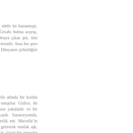
r edebi ün kazanmıştı.
Cevabı bulma arayışı,
Ortaya çıkan şey, tüm
rtresidir. Ama her şeye
 Dünyanın çirkinliğini
le adında bir kızdan
nıştılar. Gizlice, iki
loza yakalandı ve bir
azdı. Sanatoryumda,
rlik etti. Marcelle’in
 getirerek mutlak aşk,
, şiirsel bir atmosfer