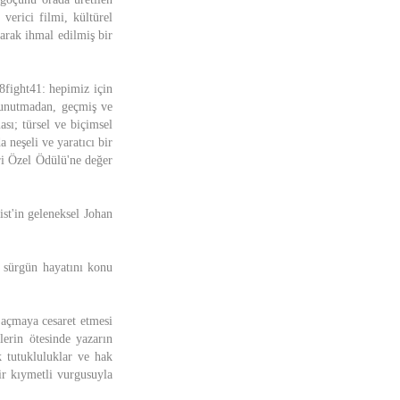
erici filmi, kültürel
olarak ihmal edilmiş bir
fight41: hepimiz için
ı unutmadan, geçmiş ve
ası; türsel ve biçimsel
 neşeli ve yaratıcı bir
ri Özel Ödülü'ne değer
st'in geleneksel Johan
e sürgün hayatını konu
 açmaya cesaret etmesi
lerin ötesinde yazarın
k tutukluluklar ve hak
ir kıymetli vurgusuyla