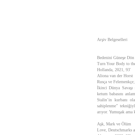
Arşiv Belgeselleri
Bedenini Güneşe Dön
Turn Your Body to th
Hollanda, 2021, 93'
Aliona van der Horst
Rusça ve Felemenkçe; 
İkinci Dünya Savaşı s
ketum babasını anlama
Stalin’in kurbanı ol
sahiplenme” tekniğiy
arıyor. Yumuşak ama ka
Aşk, Mark ve Ölüm
Love, Deutschmarks 