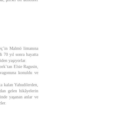
veç’in Malmö limanına
di 70 yıl sonra hayatta
iden yaşıyorlar.
ork’tan Elsie Ragusin,
k vagonuna konuldu ve
ta kalan Yahudilerden,
dan gelen hikâyelerin
rinde yaşanan anlar ve
ler.