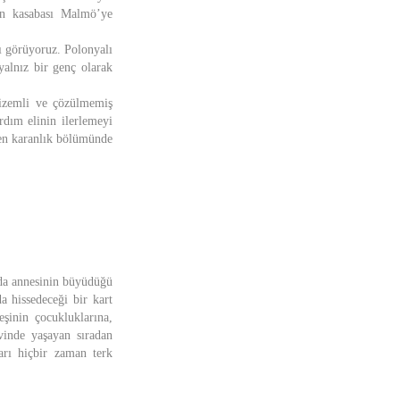
an kasabası Malmö’ye
nı görüyoruz. Polonyalı
yalnız bir genç olarak
izemli ve çözülmemiş
ardım elinin ilerlemeyi
 en karanlık bölümünde
nda annesinin büyüdüğü
a hissedeceği bir kart
şinin çocukluklarına,
vinde yaşayan sıradan
arı hiçbir zaman terk