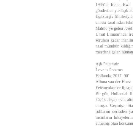
1945’te Irene, Ewa 
gönderilen yaklaşık 30
Eşsiz arşiv filmleriyl
annesi tarafından tek
Malmö’ye gelen Josef 
Umut Limanı’nda Ire
sorulara kadar inanılm
nasıl mümkün kıldığın
meydana gelen hümaniz
Aşk Patatestir
Love is Potatoes
Hollanda, 2017, 90'
Aliona van der Horst
Felemenkçe ve Rusça; 
Bir gün, Hollandalı f
küçük ahşap evin altı
atmıştı. Geçmişe; St
ruhlarını derinden y
insanların hikâyeler
etmemiş olan korkunun