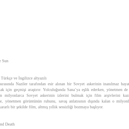
e Sun
Türkçe ve İngilizce altyazılı
ırasında Naziler tarafından esir alınan bir Sovyet askerinin inanılmaz haya
k için geçmişi araştırır. Yolculuğunda Sana’ya eşlik ederken, yönetmen de 
an milyonlarca Sovyet askerinin izlerini bulmak için film arşivlerini kaz
le, yönetmen görüntünün ruhunu, savaş anlatısının dışında kalan o milyonlar
rarlı bir şekilde film, altmış yıllık sessizliği bozmaya başlıyor.
and Death