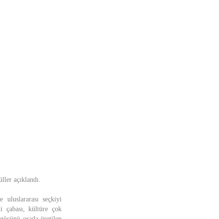
ller açıklandı.
uluslararası seçkiyi
i çabası, kültüre çok
 göçünü orada üretilen