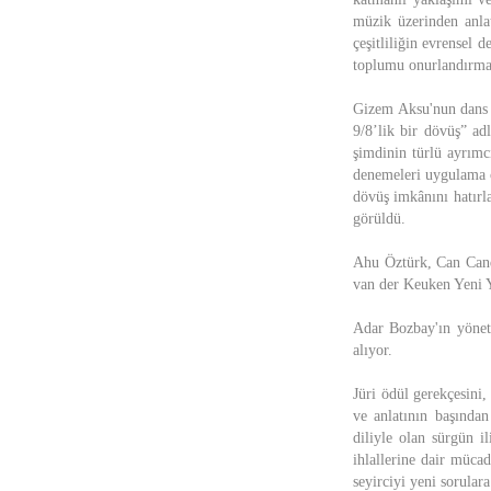
müzik üzerinden anla
çeşitliliğin evrensel d
toplumu onurlandırmas
Gizem Aksu'nun dans 
9/8’lik bir dövüş” ad
şimdinin türlü ayrımcı
denemeleri uygulama ce
dövüş imkânını hatırl
görüldü.
Ahu Öztürk, Can Canda
van der Keuken Yeni 
Adar Bozbay'ın yönett
alıyor.
Jüri ödül gerekçesini
ve anlatının başından
diliyle olan sürgün i
ihlallerine dair müca
seyirciyi yeni sorular