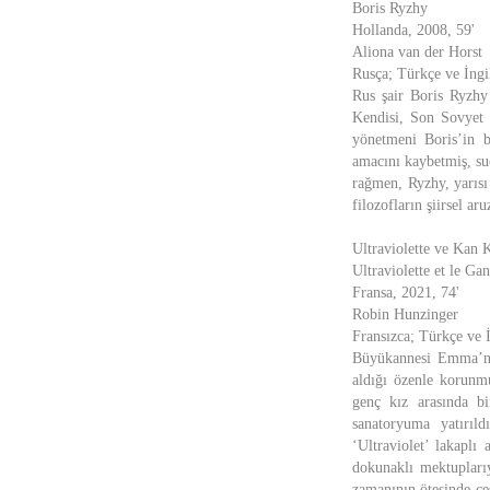
Boris Ryzhy
Hollanda, 2008, 59'
Aliona van der Horst
Rusça; Türkçe ve İngil
Rus şair Boris Ryzhy 
Kendisi, Son Sovyet 
yönetmeni Boris’in b
amacını kaybetmiş, suç
rağmen, Ryzhy, yarısı
filozofların şiirsel ar
Ultraviolette ve Kan 
Ultraviolette et le Ga
Fransa, 2021, 74'
Robin Hunzinger
Fransızca; Türkçe ve İ
Büyükannesi Emma’nı
aldığı özenle korunmu
genç kız arasında bi
sanatoryuma yatırı
‘Ultraviolet’ lakaplı
dokunaklı mektuplarıy
zamanının ötesinde ce