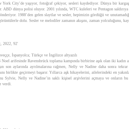
York City’de yaşıyor, fotoğraf çekiyor, sesleri kaydediyor. Dünya bir kargaşa
or. ABD dünya polisi oluyor. 2001 yılında, WTC kuleleri ve Pentagon saldırıy
önderiyor. 1988’den gelen slaytlar ve sesler, hepimizin gördüğü ve unutamadığ
görüntülerle dolu. Sesler ve melodiler zamanın akışını, zaman yolculuğunu, kayg
, 2022, 92'
sveççe, İspanyolca; Türkçe ve İngilizce altyazılı
 Noel arifesinde Ravensbrück toplama kampında birbirine aşık olan iki kadın ar
aşın son aylarında ayrılmalarına rağmen, Nelly ve Nadine daha sonra tekrar
ını birlikte geçirmeyi başarır. Yıllarca aşk hikayelerini, ailelerindeki en yakınl
u Sylvie, Nelly ve Nadine’in saklı kişisel arşivlerini açmaya ve onların bu
r verdi.