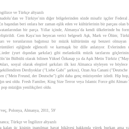
gilizce ve Türkçe altyazılı
Anadolu’dan ve Türkiye’nin diğer bölgelerinden sözde misafir işçiler Federa
 En başından beri onlara her zaman eşlik eden ve kültürlerinin bir parçası olan b
 vatanlarından bir parça. Yıllar içinde, Almanya’da kendi ülkelerinde bu fo
eliştirildi. Cem Kaya’nın heyecan verici belgeseli Aşk, Mark ve Ölüm; Türki
arı ve torunlarının bağımsız bir müzik kültürünün eşi benzeri olmayan 
üntüleri eşliğinde eğlenceli ve karmaşık bir dille anlatıyor. Evlerinden 
Lieder (yurt dışından şarkılar) gibi melankolik müzik tarzlarını göçlerini
Köln’ün Bülbülü olarak bilinen Yüksel Özkasap ya da Aşık Metin Türköz (“Mayes
Onları, sosyal olarak eleştirel şarkıları ilk kez Almanca söyleyen ve böyl
ekillendiren Derdiyoklar (“Liebe Gabi” şarkısı), Ozan Ata Canani (“Deutsche 
n (“Mein Freund, der Deutsche”) gibi daha genç müzisyenler izledi. Hip ho
ğın sesi oldu. Fresh Familee, King Size Terror veya Islamic Force gibi Alman
pop müziğin yenilikçileri oldu.
rveç, Polonya, Almanya, 2011, 59'
manca; Türkçe ve İngilizce altyazılı
a kalan üç kişinin inanılmaz hayat hikâyesi hakkında yürek burkan ama ya