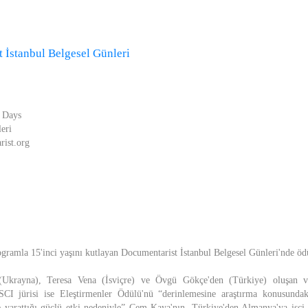
 İstanbul Belgesel Günleri
 Days
eri
rist.org
gramla 15'inci yaşını kutlayan Documentarist İstanbul Belgesel Günleri'nde ödü
(Ukrayna), Teresa Vena (İsviçre) ve Övgü Gökçe'den (Türkiye) oluşan ve 
CI jürisi ise Eleştirmenler Ödülü'nü “derinlemesine araştırma konusundak
 yarattığı güçlü etki nedeniyle” Cem Kaya'nın, Türkiye'den Almanya'ya işçi