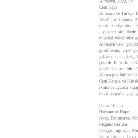
Almanya, 2022, 98'
Cem Kaya
Almanca ve Türkçe; İn
1960’ların başında, 
tarafından işe alındı.
- yabancı bir ülkede
müzikal yönelimler g
Almanya’daki çocukl
görülmemiş arşiv gör
yabancılar, Gurbetçi-
çıkardı. Bu şarkılar 
tarafından sunuldu. 
Alman pop kültürünü ş
Cem Karaca ve Kanake
ikinci ve üçüncü kuşa
de Almanya’da çağdaş 
Umut Limanı
Harbour of Hope
İsveç, Danimarka, No
Magnus Gertten
İsveççe, İngilizce, Al
Umut Limanı, hayatt