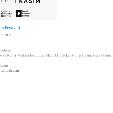
lm Festivali
sım 2024
lediyesi
e ve Kültür Merkezi İncilipınar Mah. 3385 Sokak No: 2/A Pamukkale / Denizl
li.com
mfestivali.com