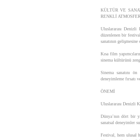
KÜLTÜR VE SANAT
RENKLİ ATMOSFER
Uluslararası Denizli
düzenlenen bir festiva
sanatının gelişmesine 
Kısa film yapımcıların
sinema kültürünü zengi
Sinema sanatını ön p
deneyimleme fırsatı ve
ÖNEMİ
Uluslararası Denizli Kı
Dünya’nın dört bir ya
sanatsal deneyimler su
Festival, hem ulusal h