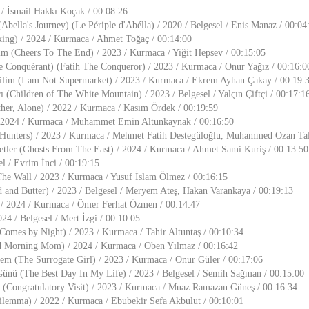
/ İsmail Hakkı Koçak / 00:08:26
Abella's Journey) (Le Périple d'Abélla) / 2020 / Belgesel / Enis Manaz / 00:04
ng) / 2024 / Kurmaca / Ahmet Toğaç / 00:14:00
m (Cheers To The End) / 2023 / Kurmaca / Yiğit Hepsev / 00:15:05
le Conquérant) (Fatih The Conqueror) / 2023 / Kurmaca / Onur Yağız / 00:16:0
lim (I am Not Supermarket) / 2023 / Kurmaca / Ekrem Ayhan Çakay / 00:19:
 (Children of The White Mountain) / 2023 / Belgesel / Yalçın Çiftçi / 00:17:1
ether, Alone) / 2022 / Kurmaca / Kasım Ördek / 00:19:59
 / 2024 / Kurmaca / Muhammet Emin Altunkaynak / 00:16:50
e Hunters) / 2023 / Kurmaca / Mehmet Fatih Destegüloğlu, Muhammed Ozan Tal
tler (Ghosts From The East) / 2024 / Kurmaca / Ahmet Sami Kuriş / 00:13:50
el / Evrim İnci / 00:19:15
he Wall / 2023 / Kurmaca / Yusuf İslam Ölmez / 00:16:15
and Butter) / 2023 / Belgesel / Meryem Ateş, Hakan Varankaya / 00:19:13
 / 2024 / Kurmaca / Ömer Ferhat Özmen / 00:14:47
024 / Belgesel / Mert İzgi / 00:10:05
omes by Night) / 2023 / Kurmaca / Tahir Altuntaş / 00:10:34
 Morning Mom) / 2024 / Kurmaca / Oben Yılmaz / 00:16:42
m (The Surrogate Girl) / 2023 / Kurmaca / Onur Güler / 00:17:06
ünü (The Best Day In My Life) / 2023 / Belgesel / Semih Sağman / 00:15:00
i (Congratulatory Visit) / 2023 / Kurmaca / Muaz Ramazan Güneş / 00:16:34
ilemma) / 2022 / Kurmaca / Ebubekir Sefa Akbulut / 00:10:01