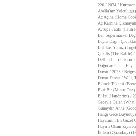
220 / 2024 / Kurmaca 
Abélla'nın Yolculuğu (
Aç Açına (Home Cooki
Aç Karnına Çıkmayalı
Avrupa Fatihi (Fatih 
Ben Süpermarket Deği
Beyaz Dağın Çocukları
Birlikte, Yalnız (Tog
Çekiliş (The Raffle)
Defineciler (Treasur
Doğudan Gelen Hayale
Duvar / 2023 / Belges
Duvar Duvar / Wall, T
Ekmek Teknesi (Bread 
Eksi Bir (Mınus One)
El İzi (Handprint) / 2
Geceyle Gelen (What C
Günaydın Anne (Good
Hangi Gece Büyüdüyse
Hayatımın En Güzel G
Hayırlı Olsun Ziyaret
İkilem (Quandary) (D