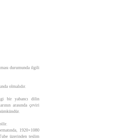
ılması durumunda ilgili
unda olmalıdır.
ngi bir yabancı dilin
rının arasında çeviri
 mümkündür.
ilir.
formatında, 1920×1080
Tube üzerinden teslim