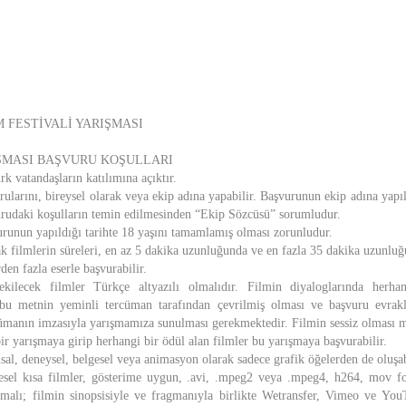
M FESTİVALİ YARIŞMASI
RIŞMASI BAŞVURU KOŞULLARI
k vatandaşların katılımına açıktır.
rularını, bireysel olarak veya ekip adına yapabilir. Başvurunun ekip adına yap
rudaki koşulların temin edilmesinden “Ekip Sözcüsü” sorumludur.
urunun yapıldığı tarihte 18 yaşını tamamlamış olması zorunludur.
k filmlerin süreleri, en az 5 dakika uzunluğunda ve en fazla 35 dakika uzunluğ
en fazla eserle başvurabilir.
kilecek filmler Türkçe altyazılı olmalıdır. Filmin diyaloglarında herha
n bu metnin yeminli tercüman tarafından çevrilmiş olması ve başvuru evrakla
cümanın imzasıyla yarışmamıza sunulması gerekmektedir. Filmin sessiz olması
r yarışmaya girip herhangi bir ödül alan filmler bu yarışmaya başvurabilir.
sal, deneysel, belgesel veya animasyon olarak sadece grafik öğelerden de oluşab
esel kısa filmler, gösterime uygun, .avi, .mpeg2 veya .mpeg4, h264, mov 
malı; filmin sinopsisiyle ve fragmanıyla birlikte Wetransfer, Vimeo ve You