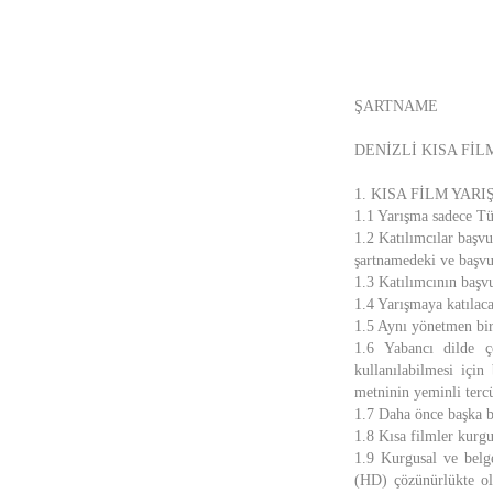
ŞARTNAME
DENİZLİ KISA FİL
1. KISA FİLM YA
1.1 Yarışma sadece Tür
1.2 Katılımcılar başvu
şartnamedeki ve başvu
1.3 Katılımcının başv
1.4 Yarışmaya katılaca
1.5 Aynı yönetmen bird
1.6 Yabancı dilde çe
kullanılabilmesi içi
metninin yeminli ter
1.7 Daha önce başka bi
1.8 Kısa filmler kurgu
1.9 Kurgusal ve belg
(HD) çözünürlükte ol