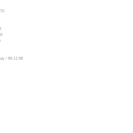
:55
0
30
6
ay / 00:12:08