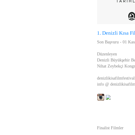
1. Denizli Kısa Fi
Son Başvuru - 01 Ka
Düzenleyen
Denizli Büyükşehir Be
Nihat Zeybekçi Kongr
denizlikisafilmfestiva
info @ denizlikisafil
Finalist Filmler