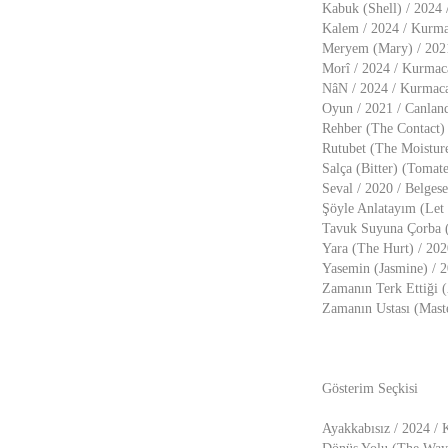
Kabuk (Shell) / 2024 
Kalem / 2024 / Kurma
Meryem (Mary) / 2021
Morî / 2024 / Kurmaca
NâN / 2024 / Kurmaca
Oyun / 2021 / Canlan
Rehber (The Contact) 
Rutubet (The Moisture
Salça (Bitter) (Toma
Seval / 2020 / Belgese
Şöyle Anlatayım (Let
Tavuk Suyuna Çorba (
Yara (The Hurt) / 202
Yasemin (Jasmine) / 
Zamanın Terk Ettiği (
Zamanın Ustası (Maste
Gösterim Seçkisi
Ayakkabısız / 2024 / 