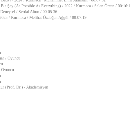
Back) / 2024 / Kurmaca / Muhammet Emir Akarslan / 00:07:32
 Bir Şey (As Possible As Everything) / 2022 / Kurmaca / Selen Örcan / 00:16:
 Deneysel / Serdal Altun / 00:05:36
 2023 / Kurmaca / Melihat Özdoğan Ağgül / 00:07:19
u
şar / Oyuncu
cu
/ Oyuncu
u
u
ur (Prof. Dr.) / Akademisyen