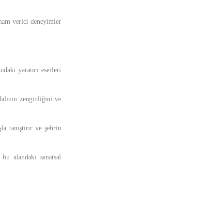
ilham verici deneyimler
ndaki yaratıcı eserleri
dalının zenginliğini ve
la tanıştırır ve şehrin
 bu alandaki sanatsal