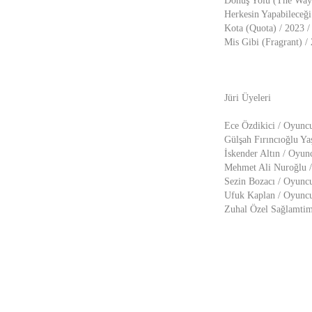
Dönüş Yolu (The Way 
Herkesin Yapabileceği
Kota (Quota) / 2023 /
Mis Gibi (Fragrant) /
Jüri Üyeleri
Ece Özdikici / Oyunc
Gülşah Fırıncıoğlu Ya
İskender Altın / Oyun
Mehmet Ali Nuroğlu 
Sezin Bozacı / Oyunc
Ufuk Kaplan / Oyunc
Zuhal Özel Sağlamtim