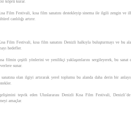
bir köprü kurar.
ısa Film Festivali, kısa film sanatını destekleyip sinema ile ilgili zengin ve 
türel canlılığı artırır.
ısa Film Festivali, kısa film sanatını Denizli halkıyla buluşturmayı ve bu ala
mayı hedefler.
ısa filmin çeşitli yönlerini ve yenilikçi yaklaşımlarını sergileyerek, bu sanat 
erlere sunar.
 sanatına olan ilgiyi artırarak yerel toplumu bu alanda daha derin bir anlayış
stekler.
gelişimini teşvik eden Uluslararası Denizli Kısa Film Festivali, Denizli’de
rmeyi amaçlar.