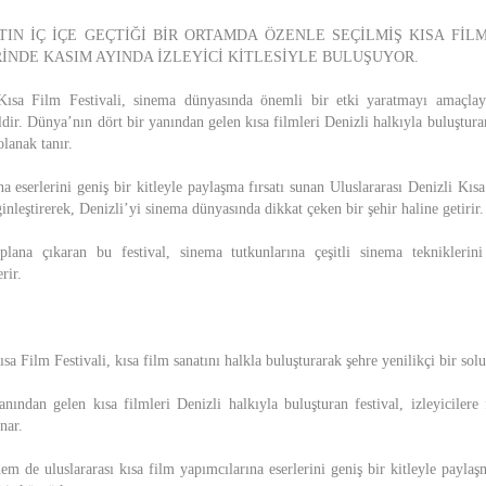
IN İÇ İÇE GEÇTİĞİ BİR ORTAMDA ÖZENLE SEÇİLMİŞ KISA FİLM
İNDE KASIM AYINDA İZLEYİCİ KİTLESİYLE BULUŞUYOR.
 Kısa Film Festivali, sinema dünyasında önemli bir etki yaratmayı amaçla
ldir. Dünya’nın dört bir yanından gelen kısa filmleri Denizli halkıyla buluşturan
olanak tanır.
a eserlerini geniş bir kitleyle paylaşma fırsatı sunan Uluslararası Denizli Kısa
nleştirerek, Denizli’yi sinema dünyasında dikkat çeken bir şehir haline getirir.
lana çıkaran bu festival, sinema tutkunlarına çeşitli sinema tekniklerini
rir.
sa Film Festivali, kısa film sanatını halkla buluşturarak şehre yenilikçi bir solu
nından gelen kısa filmleri Denizli halkıyla buluşturan festival, izleyicilere f
nar.
em de uluslararası kısa film yapımcılarına eserlerini geniş bir kitleyle paylaşm