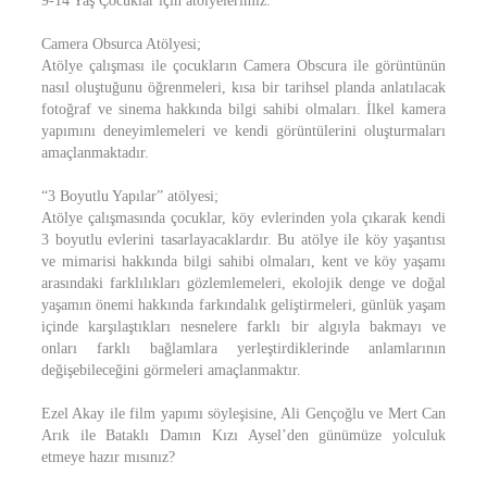
9-14 Yaş Çocuklar için atölyelerimiz.
Camera Obsurca Atölyesi;
Atölye çalışması ile çocukların Camera Obscura ile görüntünün
nasıl oluştuğunu öğrenmeleri, kısa bir tarihsel planda anlatılacak
fotoğraf ve sinema hakkında bilgi sahibi olmaları. İlkel kamera
yapımını deneyimlemeleri ve kendi görüntülerini oluşturmaları
amaçlanmaktadır.
“3 Boyutlu Yapılar” atölyesi;
Atölye çalışmasında çocuklar, köy evlerinden yola çıkarak kendi
3 boyutlu evlerini tasarlayacaklardır. Bu atölye ile köy yaşantısı
ve mimarisi hakkında bilgi sahibi olmaları, kent ve köy yaşamı
arasındaki farklılıkları gözlemlemeleri, ekolojik denge ve doğal
yaşamın önemi hakkında farkındalık geliştirmeleri, günlük yaşam
içinde karşılaştıkları nesnelere farklı bir algıyla bakmayı ve
onları farklı bağlamlara yerleştirdiklerinde anlamlarının
değişebileceğini görmeleri amaçlanmaktır.
Ezel Akay ile film yapımı söyleşisine, Ali Gençoğlu ve Mert Can
Arık ile Bataklı Damın Kızı Aysel’den günümüze yolculuk
etmeye hazır mısınız?