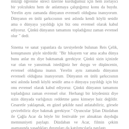
müziği öğrenme süreci üzerine kurduğumuz için hem zorlayıcı
bir yolculuktu hem de anlatmaya çalıştığımız konu da buydu.
Yerelin aynı zamanda dünyanın evrenseli olduğuna inanıyorum.
Dünyanın en ünlü şarkıcısının sesi aslında kendi köylü sesidir
ama o dünyaya yayıldığı için biz onu evrensel olarak kabul
ediyoruz. Çünkü dünyanın tamamını topladığınız zaman evrensel
olur ” dedi.
Sinema ve sanat yapanlara da tavsiyelerde bulunan Reis Çelik,
konuşmasını şöyle sürdürdü: “Bir hikayem var ama acaba dünya
bunu anlar mı diye bakmamak gerekiyor. Çünkü sizin içinizde
var olan ve yansıtmak istediğiniz her duygu ve düşüncenin,
evrensel olduğuna inanın. Yerelin aynı zamanda dünyanın
evrenseli olduğuna inanıyorum. Dünyanın en ünlü şarkıcısının
sesi aslında kendi köylü sesidir ama o dünyaya yayıldığı için biz
onu evrensel olarak kabul ediyoruz. Çünkü dünyanın tamamını
topladığınız zaman evrensel olur. Herhangi bir köydesiniz diye
sizin dünyada varlığınızı reddetme şansı kimseye haiz değildir.
Cesaretle yaklaşmak, en güzel şekilde nasıl anlatabiliriz, görsele
çevirebiliriz diye bakmak gerekiyor.” Oyuncular Şilan Düzdaban
ile Çağla Acar da böyle bir festivalde yer almaktan duyduğu
memnuniyeti paylaştı. Düzdaban ve Acar, filmin çekim
aşamasında yaşadıkları duyguları da katılımcılarla paylaştı.