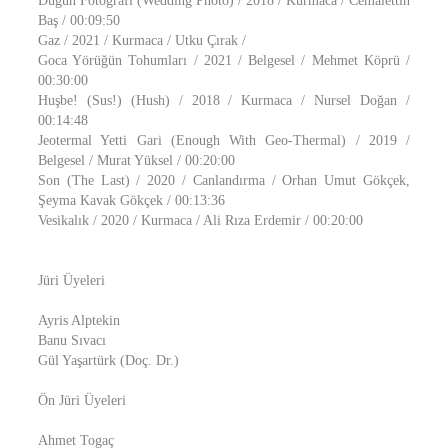
Düğün Fotoğrafı (Wedding Photo) / 2018 / Kurmaca / Cemalettin
Baş / 00:09:50
Gaz / 2021 / Kurmaca / Utku Çırak /
Goca Yörüğün Tohumları / 2021 / Belgesel / Mehmet Köprü /
00:30:00
Huşbe! (Sus!) (Hush) / 2018 / Kurmaca / Nursel Doğan /
00:14:48
Jeotermal Yetti Gari (Enough With Geo-Thermal) / 2019 /
Belgesel / Murat Yüksel / 00:20:00
Son (The Last) / 2020 / Canlandırma / Orhan Umut Gökçek,
Şeyma Kavak Gökçek / 00:13:36
Vesikalık / 2020 / Kurmaca / Ali Rıza Erdemir / 00:20:00
Jüri Üyeleri
Ayris Alptekin
Banu Sıvacı
Gül Yaşartürk (Doç. Dr.)
Ön Jüri Üyeleri
Ahmet Togaç