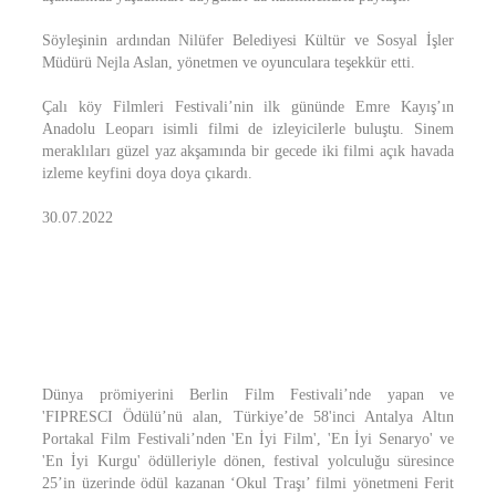
Söyleşinin ardından Nilüfer Belediyesi Kültür ve Sosyal İşler
Müdürü Nejla Aslan, yönetmen ve oyunculara teşekkür etti.
Çalı köy Filmleri Festivali’nin ilk gününde Emre Kayış’ın
Anadolu Leoparı isimli filmi de izleyicilerle buluştu. Sinem
meraklıları güzel yaz akşamında bir gecede iki filmi açık havada
izleme keyfini doya doya çıkardı.
30.07.2022
Dünya prömiyerini Berlin Film Festivali’nde yapan ve
'FIPRESCI Ödülü’nü alan, Türkiye’de 58'inci Antalya Altın
Portakal Film Festivali’nden 'En İyi Film', 'En İyi Senaryo' ve
'En İyi Kurgu' ödülleriyle dönen, festival yolculuğu süresince
25’in üzerinde ödül kazanan ‘Okul Traşı’ filmi yönetmeni Ferit