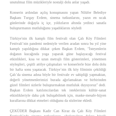
unutulmaz film müzikleriyle nostalji dolu anlar yaşadı.
Konserin ardından açılış konuşmasını yapan Nilüfer Belediye
Başkanı Turgay Erdem, sinema tutkunlarını, yazın en sıcak
günlerinde doğayla iç içe, yıldızların altında yedinci sanatla
buluşturmanın mutluluğunu yaşadıklarını söyledi
Türkiye'nin ilk kamplı film festivali olan Çalı Köy Filmleri
Festivali’nin pandemi nedeniyle verilen aradan sonra bu yıl yine
kamplı yapıldığına dikkat çeken Başkan Erdem, “İsteyenlerin
doğanın kucağında yoga yaparak güne başlayacağı festival
etkinlikleri, kısa ve uzun metrajlı film gösterimleri, yönetmen
söyleşileri, çeşitli atölye çalışmaları ve konserlerle bize dolu dolu
bir hafta sonu yaşatacak. Türkiye’nin ilk köy filminin çekildiği
Çalı’da sinema adına böyle bir festivale ev sahipliği yapmaktan,
değerli yönetmenlerimizi burada ağırlamaktan ve birbirinden
güzel filmleri sizlerle buluşturmaktan mutluluk duyuyoruz” dedi.
Başkan Erdem katılımcılardan tek isteklerinin kültür-sanat
etkinlikleriyle daha çok buluşabilmek için, maske-mesafe-hijyen
kurallarına dikkat etmeleri olduğunu da sözlerine ekledi.
ÇEKÜDER Başkanı Kadir Can Kiraz da Çalı Köy Filmleri