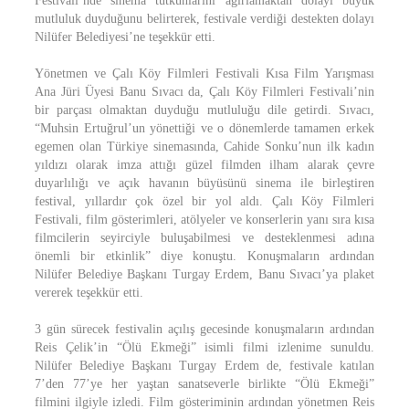
Festivali’nde sinema tutkunlarını ağırlamaktan dolayı büyük
mutluluk duyduğunu belirterek, festivale verdiği destekten dolayı
Nilüfer Belediyesi’ne teşekkür etti.
Yönetmen ve Çalı Köy Filmleri Festivali Kısa Film Yarışması
Ana Jüri Üyesi Banu Sıvacı da, Çalı Köy Filmleri Festivali’nin
bir parçası olmaktan duyduğu mutluluğu dile getirdi. Sıvacı,
“Muhsin Ertuğrul’un yönettiği ve o dönemlerde tamamen erkek
egemen olan Türkiye sinemasında, Cahide Sonku’nun ilk kadın
yıldızı olarak imza attığı güzel filmden ilham alarak çevre
duyarlılığı ve açık havanın büyüsünü sinema ile birleştiren
festival, yıllardır çok özel bir yol aldı. Çalı Köy Filmleri
Festivali, film gösterimleri, atölyeler ve konserlerin yanı sıra kısa
filmcilerin seyirciyle buluşabilmesi ve desteklenmesi adına
önemli bir etkinlik” diye konuştu. Konuşmaların ardından
Nilüfer Belediye Başkanı Turgay Erdem, Banu Sıvacı’ya plaket
vererek teşekkür etti.
3 gün sürecek festivalin açılış gecesinde konuşmaların ardından
Reis Çelik’in “Ölü Ekmeği” isimli filmi izlenime sunuldu.
Nilüfer Belediye Başkanı Turgay Erdem de, festivale katılan
7’den 77’ye her yaştan sanatseverle birlikte “Ölü Ekmeği”
filmini ilgiyle izledi. Film gösteriminin ardından yönetmen Reis