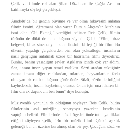
Çelik ve filmde rol alan Şilan Düzdaban ile Çağla Acar’ın
katılımıyla söyleşi gerçekleşti.
Anadolu’da bir gencin büyüme ve var olma hikayesini anlatan
filmin ismini, öğretmeni olan yazar Dursun Akçam’ın kitabının
ismi olan “Ölü Ekmeği” verdiğini belirten Reis Çelik, filmin
türünün de dökü drama olduğunu söyledi. Çelik, “Film, biraz
belgesel, biraz sinema yanı olan ikisinin birleştiği bir film. Bu
ülkenin yaşadığı gerçeklerden biri olan yoksulluğu, insanların
nasıl geliştiğini anlatmak üzere bir hatırlama filmi diyebiliriz.
Bunlar, benim yaşadığım şeyler. Aşıkların içinde çok yer aldım.
Söz, insanı insan yapan temel varlıktır. Sözü aradan çektiğiniz
zaman insanı diğer canlılardan, otlardan, hayvanlardan farkı
olmayan bir canlı olduğunu görürsünüz. Sözü, sözün derinliğini
kaybedersek, insanı kaybetmiş oluruz. Onun için ona ithafen bir
film olarak düşündüm ben bunu” diye konuştu.
Müzisyenlik yönünün de olduğunu söyleyen Reis Çelik, bütün
filmlerinin asıl müziğini, senaryoyu yazarken kendisinin
yaptığını belirtti. Filmlerinde müzik ögesini önde tutmaya dikkat
ettiğini söyleyen Çelik, “Bu bir müzik filmi. Çünkü aşıklık
geleneği bunun üzerine kurulmuş olan bir şey. Çocuğun, sözü ve