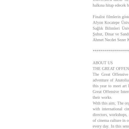
halkına hitap edecek b
Finalist filmlerin gö
Afyon Kocatepe Üniv
Sağlık Bilimleri Üniv
Şuhut, Dinar ve Sandı
Ahmet Necdet Sezer K
******************
ABOUT US
THE GREAT OFFEN
The Great Offensive 
adventure of Anatolia
this year to meet art
Great Offensive Inter
their works.
With this aim; The or
with international c
directors, workshops,
of cinema culture in o
every day. In this sen