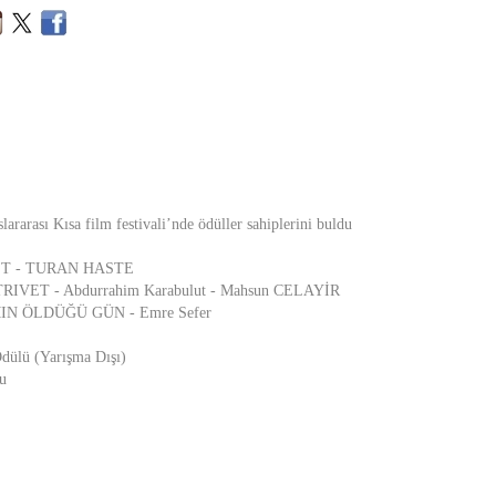
ararası Kısa film festivali’nde ödüller sahiplerini buldu
BET - TURAN HASTE
- TRIVET - Abdurrahim Karabulut - Mahsun CELAYİR
IN ÖLDÜĞÜ GÜN - Emre Sefer
dülü (Yarışma Dışı)
u