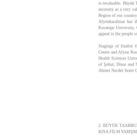
is invaluable. Büyük T
necessity as a very va
Region of our country.
Afyonkarahisar has th
Kocatepe University, 
appeal to the people o
Stagings of finalist
Center and Afyon Koc
Health Sciences Unive
of Şuhut, Dinar and 
Ahmet Necdet Sezer C
2. BÜYÜK TAARRUZ
KISA FİLM YARIŞ