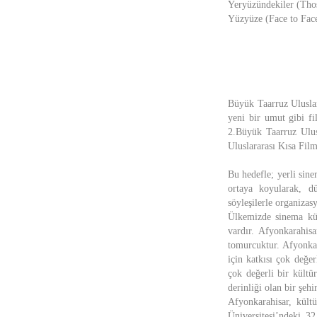
Yeryüzündekiler (Thos
Yüzyüze (Face to Face
Büyük Taarruz Uluslar
yeni bir umut gibi fi
2.Büyük Taarruz Ulusl
Uluslararası Kısa Film
Bu hedefle; yerli sine
ortaya koyularak, dü
söyleşilerle organizas
Ülkemizde sinema kül
vardır. Afyonkarahis
tomurcuktur. Afyonkar
için katkısı çok değe
çok değerli bir kültür
derinliği olan bir şehi
Afyonkarahisar, kült
Üniversitesi’ndeki 3