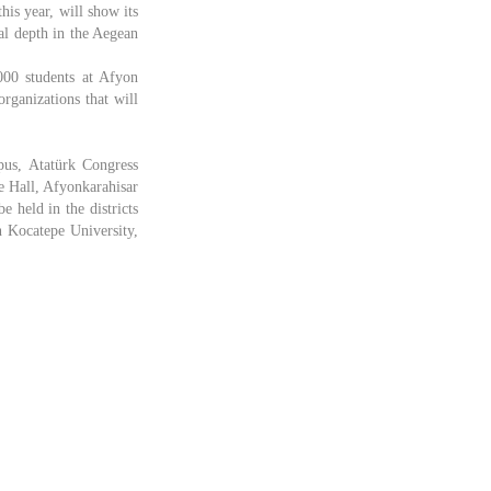
his year, will show its
cal depth in the Aegean
,000 students at Afyon
rganizations that will
pus, Atatürk Congress
 Hall, Afyonkarahisar
 held in the districts
 Kocatepe University,