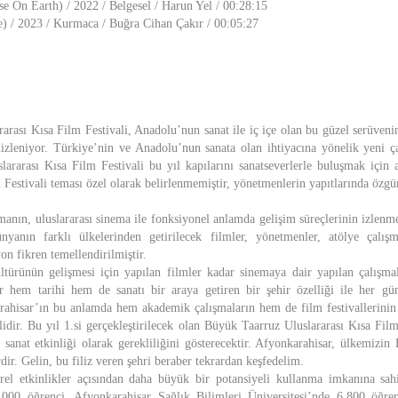
e On Earth) / 2022 / Belgesel / Harun Yel / 00:28:15
) / 2023 / Kurmaca / Buğra Cihan Çakır / 00:05:27
arası Kısa Film Festivali, Anadolu’nun sanat ile iç içe olan bu güzel serüven
lizleniyor. Türkiye’nin ve Anadolu’nun sanata olan ihtiyacına yönelik yeni ç
ararası Kısa Film Festivali bu yıl kapılarını sanatseverlerle buluşmak için
 Festivali teması özel olarak belirlenmemiştir, yönetmenlerin yapıtlarında özgür
manın, uluslararası sinema ile fonksiyonel anlamda gelişim süreçlerinin izlenme
nyanın farklı ülkelerinden getirilecek filmler, yönetmenler, atölye çalışm
yon fikren temellendirilmiştir.
türünün gelişmesi için yapılan filmler kadar sinemaya dair yapılan çalışm
ar hem tarihi hem de sanatı bir araya getiren bir şehir özelliği ile her gü
ahisar’ın bu anlamda hem akademik çalışmaların hem de film festivallerinin
rlidir. Bu yıl 1.si gerçekleştirilecek olan Büyük Taarruz Uluslararası Kısa Fil
 sanat etkinliği olarak gerekliliğini gösterecektir. Afyonkarahisar, ülkemizin
rdir. Gelin, bu filiz veren şehri beraber tekrardan keşfedelim.
ürel etkinlikler açısından daha büyük bir potansiyeli kullanma imkanına sah
2.000 öğrenci, Afyonkarahisar Sağlık Bilimleri Üniversitesi’nde 6.800 öğre