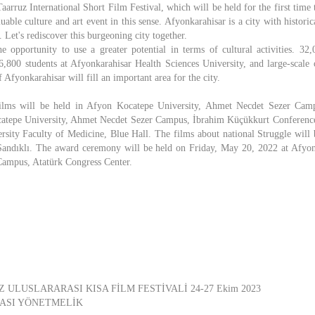
aarruz International Short Film Festival, which will be held for the first time t
luable culture and art event in this sense. Afyonkarahisar is a city with histori
 Let's rediscover this burgeoning city together.
e opportunity to use a greater potential in terms of cultural activities. 32
6,800 students at Afyonkarahisar Health Sciences University, and large-scale o
f Afyonkarahisar will fill an important area for the city.
 films will be held in Afyon Kocatepe University, Ahmet Necdet Sezer Cam
atepe University, Ahmet Necdet Sezer Campus, İbrahim Küçükkurt Conference
rsity Faculty of Medicine, Blue Hall. The films about national Struggle will be
Sandıklı. The award ceremony will be held on Friday, May 20, 2022 at Afyon
ampus, Atatürk Congress Center.
 ULUSLARARASI KISA FİLM FESTİVALİ 24-27 Ekim 2023
MASI YÖNETMELİK