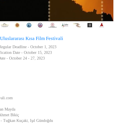
Uluslararası Kısa Film Festivali
Regular Deadline - October 1, 2023
fication Date - October 15, 2023
ate - October 24 - 27, 2023
vali.com
ran Mayda
 Ahmet Bikiç
ü - Tuğkan Kuçaki, Işıl Gündoğdu