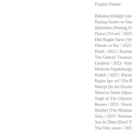
Finalist Filmler
Babamın Öldüğü Gün (
Baykuş Sesleri ve Sin
Beklerken (Waiting Fo
Dıstan (Trivet) / 202
Dün Bugün Yarın (Yes
Ekmek ve Nar / 2023 
Eksik / 2023 / Kurmac
The Galactic Treasure
Gözlerin / 2023 / Ku
Herkesin Yapabileceği
Kuduk / 2023 / Kurma
Kuşlar İşer mi? (Do B
Mazruf (In the Envel
Midas'ın İzinde (Quest
Night of The Universe
Romeo / 2023 / Kurma
Rutubet (The Moisture
Saliç / 2023 / Kurmac
Sen de Ölme (Don't Y
The Only oman / 2023