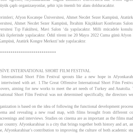
üyük çaplı organizasyonlar, şehir için önemli bir alanı dolduracaktır.
sterimleri; Afyon Kocatepe Üniversitesi, Ahmet Necdet Sezer Kampüsü, Atatü
ersitesi, Ahmet Necdet Sezer Kampüsü, İbrahim Küçükkurt Konferans Salonu
ersitesi Tıp Fakültesi, Mavi Salon ‘da yapılacaktır. Milli mücadele konulu
klı ilçelerinde yapılacaktır. Ödül töreni ise 20 Mayıs 2022 Cuma günü Afyon 
ampüsü, Atatürk Kongre Merkezi’nde yapılacaktır.
***************************
SİVE INTERNATIONAL SHORT FILM FESTIVAL
International Short Film Festival sprouts like a new hope in Afyonkarahis
 intertwined with art. 1.The Great Offensive International Short Film Festiva
 lovers, aiming for new works to meet the art needs of Turkey and Anatolia
national Short Film Festival was not determined specifically, the directors we
ganization is based on the idea of following the functional development proces
inema and revealing a new road map, with films brought from different co
 screenings and interviews. Studies on cinema are as important as the films ma
ur country. Afyonkarahisar is a city that brings together both history and art, a
se, Afyonkarahisar's contribution to improving the culture of both academic stu