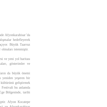
inde Afyonkarahisar’da
alışmalar hedefleyerek
 açıyor. Büyük Taarruz
 olmaları istenmiştir.
si ve yeni yol haritası
aları, gösterimler ve
aların da büyük önemi
n yeniden yeşeren bir
 kültürünü geliştirmek
m Festivali bu anlamda
 Ege Bölgesinde, tarihi
iptir. Afyon Kocatepe
nci ve Afyonkarahisar