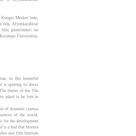
rk Kongre Merkez’inde,
’nda, Afyonkarahisar
 film gösterimleri ise
Kocatepe Üniversitesi,
ar, in this beautiful
l is opening its doors
. The theme of the The
re asked to be free in
ses of domestic cinema
untries of the world,
de for the development
nd is a bud that blooms
dies and film festivals