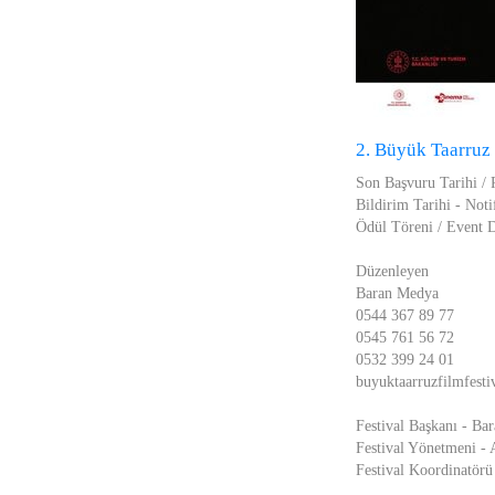
2. Büyük Taarruz 
Son Başvuru Tarihi / 
Bildirim Tarihi - Noti
Ödül Töreni / Event D
Düzenleyen
Baran Medya
0544 367 89 77
0545 761 56 72
0532 399 24 01
buyuktaarruzfilmfesti
Festival Başkanı - Ba
Festival Yönetmeni -
Festival Koordinatör