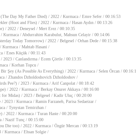
The Day My Father Died) / 2022 / Kurmaca / Emre Sefer / 00:16:53
ekler (Hoot and Flies) / 2022 / Kurmaca / Hasan Aydın / 00:13:26
r) / 2022 / Deneysel / Mert Erez / 00:10:35
3 / Kurmaca / Abdurrahim Karabulut, Mahsun Celayir / 00:14:06
terday Today Tomorrow) / 2022 / Belgesel / Orhan Dede / 00:15:38
/ Kurmaca / Mahtab Hasani /
a / Enes Küçük / 00:11:43
 / 2023 / Canlandırma / Ecem Çörtle / 00:13:35
rmaca / Korhan Topcu /
 Bir Şey (As Possible As Everything) / 2022 / Kurmaca / Selen Örcan / 00:16:
ca / Zhandos Dzholdoshovich Dzholdoshov /
irds Pee?) / 2023 / Kurmaca / Arif Canpolat / 00:18:42
ope) / 2022 / Kurmaca / Berkay Onurer Akkaya / 00:16:00
 for Midas) / 2023 / Belgesel / Kadir Uluç / 00:20:00
 / 2023 / Kurmaca / Ramin Farzaneh, Parisa Sedaeizar /
ca / Tynystan Temirzhan /
) / 2022 / Kurmaca / Turan Haste / 00:20:00
a / Nazif Tunç / 00:15:00
ou Die too) / 2022 / Kurmaca / Özgür Mercan / 00:13:19
 / Kurmaca / Ehsan Solgie /