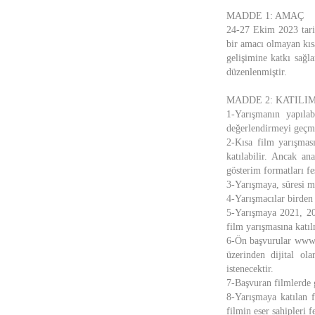
MADDE 1: AMAÇ
24-27 Ekim 2023 tarih
bir amacı olmayan kıs
gelişimine katkı sağl
düzenlenmiştir.
MADDE 2: KATILI
1-Yarışmanın yapıla
değerlendirmeyi geçmi
2-Kısa film yarışmas
katılabilir. Ancak an
gösterim formatları fe
3-Yarışmaya, süresi m
4-Yarışmacılar birden f
5-Yarışmaya 2021, 202
film yarışmasına katı
6-Ön başvurular www.
üzerinden dijital ol
istenecektir.
7-Başvuran filmlerde 
8-Yarışmaya katılan f
filmin eser sahipleri f