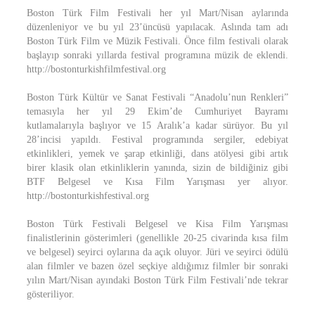
Boston Türk Film Festivali her yıl Mart/Nisan aylarında
düzenleniyor ve bu yıl 23’üncüsü yapılacak. Aslında tam adı
Boston Türk Film ve Müzik Festivali. Önce film festivali olarak
başlayıp sonraki yıllarda festival programına müzik de eklendi.
http://bostonturkishfilmfestival.org
Boston Türk Kültür ve Sanat Festivali “Anadolu’nun Renkleri”
temasıyla her yıl 29 Ekim’de Cumhuriyet Bayramı
kutlamalarıyla başlıyor ve 15 Aralık’a kadar sürüyor. Bu yıl
28’incisi yapıldı. Festival programında sergiler, edebiyat
etkinlikleri, yemek ve şarap etkinliği, dans atölyesi gibi artık
birer klasik olan etkinliklerin yanında, sizin de bildiğiniz gibi
BTF Belgesel ve Kısa Film Yarışması yer alıyor.
http://bostonturkishfestival.org
Boston Türk Festivali Belgesel ve Kisa Film Yarışması
finalistlerinin gösterimleri (genellikle 20-25 civarinda kısa film
ve belgesel) seyirci oylarına da açık oluyor. Jüri ve seyirci ödülü
alan filmler ve bazen özel seçkiye aldığımız filmler bir sonraki
yılın Mart/Nisan ayındaki Boston Türk Film Festivali’nde tekrar
gösteriliyor.