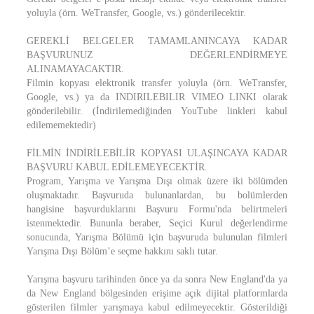
yoluyla (örn. WeTransfer, Google, vs.) gönderilecektir.
GEREKLİ BELGELER TAMAMLANINCAYA KADAR
BAŞVURUNUZ DEĞERLENDİRMEYE
ALINAMAYACAKTIR.
Filmin kopyası elektronik transfer yoluyla (örn. WeTransfer,
Google, vs.) ya da INDIRILEBILIR VIMEO LINKI olarak
gönderilebilir. (İndirilemediğinden YouTube linkleri kabul
edilememektedir)
FİLMİN İNDİRİLEBİLİR KOPYASI ULAŞINCAYA KADAR
BAŞVURU KABUL EDİLEMEYECEKTİR.
Program, Yarışma ve Yarışma Dışı olmak üzere iki bölümden
oluşmaktadır. Başvuruda bulunanlardan, bu bolümlerden
hangisine başvurduklarını Başvuru Formu'nda belirtmeleri
istenmektedir. Bununla beraber, Seçici Kurul değerlendirme
sonucunda, Yarışma Bölümü için başvuruda bulunulan filmleri
Yarışma Dışı Bölüm’e seçme hakkını saklı tutar.
Yarışma başvuru tarihinden önce ya da sonra New England'da ya
da New England bölgesinden erişime açık dijital platformlarda
gösterilen filmler yarışmaya kabul edilmeyecektir. Gösterildiği