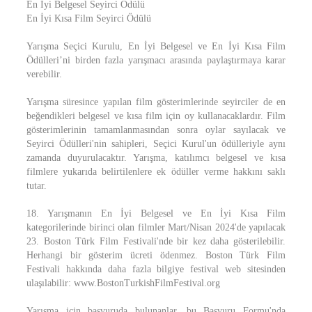
En İyi Belgesel Seyirci Ödülü
En İyi Kısa Film Seyirci Ödülü
Yarışma Seçici Kurulu, En İyi Belgesel ve En İyi Kısa Film
Ödülleri’ni birden fazla yarışmacı arasında paylaştırmaya karar
verebilir.
Yarışma süresince yapılan film gösterimlerinde seyirciler de en
beğendikleri belgesel ve kısa film için oy kullanacaklardır. Film
gösterimlerinin tamamlanmasından sonra oylar sayılacak ve
Seyirci Ödülleri'nin sahipleri, Seçici Kurul'un ödülleriyle aynı
zamanda duyurulacaktır. Yarışma, katılımcı belgesel ve kısa
filmlere yukarıda belirtilenlere ek ödüller verme hakkını saklı
tutar.
18. Yarışmanın En İyi Belgesel ve En İyi Kısa Film
kategorilerinde birinci olan filmler Mart/Nisan 2024'de yapılacak
23. Boston Türk Film Festivali'nde bir kez daha gösterilebilir.
Herhangi bir gösterim ücreti ödenmez. Boston Türk Film
Festivali hakkında daha fazla bilgiye festival web sitesinden
ulaşılabilir: www.BostonTurkishFilmFestival.org
Yarışma için başvuruda bulunanlar, bu Başvuru Formu'nda