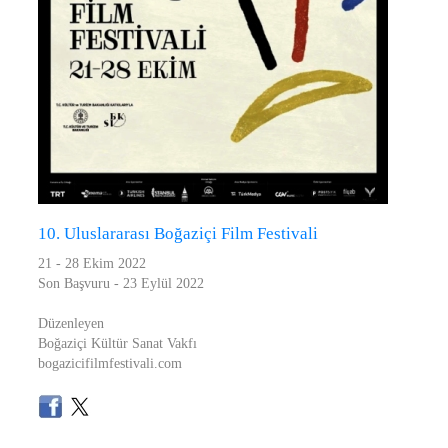
10. Uluslararası Boğaziçi Film Festivali
21 - 28 Ekim 2022
Son Başvuru - 23 Eylül 2022
Düzenleyen
Boğaziçi Kültür Sanat Vakfı
bogazicifilmfestivali.com