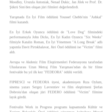
Moodley, Urszula Antoniak, Nenad Dukic, Jan Jilek ve Prof. Dr.
Şükrü Sim'den oluşan jüri filmleri değerlendirdi.
Yarışmada En İyi Film ödülünü Youssef Chebbi'nin "Ashkal"
filmi kazandı.
En İyi Erkek Oyuncu ödülünü de "Love Dog" filmindeki
performansıyla John Dicks, En İyi Kadın Oyuncu "Six Weeks"
filmiyle Katalin Roman, En İyi Yönetmen "A Long Break" adlı
yapımla Davit Pirtskhalavat, Jüri Özel ödülünü ise "Victim" filmi
aldı.
Avrupa ve Akdeniz Film Eleştirmenleri Federasyonu tarafından
Uluslararası Uzun Metraj Film Yarışması'ndan da bir filme
festivalde bu yıl ilk kez "FEDEORA" ödülü verildi.
FIPRESCI ve FEDEORA üyesi, akademisyen Rıza Oylum,
sinema yazarı Sergey Lavrentiev ve film eleştirmeni Ştefan
Dobroiu'dan oluşan jüri FEDERO ödülünü "Victim" filmine
layık gördü.
Festivalin Work in Progress programı kapsamında Kültür ve