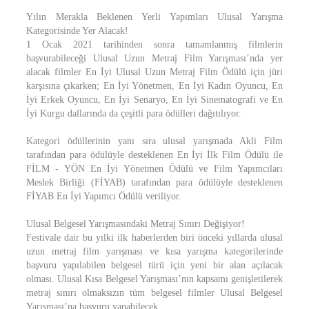
Yılın Merakla Beklenen Yerli Yapımları Ulusal Yarışma
Kategorisinde Yer Alacak!
1 Ocak 2021 tarihinden sonra tamamlanmış filmlerin
başvurabileceği Ulusal Uzun Metraj Film Yarışması’nda yer
alacak filmler En İyi Ulusal Uzun Metraj Film Ödülü için jüri
karşısına çıkarken; En İyi Yönetmen, En İyi Kadın Oyuncu, En
İyi Erkek Oyuncu, En İyi Senaryo, En İyi Sinematografi ve En
İyi Kurgu dallarında da çeşitli para ödülleri dağıtılıyor.
Kategori ödüllerinin yanı sıra ulusal yarışmada Akli Film
tarafından para ödülüyle desteklenen En İyi İlk Film Ödülü ile
FİLM - YÖN En İyi Yönetmen Ödülü ve Film Yapımcıları
Meslek Birliği (FİYAB) tarafından para ödülüyle desteklenen
FİYAB En İyi Yapımcı Ödülü veriliyor.
Ulusal Belgesel Yarışmasındaki Metraj Sınırı Değişiyor!
Festivale dair bu yılki ilk haberlerden biri önceki yıllarda ulusal
uzun metraj film yarışması ve kısa yarışma kategorilerinde
başvuru yapılabilen belgesel türü için yeni bir alan açılacak
olması. Ulusal Kısa Belgesel Yarışması’nın kapsamı genişletilerek
metraj sınırı olmaksızın tüm belgesel filmler Ulusal Belgesel
Yarışması’na başvuru yapabilecek.