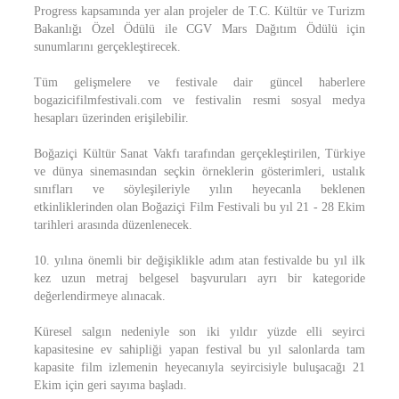
Progress kapsamında yer alan projeler de T.C. Kültür ve Turizm
Bakanlığı Özel Ödülü ile CGV Mars Dağıtım Ödülü için
sunumlarını gerçekleştirecek.
Tüm gelişmelere ve festivale dair güncel haberlere
bogazicifilmfestivali.com ve festivalin resmi sosyal medya
hesapları üzerinden erişilebilir.
Boğaziçi Kültür Sanat Vakfı tarafından gerçekleştirilen, Türkiye
ve dünya sinemasından seçkin örneklerin gösterimleri, ustalık
sınıfları ve söyleşileriyle yılın heyecanla beklenen
etkinliklerinden olan Boğaziçi Film Festivali bu yıl 21 - 28 Ekim
tarihleri arasında düzenlenecek.
10. yılına önemli bir değişiklikle adım atan festivalde bu yıl ilk
kez uzun metraj belgesel başvuruları ayrı bir kategoride
değerlendirmeye alınacak.
Küresel salgın nedeniyle son iki yıldır yüzde elli seyirci
kapasitesine ev sahipliği yapan festival bu yıl salonlarda tam
kapasite film izlemenin heyecanıyla seyircisiyle buluşacağı 21
Ekim için geri sayıma başladı.