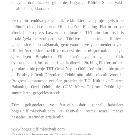
detaylar önümüzdeki günlerde Boğaziçi Kültür Sanat Vakfı
tarafından açıklanacak.
Festivalin endüstriye yönelik etkinlikleri ve proje geliştirme
bölümü olan Bosphorus Film Lab’de Pitching Platformu ve
Work in Progress başvuruları alınacak. TRT’nin kurumsal iş
ortaklığıyla düzenlenen ve Türkiye sinemasında filmlerin
gelişmesine katkı sağlamak, genç yapımcı ve yönetmenlerin yeni
filmler üretmesine maddi ve manevi destek oluşturmak amacıyla
gerçekleşen Bosphorus Film Lab’e yapım ya da fikir
aşamasındaki film projeleri katılabilecek. Pitching Platformu’nda
yer alacak bir proje TRT Ortak Yapım Ödülü’nü alırken bir proje
de Postbıyık Renk Düzenleme Ödülü’nün sahibi olacak. Work in
Progress kapsamında yer alan projeler de T.C. Kültür ve Turizm
Bakanlığı Özel Ödülü ile CGV Mars Dağıtım Ödülü için
sunumlarını gerçekleştirecek.
Tüm gelişmelere ve festivale dair güncel haberlere
bogazicifilmfestivali.com ve festivalin resmi sosyal medya
hesapları üzerinden erişilebilir.
www.bogazicifilmfestivali.com