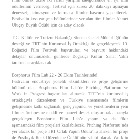
Film olmak üzere iki farklı yarışma kategorisinde en iyi film
ödüllerinin verileceği festival için süresi 20 dakikayı aşmayan
deneysel, animasyon ve kurmaca filmler başvuru yapabilecek.
Festivalin kısa yarışma bölümlerinde yer alan tüm filmler Ahmet
Uluçay Büyük Ödülü için de aday olacak.
T.C. Kültür ve Turizm Bakanlığı Sinema Genel Müdürlüğü’nün
desteği ve TRT’nin Kurumsal İş Ortaklığı ile gerçekleşecek 10.
Boğaziçi Film Festivali başvuruları ve başvuru hakkındaki
detaylar önümüzdeki günlerde Boğaziçi Kültür Sanat Vakfı
tarafından açıklanacak.
Bosphorus Film Lab 22 - 26 Ekim Tarihlerinde!
Festivalin endüstriye yönelik etkinlikleri ve proje geliştirme
bölümü olan Bosphorus Film Lab’de Pitching Platformu ve
Work in Progress başvuruları alınacak. TRT’nin kurumsal iş
ortaklığıyla düzenlenen ve Türkiye sinemasında filmlerin
gelişmesine katkı sağlamak, genç yapımcı ve yönetmenlerin yeni
filmler üretmesine maddi ve manevi destek oluşturmak amacıyla
gerçekleşen Bosphorus Film Lab’e yapım ya da fikir
aşamasındaki film projeleri katılabilecek. Pitching Platformu’nda
yer alacak bir proje TRT Ortak Yapım Ödülü’nü alırken bir proje
de Postbıyık Renk Düzenleme Ödülü’nün sahibi olacak. Work in