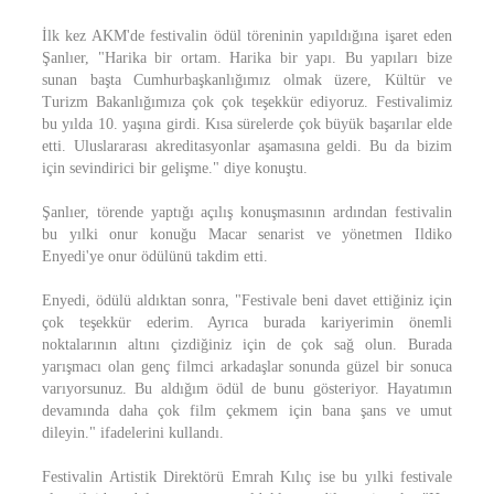
İlk kez AKM'de festivalin ödül töreninin yapıldığına işaret eden
Şanlıer, "Harika bir ortam. Harika bir yapı. Bu yapıları bize
sunan başta Cumhurbaşkanlığımız olmak üzere, Kültür ve
Turizm Bakanlığımıza çok çok teşekkür ediyoruz. Festivalimiz
bu yılda 10. yaşına girdi. Kısa sürelerde çok büyük başarılar elde
etti. Uluslararası akreditasyonlar aşamasına geldi. Bu da bizim
için sevindirici bir gelişme." diye konuştu.
Şanlıer, törende yaptığı açılış konuşmasının ardından festivalin
bu yılki onur konuğu Macar senarist ve yönetmen Ildiko
Enyedi'ye onur ödülünü takdim etti.
Enyedi, ödülü aldıktan sonra, "Festivale beni davet ettiğiniz için
çok teşekkür ederim. Ayrıca burada kariyerimin önemli
noktalarının altını çizdiğiniz için de çok sağ olun. Burada
yarışmacı olan genç filmci arkadaşlar sonunda güzel bir sonuca
varıyorsunuz. Bu aldığım ödül de bunu gösteriyor. Hayatımın
devamında daha çok film çekmem için bana şans ve umut
dileyin." ifadelerini kullandı.
Festivalin Artistik Direktörü Emrah Kılıç ise bu yılki festivale