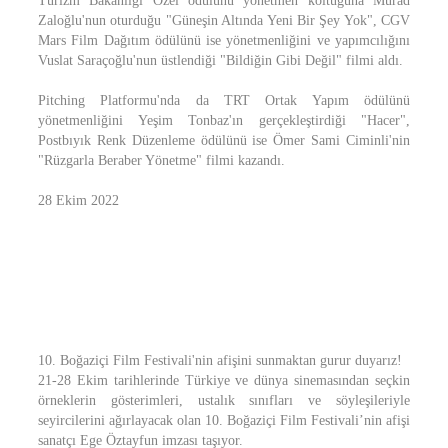
Turizm Bakanlığı Özel ödülünü yönetmen koltuğuna Murad
Zaloğlu'nun oturduğu "Güneşin Altında Yeni Bir Şey Yok", CGV
Mars Film Dağıtım ödülünü ise yönetmenliğini ve yapımcılığını
Vuslat Saraçoğlu'nun üstlendiği "Bildiğin Gibi Değil" filmi aldı.
Pitching Platformu'nda da TRT Ortak Yapım ödülünü
yönetmenliğini Yeşim Tonbaz'ın gerçekleştirdiği "Hacer",
Postbıyık Renk Düzenleme ödülünü ise Ömer Sami Ciminli'nin
"Rüzgarla Beraber Yönetme" filmi kazandı.
28 Ekim 2022
10. Boğaziçi Film Festivali'nin afişini sunmaktan gurur duyarız!
21-28 Ekim tarihlerinde Türkiye ve dünya sinemasından seçkin
örneklerin gösterimleri, ustalık sınıfları ve söyleşileriyle
seyircilerini ağırlayacak olan 10. Boğaziçi Film Festivali’nin afişi
sanatçı Ege Öztayfun imzası taşıyor.