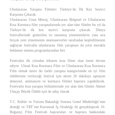
Uluslararası Yarışma Filmleri Türkiye’de İlk Kez Seyirci
Karşısına Çıkacak.
Uluslararası Uzun Metraj, Uluslararası Belgesel ve Uluslararası
Kısa Kurmaca film yarışmalarında yer alan tüm filmler bu yıl da
Türkiye’de ilk kez seyirci karşısına çıkacak. Dünya
festivallerinde gösterilen ve tanınmış yönetmenlerin yanı sıra
birçok yeni yönetmenin sinemaseverler tarafından keşfedilmesini
sağlayan festivalin uluslararası film yarışması da yılın merakla
beklenen sinema programlarından biri.
Festivalin ilk yılından itibaren kısa filme olan özeni devam
ediyor. Ulusal Kısa Kurmaca Film ve Uluslararası Kısa Kurmaca
Film olmak üzere iki farklı yarışma kategorisinde en iyi film
ödüllerinin verileceği festival için süresi 20 dakikayı aşmayan
deneysel, animasyon ve kurmaca filmler başvuru yapabilecek.
Festivalin kısa yarışma bölümlerinde yer alan tüm filmler Ahmet
Uluçay Büyük Ödülü için de aday olacak.
T.C. Kültür ve Turizm Bakanlığı Sinema Genel Müdürlüğü’nün
desteği ve TRT’nin Kurumsal İş Ortaklığı ile gerçekleşecek 10.
Boğaziçi Film Festivali başvuruları ve başvuru hakkındaki