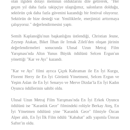
olan ilgiden dolayı memnun olduklarını dile getirerek, "Her
geçen yıl daha fazla takipçiye ulaştığımız, salonların dolduğu,
sektörün çok daha fazla güvenini kazandığı bir festival oluyoruz.
Sektörün de bize desteği var. Yeniliklerle, enerjimizi arttırmaya
çalışıyoruz." değerlendirmesini yaptı.
Semih Kaplanoğlu'nun başkanlığını üstlendiği, Christian Jeune,
Zeynep Atakan, Biket İlhan ile Irmak Zileli'den oluşan jürinin
değerlendirmeleri sonucunda Ulusal Uzun Metraj Film
Yarışması'nda Altın Yunus Büyük ödülünü Selcen Ergun'un
yönettiği "Kar ve Ayı" kazandı.
"Kar ve Ayı" filmi ayrıca Çiçek Kahraman ile En İyi Kurgu,
Florent Herry ile En İyi Görüntü Yönetmeni, Selcen Ergun ve
Yeşim Aslan ile En İyi Senaryo ve Merve Dizdar'la En İyi Kadın
Oyuncu ödüllerinin sahibi oldu.
Ulusal Uzun Metraj Film Yarışması'nda En İyi Erkek Oyuncu
ödülünü ise "Karanlık Gece" filmindeki rolüyle Berkay Ateş, En
İyi Yönetmen ödülünü yine "Karanlık Gece" filmiyle Özcan
Alper aldı, En İyi İlk Film ödülü "Kabahat" adlı yapımla Ümran
Safter'in oldu.