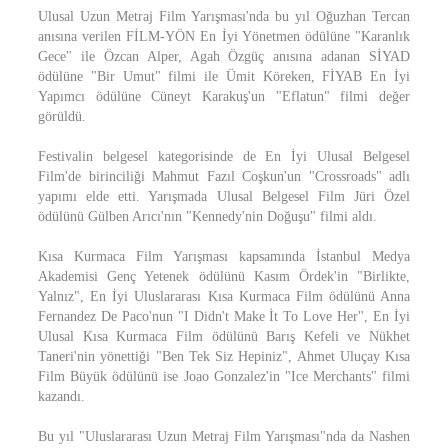
Ulusal Uzun Metraj Film Yarışması'nda bu yıl Oğuzhan Tercan
anısına verilen FİLM-YÖN En İyi Yönetmen ödülüne "Karanlık
Gece" ile Özcan Alper, Agah Özgüç anısına adanan SİYAD
ödülüne "Bir Umut" filmi ile Ümit Köreken, FİYAB En İyi
Yapımcı ödülüne Cüneyt Karakuş'un "Eflatun" filmi değer
görüldü.
Festivalin belgesel kategorisinde de En İyi Ulusal Belgesel
Film'de birinciliği Mahmut Fazıl Coşkun'un "Crossroads" adlı
yapımı elde etti. Yarışmada Ulusal Belgesel Film Jüri Özel
ödülünü Gülben Arıcı'nın "Kennedy'nin Doğuşu" filmi aldı.
Kısa Kurmaca Film Yarışması kapsamında İstanbul Medya
Akademisi Genç Yetenek ödülünü Kasım Ördek'in "Birlikte,
Yalnız", En İyi Uluslararası Kısa Kurmaca Film ödülünü Anna
Fernandez De Paco'nun "I Didn't Make İt To Love Her", En İyi
Ulusal Kısa Kurmaca Film ödülünü Barış Kefeli ve Nükhet
Taneri'nin yönettiği "Ben Tek Siz Hepiniz", Ahmet Uluçay Kısa
Film Büyük ödülünü ise Joao Gonzalez'in "Ice Merchants" filmi
kazandı.
Bu yıl "Uluslararası Uzun Metraj Film Yarışması"nda da Nashen