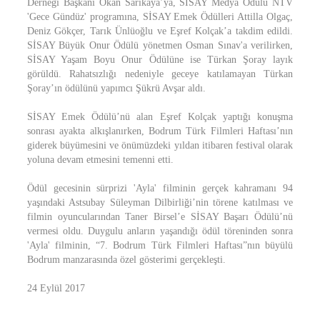
Derneği Başkanı Okan Sarıkaya’ya, SİSAY Medya Ödülü NTV
'Gece Gündüz' programına, SİSAY Emek Ödülleri Attilla Olgaç,
Deniz Gökçer, Tarık Ünlüoğlu ve Eşref Kolçak’a takdim edildi.
SİSAY Büyük Onur Ödülü yönetmen Osman Sınav'a verilirken,
SİSAY Yaşam Boyu Onur Ödülüne ise Türkan Şoray layık
görüldü. Rahatsızlığı nedeniyle geceye katılamayan Türkan
Şoray’ın ödülünü yapımcı Şükrü Avşar aldı.
SİSAY Emek Ödülü’nü alan Eşref Kolçak yaptığı konuşma
sonrası ayakta alkışlanırken, Bodrum Türk Filmleri Haftası’nın
giderek büyümesini ve önümüzdeki yıldan itibaren festival olarak
yoluna devam etmesini temenni etti.
Ödül gecesinin sürprizi 'Ayla' filminin gerçek kahramanı 94
yaşındaki Astsubay Süleyman Dilbirliği’nin törene katılması ve
filmin oyuncularından Taner Birsel’e SİSAY Başarı Ödülü’nü
vermesi oldu. Duygulu anların yaşandığı ödül töreninden sonra
'Ayla' filminin, “7. Bodrum Türk Filmleri Haftası”nın büyülü
Bodrum manzarasında özel gösterimi gerçekleşti.
24 Eylül 2017