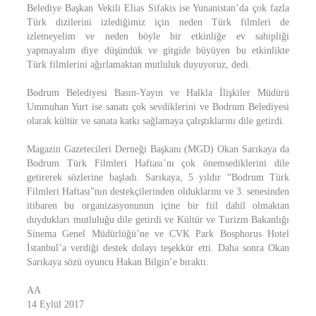
Belediye Başkan Vekili Elias Sifakis ise Yunanistan’da çok fazla
Türk dizilerini izlediğimiz için neden Türk filmleri de
izlemeyelim ve neden böyle bir etkinliğe ev sahipliği
yapmayalım diye düşündük ve gitgide büyüyen bu etkinlikte
Türk filmlerini ağırlamaktan mutluluk duyuyoruz, dedi.
Bodrum Belediyesi Basın-Yayın ve Halkla İlişkiler Müdürü
Ummuhan Yurt ise sanatı çok sevdiklerini ve Bodrum Belediyesi
olarak kültür ve sanata katkı sağlamaya çalıştıklarını dile getirdi.
Magazin Gazetecileri Derneği Başkanı (MGD) Okan Sarıkaya da
Bodrum Türk Filmleri Haftası’nı çok önemsediklerini dile
getirerek sözlerine başladı. Sarıkaya, 5 yıldır “Bodrum Türk
Filmleri Haftası”nın destekçilerinden olduklarını ve 3. senesinden
itibaren bu organizasyonunun içine bir fiil dahil olmaktan
duydukları mutluluğu dile getirdi ve Kültür ve Turizm Bakanlığı
Sinema Genel Müdürlüğü’ne ve CVK Park Bosphorus Hotel
İstanbul’a verdiği destek dolayı teşekkür etti. Daha sonra Okan
Sarıkaya sözü oyuncu Hakan Bilgin’e bıraktı.
AA
14 Eylül 2017