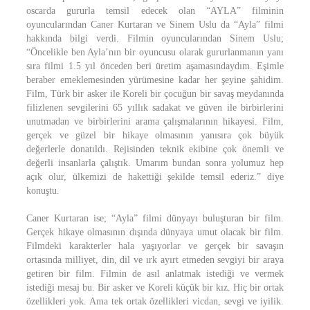
oscarda gururla temsil edecek olan “AYLA” filminin
oyuncularından Caner Kurtaran ve Sinem Uslu da “Ayla” filmi
hakkında bilgi verdi. Filmin oyuncularından Sinem Uslu;
“Öncelikle ben Ayla’nın bir oyuncusu olarak gururlanmanın yanı
sıra filmi 1.5 yıl önceden beri üretim aşamasındaydım. Eşimle
beraber emeklemesinden yürümesine kadar her şeyine şahidim.
Film, Türk bir asker ile Koreli bir çocuğun bir savaş meydanında
filizlenen sevgilerini 65 yıllık sadakat ve güven ile birbirlerini
unutmadan ve birbirlerini arama çalışmalarının hikayesi. Film,
gerçek ve güzel bir hikaye olmasının yanısıra çok büyük
değerlerle donatıldı. Rejisinden teknik ekibine çok önemli ve
değerli insanlarla çalıştık. Umarım bundan sonra yolumuz hep
açık olur, ülkemizi de hakettiği şekilde temsil ederiz.” diye
konuştu.
Caner Kurtaran ise; “Ayla” filmi dünyayı buluşturan bir film.
Gerçek hikaye olmasının dışında dünyaya umut olacak bir film.
Filmdeki karakterler hala yaşıyorlar ve gerçek bir savaşın
ortasında milliyet, din, dil ve ırk ayırt etmeden sevgiyi bir araya
getiren bir film. Filmin de asıl anlatmak istediği ve vermek
istediği mesaj bu. Bir asker ve Koreli küçük bir kız. Hiç bir ortak
özellikleri yok. Ama tek ortak özellikleri vicdan, sevgi ve iyilik.