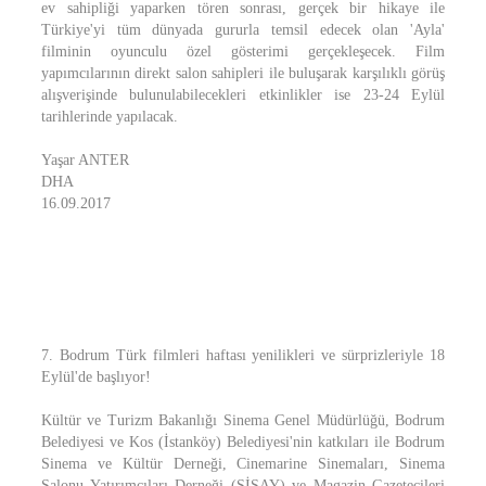
ev sahipliği yaparken tören sonrası, gerçek bir hikaye ile
Türkiye'yi tüm dünyada gururla temsil edecek olan 'Ayla'
filminin oyunculu özel gösterimi gerçekleşecek. Film
yapımcılarının direkt salon sahipleri ile buluşarak karşılıklı görüş
alışverişinde bulunulabilecekleri etkinlikler ise 23-24 Eylül
tarihlerinde yapılacak.
Yaşar ANTER
DHA
16.09.2017
7. Bodrum Türk filmleri haftası yenilikleri ve sürprizleriyle 18
Eylül'de başlıyor!
Kültür ve Turizm Bakanlığı Sinema Genel Müdürlüğü, Bodrum
Belediyesi ve Kos (İstanköy) Belediyesi'nin katkıları ile Bodrum
Sinema ve Kültür Derneği, Cinemarine Sinemaları, Sinema
Salonu Yatırımcıları Derneği (SİSAY) ve Magazin Gazetecileri