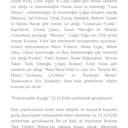
Güven Kıraç, Zafer Algöz ve Cihat Tamer gibi önemli isimlerin
yer aldığı ve yönetmenliğini Osman Sınav’ın üstlendiği “Uzun
Hikaye”, yönetmenliğini ve senaristliğini Çağan Irmak'ın yaptığı
Hümeyra, Işıl Yücesoy, Farah Zeynep Abdullah, Mehmet Günsür
ve Kerem Bursin gibi isimler rol aldığı “Unutursam Fısılda”,
başrollerini Zeynep Çamcı, İsmail Hacıoğlu ve Mustafa
Uzunyılmaz paylaştığı “Meryem”, Cengiz Dağcı’nın 1956 tarihli
romanı Korkunç Yıllar’dan esinlenerek beyazperdeye uyarlanan,
oyuncu kadrosundaysa Murat Yıldırım, Selma Ergeç, Bülent
Alkış, Gülçin Santırcıoğlu ve Burç Kümbetlioğlu gibi isimlerin
yer aldığı“Kırımlı”, Fatih Artman, Hande Doğandemir, Devrim
Yakut, Tarık Ünlüoğlu Cengiz Bozkurt, Erdal Tosun gibi
isimlerin yer aldığı “Bana Masal Anlat”ın yanı sıra “İkimize Bir
Dünya”,“Sarıkamış Çocukları” ve “Kardeşim Benim”
Yunanistan'ın Kos (İstanköy) Adası’ndan gösterilecek filmler
arasında yer alıyor.
“Profesyoneller Kuşağı” 23-24 Eylül tarihlerinde gerçekleşiyor
Film yapımcılarının direkt salon sahipleri ile buluşarak karşılıklı
görüş alışverişinde bulunulabilecekleri etkinlikler ise 23-24 Eylül
tarihlerinde gerçekleşecek Bu yıl daha da büyüyerek Bodrum
Türk Filmleri Haftası’nın olmazsa olmazı olacak, ülkemizde