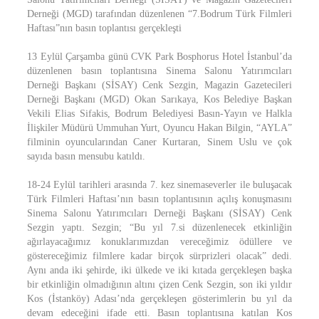
Derneği (MGD) tarafından düzenlenen “7.Bodrum Türk Filmleri
Haftası”nın basın toplantısı gerçekleşti
13 Eylül Çarşamba günü CVK Park Bosphorus Hotel İstanbul’da
düzenlenen basın toplantısına Sinema Salonu Yatırımcıları
Derneği Başkanı (SİSAY) Cenk Sezgin, Magazin Gazetecileri
Derneği Başkanı (MGD) Okan Sarıkaya, Kos Belediye Başkan
Vekili Elias Sifakis, Bodrum Belediyesi Basın-Yayın ve Halkla
İlişkiler Müdürü Ummuhan Yurt, Oyuncu Hakan Bilgin, “AYLA”
filminin oyuncularından Caner Kurtaran, Sinem Uslu ve çok
sayıda basın mensubu katıldı.
18-24 Eylül tarihleri arasında 7. kez sinemaseverler ile buluşacak
Türk Filmleri Haftası’nın basın toplantısının açılış konuşmasını
Sinema Salonu Yatırımcıları Derneği Başkanı (SİSAY) Cenk
Sezgin yaptı. Sezgin; “Bu yıl 7.si düzenlenecek etkinliğin
ağırlayacağımız konuklarımızdan vereceğimiz ödüllere ve
göstereceğimiz filmlere kadar birçok sürprizleri olacak” dedi.
Aynı anda iki şehirde, iki ülkede ve iki kıtada gerçekleşen başka
bir etkinliğin olmadığının altını çizen Cenk Sezgin, son iki yıldır
Kos (İstanköy) Adası’nda gerçekleşen gösterimlerin bu yıl da
devam edeceğini ifade etti. Basın toplantısına katılan Kos