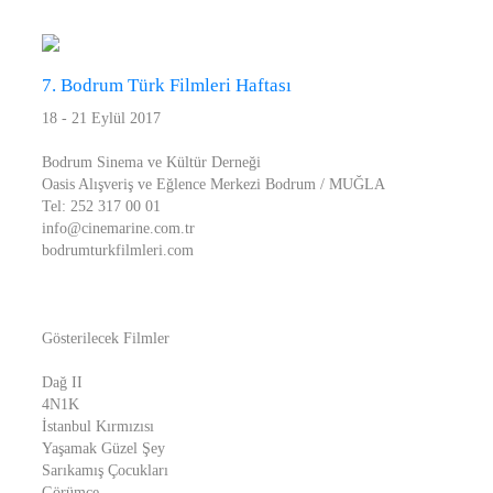
7. Bodrum Türk Filmleri Haftası
18 - 21 Eylül 2017
Bodrum Sinema ve Kültür Derneği
Oasis Alışveriş ve Eğlence Merkezi Bodrum / MUĞLA
Tel: 252 317 00 01
info@cinemarine.com.tr
bodrumturkfilmleri.com
Gösterilecek Filmler
Dağ II
4N1K
İstanbul Kırmızısı
Yaşamak Güzel Şey
Sarıkamış Çocukları
Görümce