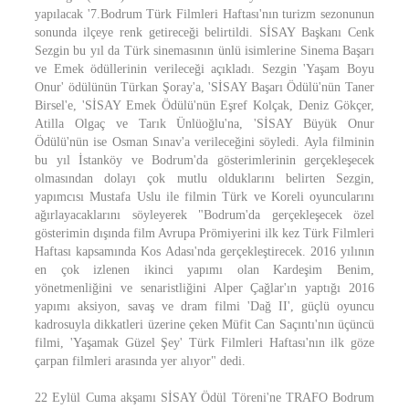
yapılacak '7.Bodrum Türk Filmleri Haftası'nın turizm sezonunun
sonunda ilçeye renk getireceği belirtildi. SİSAY Başkanı Cenk
Sezgin bu yıl da Türk sinemasının ünlü isimlerine Sinema Başarı
ve Emek ödüllerinin verileceği açıkladı. Sezgin 'Yaşam Boyu
Onur' ödülünün Türkan Şoray'a, 'SİSAY Başarı Ödülü'nün Taner
Birsel'e, 'SİSAY Emek Ödülü'nün Eşref Kolçak, Deniz Gökçer,
Atilla Olgaç ve Tarık Ünlüoğlu'na, 'SİSAY Büyük Onur
Ödülü'nün ise Osman Sınav'a verileceğini söyledi. Ayla filminin
bu yıl İstanköy ve Bodrum'da gösterimlerinin gerçekleşecek
olmasından dolayı çok mutlu olduklarını belirten Sezgin,
yapımcısı Mustafa Uslu ile filmin Türk ve Koreli oyuncularını
ağırlayacaklarını söyleyerek "Bodrum'da gerçekleşecek özel
gösterimin dışında film Avrupa Prömiyerini ilk kez Türk Filmleri
Haftası kapsamında Kos Adası'nda gerçekleştirecek. 2016 yılının
en çok izlenen ikinci yapımı olan Kardeşim Benim,
yönetmenliğini ve senaristliğini Alper Çağlar'ın yaptığı 2016
yapımı aksiyon, savaş ve dram filmi 'Dağ II', güçlü oyuncu
kadrosuyla dikkatleri üzerine çeken Müfit Can Saçıntı'nın üçüncü
filmi, 'Yaşamak Güzel Şey' Türk Filmleri Haftası'nın ilk göze
çarpan filmleri arasında yer alıyor" dedi.
22 Eylül Cuma akşamı SİSAY Ödül Töreni'ne TRAFO Bodrum