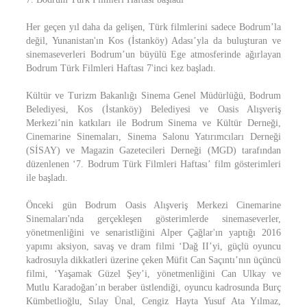
Her geçen yıl daha da gelişen, Türk filmlerini sadece Bodrum’la
değil, Yunanistan'ın Kos (İstanköy) Adası’yla da buluşturan ve
sinemaseverleri Bodrum’un büyülü Ege atmosferinde ağırlayan
Bodrum Türk Filmleri Haftası 7'inci kez başladı.
Kültür ve Turizm Bakanlığı Sinema Genel Müdürlüğü, Bodrum
Belediyesi, Kos (İstanköy) Belediyesi ve Oasis Alışveriş
Merkezi’nin katkıları ile Bodrum Sinema ve Kültür Derneği,
Cinemarine Sinemaları, Sinema Salonu Yatırımcıları Derneği
(SİSAY) ve Magazin Gazetecileri Derneği (MGD) tarafından
düzenlenen ‘7. Bodrum Türk Filmleri Haftası’ film gösterimleri
ile başladı.
Önceki gün Bodrum Oasis Alışveriş Merkezi Cinemarine
Sinemaları'nda gerçekleşen gösterimlerde sinemaseverler,
yönetmenliğini ve senaristliğini Alper Çağlar'ın yaptığı 2016
yapımı aksiyon, savaş ve dram filmi ‘Dağ II’yi, güçlü oyuncu
kadrosuyla dikkatleri üzerine çeken Müfit Can Saçıntı’nın üçüncü
filmi, ‘Yaşamak Güzel Şey’i, yönetmenliğini Can Ulkay ve
Mutlu Karadoğan’ın beraber üstlendiği, oyuncu kadrosunda Burç
Kümbetlioğlu, Sılay Ünal, Cengiz Hayta Yusuf Ata Yılmaz,