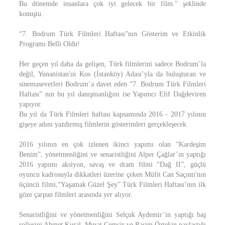
Bu dönemde insanlara çok iyi gelecek bir film.” şeklinde
konuştu.
“7. Bodrum Türk Filmleri Haftası”nın Gösterim ve Etkinlik
Programı Belli Oldu!
Her geçen yıl daha da gelişen, Türk filmlerini sadece Bodrum’la
değil, Yunanistan'ın Kos (İstanköy) Adası’yla da buluşturan ve
sinemaseverleri Bodrum’a davet eden “7. Bodrum Türk Filmleri
Haftası” nın bu yıl danışmanlığını ise Yapımcı Elif Dağdeviren
yapıyor.
Bu yıl da Türk Filmleri haftası kapsamında 2016 - 2017 yılının
gişeye adını yazdırmış filmlerin gösterimleri gerçekleşecek.
2016 yılının en çok izlenen ikinci yapımı olan “Kardeşim
Benim”, yönetmenliğini ve senaristliğini Alper Çağlar’ın yaptığı
2016 yapımı aksiyon, savaş ve dram filmi “Dağ II”, güçlü
oyuncu kadrosuyla dikkatleri üzerine çeken Müfit Can Saçıntı'nın
üçüncü filmi,“Yaşamak Güzel Şey” Türk Filmleri Haftası’nın ilk
göze çarpan filmleri arasında yer alıyor.
Senaristliğini ve yönetmenliğini Selçuk Aydemir’in yaptığı baş
rollerini Ahmet Kural, Murat Cemcir ve Rasim Öztekin paylaştığı