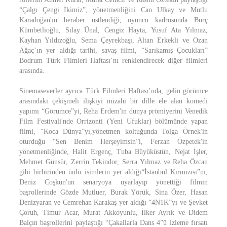
“Çalgı Çengi İkimiz”, yönetmenliğini Can Ulkay ve Mutlu
Karadoğan'ın beraber üstlendiği, oyuncu kadrosunda Burç
Kümbetlioğlu, Sılay Ünal, Cengiz Hayta, Yusuf Ata Yılmaz,
Kayhan Yıldızoğlu, Sema Çeyrekbaşı, Altan Erkekli ve Ozan
Ağaç’ın yer aldığı tarihi, savaş filmi, “Sarıkamış Çocukları”
Bodrum Türk Filmleri Haftası’nı renklendirecek diğer filmleri
arasında.
Sinemaseverler ayrıca Türk Filmleri Haftası’nda, gelin görümce
arasındaki çekişmeli ilişkiyi mizahi bir dille ele alan komedi
yapımı “Görümce”yi, Reha Erdem'in dünya prömiyerini Venedik
Film Festivali'nde Orrizonti (Yeni Ufuklar) bölümünde yapan
filmi, “Koca Dünya”yı,yönetmen koltuğunda Tolga Örnek'in
oturduğu “Sen Benim Herşeyimsin”i, Ferzan Özpetek'in
yönetmenliğinde, Halit Ergenç, Tuba Büyüküstün, Nejat İşler,
Mehmet Günsür, Zerrin Tekindor, Serra Yılmaz ve Reha Özcan
gibi birbirinden ünlü isimlerin yer aldığı“İstanbul Kırmızısı”nı,
Deniz Coşkun'un senaryoya uyarlayıp yönettiği filmin
başrollerinde Gözde Mutluer, Burak Yörük, Sina Özer, Hasan
Denizyaran ve Cemrehan Karakaş yer aldığı “4N1K”yı ve Şevket
Çoruh, Timur Acar, Murat Akkoyunlu, İlker Ayrık ve Didem
Balçın başrollerini paylaştığı “Çakallarla Dans 4”ü izleme fırsatı