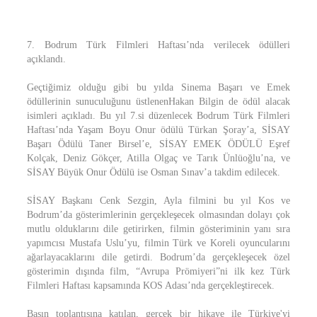
7. Bodrum Türk Filmleri Haftası’nda verilecek ödülleri
açıklandı.
Geçtiğimiz olduğu gibi bu yılda Sinema Başarı ve Emek
ödüllerinin sunuculuğunu üstlenenHakan Bilgin de ödül alacak
isimleri açıkladı. Bu yıl 7.si düzenlecek Bodrum Türk Filmleri
Haftası’nda Yaşam Boyu Onur ödülü Türkan Şoray’a, SİSAY
Başarı Ödülü Taner Birsel’e, SİSAY EMEK ÖDÜLÜ Eşref
Kolçak, Deniz Gökçer, Atilla Olgaç ve Tarık Ünlüoğlu’na, ve
SİSAY Büyük Onur Ödülü ise Osman Sınav’a takdim edilecek.
SİSAY Başkanı Cenk Sezgin, Ayla filmini bu yıl Kos ve
Bodrum’da gösterimlerinin gerçekleşecek olmasından dolayı çok
mutlu olduklarını dile getirirken, filmin gösteriminin yanı sıra
yapımcısı Mustafa Uslu’yu, filmin Türk ve Koreli oyuncularını
ağarlayacaklarını dile getirdi. Bodrum’da gerçekleşecek özel
gösterimin dışında film, “Avrupa Prömiyeri”ni ilk kez Türk
Filmleri Haftası kapsamında KOS Adası’nda gerçekleştirecek.
Basın toplantısına katılan, gerçek bir hikaye ile Türkiye'yi