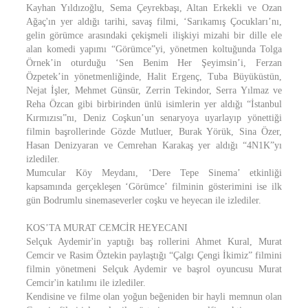
Kayhan Yıldızoğlu, Sema Çeyrekbaşı, Altan Erkekli ve Ozan
Ağaç'ın yer aldığı tarihi, savaş filmi, ‘Sarıkamış Çocukları’nı,
gelin görümce arasındaki çekişmeli ilişkiyi mizahi bir dille ele
alan komedi yapımı “Görümce”yi, yönetmen koltuğunda Tolga
Örnek’in oturduğu ‘Sen Benim Her Şeyimsin’i, Ferzan
Özpetek’in yönetmenliğinde, Halit Ergenç, Tuba Büyüküstün,
Nejat İşler, Mehmet Günsür, Zerrin Tekindor, Serra Yılmaz ve
Reha Özcan gibi birbirinden ünlü isimlerin yer aldığı “İstanbul
Kırmızısı”nı, Deniz Coşkun’un senaryoya uyarlayıp yönettiği
filmin başrollerinde Gözde Mutluer, Burak Yörük, Sina Özer,
Hasan Denizyaran ve Cemrehan Karakaş yer aldığı “4N1K”yı
izlediler.
Mumcular Köy Meydanı, ‘Dere Tepe Sinema’ etkinliği
kapsamında gerçekleşen ‘Görümce’ filminin gösterimini ise ilk
gün Bodrumlu sinemaseverler coşku ve heyecan ile izlediler.
KOS’TA MURAT CEMCİR HEYECANI
Selçuk Aydemir'in yaptığı baş rollerini Ahmet Kural, Murat
Cemcir ve Rasim Öztekin paylaştığı “Çalgı Çengi İkimiz” filmini
filmin yönetmeni Selçuk Aydemir ve başrol oyuncusu Murat
Cemcir'in katılımı ile izlediler.
Kendisine ve filme olan yoğun beğeniden bir hayli memnun olan