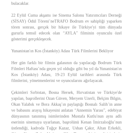
bulacaklar.
22 Eylül Cuma akşamı ise Sinema Salonu Yatırımcıları Derneği
(SİSAY) Ödül Töreni’neTRAFO Bodrum ev sahipliği yaparken
tören sonrası, gerçek bir hikaye ile Türkiye'yi tüm dünyada
gururla temsil edecek olan “AYLA” filminin oyunculu özel
gösterimi gerçekleşecek.
Yunanistan'ın Kos (İstanköy) Adası Türk Filmlerini Bekliyor
Her gün farklı bir filmin galasının da yapılacağı Bodrum Türk
Filmleri Haftası’nda geçen yıl olduğu gibi bu yıl da Yunanistan'ın
Kos (İstanköy) Adası, 19-23 Eylül tarihleri arasında Türk
filmlerini, yönetmenlerini ve oyuncularını ağırlayacak.
Çekimleri Sırbistan, Bosna Hersek, Hırvatistan ve Türkiye'de
yapılan, başrollerini Ozan Güven, Meryem Uzerli, Belçim Bilgin,
Okan Yalabık ve Bora Akkaş’ın paylaştığı Bosnalı Salih’in anne
ve babasını arayış hikayesini anlatan “Annemin Yarası”, edebiyat
dünyasının tanınmış isimlerinden Mustafa Kutlu'nun aynı adlı
eserinin sinemaya uyarlanan, başrolünü Kenan İmirzalıoğlu’nun
üstlendiği, kadroda Tuğçe Kazaz, Ushan Çakır, Altan Erkekli,