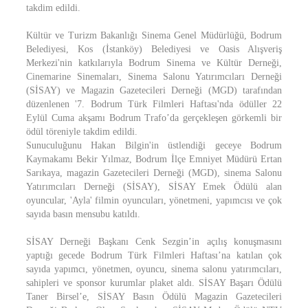
takdim edildi.
Kültür ve Turizm Bakanlığı Sinema Genel Müdürlüğü, Bodrum
Belediyesi, Kos (İstanköy) Belediyesi ve Oasis Alışveriş
Merkezi'nin katkılarıyla Bodrum Sinema ve Kültür Derneği,
Cinemarine Sinemaları, Sinema Salonu Yatırımcıları Derneği
(SİSAY) ve Magazin Gazetecileri Derneği (MGD) tarafından
düzenlenen '7. Bodrum Türk Filmleri Haftası'nda ödüller 22
Eylül Cuma akşamı Bodrum Trafo’da gerçekleşen görkemli bir
ödül töreniyle takdim edildi.
Sunuculuğunu Hakan Bilgin'in üstlendiği geceye Bodrum
Kaymakamı Bekir Yılmaz, Bodrum İlçe Emniyet Müdürü Ertan
Sarıkaya, magazin Gazetecileri Derneği (MGD), sinema Salonu
Yatırımcıları Derneği (SİSAY), SİSAY Emek Ödülü alan
oyuncular, 'Ayla' filmin oyuncuları, yönetmeni, yapımcısı ve çok
sayıda basın mensubu katıldı.
SİSAY Derneği Başkanı Cenk Sezgin’in açılış konuşmasını
yaptığı gecede Bodrum Türk Filmleri Haftası’na katılan çok
sayıda yapımcı, yönetmen, oyuncu, sinema salonu yatırımcıları,
sahipleri ve sponsor kurumlar plaket aldı. SİSAY Başarı Ödülü
Taner Birsel’e, SİSAY Basın Ödülü Magazin Gazetecileri