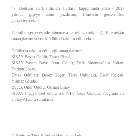
“7. Bodrum Türk Filmleri Haftası” kapsamında 2016 - 2017
yılında gişeye adını yazdırmış filmlerin gösterimleri
gerçekleşecek.
Etkinlik çerçevesinde sinemaya emek vermiş değerli emektar
sanatçılarımıza emek ödülleri takdim edilecektir.
Ödüllerin takdim edileceği sanatçılarımız;
SİSAY Başarı Ödülü; Taner Birsel,
SİSAY Yaşam Boyu Onur Ödülü; Türk Sineması’nın Sultanı
Türkan Şoray,
Emek Ödülleri; Deniz Göçer, Tarık Ünlüoğlu, Eşref Kolçak,
Yılmaz Gruda,
Büyük Onur Ödülü; Osman Sınav.
SİSAY medya özel ödülü ise, NTV Gece Gündüz Programı ile
Gülay Afşar’a sunulacak.
7. Bodrum Türk Filmleri Haftası başladı