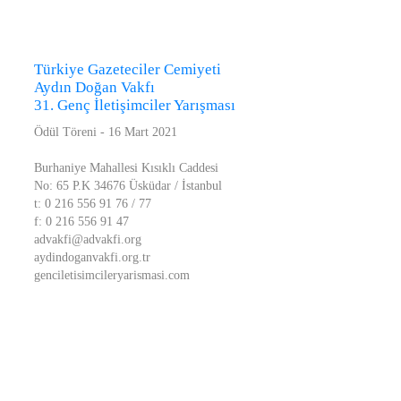
Türkiye Gazeteciler Cemiyeti
Aydın Doğan Vakfı
31. Genç İletişimciler Yarışması
Ödül Töreni - 16 Mart 2021
Burhaniye Mahallesi Kısıklı Caddesi
No: 65 P.K 34676 Üsküdar / İstanbul
t: 0 216 556 91 76 / 77
f: 0 216 556 91 47
advakfi@advakfi.org
aydindoganvakfi.org.tr
genciletisimcileryarismasi.com