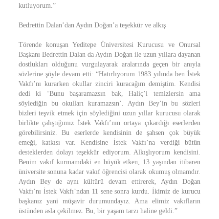
kutluyorum.”
Bedrettin Dalan’dan Aydın Doğan’a teşekkür ve alkış
Törende konuşan Yeditepe Üniversitesi Kurucusu ve Onursal
Başkanı Bedrettin Dalan da Aydın Doğan ile uzun yıllara dayanan
dostlukları olduğunu vurgulayarak aralarında geçen bir anıyla
sözlerine şöyle devam etti: “Hatırlıyorum 1983 yılında ben İstek
Vakfı’nı kurarken okullar zinciri kuracağım demiştim. Kendisi
dedi ki ‘Bunu başaramazsın bak, Haliç’i temizlersin ama
söylediğin bu okulları kuramazsın’. Aydın Bey’in bu sözleri
bizleri teşvik etmek için söylediğini uzun yıllar kurucusu olarak
birlikte çalıştığımız İstek Vakfı’nın ortaya çıkardığı eserlerden
görebilirsiniz. Bu eserlerde kendisinin de şahsen çok büyük
emeği, katkısı var. Kendisine İstek Vakfı’na verdiği bütün
desteklerden dolayı teşekkür ediyorum. Alkışlıyorum kendisini.
Benim vakıf kurmamdaki en büyük etken, 13 yaşından itibaren
üniversite sonuna kadar vakıf öğrencisi olarak okumuş olmamdır.
Aydın Bey de aynı kültürü devam ettirerek, Aydın Doğan
Vakfı’nı İstek Vakfı’ndan 11 sene sonra kurdu. İkimiz de kurucu
başkanız yani müşavir durumundayız. Ama elimiz vakıfların
üstünden asla çekilmez. Bu, bir yaşam tarzı haline geldi.”