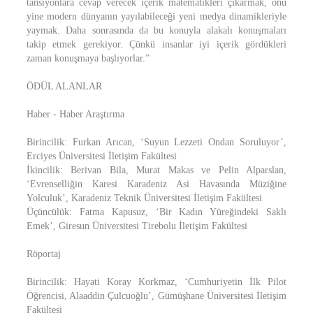
tansiyonlara cevap verecek içerik matematikleri çıkarmak, onu
yine modern dünyanın yayılabileceği yeni medya dinamikleriyle
yaymak. Daha sonrasında da bu konuyla alakalı konuşmaları
takip etmek gerekiyor. Çünkü insanlar iyi içerik gördükleri
zaman konuşmaya başlıyorlar.”
ÖDÜL ALANLAR
Haber - Haber Araştırma
Birincilik: Furkan Arıcan, ‘Suyun Lezzeti Ondan Soruluyor’,
Erciyes Üniversitesi İletişim Fakültesi
İkincilik: Berivan Bila, Murat Makas ve Pelin Alparslan,
‘Evrenselliğin Karesi Karadeniz Asi Havasında Müziğine
Yolculuk’, Karadeniz Teknik Üniversitesi İletişim Fakültesi
Üçüncülük: Fatma Kapusuz, ‘Bir Kadın Yüreğindeki Saklı
Emek’, Giresun Üniversitesi Tirebolu İletişim Fakültesi
Röportaj
Birincilik: Hayati Koray Korkmaz, ‘Cumhuriyetin İlk Pilot
Öğrencisi, Alaaddin Çulcuoğlu’, Gümüşhane Üniversitesi İletişim
Fakültesi