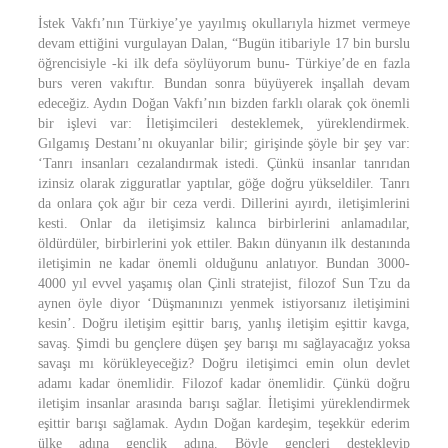
İstek Vakfı’nın Türkiye’ye yayılmış okullarıyla hizmet vermeye
devam ettiğini vurgulayan Dalan, “Bugün itibariyle 17 bin burslu
öğrencisiyle -ki ilk defa söylüyorum bunu- Türkiye’de en fazla
burs veren vakıftır. Bundan sonra büyüyerek inşallah devam
edeceğiz. Aydın Doğan Vakfı’nın bizden farklı olarak çok önemli
bir işlevi var: İletişimcileri desteklemek, yüreklendirmek.
Gılgamış Destanı’nı okuyanlar bilir; girişinde şöyle bir şey var:
‘Tanrı insanları cezalandırmak istedi. Çünkü insanlar tanrıdan
izinsiz olarak zigguratlar yaptılar, göğe doğru yükseldiler. Tanrı
da onlara çok ağır bir ceza verdi. Dillerini ayırdı, iletişimlerini
kesti. Onlar da iletişimsiz kalınca birbirlerini anlamadılar,
öldürdüler, birbirlerini yok ettiler. Bakın dünyanın ilk destanında
iletişimin ne kadar önemli olduğunu anlatıyor. Bundan 3000-
4000 yıl evvel yaşamış olan Çinli stratejist, filozof Sun Tzu da
aynen öyle diyor ‘Düşmanınızı yenmek istiyorsanız iletişimini
kesin’. Doğru iletişim eşittir barış, yanlış iletişim eşittir kavga,
savaş. Şimdi bu gençlere düşen şey barışı mı sağlayacağız yoksa
savaşı mı körükleyeceğiz? Doğru iletişimci emin olun devlet
adamı kadar önemlidir. Filozof kadar önemlidir. Çünkü doğru
iletişim insanlar arasında barışı sağlar. İletişimi yüreklendirmek
eşittir barışı sağlamak. Aydın Doğan kardeşim, teşekkür ederim
ülke adına gençlik adına. Böyle gençleri destekleyip