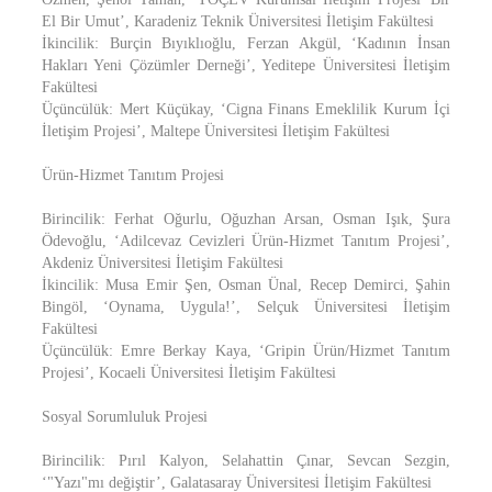
El Bir Umut’, Karadeniz Teknik Üniversitesi İletişim Fakültesi
İkincilik: Burçin Bıyıklıoğlu, Ferzan Akgül, ‘Kadının İnsan
Hakları Yeni Çözümler Derneği’, Yeditepe Üniversitesi İletişim
Fakültesi
Üçüncülük: Mert Küçükay, ‘Cigna Finans Emeklilik Kurum İçi
İletişim Projesi’, Maltepe Üniversitesi İletişim Fakültesi
Ürün-Hizmet Tanıtım Projesi
Birincilik: Ferhat Oğurlu, Oğuzhan Arsan, Osman Işık, Şura
Ödevoğlu, ‘Adilcevaz Cevizleri Ürün-Hizmet Tanıtım Projesi’,
Akdeniz Üniversitesi İletişim Fakültesi
İkincilik: Musa Emir Şen, Osman Ünal, Recep Demirci, Şahin
Bingöl, ‘Oynama, Uygula!’, Selçuk Üniversitesi İletişim
Fakültesi
Üçüncülük: Emre Berkay Kaya, ‘Gripin Ürün/Hizmet Tanıtım
Projesi’, Kocaeli Üniversitesi İletişim Fakültesi
Sosyal Sorumluluk Projesi
Birincilik: Pırıl Kalyon, Selahattin Çınar, Sevcan Sezgin,
‘"Yazı"mı değiştir’, Galatasaray Üniversitesi İletişim Fakültesi