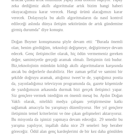
zeka dediğimiz akıllı algoritmalar artık bizim hangi haberi
okuyacağımıza karar verecek. Hangi ürünü alacağımızı karar
verecek. Dolayısıyla bu akıllı algoritmaların da nasıl kontrol
edileceği aslında dünya iletişim sektörünün de artık gündemine
girmiş durumda“ diye konuştu.
Doğan Boyner konuşmasına şöyle devam etti: “Burada önemli
olan; benim gördüğüm, teknoloji değişmeye, değiştirmeye devam
edecek. Genç iletişimciler olarak, hiç ödün vermemeniz gereken
değer, samimiyetle gerçeği aramak olmalı. İletişimin özü budur.
Biz,teknolojinin mümkün kıldığı akıllı algoritmaların karşısında
ancak bu değerlerle durabiliriz. Her zaman şeffaf ve samimi bir
şekilde doğruyu aramak, attığımız tweet’te de, yaptığımız postta
da, yayınladığımız televizyon programında da, gazete köşemizde
de yazdığımızın arkasında durmak bizi gerçek iletişimci yapar.
Siz gençlere vermek istediğim en önemli mesaj bu. Aydın Doğan
Vakfı olarak, nitelikli medya çalışanı yetiştirmesine katkı
sağlamak amacıyla bu yarışmayı düzenliyoruz. Her yıl gençlere
iletişimin temel kriterlerini ve öne çıkan gelişmeleri aktarıyoruz.
Bu misyonla da işimizi yapmaya devam edeceğiz. 29 senedir bu
yarışma yapılıyor, inşallah daha nice 29 seneleri hep beraber
göreceğiz. Ödül alan genç kardeşlerimi de bir kez daha gönülden