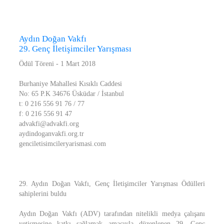
Aydın Doğan Vakfı
29. Genç İletişimciler Yarışması
Ödül Töreni - 1 Mart 2018
Burhaniye Mahallesi Kısıklı Caddesi
No: 65 P.K 34676 Üsküdar / İstanbul
t: 0 216 556 91 76 / 77
f: 0 216 556 91 47
advakfi@advakfi.org
aydindoganvakfi.org.tr
genciletisimcileryarismasi.com
29. Aydın Doğan Vakfı, Genç İletişimciler Yarışması Ödülleri
sahiplerini buldu
Aydın Doğan Vakfı (ADV) tarafından nitelikli medya çalışanı
yetişmesine katkı sağlamak amacıyla düzenlenen 29. Genç