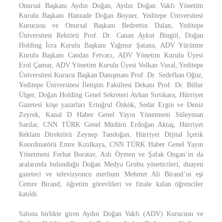
Onursal Başkanı Aydın Doğan, Aydın Doğan Vakfı Yönetim
Kurulu Başkanı Hanzade Doğan Boyner, Yeditepe Üniversitesi
Kurucusu ve Onursal Başkanı Bedrettin Dalan, Yeditepe
Üniversitesi Rektörü Prof. Dr. Canan Aykut Bingöl, Doğan
Holding İcra Kurulu Başkanı Yağmur Şatana, ADV Yürütme
Kurulu Başkanı Candan Fetvacı, ADV Yönetim Kurulu Üyesi
Erol Çamur, ADV Yönetim Kurulu Üyesi Volkan Vural, Yeditepe
Üniversitesi Kurucu Başkan Danışmanı Prof. Dr. Sedefhan Oğuz,
Yeditepe Üniversitesi İletişim Fakültesi Dekanı Prof. Dr. Billur
Ülger, Doğan Holding Genel Sekreteri Ayhan Sırtıkara, Hürriyet
Gazetesi köşe yazarları Ertuğrul Özkök, Sedat Ergin ve Deniz
Zeyrek, Kanal D Haber Genel Yayın Yönetmeni Süleyman
Sarılar, CNN TÜRK Genel Müdürü Erdoğan Aktaş, Hürriyet
Reklam Direktörü Zeynep Tandoğan, Hürriyet Dijital İçerik
Koordinatörü Emre Kızılkaya, CNN TÜRK Haber Genel Yayın
Yönetmeni Ferhat Boratav, Aslı Öymen ve Şafak Ongan’ın da
aralarında bulunduğu Doğan Medya Grubu yöneticileri, duayen
gazeteci ve televizyoncu merhum Mehmet Ali Birand’ın eşi
Cemre Birand, öğretim görevlileri ve finale kalan öğrenciler
katıldı.
Salona birlikte giren Aydın Doğan Vakfı (ADV) Kurucusu ve