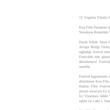
13. Engelsiz Filmler 
Kısa Film Yarışması’
Neredeyse Kesinlikle 
Puruli Kültür Sanat t
Avrupa Birliği Türki
sağladığı festival sin
Festivalde tüm gösteri
düzenleniyor. Festiva
sunuldu.
Festival kapsamında k
düzenlenen Kısa Film 
Hakları Film Festiv
jürinin kararıyla En
İyi Yönetmen ödülü N
sahibi ise Luke J. Sa