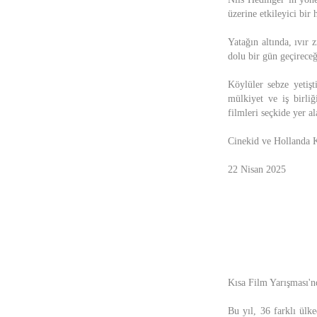
üzerine etkileyici bir
Yatağın altında, ıvır 
dolu bir gün geçirece
Köylüler sebze yetişt
mülkiyet ve iş birliğ
filmleri seçkide yer al
Cinekid ve Hollanda Kr
22 Nisan 2025
Kısa Film Yarışması'nd
Bu yıl, 36 farklı ülk