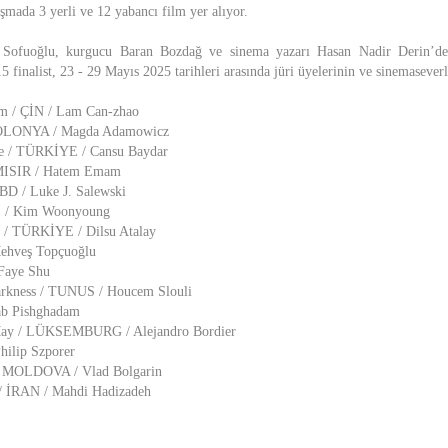
ışmada 3 yerli ve 12 yabancı film yer alıyor.
Sofuoğlu, kurgucu Baran Bozdağ ve sinema yazarı Hasan Nadir Derin’den
15 finalist, 23 - 29 Mayıs 2025 tarihleri arasında jüri üyelerinin ve sinemaseverl
 / ÇİN / Lam Can-zhao
 POLONYA / Magda Adamowicz
se / TÜRKİYE / Cansu Baydar
 MISIR / Hatem Emam
BD / Luke J. Salewski
 / Kim Woonyoung
d / TÜRKİYE / Dilsu Atalay
ehveş Topçuoğlu
Faye Shu
arkness / TUNUS / Houcem Slouli
ab Pishghadam
May / LÜKSEMBURG / Alejandro Bordier
ilip Szporer
 / MOLDOVA / Vlad Bolgarin
 / İRAN / Mahdi Hadizadeh