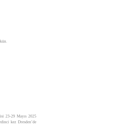
mkün.
kisi 23-29 Mayıs 2025
yedinci kez Dresden’de