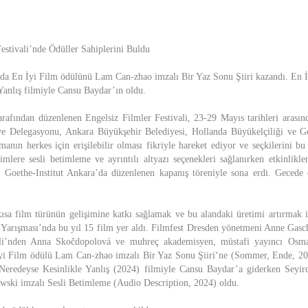
Festivali’nde Ödüller Sahiplerini Buldu
nda En İyi Film ödülünü Lam Can-zhao imzalı Bir Yaz Sonu Şiiri kazandı. En 
Yanlış filmiyle Cansu Baydar’ın oldu.
arafından düzenlenen Engelsiz Filmler Festivali, 23-29 Mayıs tarihleri arasınd
ye Delegasyonu, Ankara Büyükşehir Belediyesi, Hollanda Büyükelçiliği ve Goe
emanın herkes için erişilebilir olması fikriyle hareket ediyor ve seçkilerini bu
mlere sesli betimleme ve ayrıntılı altyazı seçenekleri sağlanırken etkinlikler
l Goethe-Institut Ankara’da düzenlenen kapanış töreniyle sona erdi. Gecede 
ısa film türünün gelişimine katkı sağlamak ve bu alandaki üretimi artırmak
Yarışması’nda bu yıl 15 film yer aldı. Filmfest Dresden yönetmeni Anne Gas
ali’nden Anna Skočdopolová ve muhreç akademisyen, müstafi yayıncı Osm
 İyi Film ödülü Lam Can-zhao imzalı Bir Yaz Sonu Şiiri‘ne (Sommer, Ende, 20
eredeyse Kesinlikle Yanlış (2024) filmiyle Cansu Baydar’a giderken Seyir
lewski imzalı Sesli Betimleme (Audio Description, 2024) oldu.