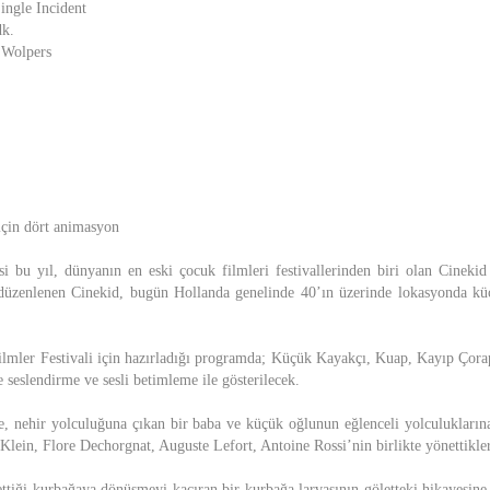
ingle Incident
dk.
 Wolpers
için dört animasyon
si bu yıl, dünyanın en eski çocuk filmleri festivallerinden biri olan Cinekid 
 düzenlenen Cinekid, bugün Hollanda genelinde 40’ın üzerinde lokasyonda küç
ilmler Festivali için hazırladığı programda; Küçük Kayakçı, Kuap, Kayıp Çor
 seslendirme ve sesli betimleme ile gösterilecek.
, nehir yolculuğuna çıkan bir baba ve küçük oğlunun eğlenceli yolculukların
Klein, Flore Dechorgnat, Auguste Lefort, Antoine Rossi’nin birlikte yönettikl
ttiği kurbağaya dönüşmeyi kaçıran bir kurbağa larvasının göletteki hikayesi