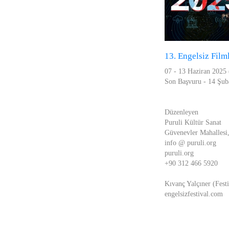
13. Engelsiz Filml
07 - 13 Haziran 2025
Son Başvuru - 14 Şub
Düzenleyen
Puruli Kültür Sanat
Güvenevler Mahallesi
info @ puruli.org
puruli.org
+90 312 466 5920
Kıvanç Yalçıner (Fest
engelsizfestival.com