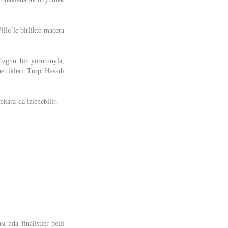
ille’le birlikte macera
n özgün bir yorumuyla,
nettikleri Turp Hasadı
nkara’da izlenebilir.
’nda finalistler belli