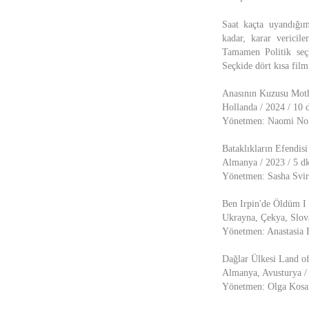
Saat kaçta uyandığım
kadar, karar vericile
Tamamen Politik seçk
Seçkide dört kısa film 
Anasının Kuzusu Moth
Hollanda / 2024 / 10 
Yönetmen: Naomi No
Bataklıkların Efendis
Almanya / 2023 / 5 dk
Yönetmen: Sasha Svi
Ben Irpin'de Öldüm I 
Ukrayna, Çekya, Slova
Yönetmen: Anastasia F
Dağlar Ülkesi Land o
Almanya, Avusturya / 
Yönetmen: Olga Kosa