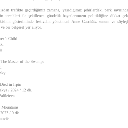
ızdan trafikte geçirdiğimiz zamana, yaşadığımız şehirlerdeki park sayısında
rin tercihleri ile şekillenen gündelik hayatlarımızın politikliğine dikkat ç
isinin gösteriminde festivalin yönetmeni Anne Gaschütz sunum ve söyleşi
ve bir belgesel yer alıyor.
er’s Child
dk.
ir
i The Master of the Swamps
.
rsky
Died in Irpin
kya / 2024 / 12 dk.
alileieva
f Mountains
2023 / 9 dk.
nović