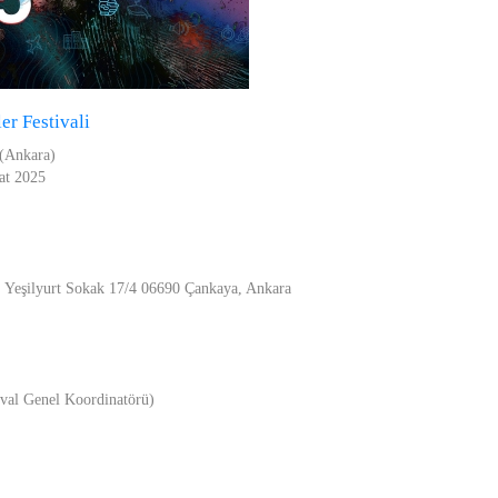
er Festivali
 (Ankara)
at 2025
, Yeşilyurt Sokak 17/4 06690 Çankaya, Ankara
ival Genel Koordinatörü)