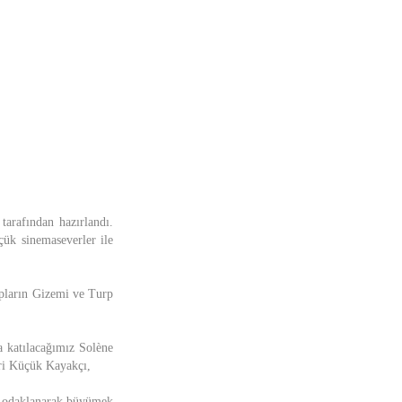
tarafından hazırlandı.
ük sinemaseverler ile
apların Gizemi ve Turp
a katılacağımız Solène
eri Küçük Kayakçı,
ne odaklanarak büyümek