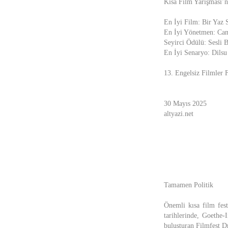
Kısa Film Yarışması’n
En İyi Film: Bir Yaz
En İyi Yönetmen: Cans
Seyirci Ödülü: Sesli 
En İyi Senaryo: Dils
13. Engelsiz Filmler F
30 Mayıs 2025
altyazi.net
Tamamen Politik
Önemli kısa film fes
tarihlerinde, Goethe-
buluşturan Filmfest Dr