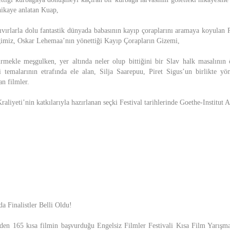
 hikaye anlatan Kuap,
zıvırlarla dolu fantastik dünyada babasının kayıp çoraplarını aramaya koyulan P
ğimiz, Oskar Lehemaa’nın yönettiği Kayıp Çorapların Gizemi,
irmekle meşgulken, yer altında neler olup bittiğini bir Slav halk masalını
i temalarının etrafında ele alan, Silja Saarepuu, Piret Sigus’un birlikte yö
an filmler.
aliyeti’nin katkılarıyla hazırlanan seçki Festival tarihlerinde Goethe-Institut A
a Finalistler Belli Oldu!
eden 165 kısa filmin başvurduğu Engelsiz Filmler Festivali Kısa Film Yarışması