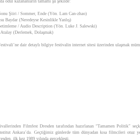
da ödül kazananların tamamı şu şekilde:
 Sonu Şiiri / Sommer, Ende (Yön. Lam Can-zhao)
u Baydar (Neredeyse Kesinlikle Yanlış)
Betimleme / Audio Description (Yön. Luke J. Salewski)
u Atalay (Derlemek, Dolaşmak)
estivali’ne dair detaylı bilgiye festivalin internet sitesi üzerinden ulaşmak mü
tivallerinden Filmfest Dresden tarafından hazırlanan “Tamamen Politik” seç
Institut Ankara’da. Geçtiğimiz günlerde tüm dünyadan kısa filmcileri otuz 
esden, ilk kez 1989 yılında gerçekleşti.