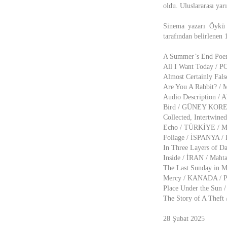
oldu. Uluslararası yar
Sinema yazarı Öykü 
tarafından belirlenen 
A Summer’s End Poem
All I Want Today /
Almost Certainly Fal
Are You A Rabbit? /
Audio Description / A
Bird / GÜNEY KORE
Collected, Intertwine
Echo / TÜRKİYE / M
Foliage / İSPANYA / 
In Three Layers of D
Inside / İRAN / Maht
The Last Sunday in 
Mercy / KANADA / Ph
Place Under the Sun
The Story of A Theft
28 Şubat 2025