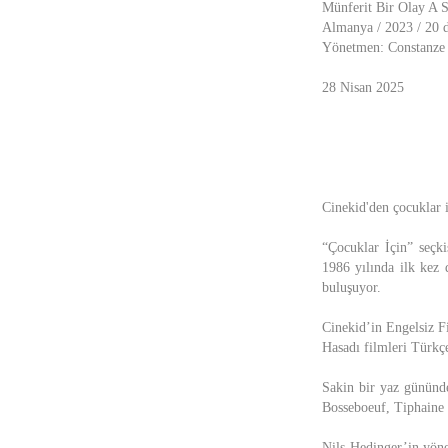
Münferit Bir Olay A S
Almanya / 2023 / 20 
Yönetmen: Constanze
28 Nisan 2025
Cinekid'den çocuklar 
“Çocuklar İçin” seçki
1986 yılında ilk kez
buluşuyor.
Cinekid’in Engelsiz F
Hasadı filmleri Türkçe
Sakin bir yaz gününde
Bosseboeuf, Tiphaine 
Nils Hedinger’in yöne