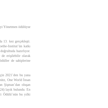
İyi Yönetmen ödülüyse
a 13. kez gerçekleşti.
the-Institut’ün katkı
 doğrultuda hazırlıyor.
 de erişilebilir olarak
ödüller de sahiplerine
 için 2021’den bu yana
chütz, One World İnsan
an Şişman’dan oluşan
24) layık bulundu. En
ci Ödülü’nün bu yılki