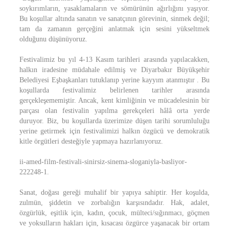
soykırımların, yasaklamaların ve sömürünün ağırlığını yaşıyor.
Bu koşullar altında sanatın ve sanatçının görevinin, sinmek değil;
tam da zamanın gerçeğini anlatmak için sesini yükseltmek
olduğunu düşünüyoruz.
Festivalimiz bu yıl 4-13 Kasım tarihleri arasında yapılacakken,
halkın iradesine müdahale edilmiş ve Diyarbakır Büyükşehir
Belediyesi Eşbaşkanları tutuklanıp yerine kayyım atanmıştır . Bu
koşullarda festivalimiz belirlenen tarihler arasında
gerçekleşememiştir. Ancak, kent kimliğinin ve mücadelesinin bir
parçası olan festivalin yapılma gerekçeleri hâlâ orta yerde
duruyor. Biz, bu koşullarda üzerimize düşen tarihi sorumluluğu
yerine getirmek için festivalimizi halkın özgücü ve demokratik
kitle örgütleri desteğiyle yapmaya hazırlanıyoruz.
ii-amed-film-festivali-sinirsiz-sinema-sloganiyla-basliyor-
222248-1.
Sanat, doğası gereği muhalif bir yapıya sahiptir. Her koşulda,
zulmün, şiddetin ve zorbalığın karşısındadır. Hak, adalet,
özgürlük, eşitlik için, kadın, çocuk, mülteci/sığınmacı, göçmen
ve yoksulların hakları için, kısacası özgürce yaşanacak bir ortam