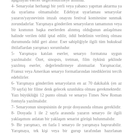
aşağılayan eserler değerlendirmeye alınmaz.
4- Senaryolar herhangi bir yerli veya yabancı yapıttan aktarma ya
da uyarlama olmamalıdır. Edebiyat uyarlaması senaryolar
yazarın/yayınevinin imzalı onayını festival komitesine sunmak
zorundadırlar. Yarışmaya gönderilen senaryoların tamamının veya
bir kısmının başka eserlerden alınmış olduğunun anlaşılması
halinde verilen ödül iptal edilir, ödül bedelinin verilmiş olması
durumunda ödül geri alınır. Eser sahipliğiyle ilgili tüm hukuksal
ihtilaflardan yarışmacı sorumludur.
5- Yarışmaya katılan eserler, senaryo formatına uygun
yazılmalıdır. Özet, sinopsis, tretman, film öyküsü şeklinde
yazılmış eserler, değerlendirmeye alınmazlar. Yarışmacılar,
Fransız veya Amerikan senaryo formatlarından istediklerini tercih
edebilirler.
6- Yarışmaya gönderilen senaryoların en az 70 dakikalık (en az
70 sayfa) bir filme denk gelecek uzunlukta olması gerekmektedir.
Yazı büyüklüğü 12 punto olmalı ve senaryo Times New Roman
fontuyla yazılmalıdır.
7- Senaryonun sinopsisinin de proje dosyasında olması gereklidir.
8- Dosyada 1 ile 2 sayfa arasında yazarın senaryo ile ilgili
yaklaşımını anlatan bir yaklaşım senarist görüşü bulunmalıdır.
9- Bir yarışmacı, en fazla 1 senaryo ile yarışmaya başvurabilir.
Yarışmaya, tek kişi veya bir gurup tarafından hazırlanan