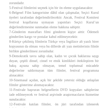
zorundadır.
5-Festival filmlerini seçmek için bir ön eleme uygulanacaktır.
6-Belgesel Film kategorisine dâhil olan çalışmalar, Seçici Kurul
üyeleri tarafından değerlendirilecektir. Ancak, Festival Komitesi
festival koşullarına uymayan yapımları Seçici Kurul’un
değerlendirmesine sunmadan eleme hakkına sahiptir.
7-Gönderim masrafları filmi gönderen kişiye aittir. Ödemeli
gönderilen kargo ve postalar kabul edilmeyecektir.
8-Kürtçe çekilmiş filmlerin Türkçe veya İngilizce alt yazılı birer
kopyasının da olması veya bu dillerde alt yazı metinlerinin filmle
birlikte gönderilmesi zorunludur.
9-Demokratik tavra sahip olan, kadın ve çocuk haklarına saygı
duyan, çeşitli dinsel, cinsel ve etnik kimlikleri ötekileştiren bir
bakış açısına sahip olmayan, temel toplumsal mücadele
değerlerine saldırmayan tüm filmler, festival programına
alınacaktır.
10-Sinemasal açıdan, açık bir şekilde yetersiz olduğu anlaşılan
filmler gösterime alınmayacaktır.
11-Festivale başvuran belgesellerin DVD kopyaları sahiplerine
iade edilmeyecek ve festival arşivinde araştırmacıların hizmetine
sunulacaktır.
12-Festivale katılan filmler, ön jüri tarafından izlenerek