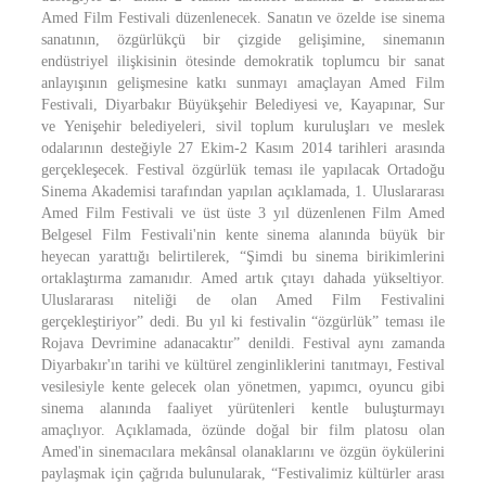
Amed Film Festivali düzenlenecek. Sanatın ve özelde ise sinema
sanatının, özgürlükçü bir çizgide gelişimine, sinemanın
endüstriyel ilişkisinin ötesinde demokratik toplumcu bir sanat
anlayışının gelişmesine katkı sunmayı amaçlayan Amed Film
Festivali, Diyarbakır Büyükşehir Belediyesi ve, Kayapınar, Sur
ve Yenişehir belediyeleri, sivil toplum kuruluşları ve meslek
odalarının desteğiyle 27 Ekim-2 Kasım 2014 tarihleri arasında
gerçekleşecek. Festival özgürlük teması ile yapılacak Ortadoğu
Sinema Akademisi tarafından yapılan açıklamada, 1. Uluslararası
Amed Film Festivali ve üst üste 3 yıl düzenlenen Film Amed
Belgesel Film Festivali'nin kente sinema alanında büyük bir
heyecan yarattığı belirtilerek, “Şimdi bu sinema birikimlerini
ortaklaştırma zamanıdır. Amed artık çıtayı dahada yükseltiyor.
Uluslararası niteliği de olan Amed Film Festivalini
gerçekleştiriyor” dedi. Bu yıl ki festivalin “özgürlük” teması ile
Rojava Devrimine adanacaktır” denildi. Festival aynı zamanda
Diyarbakır'ın tarihi ve kültürel zenginliklerini tanıtmayı, Festival
vesilesiyle kente gelecek olan yönetmen, yapımcı, oyuncu gibi
sinema alanında faaliyet yürütenleri kentle buluşturmayı
amaçlıyor. Açıklamada, özünde doğal bir film platosu olan
Amed'in sinemacılara mekânsal olanaklarını ve özgün öykülerini
paylaşmak için çağrıda bulunularak, “Festivalimiz kültürler arası