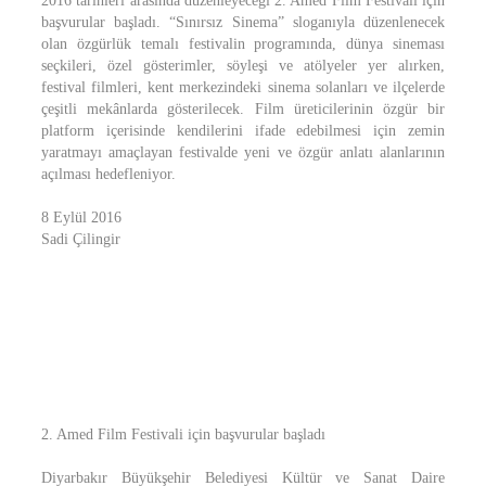
2016 tarihleri arasında düzenleyeceği 2. Amed Film Festivali için
başvurular başladı. “Sınırsız Sinema” sloganıyla düzenlenecek
olan özgürlük temalı festivalin programında, dünya sineması
seçkileri, özel gösterimler, söyleşi ve atölyeler yer alırken,
festival filmleri, kent merkezindeki sinema solanları ve ilçelerde
çeşitli mekânlarda gösterilecek. Film üreticilerinin özgür bir
platform içerisinde kendilerini ifade edebilmesi için zemin
yaratmayı amaçlayan festivalde yeni ve özgür anlatı alanlarının
açılması hedefleniyor.
8 Eylül 2016
Sadi Çilingir
2. Amed Film Festivali için başvurular başladı
Diyarbakır Büyükşehir Belediyesi Kültür ve Sanat Daire