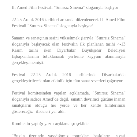
II. Amed Film Festivali “Sınırsız Sinema” sloganıyla başlıyor!
22-25 Aralık 2016 tarihleri arasında düzenlenecek II. Amed Film
Festivali “Sınırsız Sinema” sloganıyla başlıyor!
Sanatın ve sanatçının sesini yükseltmek şiarıyla “Sınırsız Sinema”
sloganıyla başlayacak olan festivalin ilk planlanan tarihi 4-13
Kasım tarihi iken Diyarbakır Büyükşehir Belediyesi
Eşbaşkanlarının tutuklanarak yerlerine kayyum atanmasıyla
gerçekleşememişti.
Festival 22-25 Aralık 2016 tarihlerinde Diyarbakır'da
gerçekleştirilecek olan etkinlik için tüm sanat severleri çağırıyor.
Festival komitesinden yapılan açıklamada, "Sınırsız Sinema”
sloganıyla sadece Amed’de değil, sanatın devrimci gücüne inanan
sanatçıların olduğu her yerde ve her kentte filmlerimizi
göstereceğiz" ifadeleri yer aldı.
Komitenin yaptığı yazılı açıklama şu şekilde:
"Bugün üzerinde yaşadığımız topraklar; baskıların, siyasi