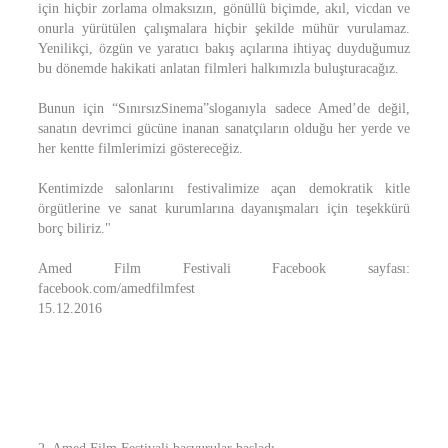
için hiçbir zorlama olmaksızın, gönüllü biçimde, akıl, vicdan ve
onurla yürütülen çalışmalara hiçbir şekilde mühür vurulamaz.
Yenilikçi, özgün ve yaratıcı bakış açılarına ihtiyaç duyduğumuz
bu dönemde hakikati anlatan filmleri halkımızla buluşturacağız.
Bunun için “SınırsızSinema”sloganıyla sadece Amed’de değil,
sanatın devrimci gücüne inanan sanatçıların olduğu her yerde ve
her kentte filmlerimizi göstereceğiz.
Kentimizde salonlarını festivalimize açan demokratik kitle
örgütlerine ve sanat kurumlarına dayanışmaları için teşekkürü
borç biliriz."
Amed Film Festivali Facebook sayfası:
facebook.com/amedfilmfest
15.12.2016