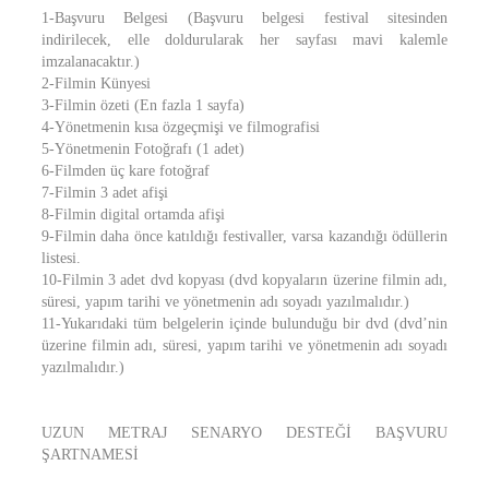
1-Başvuru Belgesi (Başvuru belgesi festival sitesinden
indirilecek, elle doldurularak her sayfası mavi kalemle
imzalanacaktır.)
2-Filmin Künyesi
3-Filmin özeti (En fazla 1 sayfa)
4-Yönetmenin kısa özgeçmişi ve filmografisi
5-Yönetmenin Fotoğrafı (1 adet)
6-Filmden üç kare fotoğraf
7-Filmin 3 adet afişi
8-Filmin digital ortamda afişi
9-Filmin daha önce katıldığı festivaller, varsa kazandığı ödüllerin
listesi.
10-Filmin 3 adet dvd kopyası (dvd kopyaların üzerine filmin adı,
süresi, yapım tarihi ve yönetmenin adı soyadı yazılmalıdır.)
11-Yukarıdaki tüm belgelerin içinde bulunduğu bir dvd (dvd’nin
üzerine filmin adı, süresi, yapım tarihi ve yönetmenin adı soyadı
yazılmalıdır.)
UZUN METRAJ SENARYO DESTEĞİ BAŞVURU
ŞARTNAMESİ