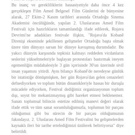
Bu inanç ve gerekliliklerin hassasiyetiyle daha önce 4 kez
gerçekleşen Film Amed Belgesel Film Günlerini de bünyesine
alarak, 27 Ekim-2 Kasım tarihleri arasında Ortadoğu Sinema
Akademisi öncülüğünde, yapılan 2. Uluslararası Amed Film
Festivali için hazırlıkların tamamlandığı ifade edilerek, Rojava
Devrimi'ne adadıkları festivale ilişkin, "Rojava'da Kobanê
Direnişi ekseninde şekillenen gelişmeler Ortadoğu başta olmak
üzere tüm dünyayı sarsan bir düzeye kavuşmuş durumdadır. Bu
yakıcı düzeyin karşısında tepkisiz kalmayı reddeden vicdanların
seslerini yükseltmeleriyle başlayan protestoları bastırmak isteyen
egemenliğin müdahalesiyle 3 gün içerisinde 30'un üzerinde sivil
insan yaşamını yitirdi. Aynı bilanço Kobanê'de neredeyse günlük
bir istatistiğe dönüşmüşken, her gün Rojava'dan gelen cenazeleri
defnediyorken ve toplum bütün dinamikleriyle hassas bir duruşla
mücadele ediyorken, Festival dediğimiz organizasyonun toplum
dışı, soyut bir mekanizmaymış gibi hareket etmesi beklenemez.
Sanatı toplumsal bilincin estetize edilmiş manevi değeri olarak
ifade ettik ve tüm sanat sorumluluğumuzla, toplumun bir parçası
olduğumuz gibi bu sürecin de bir parçası olduğumuzun
fakındayız. 2. Uluslarası Amed Film Festivalini bu gelişmelerden
kaynaklı ileri bir tarihe ertelediğimizi üzülerek belirtiyoruz" diye
belirtildi.