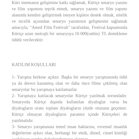
Kürt sinemanın gelişimine katkı sağlamak, Kürtçe senaryo yazımı
ve film yapımını teşvik etmek, senaryo yazımı ve film yapımı
alanında kendini geliştirmek isteyen kişilere destek olmak, nitelik
ve nicelik açısından senaryo yazımının gelişmesini sağlamak
amacıyla, “Amed Film Festivali” tarafından, Festival kapsamında
Kürtçe uzun metrajlı bir senaryoya 10.000(onbin) TL destekleme
ödülü verilecektir.
KATILIM KOŞULLARI
1- Yarışma herkese açıktır. Başka bir senaryo yarışmasında ödül
ya da derece kazanmış olan ve daha önce filme çekilmiş olan
senaryolar bu yarışmaya katılamazlar.
2- Yarışmaya katılacak senaryolar Kürtçe yazılmak zorundadır.
Senaryoda Kürtçe dışında kullanılan diyaloglar varsa bu
diyalogların oranı toplam diyalogların yüzde otuzunu geçemez.
Kürtçe olmayan diyalogların parantez içinde Kürtçeleri de
yazılmalıdır.
3- Senaryo yarışmasına temel insan haklarına, evrensel insanlık
değerlerine aykırı olan, herhangi bir etnik, dinsel, cinsel kimliği