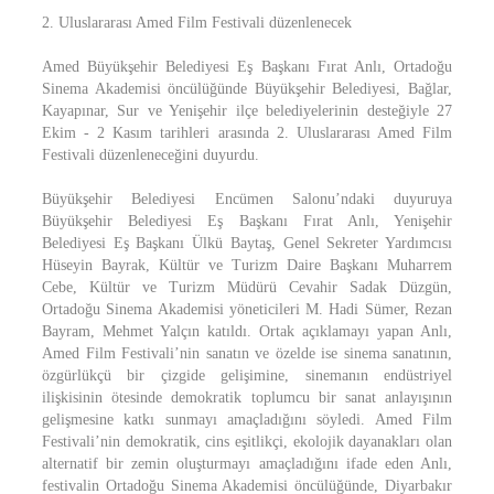
2. Uluslararası Amed Film Festivali düzenlenecek
Amed Büyükşehir Belediyesi Eş Başkanı Fırat Anlı, Ortadoğu
Sinema Akademisi öncülüğünde Büyükşehir Belediyesi, Bağlar,
Kayapınar, Sur ve Yenişehir ilçe belediyelerinin desteğiyle 27
Ekim - 2 Kasım tarihleri arasında 2. Uluslararası Amed Film
Festivali düzenleneceğini duyurdu.
Büyükşehir Belediyesi Encümen Salonu’ndaki duyuruya
Büyükşehir Belediyesi Eş Başkanı Fırat Anlı, Yenişehir
Belediyesi Eş Başkanı Ülkü Baytaş, Genel Sekreter Yardımcısı
Hüseyin Bayrak, Kültür ve Turizm Daire Başkanı Muharrem
Cebe, Kültür ve Turizm Müdürü Cevahir Sadak Düzgün,
Ortadoğu Sinema Akademisi yöneticileri M. Hadi Sümer, Rezan
Bayram, Mehmet Yalçın katıldı. Ortak açıklamayı yapan Anlı,
Amed Film Festivali’nin sanatın ve özelde ise sinema sanatının,
özgürlükçü bir çizgide gelişimine, sinemanın endüstriyel
ilişkisinin ötesinde demokratik toplumcu bir sanat anlayışının
gelişmesine katkı sunmayı amaçladığını söyledi. Amed Film
Festivali’nin demokratik, cins eşitlikçi, ekolojik dayanakları olan
alternatif bir zemin oluşturmayı amaçladığını ifade eden Anlı,
festivalin Ortadoğu Sinema Akademisi öncülüğünde, Diyarbakır