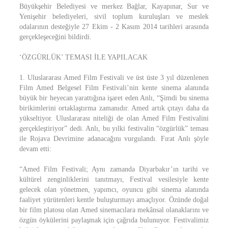
Büyükşehir Belediyesi ve merkez Bağlar, Kayapınar, Sur ve
Yenişehir belediyeleri, sivil toplum kuruluşları ve meslek
odalarının desteğiyle 27 Ekim - 2 Kasım 2014 tarihleri arasında
gerçekleşeceğini bildirdi.
‘ÖZGÜRLÜK’ TEMASI İLE YAPILACAK
1. Uluslararası Amed Film Festivali ve üst üste 3 yıl düzenlenen
Film Amed Belgesel Film Festivali’nin kente sinema alanında
büyük bir heyecan yarattığına işaret eden Anlı, “Şimdi bu sinema
birikimlerini ortaklaştırma zamanıdır. Amed artık çıtayı daha da
yükseltiyor. Uluslararası niteliği de olan Amed Film Festivalini
gerçekleştiriyor” dedi. Anlı, bu yılki festivalin “özgürlük” teması
ile Rojava Devrimine adanacağını vurgulandı. Fırat Anlı şöyle
devam etti:
“Amed Film Festivali; Aynı zamanda Diyarbakır’ın tarihi ve
kültürel zenginliklerini tanıtmayı, Festival vesilesiyle kente
gelecek olan yönetmen, yapımcı, oyuncu gibi sinema alanında
faaliyet yürütenleri kentle buluşturmayı amaçlıyor. Özünde doğal
bir film platosu olan Amed sinemacılara mekânsal olanaklarını ve
özgün öykülerini paylaşmak için çağrıda bulunuyor. Festivalimiz