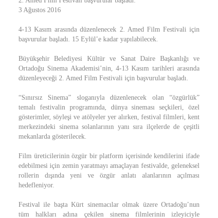
2. Amed Film Festivali başvurular başladı.
3 Ağustos 2016
4-13 Kasım arasında düzenlenecek 2. Amed Film Festivali için
başvurular başladı. 15 Eylül’e kadar yapılabilecek.
Büyükşehir Belediyesi Kültür ve Sanat Daire Başkanlığı ve
Ortadoğu Sinema Akademisi’nin, 4-13 Kasım tarihleri arasında
düzenleyeceği 2. Amed Film Festivali için başvurular başladı.
“Sınırsız Sinema” sloganıyla düzenlenecek olan “özgürlük”
temalı festivalin programında, dünya sineması seçkileri, özel
gösterimler, söyleşi ve atölyeler yer alırken, festival filmleri, kent
merkezindeki sinema solanlarının yanı sıra ilçelerde de çeşitli
mekanlarda gösterilecek.
Film üreticilerinin özgür bir platform içerisinde kendilerini ifade
edebilmesi için zemin yaratmayı amaçlayan festivalde, geleneksel
rollerin dışında yeni ve özgür anlatı alanlarının açılması
hedefleniyor.
Festival ile başta Kürt sinemacılar olmak üzere Ortadoğu’nun
tüm halkları adına çekilen sinema filmlerinin izleyiciyle