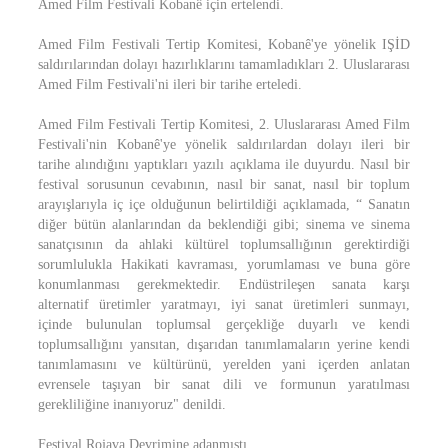
Amed Film Festivali Kobanê için ertelendi.
Amed Film Festivali Tertip Komitesi, Kobanê'ye yönelik IŞİD
saldırılarından dolayı hazırlıklarını tamamladıkları 2. Uluslararası
Amed Film Festivali'ni ileri bir tarihe erteledi.
Amed Film Festivali Tertip Komitesi, 2. Uluslararası Amed Film
Festivali'nin Kobanê'ye yönelik saldırılardan dolayı ileri bir
tarihe alındığını yaptıkları yazılı açıklama ile duyurdu. Nasıl bir
festival sorusunun cevabının, nasıl bir sanat, nasıl bir toplum
arayışlarıyla iç içe olduğunun belirtildiği açıklamada, “ Sanatın
diğer bütün alanlarından da beklendiği gibi; sinema ve sinema
sanatçısının da ahlaki kültürel toplumsallığının gerektirdiği
sorumlulukla Hakikati kavraması, yorumlaması ve buna göre
konumlanması gerekmektedir. Endüstrileşen sanata karşı
alternatif üretimler yaratmayı, iyi sanat üretimleri sunmayı,
içinde bulunulan toplumsal gerçekliğe duyarlı ve kendi
toplumsallığını yansıtan, dışarıdan tanımlamaların yerine kendi
tanımlamasını ve kültürünü, yerelden yani içerden anlatan
evrensele taşıyan bir sanat dili ve formunun yaratılması
gerekliliğine inanıyoruz" denildi.
Festival Rojava Devrimine adanmıştı