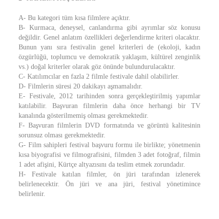
A- Bu kategori tüm kısa filmlere açıktır.
B- Kurmaca, deneysel, canlandırma gibi ayrımlar söz konusu
değildir. Genel anlatım özellikleri değerlendirme kriteri olacaktır.
Bunun yanı sıra festivalin genel kriterleri de (ekoloji, kadın
özgürlüğü, toplumcu ve demokratik yaklaşım, kültürel zenginlik
vs.) doğal kriterler olarak göz önünde bulundurulacaktır.
C- Katılımcılar en fazla 2 filmle festivale dahil olabilirler.
D- Filmlerin süresi 20 dakikayı aşmamalıdır.
E- Festivale, 2012 tarihinden sonra gerçekleştirilmiş yapımlar
katılabilir. Başvuran filmlerin daha önce herhangi bir TV
kanalında gösterilmemiş olması gerekmektedir.
F- Başvuran filmlerin DVD formatında ve görüntü kalitesinin
sorunsuz olması gerekmektedir.
G- Film sahipleri festival başvuru formu ile birlikte; yönetmenin
kısa biyografisi ve filmografisini, filmden 3 adet fotoğraf, filmin
1 adet afişini, Kürtçe altyazısını da teslim etmek zorundadır.
H- Festivale katılan filmler, ön jüri tarafından izlenerek
belirlenecektir. Ön jüri ve ana jüri, festival yönetimince
belirlenir.