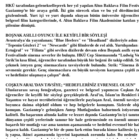
HKÜ tarafından gelenekselleşerek her yıl yapılan Altın Baklava Film Festi
Gaziantep’te bir araya geldi. İki gün sürecek olan ve bu yıl dördüncüsü
gözlemlendi. Yurt içi ve yurt dışında okuyan bütün üniversite öğrencil
belgesel film kategorilerinde, 4. Altın Baklava Film Akademisine katılan y
şölenine dönüştü.
BOŞNAK ASILLI OYUNCU İLE KEYİFLİ BİR SÖYLEŞİ
Avustralya'da yayınlanan; "Blue Heelers" ve "Headland" dizileriyle adın
"Tepenin Gözleri 2" ve "Newcastle" gibi filmlerde de rol aldı. Yurtdışından
Ertuğrul" ve "Filinta" gibi sevilen dizilerde devam eden Boşnak asıllı oy
Festivalinde sinema severler ile buluştu. HKÜ Cep Sinemasında “Ludwig Von 
Strik’in kısa filmi, öğrenciler tarafından büyük bir beğeni ile takip edildi. S
çekmek isteyen genç sinemacılara tavsiyelerde bulundu. Strik: “Sinema il
sevmeniz gerekir. Genç sinemacılara en büyük tavsiyem karşınıza çeşitli z
ve hedefinize ulaşmaya çalışın” dedi.
COŞKUN ARAL’DAN TAVSİYE; “HEDEFLERİNİZ EVRENSEL OLSUN”
Uluslararası savaş fotoğrafçısı, gazeteci ve belgesel yapımcısı Coşkun A
öğrenciler ile keyifli bir söyleşi gerçekleştirdi. Aral’ın, İslam’ın Renkleri i
Yaşantısı ve hayat tecrübelerini öğrencilerle paylaşan Aral, önemli tavsi
boyunca daima objektif oldum ve hep belgelerle konuştum. Sizlerde obj
konuşun. Gaziantep’e gelmişken Antep Mutfağından bahsetmek istiyorum. K
kaliteli. Bu başarının altında kalite ve lezzet dışında Gaziantep’in iyi tanıt
dünyanın çeşitli yerlerinde tanınır bir hale getirmesinde en önemli unsurd
başarılı bir mutfağı var ama tanıtım aşamasında ve hedefini evrensel bir 
başarız kaldı. Gaziantep’te bir de şunu fark ettim burada kimse kalitesiz iş
iş yapsa, ikinci aşamasında işyerini kapatmak zorunda kalır. Bu nedenle 