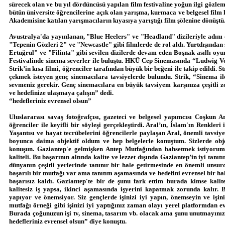
sürecek olan ve bu yıl dördüncüsü yapılan film festivaline yoğun ilgi gözlem
bütün üniversite öğrencilerine açık olan yarışma, kurmaca ve belgesel film 
Akademisine katılan yarışmacıların kıyasıya yarıştığı film şölenine dönüştü
Avustralya'da yayınlanan, "Blue Heelers" ve "Headland" dizileriyle adın
"Tepenin Gözleri 2" ve "Newcastle" gibi filmlerde de rol aldı. Yurtdışından
Ertuğrul" ve "Filinta" gibi sevilen dizilerde devam eden Boşnak asıllı oy
Festivalinde sinema severler ile buluştu. HKÜ Cep Sinemasında “Ludwig Von
Strik’in kısa filmi, öğrenciler tarafından büyük bir beğeni ile takip edildi. S
çekmek isteyen genç sinemacılara tavsiyelerde bulundu. Strik, “Sinema il
sevmeniz gerekir. Genç sinemacılara en büyük tavsiyem karşınıza çeşitli z
ve hedefinize ulaşmaya çalışın” dedi.
“hedefleriniz evrensel olsun”
Uluslararası savaş fotoğrafçısı, gazeteci ve belgesel yapımcısı Coşkun A
öğrenciler ile keyifli bir söyleşi gerçekleştirdi. Aral’ın, İslam'ın Renkleri i
Yaşantısı ve hayat tecrübelerini öğrencilerle paylaşan Aral, önemli tavsi
boyunca daima objektif oldum ve hep belgelerle konuştum. Sizlerde obj
konuşun. Gaziantep'e gelmişken Antep Mutfağından bahsetmek istiyorum. K
kaliteli. Bu başarının altında kalite ve lezzet dışında Gaziantep’in iyi tanıt
dünyanın çeşitli yerlerinde tanınır bir hale getirmesinde en önemli unsurd
başarılı bir mutfağı var ama tanıtım aşamasında ve hedefini evrensel bir 
başarısız kaldı. Gaziantep'te bir de şunu fark ettim burada kimse kalit
kalitesiz iş yapsa, ikinci aşamasında işyerini kapatmak zorunda kalır. 
yapıyor ve önemsiyor. Siz gençlerde işinizi iyi yapın, önemseyin ve işini
mutfağı örneği gibi işinizi iyi yaptığınız zaman olayı yerel platformdan e
Burada çoğunuzun işi tv, sinema, tasarım vb. olacak ama şunu unutmayınız k
hedefleriniz evrensel olsun” diye konuştu.