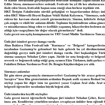
ve Kültür Merkezinde gerçekleştirilen festivalde konuşma yapan Hasan Kal
Edibe Sözen, sinemaseverlere seslendi. Festivale bu yıl ilk kez uluslararası 
ifade eden Sözen, festivalde baştan sona emeği olan herkese teşekkür etti.
HKÜ İletişim Fakültesinin sürekli geliştiğini ve başarılarından dolayı ün
eden HKÜ Mütevelli Heyeti Başkan Vekili Haluk Kalyoncu, “Sinemayı, sadece
ettiren bir kavram olarak yeterli görmemekteyiz. Sinema, kitlelerle ileti
çok zengin ve etkili bir anlatım dilidir. Toplumu biçimlendirme adına gün
ve mizahlarımıza hitap eden ve özellikle yaşanmış hikayelerden beslenen s
aldığı için vazgeçilmez bir değer olarak görmekteyiz” dedi.
Gala gecesi son açılış konuşmasını ise TRT Genel Müdür Yardımcısı Tuncay 
Ünlü jüri isimleri geceye damga vurdu
Altın Baklava Film Festivali’nde "Kurmaca" ve "Belgesel" kategorileri
tarafından Gaziantep’te geleneksel bir hale gelerek bu yıl dördüncüsünün
dağıtıldığı geceye ünlü jüri isimleri damga vurdu. Jüri başkanlığını Tü
sinema sanatçısı Nebahat Çehre yaptı. Jüride ise usta fotoğrafçı ve belges
severek ve beğenerek takip ettiği genç oyuncu Ekin Türkmen, ünlü şarkıc
Fakültesi Dekan Yardımcısı Prof. Dr. Rengin Küçükerdoğan yer aldı.
Sinemayı anlattılar
İki gün süren programıyla sinemaseverleri Gaziantep’te bir araya getiren
Sarajevo’’ kısa film gösteriminin ardından Boşnak asıllı oyuncu Reshad Stri
söyleşi yapan bir diğer isim ise gazeteci yazar Coşkun Aral oldu. Aral 
belgeseli öğrenciler tarafından büyük beğeni aldı.
Ünlü isimlerden keyifli söyleşiler
Gala gecesi öncesi öğrencilerle buluşan jüri isimleri Nebahat Çehre, Kere
imza attı. Kendilerine yöneltilen soruları cevaplayan ünlüler hem eğlendi 