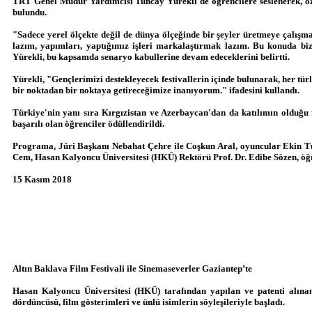
TRT Genel Müdür Yardımcısı Tuncay Yürekli de öğrencilere seslenerek, öz
bulundu.
"Sadece yerel ölçekte değil de dünya ölçeğinde bir şeyler üretmeye çalışm
lazım, yapımları, yaptığımız işleri markalaştırmak lazım. Bu konuda biz
Yürekli, bu kapsamda senaryo kabullerine devam edeceklerini belirtti.
Yürekli, "Gençlerimizi destekleyecek festivallerin içinde bulunarak, her türl
bir noktadan bir noktaya getireceğimize inanıyorum." ifadesini kullandı.
Türkiye'nin yanı sıra Kırgızistan ve Azerbaycan'dan da katılımın olduğu f
başarılı olan öğrenciler ödüllendirildi.
Programa, Jüri Başkanı Nebahat Çehre ile Coşkun Aral, oyuncular Ekin T
Cem, Hasan Kalyoncu Üniversitesi (HKÜ) Rektörü Prof. Dr. Edibe Sözen, öğre
15 Kasım 2018
Altın Baklava Film Festivali ile Sinemaseverler Gaziantep’te
Hasan Kalyoncu Üniversitesi (HKÜ) tarafından yapılan ve patenti alına
dördüncüsü, film gösterimleri ve ünlü isimlerin söyleşileriyle başladı.