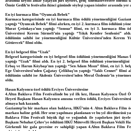
arasında keyifli anlar yaşayan jüri üyeleri, genç sinemaseverlere önemli 
Ömür Gedik’te festivalin ikinci gününde söyleşi yapan isimler arasında yer a
En iyi kurmaca film “Oyuncak Bebek’’
Kurmaca kategorisinde en iyi kurmaca film ödülü yönetmenliğini Gaziante
yaptığı “Oyuncak Bebek” filmi alırken, en iyi 2. kurmaca film ödülünü yöne
Murat Çetinkaya’nın yaptığı “Sonsuz” filmi, en iyi 3. kurmaca film ö
Üniversitesi Kerem Sürmeli’nin yaptığı “Yıkık Kentler Senfonisi” al
ödülünün sahibi ise yönetmenliğini Kültür Üniversitesi’nden Kerem Y
Götürecek” filmi oldu.
En iyi belgesel film “Uzak”
Belgesel kategorisinde en iyi belgesel film ödülünü yönetmenliğini Manas 
yaptığı “Uzak” filmi aldı. En iyi 2. belgesel film ödülünü yönetmenliğin
Erbaş ve Harun Köybaşı’nın yaptığı “Sen Adam Mısın” filmi, en iyi 3. belg
Ege Üniversitesi’nden Çağatay Çelikbaş’ın yaptığı “Saklı Cennet” filmi a
ödülünün sahibi ise Akdeniz Üniversitesi’nden Meral Özdemir’in yönetmen
oldu.
Hasan Kalyoncu özel ödülü Erciyes Üniversitesine
4.Altın Baklava Film Festivalinde bu yıl ilk kez, Hasan Kalyoncu Özel 
Heyeti Başkanı Hasan Kalyoncu anısına verilen ödülü, Erciyes Üniversite
almaya hak kazandı.
Gaziantep’in bir markası olan baklava, HKÜ’nün 4. Altın Baklava Film ödü
markası haline geldi. Her sene yapılması planlanan ve bu yıl dördüncüsü yapı
Baklava Film Festivali büyük ilgi ve yoğunluk ile yapılırken jüri üyele
Başkanı Nebahat Çehre’ye ödülünü HKÜ Mütevelli Heyeti Başkan Vekili Ha
Görkemli bir gala gecesine ev sahipliği yapan 4.Altın Baklava Film Fest