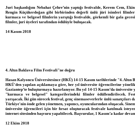
Juri başkanlığını Nebahat Çehre’nin yaptığı festivalde, Kerem Cem, Eki
Rengin Küçükerdoğan gibi birbirinden değerli ünlü jüri isimleri filmler
kurmaca ve belgesel filmlerin yarıştığı festivalde, görkemli bir gala gecesi
filmler, juri üyeleri tarafından ödülüyle buluşacak.
14 Kasım 2018
4. Altın Baklava Film Festivali"ne doğru
Hasan Kalyoncu Üniversitesince (HKÜ) 14-15 Kasım tarihlerinde "4. Altın B
HKÜ'den yapılan açıklamaya göre, her yıl üniversite öğrencilerine yönelik
Gaziantep’te buluşturmaya hazırlanıyor. Bu yıl 14-15 Kasım’da üniversite y
"kurmaca ve belgesel" kategorilerindeki filmler ödüllendirilecek. Fes
yarışacak. İki gün sürecek festival, genç sinemaseverlerle ünlü sanatçıları da
Türkiye'nin önde gelen yönetmen, yapımcı, oyuncularından oluşacak. Sinem
üniversite öğrencileri için bir fırsat oluşturacak festivale katılmak isteyen
internet sitesinden başvuru yapabilecek. Başvurular, 1 Kasım’a kadar deva
12 Ekim 2018