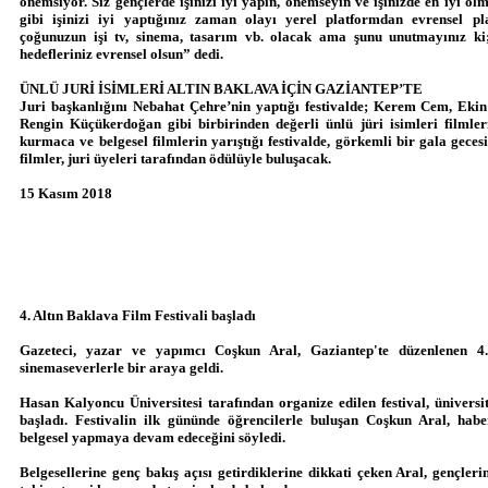
önemsiyor. Siz gençlerde işinizi iyi yapın, önemseyin ve işinizde en iyi ol
gibi işinizi iyi yaptığınız zaman olayı yerel platformdan evrensel pl
çoğunuzun işi tv, sinema, tasarım vb. olacak ama şunu unutmayınız ki;
hedefleriniz evrensel olsun” dedi.
ÜNLÜ JURİ İSİMLERİ ALTIN BAKLAVA İÇİN GAZİANTEP’TE
Juri başkanlığını Nebahat Çehre’nin yaptığı festivalde; Kerem Cem, Eki
Rengin Küçükerdoğan gibi birbirinden değerli ünlü jüri isimleri filmler
kurmaca ve belgesel filmlerin yarıştığı festivalde, görkemli bir gala gecesi
filmler, juri üyeleri tarafından ödülüyle buluşacak.
15 Kasım 2018
4. Altın Baklava Film Festivali başladı
Gazeteci, yazar ve yapımcı Coşkun Aral, Gaziantep'te düzenlenen 4.
sinemaseverlerle bir araya geldi.
Hasan Kalyoncu Üniversitesi tarafından organize edilen festival, üniver
başladı. Festivalin ilk gününde öğrencilerle buluşan Coşkun Aral, haber
belgesel yapmaya devam edeceğini söyledi.
Belgesellerine genç bakış açısı getirdiklerine dikkati çeken Aral, gençleri