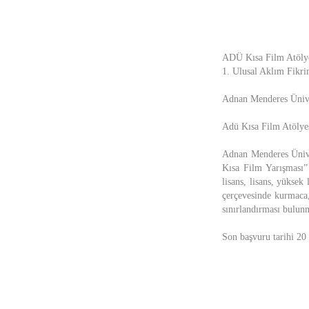
ADÜ Kısa Film Atöly
1. Ulusal Aklım Fikri
Adnan Menderes Ünive
Adü Kısa Film Atölyesi
Adnan Menderes Üniver
Kısa Film Yarışması” 
lisans, lisans, yüksek
çerçevesinde kurmaca,
sınırlandırması bulunm
Son başvuru tarihi 20