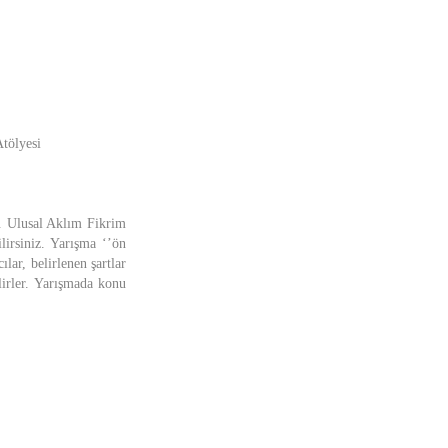
tölyesi
1. Ulusal Aklım Fikrim
lirsiniz. Yarışma ‘’ön
lar, belirlenen şartlar
lirler. Yarışmada konu