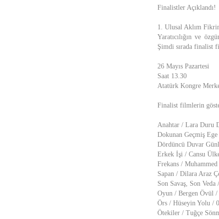
Finalistler Açıklandı!
1.⁠ ⁠Ulusal Aklım Fikr
Yaratıcılığın ve özgü
Şimdi sırada finalist f
26 Mayıs Pazartesi
Saat 13.30
Atatürk Kongre Merke
Finalist filmlerin gös
Anahtar / Lara Duru 
Dokunan Geçmiş Ege /
Dördüncü Duvar Günlü
Erkek İşi / Cansu Ülk
Frekans / Muhammed 
Sapan / Dilara Araz Ç
Son Savaş, Son Veda /
Oyun / Bergen Övül /
Örs / Hüseyin Yolu / 
Ötekiler / Tuğçe Sön