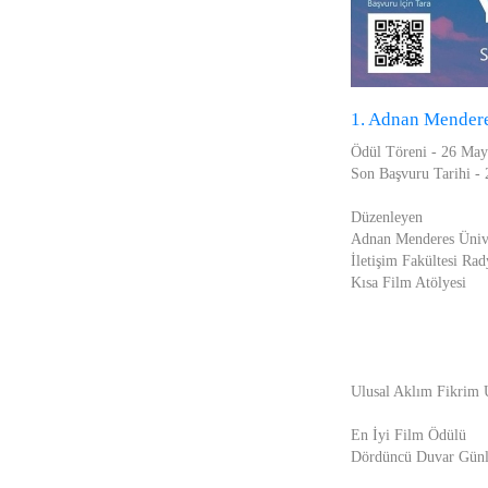
1. Adnan Menderes
Ödül Töreni - 26 May
Son Başvuru Tarihi -
Düzenleyen
Adnan Menderes Ünive
İletişim Fakültesi R
Kısa Film Atölyesi
Ulusal Aklım Fikrim U
En İyi Film Ödülü
Dördüncü Duvar Günlü