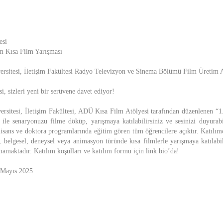
esi
m Kısa Film Yarışması
rsitesi, İletişim Fakültesi Radyo Televizyon ve Sinema Bölümü Film Üretim A
, sizleri yeni bir serüvene davet ediyor!
sitesi, İletişim Fakültesi, ADÜ Kısa Film Atölyesi tarafından düzenlenen “
ile senaryonuzu filme döküp, yarışmaya katılabilirsiniz ve sesinizi duyurabi
 lisans ve doktora programlarında eğitim gören tüm öğrencilere açıktır. Katılımcı
 belgesel, deneysel veya animasyon türünde kısa filmlerle yarışmaya katılabi
amaktadır. Katılım koşulları ve katılım formu için link bio’da!
 Mayıs 2025