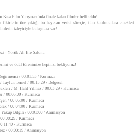
im Kısa Film Yarışması’nda finale kalan filmler belli oldu!
n fikirlerin öne çıktığı bu heyecan verici süreçte, tüm katılımcılara emekleri
ilmlerin izleyiciyle buluşması var!
zi - Yörük Ali Efe Salonu
terimi ve ödül törenimize hepinizi bekliyoruz!
Değirmenci / 00:01:53 / Kurmaca
 Tayfun Temel / 00:15:29 / Belgesel
kleri / M. Halil Yılmaz / 00:03:29 / Kurmaca
er / 00:06:00 / Kurmaca
Şen / 00:05:00 / Kurmaca
olak / 00:04:00 / Kurmaca
 Yakup Bilgili / 00:01:00 / Animasyon
 00:08:29 / Kurmaca
00:11:40 / Kurmaca
mez / 00:03:19 / Animasyon