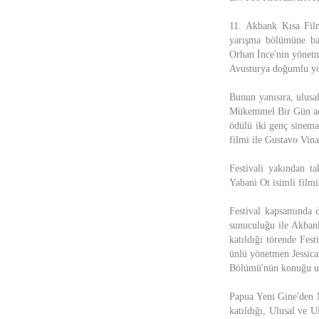
11. Akbank Kısa Film
yarışma bölümüne b
Orhan İnce'nin yöne
Avusturya doğumlu yön
Bunun yanısıra, ulusa
Mükemmel Bir Gün adl
ödülü iki genç sinema
filmi ile Gustavo Vina
Festivali yakından t
Yabani Ot isimli filmi
Festival kapsamında 
sunuculuğu ile Akbank
katıldığı törende Fes
ünlü yönetmen Jessic
Bölümü'nün konuğu ust
Papua Yeni Gine'den M
katıldığı, Ulusal ve U