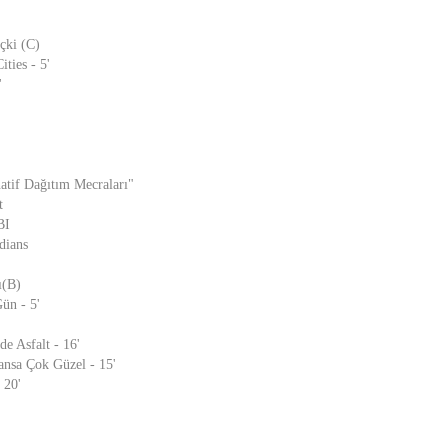
çki (C)
ties - 5'
'
natif Dağıtım Mecraları"
t
BI
dians
ı(B)
ün - 5'
e Asfalt - 16'
ransa Çok Güzel - 15'
 20'