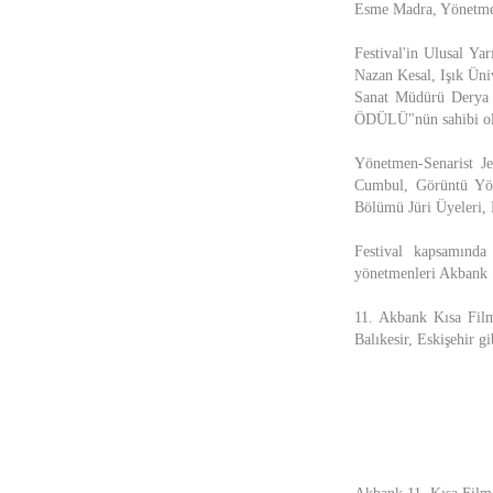
Esme Madra, Yönetmen
Festival'in Ulusal Y
Nazan Kesal, Işık Ün
Sanat Müdürü Derya 
ÖDÜLÜ"nün sahibi o
Yönetmen-Senarist J
Cumbul, Görüntü Yön
Bölümü Jüri Üyeleri
Festival kapsamın
yönetmenleri Akbank S
11. Akbank Kısa Film 
Balıkesir, Eskişehir g