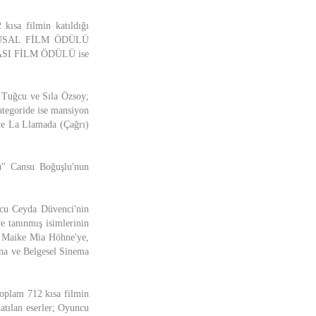
kısa filmin katıldığı
İ ULUSAL FİLM ÖDÜLÜ
ARASI FİLM ÖDÜLÜ ise
d Tuğcu ve Sıla Özsoy;
tegoride ise mansiyon
 ve La Llamada (Çağrı)
lü" Cansu Boğuşlu'nun
ncu Ceyda Düvenci'nin
e tanınmış isimlerinin
rü Maike Mia Höhne'ye,
na ve Belgesel Sinema
toplam 712 kısa filmin
katılan eserler; Oyuncu