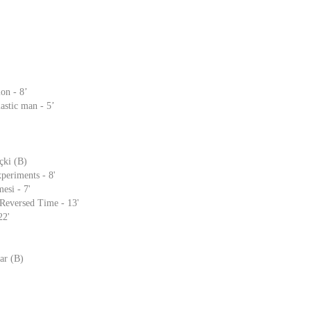
’
on - 8’
astic man - 5’
çki (B)
eriments - 8'
esi - 7'
Reversed Time - 13'
22'
ar (B)
'