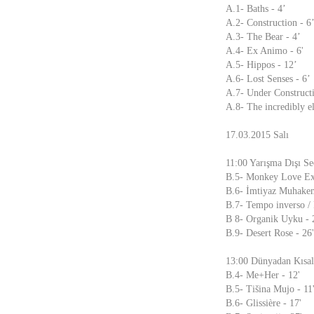
A.1- Baths - 4’
A.2- Construction - 6
A.3- The Bear - 4’
A.4- Ex Animo - 6'
A.5- Hippos - 12’
A.6- Lost Senses - 6’
A.7- Under Constructi
A.8- The incredibly el
17.03.2015 Salı
11:00 Yarışma Dışı Se
B.5- Monkey Love Exp
B.6- İmtiyaz Muhakem
B.7- Tempo inverso / 
B 8- Organik Uyku - 
B.9- Desert Rose - 26'
13:00 Dünyadan Kısal
B.4- Me+Her - 12'
B.5- Tišina Mujo - 11
B.6- Glissière - 17'