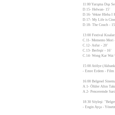
11:00 Yarışma Dışı Se
D.15- Helwan- 15’
D.16- Vekne Hleba I 
D.17- My Life is Cin
D.18- The Couch - 15
13:00 Festival Kısalar
C.11- Memento Mori 
C.12- Asfur - 20’
C.13- Berfeşir - 16’
C.14- Wong Kar Wai Ü
15:00 Atölye (Akbank
- Emre Erdem - Film 
16:00 Belgesel Sinem
A.1- Ölüler Altın Tak
A.2- Penceremde Sard
18:30 Söyleşi: "Belge
- Engin Ayça - Yönet