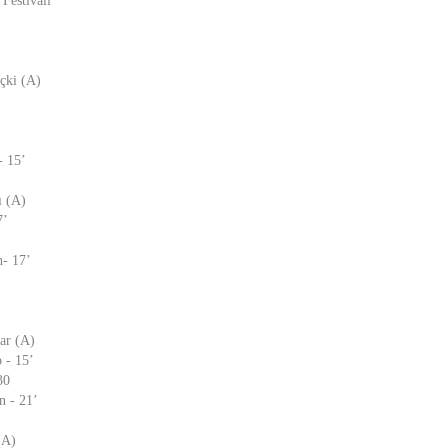
Festivali
çki (A)
- 15’
ı (A)
7’
- 17’
ar (A)
 - 15’
30
n - 21’
(A)