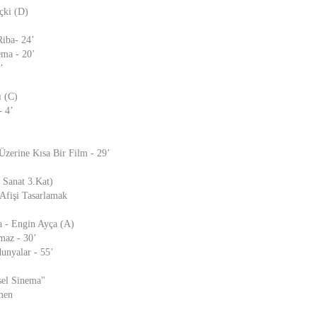
çki (D)
Riba- 24’
ema - 20’
’
ı (C)
- 4’
zerine Kısa Bir Film - 29’
 Sanat 3.Kat)
Afişi Tasarlamak
a - Engin Ayça (A)
maz - 30’
unyalar - 55’
sel Sinema"
men