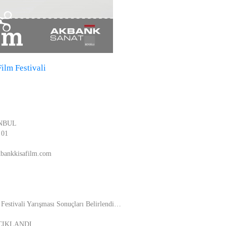
ilm Festivali
ANBUL
 01
kbankkisafilm.com
Festivali Yarışması Sonuçları Belirlendi…
AÇIKLANDI…