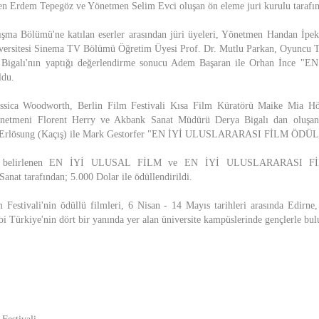
 Erdem Tepegöz ve Yönetmen Selim Evci oluşan ön eleme juri kurulu tarafınd
arışma Bölümü'ne katılan eserler arasından jüri üyeleri, Yönetmen Handan İp
iversitesi Sinema TV Bölümü Öğretim Üyesi Prof. Dr. Mutlu Parkan, Oyuncu T
Bigalı'nın yaptığı değerlendirme sonucu Adem Başaran ile Orhan İnce
ldu.
essica Woodworth, Berlin Film Festivali Kısa Film Küratörü Maike Mia 
etmeni Florent Herry ve Akbank Sanat Müdürü Derya Bigalı dan oluşan 
, Erlösung (Kaçış) ile Mark Gestorfer "EN İYİ ULUSLARARASI FİLM ÖDÜLÜ
da belirlenen EN İYİ ULUSAL FİLM ve EN İYİ ULUSLARARASI FİLM
anat tarafından; 5.000 Dolar ile ödüllendirildi.
Festivali'nin ödüllü filmleri, 6 Nisan - 14 Mayıs tarihleri arasında Edirne
ibi Türkiye'nin dört bir yanında yer alan üniversite kampüslerinde gençlerle bul