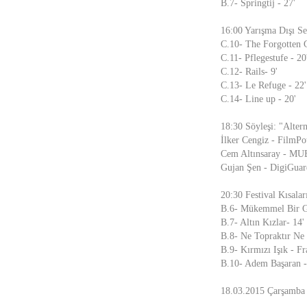
B.7- Springtij - 27'
16:00 Yarışma Dışı Se
C.10- The Forgotten Ci
C.11- Pflegestufe - 20
C.12- Rails- 9'
C.13- Le Refuge - 22'
C.14- Line up - 20'
18:30 Söyleşi: "Alter
İlker Cengiz - FilmPo
Cem Altınsaray - MU
Gujan Şen - DigiGuar
20:30 Festival Kısalar
B.6- Mükemmel Bir G
B.7- Altın Kızlar- 14'
B.8- Ne Topraktır Ne d
B.9- Kırmızı Işık - F
B.10- Adem Başaran -
18.03.2015 Çarşamba