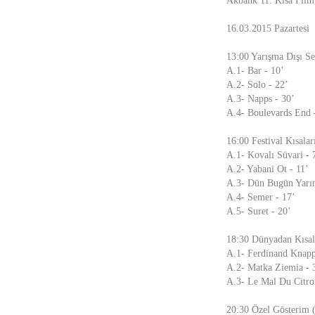
Akbank 11. Kısa Film 
16.03.2015 Pazartesi
13:00 Yarışma Dışı Se
A.1- Bar - 10’
A.2- Solo - 22’
A.3- Napps - 30’
A.4- Boulevards End 
16:00 Festival Kısalar
A.1- Kovalı Süvari - 
A.2- Yabani Ot - 11’
A.3- Dün Bugün Yarın
A.4- Semer - 17’
A.5- Suret - 20’
18:30 Dünyadan Kısal
A.1- Ferdinand Knapp
A.2- Matka Ziemia - 
A.3- Le Mal Du Citro
20:30 Özel Gösterim 