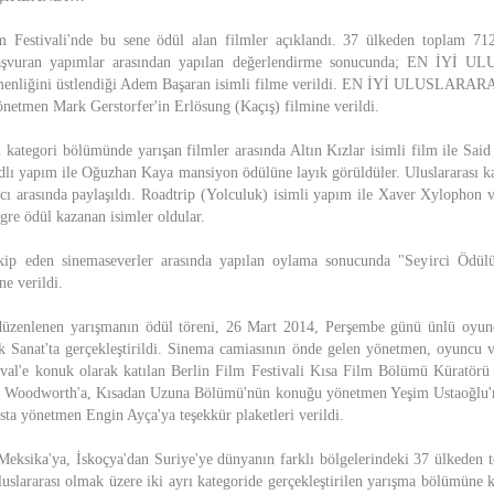
 Festivali'nde bu sene ödül alan filmler açıklandı. 37 ülkeden toplam 712 
aşvuran yapımlar arasından yapılan değerlendirme sonucunda; EN İY
tmenliğini üstlendiği Adem Başaran isimli filme verildi. EN İYİ ULUSLAR
etmen Mark Gerstorfer'in Erlösung (Kaçış) filmine verildi.
l kategori bölümünde yarışan filmler arasında Altın Kızlar isimli film ile Sai
ı yapım ile Oğuzhan Kaya mansiyon ödülüne layık görüldüler. Uluslararası ka
cı arasında paylaşıldı. Roadtrip (Yolculuk) isimli yapım ile Xaver Xylophon
gre ödül kazanan isimler oldular.
akip eden sinemaseverler arasında yapılan oylama sonucunda "Seyirci Ödü
ne verildi.
düzenlenen yarışmanın ödül töreni, 26 Mart 2014, Perşembe günü ünlü oyu
 Sanat'ta gerçekleştirildi. Sinema camiasının önde gelen yönetmen, oyuncu v
tival'e konuk olarak katılan Berlin Film Festivali Kısa Film Bölümü Küratö
a Woodworth'a, Kısadan Uzuna Bölümü'nün konuğu yönetmen Yeşim Ustaoğlu'
a yönetmen Engin Ayça'ya teşekkür plaketleri verildi.
eksika'ya, İskoçya'dan Suriye'ye dünyanın farklı bölgelerindeki 37 ülkeden 
luslararası olmak üzere iki ayrı kategoride gerçekleştirilen yarışma bölümüne 