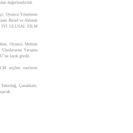
an değerlendirildi.
ekçi, Oyuncu-Yönetmen
aner Birsel ve Akbank
 "EN İYİ ULUSAL FİLM
Höhne, Oyuncu Meltem
Uluslararası Yarışma
"ne layık gördü.
 seçilen eserlerin
, Tekirdağ, Çanakkale,
uşacak.