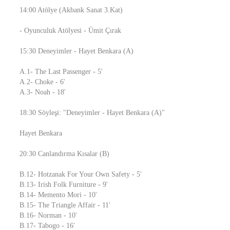
14:00 Atölye (Akbank Sanat 3.Kat)
- Oyunculuk Atölyesi - Ümit Çırak
15:30 Deneyimler - Hayet Benkara (A)
A.1- The Last Passenger - 5'
A.2- Choke - 6'
A.3- Noah - 18'
18:30 Söyleşi: "Deneyimler - Hayet Benkara (A)"
Hayet Benkara
20:30 Canlandırma Kısalar (B)
B.12- Hotzanak For Your Own Safety - 5'
B.13- Irish Folk Furniture - 9'
B.14- Memento Mori - 10'
B.15- The Triangle Affair - 11'
B.16- Norman - 10'
B.17- Tabogo - 16'