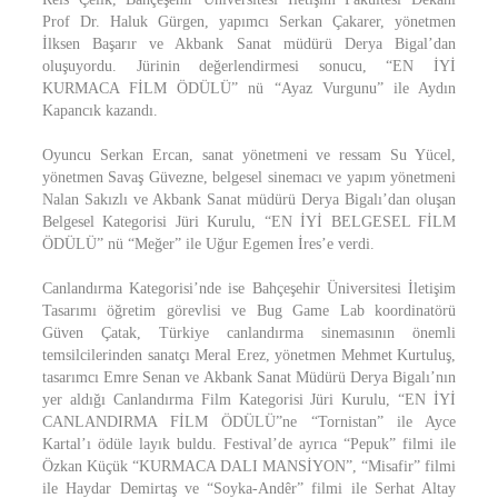
Prof Dr. Haluk Gürgen, yapımcı Serkan Çakarer, yönetmen
İlksen Başarır ve Akbank Sanat müdürü Derya Bigal’dan
oluşuyordu. Jürinin değerlendirmesi sonucu, “EN İYİ
KURMACA FİLM ÖDÜLÜ” nü “Ayaz Vurgunu” ile Aydın
Kapancık kazandı.
Oyuncu Serkan Ercan, sanat yönetmeni ve ressam Su Yücel,
yönetmen Savaş Güvezne, belgesel sinemacı ve yapım yönetmeni
Nalan Sakızlı ve Akbank Sanat müdürü Derya Bigalı’dan oluşan
Belgesel Kategorisi Jüri Kurulu, “EN İYİ BELGESEL FİLM
ÖDÜLÜ” nü “Meğer” ile Uğur Egemen İres’e verdi.
Canlandırma Kategorisi’nde ise Bahçeşehir Üniversitesi İletişim
Tasarımı öğretim görevlisi ve Bug Game Lab koordinatörü
Güven Çatak, Türkiye canlandırma sinemasının önemli
temsilcilerinden sanatçı Meral Erez, yönetmen Mehmet Kurtuluş,
tasarımcı Emre Senan ve Akbank Sanat Müdürü Derya Bigalı’nın
yer aldığı Canlandırma Film Kategorisi Jüri Kurulu, “EN İYİ
CANLANDIRMA FİLM ÖDÜLÜ”ne “Tornistan” ile Ayce
Kartal’ı ödüle layık buldu. Festival’de ayrıca “Pepuk” filmi ile
Özkan Küçük “KURMACA DALI MANSİYON”, “Misafir” filmi
ile Haydar Demirtaş ve “Soyka-Andêr” filmi ile Serhat Altay