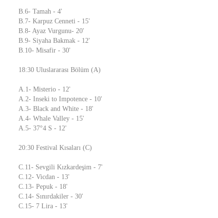
B.6- Tamah - 4'
B.7- Karpuz Cenneti - 15'
B.8- Ayaz Vurgunu- 20'
B.9- Siyaha Bakmak - 12'
B.10- Misafir - 30'
18:30 Uluslararası Bölüm (A)
A.1- Misterio - 12'
A.2- Inseki to Impotence - 10'
A.3- Black and White - 18'
A.4- Whale Valley - 15'
A.5- 37°4 S - 12'
20:30 Festival Kısaları (C)
C.11- Sevgili Kızkardeşim - 7'
C.12- Vicdan - 13'
C.13- Pepuk - 18'
C.14- Sınırdakiler - 30'
C.15- 7 Lira - 13'