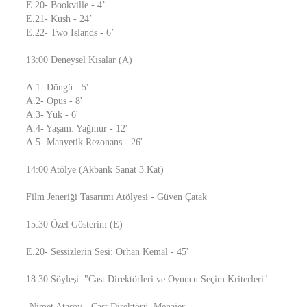
E.20- Bookville - 4’
E.21- Kush - 24’
E.22- Two Islands - 6’
13:00 Deneysel Kısalar (A)
A.1- Döngü - 5'
A.2- Opus - 8'
A.3- Yük - 6'
A.4- Yaşam: Yağmur - 12'
A.5- Manyetik Rezonans - 26'
14:00 Atölye (Akbank Sanat 3.Kat)
Film Jeneriği Tasarımı Atölyesi - Güven Çatak
15:30 Özel Gösterim (E)
E.20- Sessizlerin Sesi: Orhan Kemal - 45'
18:30 Söyleşi: "Cast Direktörleri ve Oyuncu Seçim Kriterleri"
-Nimet Atasoy - Cast Direktörü, Menajer