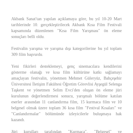
Akbank Sanat'tan yapılan açıklamaya göre, bu yıl 10-20 Mart
tarihlerinde 10. gerçekleştirilecek Akbank Kısa Film Festivali
kapsamında düzenlenen "Kısa Film Yarışması" ön eleme
sonuçları belli oldu.
Festivalin yarışma ve yarışma dışı kategorilerine bu yıl toplam
309 film başvurdu.
Yeni fikirleri desteklemeyi, genç sinemacılara kendilerini
gösterme olanağı ve kısa film kültürüne katkı sağlamayı
amaçlayan festivalin, yönetmen Mehmet Güleryüz, Bahçeşehir
Üniversitesi İletişim Fakültesi Öğretim Görevlisi Ayşegül Selenga
Taşkent ve yönetmen Selim Evci'den oluşan ön eleme jüri
kurulunun değerlendirmesi sonucu, yarışmalı bölüme katılan
eserler arasından 11 canlandırma film, 15 kurmaca film ve 10
belgesel olmak üzere toplam 36 kısa film "Festival Kısaları" ve
"Canlandırmalar" bölümünde izleyicilerle buluşmaya hak
kazandı.
Jüri kurulları tarafından "Kurmaca", "Belgesel" ve