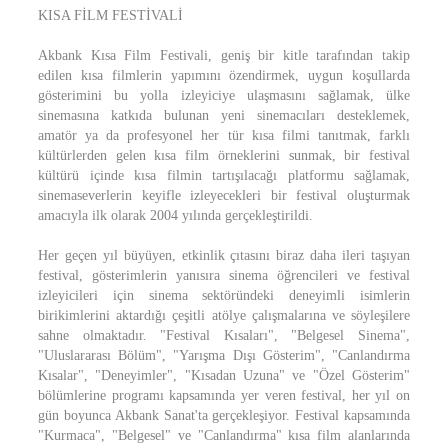
KISA FİLM FESTİVALİ
Akbank Kısa Film Festivali, geniş bir kitle tarafından takip
edilen kısa filmlerin yapımını özendirmek, uygun koşullarda
gösterimini bu yolla izleyiciye ulaşmasını sağlamak, ülke
sinemasına katkıda bulunan yeni sinemacıları desteklemek,
amatör ya da profesyonel her tür kısa filmi tanıtmak, farklı
kültürlerden gelen kısa film örneklerini sunmak, bir festival
kültürü içinde kısa filmin tartışılacağı platformu sağlamak,
sinemaseverlerin keyifle izleyecekleri bir festival oluşturmak
amacıyla ilk olarak 2004 yılında gerçekleştirildi.
Her geçen yıl büyüyen, etkinlik çıtasını biraz daha ileri taşıyan
festival, gösterimlerin yanısıra sinema öğrencileri ve festival
izleyicileri için sinema sektöründeki deneyimli isimlerin
birikimlerini aktardığı çeşitli atölye çalışmalarına ve söyleşilere
sahne olmaktadır. "Festival Kısaları", "Belgesel Sinema",
"Uluslararası Bölüm", "Yarışma Dışı Gösterim", "Canlandırma
Kısalar", "Deneyimler", "Kısadan Uzuna" ve "Özel Gösterim"
bölümlerine programı kapsamında yer veren festival, her yıl on
gün boyunca Akbank Sanat'ta gerçekleşiyor. Festival kapsamında
"Kurmaca", "Belgesel" ve "Canlandırma" kısa film alanlarında