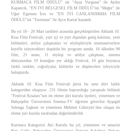
KURMACA FİLM ÖDÜLÜ” nü “Ayaz Vurgunu” ile Aydın
Kapancık, “EN İYİ BELGESEL FİLM ÖDÜLÜ”nü “Meğer” ile
Uğur Egemen İres ve “EN İYİ CANLANDIRMA FİLM
ÖDÜLÜ”nü “Tornistan” ile Ayce Kartal kazandı.
Bu yıl 10 - 20 Mart tarihleri arasında gerçekleştirilen Akbank 10.
Kısa Film Festivali, yurt içi ve yurt dışından geniş katılımı, yeni
bölümleri, atölye çalışmaları ve söyleşileriyle sinemaseverlere
keyifle izleyecekleri dopdolu bir program sundu. 16 ülkeden 98
film, 21 seans, 11 söyleşi ve atölye çalışması, sinema
dünyasından 19 konuğun yer aldığı Festival, 10 gün boyunca
farklı renkler, coğrafyalar, kültürler ve düşünceleri izleyiciyle
buluşturdu.
Akbank 10. Kısa Film Festivali jürisi bu sene dört farklı
kategoriden oluşuyor. 231 filmin başvurduğu yarışmalı bölümü
“Festival Kısaları”nın ön eleme jüri kurulu üyeleri, yönetmen ve
Bahçeşehir Üniversitesi Sinema-TV öğretim görevlisi Ayşegül
Selenga Taşkent ve yönetmen Mehmet Güleryüz’den oluşan ön
eleme juri kurulu tarafından değerlendirildi.
Kurmaca Kategorisi Jüri Kurulu bu yıl; yönetmen ve senarist
Reis Çelik, Bahçeşehir Üniversitesi İletişim Fakültesi Dekanı