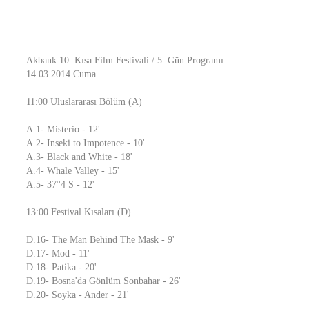
Akbank 10. Kısa Film Festivali / 5. Gün Programı
14.03.2014 Cuma
11:00 Uluslararası Bölüm (A)
A.1- Misterio - 12'
A.2- Inseki to Impotence - 10'
A.3- Black and White - 18'
A.4- Whale Valley - 15'
A.5- 37°4 S - 12'
13:00 Festival Kısaları (D)
D.16- The Man Behind The Mask - 9'
D.17- Mod - 11'
D.18- Patika - 20'
D.19- Bosna'da Gönlüm Sonbahar - 26'
D.20- Soyka - Ander - 21'