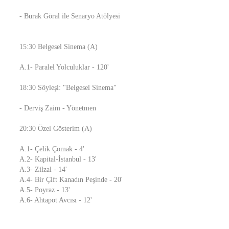
- Burak Göral ile Senaryo Atölyesi
15:30 Belgesel Sinema (A)
A.1- Paralel Yolculuklar - 120'
18:30 Söyleşi: "Belgesel Sinema"
- Derviş Zaim - Yönetmen
20:30 Özel Gösterim (A)
A.1- Çelik Çomak - 4'
A.2- Kapital-İstanbul - 13'
A.3- Zilzal - 14'
A.4- Bir Çift Kanadın Peşinde - 20'
A.5- Poyraz - 13'
A.6- Ahtapot Avcısı - 12'