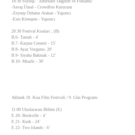
18:30 Söyleşi: "Alternatif Dağıtım ve Fonlama"
-Savaş Ünsal - Crowdfon Kurucusu
-Zeynep Özbatur Atakan - Yapımcı
-Enis Köstepen - Yapımcı
20:30 Festival Kısaları ; (B)
B.6- Tamah - 4'
B.7- Karpuz Cenneti - 15'
B.8- Ayaz Vurgunu- 20'
B.9- Siyaha Bakmak - 12'
B.10- Misafir - 30'
Akbank 10. Kısa Film Festivali / 9. Gün Programı
11:00 Uluslararası Bölüm (E)
E.20- Bookville - 4’
E.21- Kush - 24’
E.22- Two Islands - 6’