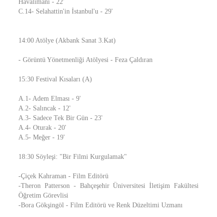
Havalimanı - 22'
C.14- Selahattin'in İstanbul'u - 29'
14:00 Atölye (Akbank Sanat 3.Kat)
- Görüntü Yönetmenliği Atölyesi - Feza Çaldıran
15:30 Festival Kısaları (A)
A.1- Adem Elması - 9'
A.2- Salıncak - 12'
A.3- Sadece Tek Bir Gün - 23'
A.4- Oturak - 20'
A.5- Meğer - 19'
18:30 Söyleşi: "Bir Filmi Kurgulamak"
-Çiçek Kahraman - Film Editörü
-Theron Patterson - Bahçeşehir Üniversitesi İletişim Fakültesi
Öğretim Görevlisi
-Bora Gökşingöl - Film Editörü ve Renk Düzeltimi Uzmanı