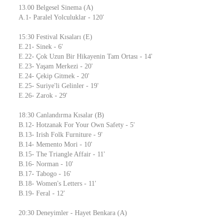
13.00 Belgesel Sinema (A)
A.1- Paralel Yolculuklar - 120'
15:30 Festival Kısaları (E)
E.21- Sinek - 6'
E.22- Çok Uzun Bir Hikayenin Tam Ortası - 14'
E.23- Yaşam Merkezi - 20'
E.24- Çekip Gitmek - 20'
E.25- Suriye'li Gelinler - 19'
E.26- Zarok - 29'
18:30 Canlandırma Kısalar (B)
B.12- Hotzanak For Your Own Safety - 5'
B.13- Irish Folk Furniture - 9'
B.14- Memento Mori - 10'
B.15- The Triangle Affair - 11'
B.16- Norman - 10'
B.17- Tabogo - 16'
B.18- Women's Letters - 11'
B.19- Feral - 12'
20:30 Deneyimler - Hayet Benkara (A)