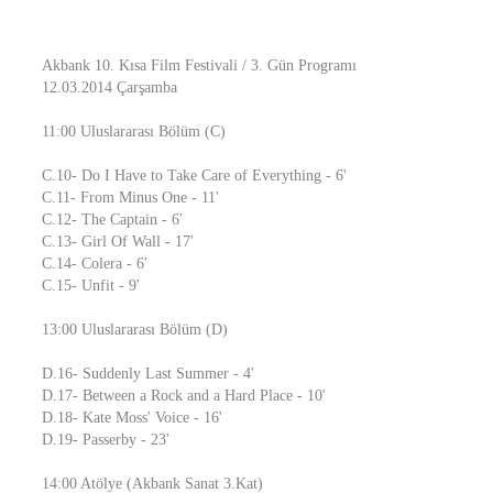
Akbank 10. Kısa Film Festivali / 3. Gün Programı
12.03.2014 Çarşamba
11:00 Uluslararası Bölüm (C)
C.10- Do I Have to Take Care of Everything - 6'
C.11- From Minus One - 11'
C.12- The Captain - 6'
C.13- Girl Of Wall - 17'
C.14- Colera - 6'
C.15- Unfit - 9'
13:00 Uluslararası Bölüm (D)
D.16- Suddenly Last Summer - 4'
D.17- Between a Rock and a Hard Place - 10'
D.18- Kate Moss' Voice - 16'
D.19- Passerby - 23'
14:00 Atölye (Akbank Sanat 3.Kat)