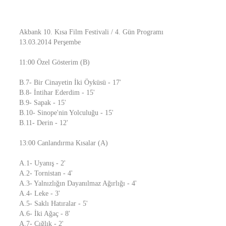
Akbank 10. Kısa Film Festivali / 4. Gün Programı
13.03.2014 Perşembe
11:00 Özel Gösterim (B)
B.7- Bir Cinayetin İki Öyküsü - 17'
B.8- İntihar Ederdim - 15'
B.9- Sapak - 15'
B.10- Sinope'nin Yolculuğu - 15'
B.11- Derin - 12'
13:00 Canlandırma Kısalar (A)
A.1- Uyanış - 2'
A.2- Tornistan - 4'
A.3- Yalnızlığın Dayanılmaz Ağırlığı - 4'
A.4- Leke - 3'
A.5- Saklı Hatıralar - 5'
A.6- İki Ağaç - 8'
A.7- Çığlık - 2'