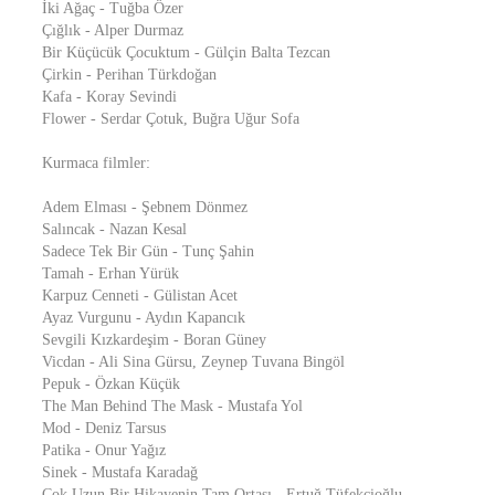
İki Ağaç - Tuğba Özer
Çığlık - Alper Durmaz
Bir Küçücük Çocuktum - Gülçin Balta Tezcan
Çirkin - Perihan Türkdoğan
Kafa - Koray Sevindi
Flower - Serdar Çotuk, Buğra Uğur Sofa
Kurmaca filmler:
Adem Elması - Şebnem Dönmez
Salıncak - Nazan Kesal
Sadece Tek Bir Gün - Tunç Şahin
Tamah - Erhan Yürük
Karpuz Cenneti - Gülistan Acet
Ayaz Vurgunu - Aydın Kapancık
Sevgili Kızkardeşim - Boran Güney
Vicdan - Ali Sina Gürsu, Zeynep Tuvana Bingöl
Pepuk - Özkan Küçük
The Man Behind The Mask - Mustafa Yol
Mod - Deniz Tarsus
Patika - Onur Yağız
Sinek - Mustafa Karadağ
Çok Uzun Bir Hikayenin Tam Ortası - Ertuğ Tüfekçioğlu