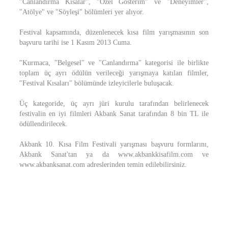
"Canlandırma Kısalar", "Özel Gösterim" ve "Deneyimler",
"Atölye" ve "Söyleşi" bölümleri yer alıyor.
Festival kapsamında, düzenlenecek kısa film yarışmasının son
başvuru tarihi ise 1 Kasım 2013 Cuma.
"Kurmaca, "Belgesel" ve "Canlandırma" kategorisi ile birlikte
toplam üç ayrı ödülün verileceği yarışmaya katılan filmler,
"Festival Kısaları" bölümünde izleyicilerle buluşacak.
Üç kategoride, üç ayrı jüri kurulu tarafından belirlenecek
festivalin en iyi filmleri Akbank Sanat tarafından 8 bin TL ile
ödüllendirilecek.
Akbank 10. Kısa Film Festivali yarışması başvuru formlarını,
Akbank Sanat'tan ya da www.akbankkisafilm.com ve
www.akbanksanat.com adreslerinden temin edilebilirsiniz.