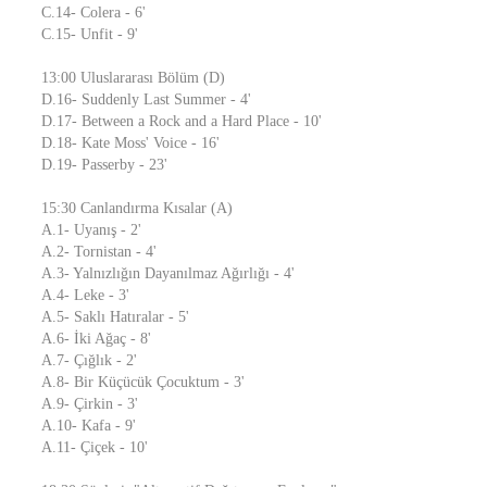
C.14- Colera - 6'
C.15- Unfit - 9'
13:00 Uluslararası Bölüm (D)
D.16- Suddenly Last Summer - 4'
D.17- Between a Rock and a Hard Place - 10'
D.18- Kate Moss' Voice - 16'
D.19- Passerby - 23'
15:30 Canlandırma Kısalar (A)
A.1- Uyanış - 2'
A.2- Tornistan - 4'
A.3- Yalnızlığın Dayanılmaz Ağırlığı - 4'
A.4- Leke - 3'
A.5- Saklı Hatıralar - 5'
A.6- İki Ağaç - 8'
A.7- Çığlık - 2'
A.8- Bir Küçücük Çocuktum - 3'
A.9- Çirkin - 3'
A.10- Kafa - 9'
A.11- Çiçek - 10'