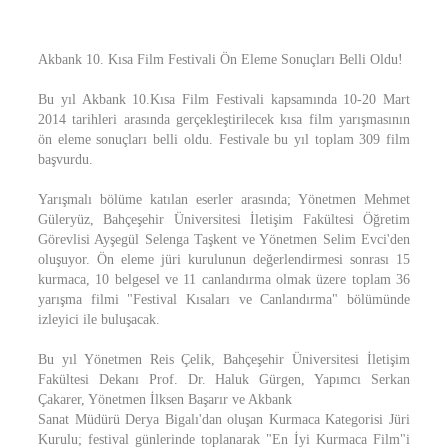
Akbank 10. Kısa Film Festivali Ön Eleme Sonuçları Belli Oldu!
Bu yıl Akbank 10.Kısa Film Festivali kapsamında 10-20 Mart
2014 tarihleri arasında gerçekleştirilecek kısa film yarışmasının
ön eleme sonuçları belli oldu. Festivale bu yıl toplam 309 film
başvurdu.
Yarışmalı bölüme katılan eserler arasında; Yönetmen Mehmet
Güleryüz, Bahçeşehir Üniversitesi İletişim Fakültesi Öğretim
Görevlisi Ayşegül Selenga Taşkent ve Yönetmen Selim Evci'den
oluşuyor. Ön eleme jüri kurulunun değerlendirmesi sonrası 15
kurmaca, 10 belgesel ve 11 canlandırma olmak üzere toplam 36
yarışma filmi "Festival Kısaları ve Canlandırma" bölümünde
izleyici ile buluşacak.
Bu yıl Yönetmen Reis Çelik, Bahçeşehir Üniversitesi İletişim
Fakültesi Dekanı Prof. Dr. Haluk Gürgen, Yapımcı Serkan
Çakarer, Yönetmen İlksen Başarır ve Akbank
Sanat Müdürü Derya Bigalı'dan oluşan Kurmaca Kategorisi Jüri
Kurulu; festival günlerinde toplanarak "En İyi Kurmaca Film"i