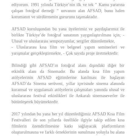
ediyorum. 1991 yılında Türkiye’nin ilk ve tek “ Kamu yararına
çalışan fotoğraf derneği “ unvanını alan AFSAD, bunu halen
korumanın ve sürdürmenin gururunu taşımaktadır.
AFSAD kuruluşundan bu yana üyelerimiz ve paydaşlarımız ile
birlikte Türkiye’de fotoğraf sanatının yaygınlaştırılması için; -
Ulusal ve uluslararası sempozyumlar, sergiler düzenlemekte,
- Uluslararası kısa film ve belgesel yapım seminerleri ve
yarışmalar gerçekleştirmekte, - Çok sayıda proje üretmektedir.
Bilindiği gibi AFSAD’ın fotoğraf alanı dışındaki diğer bir
etkinlik alanı da Sinemadır. Bu alanda kısa film yapım
atölyelerinin AFSAD eğitimlerine katılması ile başlayan
AFSAD’da Sinema serüveni, yıllar içerisinde sinema alanında
kuramsal ve uygulamalı atölyelerin çalışmaları yanında ulusal ve
uluslararası festival etkinlikleri ile Ankaralı sinemaseverler ile
bütünleşerek büyümektedir.
2017 yılından bu yana her yıl düzenlediğimiz AFSAD Kısa Film
Festivalleri ile son yıllarda özellikle ilgiyle takip edilen kısa
filmlerin özendirilmesine katkı sağlayacak platformların
oluşturulmasına ve farklı örneklerinin sunulması yoluyla bu alana