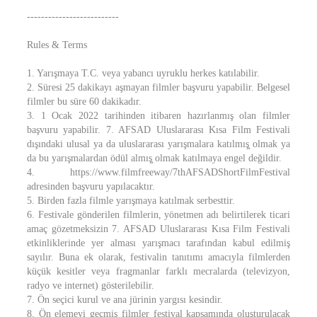
--------------------------
Rules & Terms
1. Yarışmaya T.C. veya yabancı uyruklu herkes katılabilir.
2. Süresi 25 dakikayı aşmayan filmler başvuru yapabilir. Belgesel
filmler bu süre 60 dakikadır.
3. 1 Ocak 2022 tarihinden itibaren hazırlanmış olan filmler
başvuru yapabilir. 7. AFSAD Uluslararası Kısa Film Festivali
dışındaki ulusal ya da uluslararası yarışmalara katılmış̧ olmak ya
da bu yarışmalardan ödül almış̧ olmak katılmaya engel değildir.
4. https://www.filmfreeway/7thAFSADShortFilmFestival
adresinden başvuru yapılacaktır.
5. Birden fazla filmle yarışmaya katılmak serbesttir.
6. Festivale gönderilen filmlerin, yönetmen adı belirtilerek ticari
amaç gözetmeksizin 7. AFSAD Uluslararası Kısa Film Festivali
etkinliklerinde yer alması yarışmacı tarafından kabul edilmiş
sayılır. Buna ek olarak, festivalin tanıtımı amacıyla filmlerden
küçük kesitler veya fragmanlar farklı mecralarda (televizyon,
radyo ve internet) gösterilebilir.
7. Ön seçici kurul ve ana jürinin yargısı kesindir.
8. Ön elemeyi geçmiş̧ filmler festival kapsamında oluşturulacak