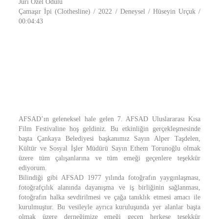
Jüri Özel Ödülü
Çamaşır İpi (Clothesline) / 2022 / Deneysel / Hüseyin Urçuk /
00:04:43
AFSAD’ın geleneksel hale gelen 7. AFSAD Uluslararası Kısa
Film Festivaline hoş geldiniz. Bu etkinliğin gerçekleşmesinde
başta Çankaya Belediyesi başkanımız Sayın Alper Taşdelen,
Kültür ve Sosyal İşler Müdürü Sayın Ethem Torunoğlu olmak
üzere tüm çalışanlarına ve tüm emeği geçenlere teşekkür
ediyorum.
Bilindiği gibi AFSAD 1977 yılında fotoğrafın yaygınlaşması,
fotoğrafçılık alanında dayanışma ve iş birliğinin sağlanması,
fotoğrafın halka sevdirilmesi ve çağa tanıklık etmesi amacı ile
kurulmuştur. Bu vesileyle ayrıca kuruluşunda yer alanlar başta
olmak üzere derneğimize emeği geçen herkese teşekkür