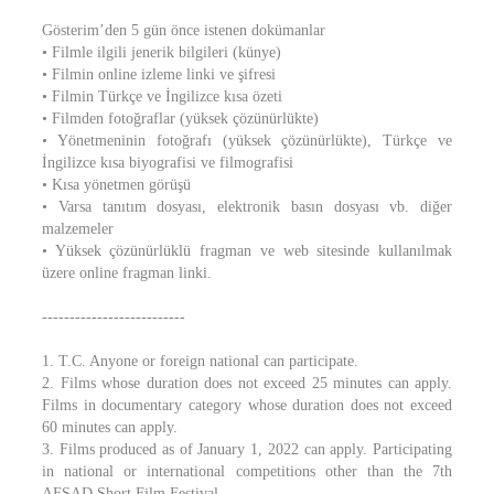
Gösterim’den 5 gün önce istenen dokümanlar
• Filmle ilgili jenerik bilgileri (künye)
• Filmin online izleme linki ve şifresi
• Filmin Türkçe ve İngilizce kısa özeti
• Filmden fotoğraflar (yüksek çözünürlükte)
• Yönetmeninin fotoğrafı (yüksek çözünürlükte), Türkçe ve
İngilizce kısa biyografisi ve filmografisi
• Kısa yönetmen görüşü
• Varsa tanıtım dosyası, elektronik basın dosyası vb. diğer
malzemeler
• Yüksek çözünürlüklü fragman ve web sitesinde kullanılmak
üzere online fragman linki.
--------------------------
1. T.C. Anyone or foreign national can participate.
2. Films whose duration does not exceed 25 minutes can apply.
Films in documentary category whose duration does not exceed
60 minutes can apply.
3. Films produced as of January 1, 2022 can apply. Participating
in national or international competitions other than the 7th
AFSAD Short Film Festival