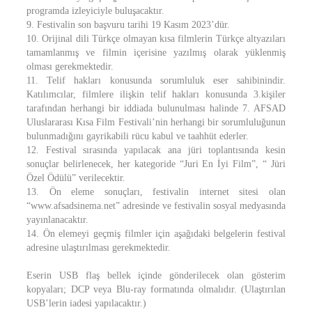
programda izleyiciyle buluşacaktır.
9. Festivalin son başvuru tarihi 19 Kasım 2023’dür.
10. Orijinal dili Türkçe olmayan kısa filmlerin Türkçe altyazıları
tamamlanmış ve filmin içerisine yazılmış olarak yüklenmiş
olması gerekmektedir.
11. Telif hakları konusunda sorumluluk eser sahibinindir.
Katılımcılar, filmlere ilişkin telif hakları konusunda 3.kişiler
tarafından herhangi bir iddiada bulunulması halinde 7. AFSAD
Uluslararası Kısa Film Festivali’nin herhangi bir sorumluluğunun
bulunmadığını gayrikabili rücu kabul ve taahhüt ederler.
12. Festival sırasında yapılacak ana jüri toplantısında kesin
sonuçlar belirlenecek, her kategoride “Juri En İyi Film”, “ Jüri
Özel Ödülü” verilecektir.
13. Ön eleme sonuçları, festivalin internet sitesi olan
“www.afsadsinema.net” adresinde ve festivalin sosyal medyasında
yayınlanacaktır.
14. Ön elemeyi geçmiş filmler için aşağıdaki belgelerin festival
adresine ulaştırılması gerekmektedir.
Eserin USB flaş bellek içinde gönderilecek olan gösterim
kopyaları; DCP veya Blu-ray formatında olmalıdır. (Ulaştırılan
USB’lerin iadesi yapılacaktır.)