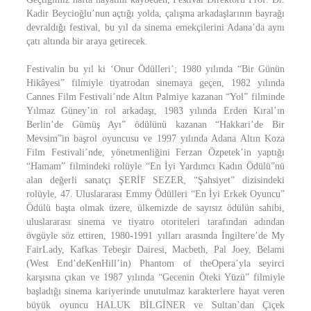
Kadir Beycioğlu’nun açtığı yolda, çalışma arkadaşlarının bayrağı
devraldığı festival, bu yıl da sinema emekçilerini Adana’da aynı
çatı altında bir araya getirecek.
Festivalin bu yıl ki ‘Onur Ödülleri’; 1980 yılında “Bir Günün
Hikâyesi” filmiyle tiyatrodan sinemaya geçen, 1982 yılında
Cannes Film Festivali’nde Altın Palmiye kazanan “Yol” filminde
Yılmaz Güney’in rol arkadaşı, 1983 yılında Erden Kıral’ın
Berlin’de Gümüş Ayı” ödülünü kazanan “Hakkari’de Bir
Mevsim”in başrol oyuncusu ve 1997 yılında Adana Altın Koza
Film Festivali’nde, yönetmenliğini Ferzan Özpetek’in yaptığı
“Hamam” filmindeki rolüyle “En İyi Yardımcı Kadın Ödülü”nü
alan değerli sanatçı ŞERİF SEZER, “Şahsiyet” dizisindeki
rolüyle, 47. Uluslararası Emmy Ödülleri “En İyi Erkek Oyuncu”
Ödülü başta olmak üzere, ülkemizde de sayısız ödülün sahibi,
uluslararası sinema ve tiyatro otoriteleri tarafından adından
övgüyle söz ettiren, 1980-1991 yılları arasında İngiltere’de My
FairLady, Kafkas Tebeşir Dairesi, Macbeth, Pal Joey, Belami
(West End’deKenHill’in) Phantom of theOpera’yla seyirci
karşısına çıkan ve 1987 yılında “Gecenin Öteki Yüzü” filmiyle
başladığı sinema kariyerinde unutulmaz karakterlere hayat veren
büyük oyuncu HALUK BİLGİNER ve Sultan’dan Çiçek