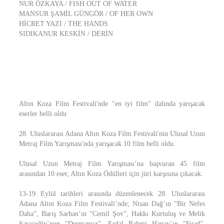
NUR ÖZKAYA / FISH OUT OF WATER
MANSUR ŞAMİL GÜNGÖR / OF HER OWN
HİCRET YAZI / THE HANDS
SIDIKANUR KESKİN / DERİN
Altın Koza Film Festivali'nde "en iyi film" dalında yarışacak
eserler belli oldu
28. Uluslararası Adana Altın Koza Film Festivali'nin Ulusal Uzun
Metraj Film Yarışması'nda yarışacak 10 film belli oldu.
Ulusal Uzun Metraj Film Yarışması’na başvuran 45 film
arasından 10 eser, Altın Koza Ödülleri için jüri karşısına çıkacak.
13-19 Eylül tarihleri arasında düzenlenecek 28. Uluslararası
Adana Altın Koza Film Festivali’nde; Nisan Dağ’ın “Bir Nefes
Daha”, Barış Sarhan’ın “Cemil Şov”, Hakkı Kurtuluş ve Melik
Saraçoğlu’nun “Dermansız”, Erdal Rahmi Hanay’ın “Fuad”,