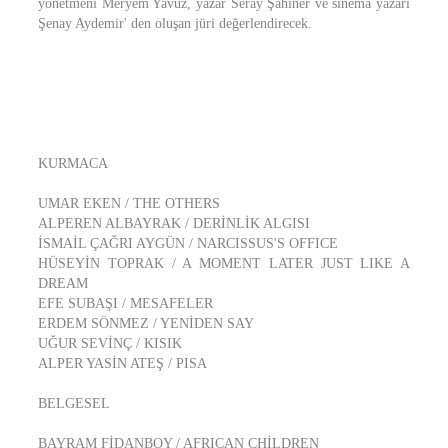
yönetmeni Meryem Yavuz, yazar Seray Şahiner ve sinema yazarı
Şenay Aydemir' den oluşan jüri değerlendirecek.
KURMACA
UMAR EKEN / THE OTHERS
ALPEREN ALBAYRAK / DERİNLİK ALGISI
İSMAİL ÇAĞRI AYGÜN / NARCISSUS'S OFFICE
HÜSEYİN TOPRAK / A MOMENT LATER JUST LIKE A
DREAM
EFE SUBAŞI / MESAFELER
ERDEM SÖNMEZ / YENİDEN SAY
UĞUR SEVİNÇ / KISIK
ALPER YASİN ATEŞ / PISA
BELGESEL
BAYRAM FİDANBOY / AFRICAN CHİLDREN