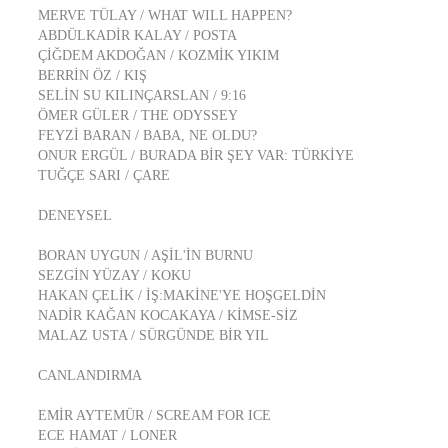
MERVE TÜLAY / WHAT WILL HAPPEN?
ABDÜLKADİR KALAY / POSTA
ÇİĞDEM AKDOĞAN / KOZMİK YIKIM
BERRİN ÖZ / KIŞ
SELİN SU KILINÇARSLAN / 9:16
ÖMER GÜLER / THE ODYSSEY
FEYZİ BARAN / BABA, NE OLDU?
ONUR ERGÜL / BURADA BİR ŞEY VAR: TÜRKİYE
TUĞÇE SARI / ÇARE
DENEYSEL
BORAN UYGUN / AŞİL'İN BURNU
SEZGİN YÜZAY / KOKU
HAKAN ÇELİK / İŞ:MAKİNE'YE HOŞGELDİN
NADİR KAĞAN KOCAKAYA / KİMSE-SİZ
MALAZ USTA / SÜRGÜNDE BİR YIL
CANLANDIRMA
EMİR AYTEMÜR / SCREAM FOR ICE
ECE HAMAT / LONER