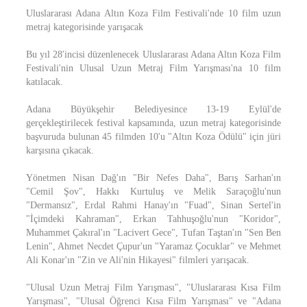
Uluslararası Adana Altın Koza Film Festivali'nde 10 film uzun
metraj kategorisinde yarışacak
Bu yıl 28'incisi düzenlenecek Uluslararası Adana Altın Koza Film
Festivali'nin Ulusal Uzun Metraj Film Yarışması'na 10 film
katılacak.
Adana Büyükşehir Belediyesince 13-19 Eylül'de
gerçekleştirilecek festival kapsamında, uzun metraj kategorisinde
başvuruda bulunan 45 filmden 10'u "Altın Koza Ödülü" için jüri
karşısına çıkacak.
Yönetmen Nisan Dağ'ın "Bir Nefes Daha", Barış Sarhan'ın
"Cemil Şov", Hakkı Kurtuluş ve Melik Saraçoğlu'nun
"Dermansız", Erdal Rahmi Hanay'ın "Fuad", Sinan Sertel'in
"İçimdeki Kahraman", Erkan Tahhuşoğlu'nun "Koridor",
Muhammet Çakıral'ın "Lacivert Gece", Tufan Taştan'ın "Sen Ben
Lenin", Ahmet Necdet Çupur'un "Yaramaz Çocuklar" ve Mehmet
Ali Konar'ın "Zin ve Ali'nin Hikayesi" filmleri yarışacak.
"Ulusal Uzun Metraj Film Yarışması", "Uluslararası Kısa Film
Yarışması", "Ulusal Öğrenci Kısa Film Yarışması" ve "Adana