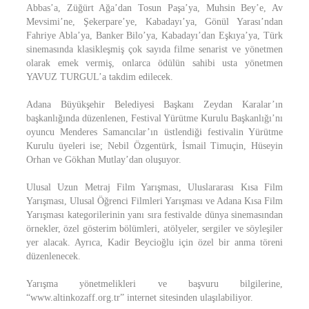
Abbas’a, Züğürt Ağa’dan Tosun Paşa’ya, Muhsin Bey’e, Av
Mevsimi’ne, Şekerpare’ye, Kabadayı’ya, Gönül Yarası’ndan
Fahriye Abla’ya, Banker Bilo’ya, Kabadayı’dan Eşkıya’ya, Türk
sinemasında klasikleşmiş çok sayıda filme senarist ve yönetmen
olarak emek vermiş, onlarca ödülün sahibi usta yönetmen
YAVUZ TURGUL’a takdim edilecek.
Adana Büyükşehir Belediyesi Başkanı Zeydan Karalar’ın
başkanlığında düzenlenen, Festival Yürütme Kurulu Başkanlığı’nı
oyuncu Menderes Samancılar’ın üstlendiği festivalin Yürütme
Kurulu üyeleri ise; Nebil Özgentürk, İsmail Timuçin, Hüseyin
Orhan ve Gökhan Mutlay’dan oluşuyor.
Ulusal Uzun Metraj Film Yarışması, Uluslararası Kısa Film
Yarışması, Ulusal Öğrenci Filmleri Yarışması ve Adana Kısa Film
Yarışması kategorilerinin yanı sıra festivalde dünya sinemasından
örnekler, özel gösterim bölümleri, atölyeler, sergiler ve söyleşiler
yer alacak. Ayrıca, Kadir Beycioğlu için özel bir anma töreni
düzenlenecek.
Yarışma yönetmelikleri ve başvuru bilgilerine,
“www.altinkozaff.org.tr” internet sitesinden ulaşılabiliyor.