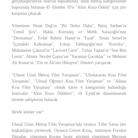
gerçekleştirilecek festival kapsamında, uzun metraj kategorisinde
başvuruda bulunan 45 filmden 10'u "Altın Koza Ödülü" için jüri
karşısına çıkacak.
Yönetmen Nisan Dağ'ın "Bir Nefes Daha", Barış Sarhan'ın
"Cemil Şov", Hakkı Kurtuluş ve Melik Saraçoğlu'nun
"Dermansız", Erdal Rahmi Hanay'ın "Fuad", Sinan Sertel'in
"İçimdeki Kahraman", Erkan Tahhuşoğlu'nun "Koridor",
Muhammet Çakıral'ın "Lacivert Gece", Tufan Taştan'ın "Sen Ben
Lenin", Ahmet Necdet Çupur'un "Yaramaz Çocuklar" ve Mehmet
Ali Konar'ın "Zin ve Ali'nin Hikayesi" filmleri yarışacak.
"Ulusal Uzun Metraj Film Yarışması", "Uluslararası Kısa Film
Yarışması", "Ulusal Öğrenci Kısa Film Yarışması" ve "Adana
Kısa Film Yarışması" olmak üzere 4 kategorinin bulunduğu
festivalin "Altın Koza Ödülleri", 18 Eylül'de düzenlenecek
törenle sahiplerini bulacak.
Jüride kimler var?
Ulusal Uzun Metraj Film Yarışması'nda oyuncu Tilbe Saran jüri
başkanlığını yürütecek. Oyuncu Güven Kıraç, müzisyen Feridun
Düzağaç, yönetmen Kıvanç Sezer, görüntü yönetmeni Meryem