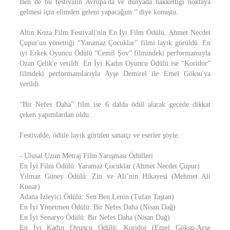
Ben de bu festivalin Avrupa'da ve dünyada hakkettiği noktaya
gelmesi için elimden geleni yapacağım.” diye konuştu.
Altın Koza Film Festivali'nin En İyi Film Ödülü, Ahmet Necdet
Çupur'un yönettiği “Yaramaz Çocuklar” filmi layık görüldü. En
iyi Erkek Oyuncu Ödülü “Cemil Şov” filmindeki performansıyla
Ozan Çelik'e verildi. En İyi Kadın Oyuncu Ödülü ise “Koridor”
filmdeki performanslarıyla Ayşe Demirel ile Emel Göksu'ya
verildi.
“Bir Nefes Daha” film ise 6 dalda ödül alarak gecede dikkat
çeken yapımlardan oldu.
Festivalde, ödüle layık görülen sanatçı ve eserler şöyle:
- Ulusal Uzun Metraj Film Yarışması Ödülleri
En İyi Film Ödülü: Yaramaz Çocuklar (Ahmet Necdet Çupur)
Yılmaz Güney Ödülü: Zin ve Ali’nin Hikayesi (Mehmet Ali
Konar)
Adana İzleyici Ödülü: Sen Ben Lenin (Tufan Taştan)
En İyi Yönetmen Ödülü: Bir Nefes Daha (Nisan Dağ)
En İyi Senaryo Ödülü: Bir Nefes Daha (Nisan Dağ)
En İyi Kadın Oyuncu Ödülü: Koridor (Emel Göksu-Ayşe