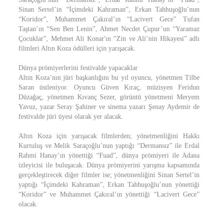
Sinan Sertel’in “İçimdeki Kahraman”, Erkan Tahhuşoğlu’nun
“Koridor”, Muhammet Çakıral’ın “Lacivert Gece” Tufan
Taştan’ın “Sen Ben Lenin”, Ahmet Necdet Çupur’un “Yaramaz
Çocuklar”, Mehmet Ali Konar'ın “Zin ve Ali’nin Hikayesi” adlı
filmleri Altın Koza ödülleri için yarışacak.
Dünya prömiyerlerini festivalde yapacaklar
Altın Koza’nın jüri başkanlığını bu yıl oyuncu, yönetmen Tilbe
Saran üstleniyor. Oyuncu Güven Kıraç, müzisyen Feridun
Düzağaç, yönetmen Kıvanç Sezer, görüntü yönetmeni Meryem
Yavuz, yazar Seray Şahiner ve sinema yazarı Şenay Aydemir de
festivalde jüri üyesi olarak yer alacak.
Altın Koza için yarışacak filmlerden; yönetmenliğini Hakkı
Kurtuluş ve Melik Saraçoğlu’nun yaptığı “Dermansız” ile Erdal
Rahmi Hanay’ın yönettiği “Fuad”, dünya prömiyeri ile Adana
izleyicisi ile buluşacak. Dünya prömiyerini yarışma kapsamında
gerçekleştirecek diğer filmler ise; yönetmenliğini Sinan Sertel’in
yaptığı “İçimdeki Kahraman”, Erkan Tahhuşoğlu’nun yönettiği
“Koridor” ve Muhammet Çakıral’ın yönettiği “Lacivert Gece”
olacak.