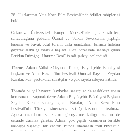
28. Uluslararası Altın Koza Film Festivali’nde ödüller sahiplerini
buldu
Çukurova Üniversitesi Kongre Merkezi'nde gerçekleştirilen,
sunuculuğunu Şebnem Özinal ve Volkan Severcan'ın yaptığı,
kapanış ve büyük ödül töreni, ünlü sanatçıların kırmızı halıdan
geçerek alana gelmesiyle başladı. Ödül töreninde sahneye çıkan
Feridun Düzağaç “Unutma Beni” isimli şarkıyı seslendirdi.
Törene, Adana Valisi Süleyman Elban, Büyükşehir Belediyesi
Başkanı ve Altın Koza Film Festivali Onursal Başkanı Zeydan
Karalar, kent protokolü, sanatçılar ve çok sayıda izleyici katıldı.
Törende bu yıl hayatını kaybeden sanatçılar da anıldıktan sonra
konuşmasını yapmak üzere Adana Büyükşehir Belediyesi Başkanı
Zeydan Karalar sahneye çıktı. Karalar, ”Altın Koza Film
Festivali'nin Türkiye sinemasına kattığı kazanım tartışılmaz.
Ayrıca insanların karakterin, görüşlerine kattığı önemin de
üstünde durmak gerekir. Adana, çok çeşitli kesimlerin birlikte
kardeşçe yaşadığı bir kenttir. Bunda sinemanın rolü büyüktür.