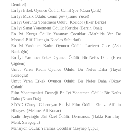
Demirel)
En İyi Erkek Oyuncu Ödülü: Cemil Şov (Ozan Çelik)
En İyi Müzik Ödülü: Cemil Şov (Taner Yücel)
En İyi Görüntü Yönetmeni Ödülü: Koridor (İlker Berke)
En İyi Sanat Yönetmeni Ödülü: Koridor (Berrin Önal)
En İyi Kurgu Ödülü: Yaramaz Çocuklar (Mathilde Van De
Moortel-Elif Uluengin-Nicolas Suburlati)
En İyi Yardımcı Kadın Oyuncu Ödülü: Lacivert Gece (Aslı
Bankoğlu)
En İyi Yardımcı Erkek Oyuncu Ödülü: Bir Nefes Daha (Eren
Çiğdem)
Umut Veren Kadın Oyuncu Ödülü: Bir Nefes Daha (Hayal
Köseoğlu)
Umut Veren Erkek Oyuncu Ödülü: Bir Nefes Daha (Oktay
Çubuk)
Film Yönetmenleri Derneği En İyi Yönetmen Ödülü: Bir Nefes
Daha (Nisan Dağ)
SİYAD Cüneyt Cebenoyan En İyi Film Ödülü: Zin ve Ali’nin
Hikayesi (Mehmet Ali Konar)
Kadir Beycioğlu Jüri Özel Ödülü: Dermansız (Hakkı Kurtuluş-
Melik Saraçoğlu)
Mansiyon Ödülü: Yaramaz Çocuklar (Zeynep Çupur)