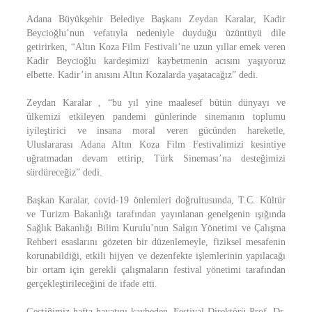
Adana Büyükşehir Belediye Başkanı Zeydan Karalar, Kadir
Beycioğlu’nun vefatıyla nedeniyle duyduğu üzüntüyü dile
getirirken, “Altın Koza Film Festivali’ne uzun yıllar emek veren
Kadir Beycioğlu kardeşimizi kaybetmenin acısını yaşıyoruz
elbette. Kadir’in anısını Altın Kozalarda yaşatacağız” dedi.
Zeydan Karalar , “bu yıl yine maalesef bütün dünyayı ve
ülkemizi etkileyen pandemi günlerinde sinemanın toplumu
iyileştirici ve insana moral veren gücünden hareketle,
Uluslararası Adana Altın Koza Film Festivalimizi kesintiye
uğratmadan devam ettirip, Türk Sineması’na desteğimizi
sürdüreceğiz” dedi.
Başkan Karalar, covid-19 önlemleri doğrultusunda, T.C. Kültür
ve Turizm Bakanlığı tarafından yayınlanan genelgenin ışığında
Sağlık Bakanlığı Bilim Kurulu’nun Salgın Yönetimi ve Çalışma
Rehberi esaslarını gözeten bir düzenlemeyle, fiziksel mesafenin
korunabildiği, etkili hijyen ve dezenfekte işlemlerinin yapılacağı
bir ortam için gerekli çalışmaların festival yönetimi tarafından
gerçekleştirileceğini de ifade etti.
Geçtiğimiz hafta hayatını kaybeden, Festival Direktörü Prof. Dr.