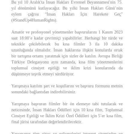
Bu yıl 10 Aralık'ta İnsan Hakları Evrensel Beyannamesi'nin 75.
yıl dönümünü kutlayacağız. Bu yılki İnsan Hakları Günü’nün
eylem çağrısı “İnsan Hakları İçin Harekete Geç”
(#StandUp4HumanRights).
Amatör ve profesyonel yönetmenler başvurularını 1 Kasım 2023
saat 18:00’e kadar çevrimiçi yapabilirler. Herhangi bir türde ve
teknikle çekilebilecek bu kısa filmler 3 ila 10 dakika
uzunluğunda olmalıdır. İnsan haklarına ilişkin konularda ortak
bir tartışma ortamı yaratmak için sizler de katılın. Avrupa Birliği
Türkiye Delegasyonu aynı zamanda, kısa film yönetmenlerini
toplumsal cinsiyet eşitliği ve iklim krizi konularında da
düşünmeye teşvik etmeyi sürdürüyor.
Yarışmaya katılım şart ve koşullarını ve başvuru formunu metnin
sonundaki bağlantıdan indirebilirsiniz.
Yarışmaya başvuran filmler bir ön elemeye tabi tutulacak ve
neticesinde, İnsan Hakları Ödülleri için 10 kısa film, Toplumsal
Cinsiyet Eşitliği ve İklim Krizi Özel Ödülleri için 5’er kısa film,
final jürisi tarafından değerlendirilecektir.
Yarışmanın tüm süreç ve gelişmelerini internet sitemizden ve