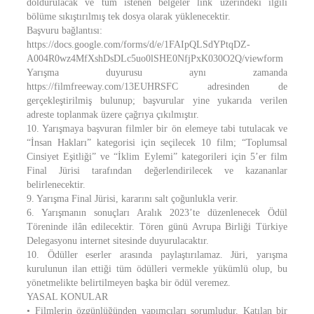
doldurulacak ve tüm istenen belgeler link üzerindeki ilgili
bölüme sıkıştırılmış tek dosya olarak yüklenecektir.
Başvuru bağlantısı:
https://docs.google.com/forms/d/e/1FAIpQLSdYPtqDZ-
A004R0wz4MfXshDsDLc5uo0lSHE0NfjPxK030O2Q/viewform
Yarışma duyurusu aynı zamanda
https://filmfreeway.com/13EUHRSFC adresinden de
gerçekleştirilmiş bulunup; başvurular yine yukarıda verilen
adreste toplanmak üzere çağrıya çıkılmıştır.
10. Yarışmaya başvuran filmler bir ön elemeye tabi tutulacak ve
“İnsan Hakları” kategorisi için seçilecek 10 film; “Toplumsal
Cinsiyet Eşitliği” ve “İklim Eylemi” kategorileri için 5’er film
Final Jürisi tarafından değerlendirilecek ve kazananlar
belirlenecektir.
9. Yarışma Final Jürisi, kararını salt çoğunlukla verir.
6. Yarışmanın sonuçları Aralık 2023’te düzenlenecek Ödül
Töreninde ilân edilecektir. Tören günü Avrupa Birliği Türkiye
Delegasyonu internet sitesinde duyurulacaktır.
10. Ödüller eserler arasında paylaştırılamaz. Jüri, yarışma
kurulunun ilan ettiği tüm ödülleri vermekle yükümlü olup, bu
yönetmelikte belirtilmeyen başka bir ödül veremez.
YASAL KONULAR
• Filmlerin özgünlüğünden yapımcıları sorumludur. Katılan bir