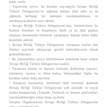
hakkı vardır.
• Yapımcılar ayrıca, bu kurallar aracılığıyla Avrupa Birliği
Türkiye Delegasyonu’na sağlanan hakları ihlal eden ya da
çiğneyen herhangi bir sözleşme imzalamadıklarını ve
imzalamayacaklarını teyit ederler.
• Avrupa Birliği Türkiye Delegasyonu’nun, katılımcıların bu
Katılım Kuralları ve Koşullarını ihlali ya da ihlal şüphesi
oluşması durumunda filmlerini yarışmanın dışında tutma hakkı
kesinlikle saklıdır.
• Avrupa Birliği Türkiye Delegasyonu yarışmaya katılan tüm
filmleri arşivinde saklayacak, gerekli hallerdeücretsiz olarak
gösterebilecektir.
• Bu yönetmelikte ayrıca belirtilmeyen konularda karar yetkisi
Avrupa Birliği Türkiye Delegasyonu’naaittir.
• Yarışmaya katılan ve başvuru formunu doldurmuş yapımcı,
yönetmen, oyuncu ve filme katkısı bulunandiğer kişiler bu
kuralları kabul etmiş sayılırlar.
• Yarışmayı kazananlar, eserlerinin ödül töreninin akabinde
Avrupa Birliği Türkiye Delegasyonu web sitesinde ve sosyal
medya hesaplarında (Youtube, Facebook ve benzeri platformlar)
yayınlanabileceğini kabul etmiş sayılırlar.
Yarışma Organizasyonu Avrupa Birliği Türkiye Delegasyonu
adına yürütülmektedir.