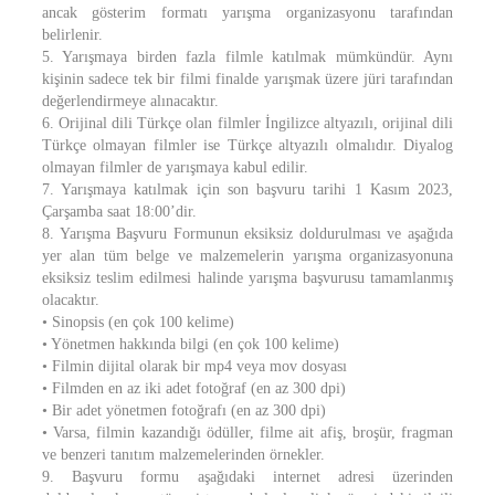
ancak gösterim formatı yarışma organizasyonu tarafından
belirlenir.
5. Yarışmaya birden fazla filmle katılmak mümkündür. Aynı
kişinin sadece tek bir filmi finalde yarışmak üzere jüri tarafından
değerlendirmeye alınacaktır.
6. Orijinal dili Türkçe olan filmler İngilizce altyazılı, orijinal dili
Türkçe olmayan filmler ise Türkçe altyazılı olmalıdır. Diyalog
olmayan filmler de yarışmaya kabul edilir.
7. Yarışmaya katılmak için son başvuru tarihi 1 Kasım 2023,
Çarşamba saat 18:00’dir.
8. Yarışma Başvuru Formunun eksiksiz doldurulması ve aşağıda
yer alan tüm belge ve malzemelerin yarışma organizasyonuna
eksiksiz teslim edilmesi halinde yarışma başvurusu tamamlanmış
olacaktır.
• Sinopsis (en çok 100 kelime)
• Yönetmen hakkında bilgi (en çok 100 kelime)
• Filmin dijital olarak bir mp4 veya mov dosyası
• Filmden en az iki adet fotoğraf (en az 300 dpi)
• Bir adet yönetmen fotoğrafı (en az 300 dpi)
• Varsa, filmin kazandığı ödüller, filme ait afiş, broşür, fragman
ve benzeri tanıtım malzemelerinden örnekler.
9. Başvuru formu aşağıdaki internet adresi üzerinden