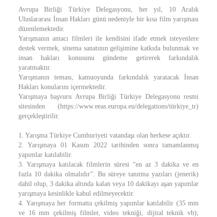
Avrupa Birliği Türkiye Delegasyonu, her yıl, 10 Aralık
Uluslararası İnsan Hakları günü nedeniyle bir kısa film yarışması
düzenlemektedir.
Yarışmanın amacı filmleri ile kendisini ifade etmek isteyenlere
destek vermek, sinema sanatının gelişimine katkıda bulunmak ve
insan hakları konusunu gündeme getirerek farkındalık
yaratmaktır.
Yarışmanın teması, kamuoyunda farkındalık yaratacak İnsan
Hakları konularını içermektedir.
Yarışmaya başvuru Avrupa Birliği Türkiye Delegasyonu resmi
sitesinden (https://www.eeas.europa.eu/delegations/türkiye_tr)
gerçekleştirilir.
1. Yarışma Türkiye Cumhuriyeti vatandaşı olan herkese açıktır.
2. Yarışmaya 01 Kasım 2022 tarihinden sonra tamamlanmış
yapımlar katılabilir.
3. Yarışmaya katılacak filmlerin süresi “en az 3 dakika ve en
fazla 10 dakika olmalıdır”. Bu süreye tanıtma yazıları (jenerik)
dahil olup, 3 dakika altında kalan veya 10 dakikayı aşan yapımlar
yarışmaya kesinlikle kabul edilmeyecektir.
4. Yarışmaya her formatta çekilmiş yapımlar katılabilir (35 mm
ve 16 mm çekilmiş filmler, video tekniği, dijital teknik vb);