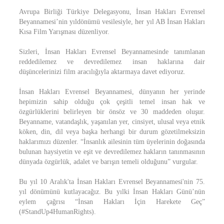
Avrupa Birliği Türkiye Delegasyonu, İnsan Hakları Evrensel
Beyannamesi’nin yıldönümü vesilesiyle, her yıl AB İnsan Hakları
Kısa Film Yarışması düzenliyor.
Sizleri, İnsan Hakları Evrensel Beyannamesinde tanımlanan
reddedilemez ve devredilemez insan haklarına dair
düşüncelerinizi film aracılığıyla aktarmaya davet ediyoruz.
İnsan Hakları Evrensel Beyannamesi, dünyanın her yerinde
hepimizin sahip olduğu çok çeşitli temel insan hak ve
özgürlüklerini belirleyen bir önsöz ve 30 maddeden oluşur.
Beyanname, vatandaşlık, yaşanılan yer, cinsiyet, ulusal veya etnik
köken, din, dil veya başka herhangi bir durum gözetilmeksizin
haklarımızı düzenler. “İnsanlık ailesinin tüm üyelerinin doğasında
bulunan haysiyetin ve eşit ve devredilemez hakların tanınmasının
dünyada özgürlük, adalet ve barışın temeli olduğunu” vurgular.
Bu yıl 10 Aralık'ta İnsan Hakları Evrensel Beyannamesi'nin 75.
yıl dönümünü kutlayacağız. Bu yılki İnsan Hakları Günü’nün
eylem çağrısı “İnsan Hakları İçin Harekete Geç”
(#StandUp4HumanRights).