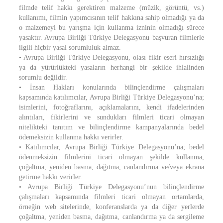
filmde telif hakkı gerektiren malzeme (müzik, görüntü, vs.)
kullanımı, filmin yapımcısının telif hakkına sahip olmadığı ya da
o malzemeyi bu yarışma için kullanma izninin olmadığı sürece
yasaktır. Avrupa Birliği Türkiye Delegasyonu başvuran filmlerle
ilgili hiçbir yasal sorumluluk almaz.
• Avrupa Birliği Türkiye Delegasyonu, olası fikir eseri hırsızlığı
ya da yürürlükteki yasaların herhangi bir şekilde ihlalinden
sorumlu değildir.
• İnsan Hakları konularında bilinçlendirme çalışmaları
kapsamında katılımcılar, Avrupa Birliği Türkiye Delegasyonu’na;
isimlerini, fotoğraflarını, açıklamalarını, kendi ifadelerinden
alıntıları, fikirlerini ve sundukları filmleri ticari olmayan
nitelikteki tanıtım ve bilinçlendirme kampanyalarında bedel
ödemeksizin kullanma hakkı verirler.
• Katılımcılar, Avrupa Birliği Türkiye Delegasyonu’na; bedel
ödenmeksizin filmlerini ticari olmayan şekilde kullanma,
çoğaltma, yeniden basma, dağıtma, canlandırma ve/veya ekrana
getirme hakkı verirler.
• Avrupa Birliği Türkiye Delegasyonu’nun bilinçlendirme
çalışmaları kapsamında filmleri ticari olmayan ortamlarda,
örneğin web sitelerinde, konferanslarda ya da diğer yerlerde
çoğaltma, yeniden basma, dağıtma, canlandırma ya da sergileme