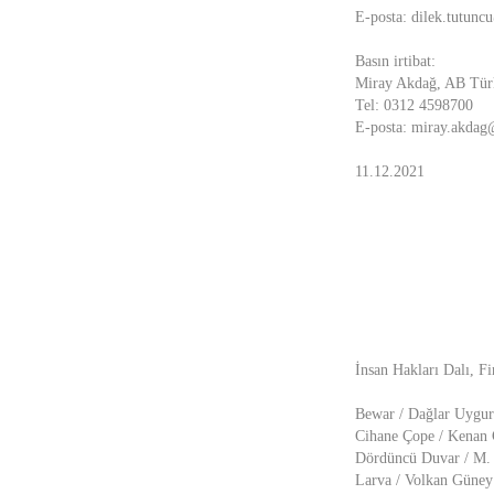
E-posta: dilek.tutunc
Basın irtibat:
Miray Akdağ, AB Türk
Tel: 0312 4598700
E-posta: miray.akdag
11.12.2021
İnsan Hakları Dalı, Fi
Bewar / Dağlar Uygur
Cihane Çope / Kenan 
Dördüncü Duvar / M.
Larva / Volkan Güney