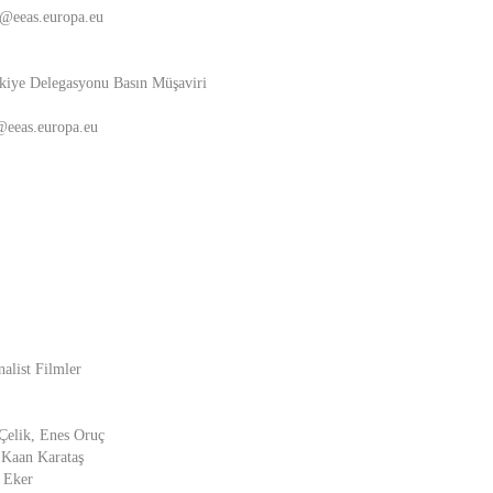
u@eeas.europa.eu
iye Delegasyonu Basın Müşaviri
@eeas.europa.eu
nalist Filmler
Çelik, Enes Oruç
 Kaan Karataş
 Eker