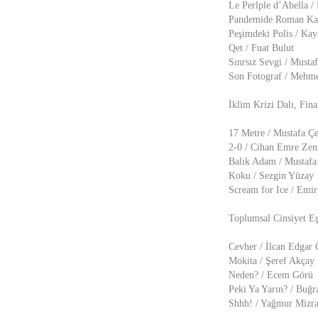
Le Perlple d’Abella /
Pandemide Roman Kad
Peşimdeki Polis / Ka
Qet / Fuat Bulut
Sınrsız Sevgi / Musta
Son Fotograf / Mehme
İklim Krizi Dalı, Fina
17 Metre / Mustafa Çe
2-0 / Cihan Emre Zen
Balık Adam / Mustaf
Koku / Sezgin Yüzay
Scream for Ice / Emi
Toplumsal Cinsiyet Eşi
Cevher / İlcan Edgar 
Mokita / Şeref Akçay
Neden? / Ecem Görü
Peki Ya Yarın? / Buğr
Shhh! / Yağmur Mizr