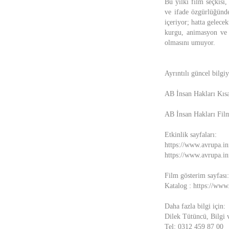
Bu yılki film seçkisi,
ve ifade özgürlüğünde
içeriyor; hatta gelec
kurgu, animasyon ve ‘
olmasını umuyor.
Ayrıntılı güncel bilgi
AB İnsan Hakları Kısa
AB İnsan Hakları Film
Etkinlik sayfaları:
https://www.avrupa.i
https://www.avrupa.inf
Film gösterim sayfası
Katalog : https://ww
Daha fazla bilgi için:
Dilek Tütüncü, Bilgi 
Tel: 0312 459 87 00