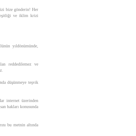
nizi bize gönderin! Her
şitliği ve iklim krizi
ulünün yıldönümünde,
lan reddedilemez ve
z.
sunda düşünmeye teşvik
r internet üzerinden
insan hakları konusunda
nı bu metnin altında