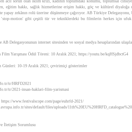
 en acil sorun olan iklim krizi, kadının toplumdaki konumu, toplumsal cinsiyet 
n, eğitim hakkı, sağlık hizmetlerine erişim hakkı, göç ve kültürel diyaloğa u
ekte yapay zekânın rolü üzerine düşünmeye çağırıyor. AB Türkiye Delegasyonu, be
stop-motion' gibi çeşitli tür ve tekniklerdeki bu filmlerin herkes için ufuk
ye AB Delegasyonunun internet sitesinden ve sosyal medya hesaplarından ulaşılab
 Film Yarışması Ödül Töreni: 10 Aralık 2021; https://youtu.be/kqHSjdbctG4
 Günleri: 10-19 Aralık 2021; çevirimiçi gösterimler
nfo.tr/tr/HRFD2021
o.tr/tr/2021-insan-haklari-film-yarismasi
: https://www.festivalscope.com/page/euhrfd-2021/
w.avrupa.info.tr/sites/default/files/uploads/11th%20EU%20HRFD_catalogue%2
ve İletişim Sorumlusu