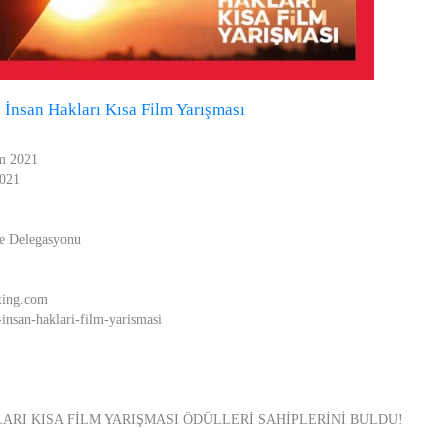
. İnsan Hakları Kısa Film Yarışması
ım 2021
2021
ye Delegasyonu
ting.com
-insan-haklari-film-yarismasi
LARI KISA FİLM YARIŞMASI ÖDÜLLERİ SAHİPLERİNİ BULDU!