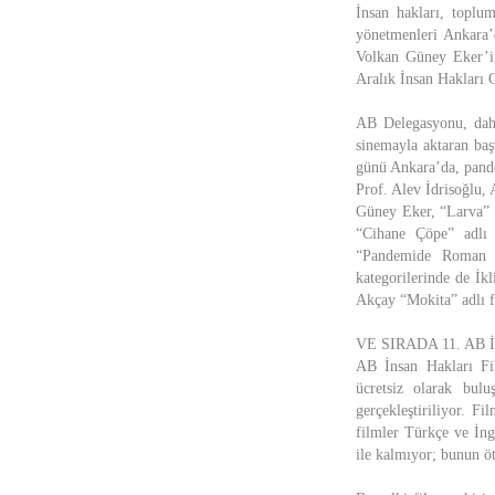
İnsan hakları, toplum
yönetmenleri Ankara’d
Volkan Güney Eker’in
Aralık İnsan Hakları 
AB Delegasyonu, daha
sinemayla aktaran baş
günü Ankara’da, pandem
Prof. Alev İdrisoğlu,
Güney Eker, “Larva” f
“Cihane Çöpe” adlı 
“Pandemide Roman K
kategorilerinde de İk
Akçay “Mokita” adlı f
VE SIRADA 11. AB
AB İnsan Hakları Fil
ücretsiz olarak bulu
gerçekleştiriliyor. F
filmler Türkçe ve İngi
ile kalmıyor; bunun öt