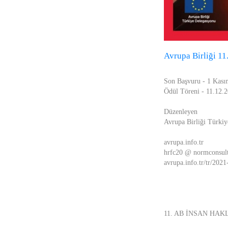
Avrupa Birliği 11
Son Başvuru - 1 Kas
Ödül Töreni - 11.12.
Düzenleyen
Avrupa Birliği Türki
avrupa.info.tr
hrfc20 @ normconsul
avrupa.info.tr/tr/2021
11. AB İNSAN HAK