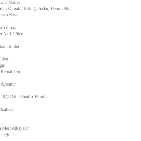
 Enis Manaz
ını Olmak / Ekin Çuhadar, Hemra Nida
yahan Kaya
fa Yılmaz
t Akif Güler
list Filmler
liker
gin
a Kemal Duru
r Aytemür
tliği Dalı, Finalist Filmler
Özuluca
a Mert Alkayalar
apoğlu