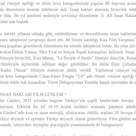
sal cinsiyet eşitliği ve iklim krizi kategorilerinde yapılan 88 başvuru arası
a düzenlenen törende ödüllerini aldı. İnsan hakları alanında birincilik ödü
 oldu. Bu yıl pandemi nedeniyle çevrimiçi düzenlenen 11. AB İnsan Hakla
Günü’nde başladı.
 önceki yıllarda olduğu gibi, reddedilemez ve devredilemez insan haklarına 
vuru sahiplerini yarışmaya davet etti. 88 filmin katıldığı Kısa Film Yarışması’
i koşulları gözetilerek düzenlenen bir törenle sahiplerini buldu. Bu yılın jüri
 Avukat Özlem Yılmaz, Mert Fırat ve Selçuk Tepeli kazananları belirledi. İnsan 
ilmiyle birincilik, Enis Manaz, “Le Periple d'Abella” filmiyle ikincilik, Kena
filmleriyle üçüncülük ödülüne değer görüldüler. Bu dalda Ekin Çuhad
adın Olmak” filmiyle mansiyon ödülü verildi. Toplumsal cinsiyet eşit
lim krizi kategorisinde Cihan Emre Zengin “2-0” adlı filmle, cinsiyet eşitliği 
ilmle ödüle hak kazandılar. Tören Delegasyonun Youtube kanalı üzerinden de y
 İNSAN HAKLARI FİLM GÜNLERİ !
m Günleri, 2011 yılından bugüne Türkiye’nin çeşitli kentlerinde Avrupa fil
şturuyor. Etkinlik bu yıl 10-19 Aralık tarihleri arasında, pandemi sebeb
ilm Günleri’nde kısa ve uzun metrajlı, uluslararası ödüllü, toplam 28 Avrupa
lizce altyazılı ve ayrıntılı Türkçe altyazılı olarak gösteriliyor. Film günleri s
esinde, izleyicileri söyleşiler aracılığıyla yönetmenlerle de buluşturuyor.