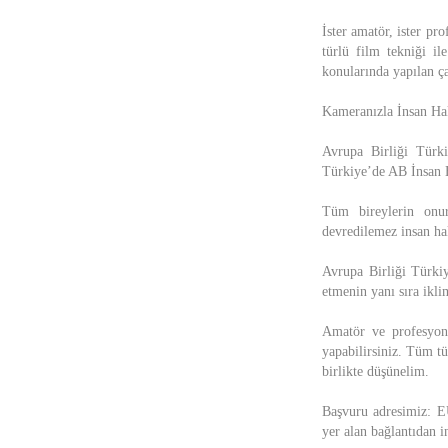
İster amatör, ister pr
türlü film tekniği il
konularında yapılan ça
Kameranızla İnsan Hak
Avrupa Birliği Türk
Türkiye’de AB İnsan H
Tüm bireylerin onu
devredilemez insan hak
Avrupa Birliği Türkiy
etmenin yanı sıra iklim
Amatör ve profesyon
yapabilirsiniz. Tüm tü
birlikte düşünelim.
Başvuru adresimiz: 
yer alan bağlantıdan in