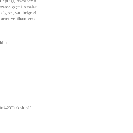
eşitliği, siyasi temsil
zanan çeşitli temaları
lgesel, yarı belgesel,
 açıcı ve ilham verici
ilir.
0in%20Turkish.pdf