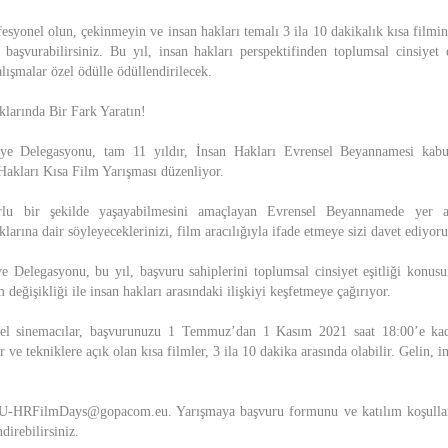
ofesyonel olun, çekinmeyin ve insan hakları temalı 3 ila 10 dakikalık kısa filmi
e başvurabilirsiniz. Bu yıl, insan hakları perspektifinden toplumsal cinsiyet e
lışmalar özel ödülle ödüllendirilecek.
larında Bir Fark Yaratın!
iye Delegasyonu, tam 11 yıldır, İnsan Hakları Evrensel Beyannamesi kab
akları Kısa Film Yarışması düzenliyor.
rlu bir şekilde yaşayabilmesini amaçlayan Evrensel Beyannamede yer a
larına dair söyleyeceklerinizi, film aracılığıyla ifade etmeye sizi davet ediyoru
e Delegasyonu, bu yıl, başvuru sahiplerini toplumsal cinsiyet eşitliği konu
 değişikliği ile insan hakları arasındaki ilişkiyi keşfetmeye çağırıyor.
el sinemacılar, başvurunuzu 1 Temmuz’dan 1 Kasım 2021 saat 18:00’e kada
r ve tekniklere açık olan kısa filmler, 3 ila 10 dakika arasında olabilir. Gelin, 
EU-HRFilmDays@gopacom.eu. Yarışmaya başvuru formunu ve katılım koşulları
direbilirsiniz.