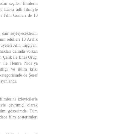
ndan seçilen filmlerin
lü Larva adlı filmiyle
rı Film Günleri de 10
dair söyleyeceklerini
nın ödülleri 10 Aralık
 üyeleri Alin Taşçıyan,
hakları dalında Volkan
n Çelik ile Enes Oruç,
ar ile Hemra Nida’ya
liği ve iklim krizi
kategorisinde de Şeref
ayınlandı.
mlerini izleyicilerle
iyle çevrimiçi olarak
 filmi gösterimde. Tüm
adece film gösterimleri