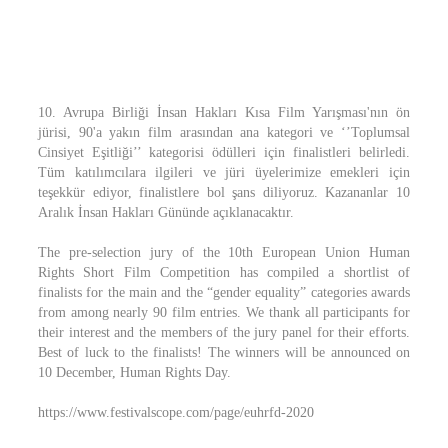
10. Avrupa Birliği İnsan Hakları Kısa Film Yarışması'nın ön
jürisi, 90'a yakın film arasından ana kategori ve ‘’Toplumsal
Cinsiyet Eşitliği’’ kategorisi ödülleri için finalistleri belirledi.
Tüm katılımcılara ilgileri ve jüri üyelerimize emekleri için
teşekkür ediyor, finalistlere bol şans diliyoruz. Kazananlar 10
Aralık İnsan Hakları Gününde açıklanacaktır.
The pre-selection jury of the 10th European Union Human
Rights Short Film Competition has compiled a shortlist of
finalists for the main and the “gender equality” categories awards
from among nearly 90 film entries. We thank all participants for
their interest and the members of the jury panel for their efforts.
Best of luck to the finalists! The winners will be announced on
10 December, Human Rights Day.
https://www.festivalscope.com/page/euhrfd-2020