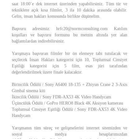
saat 18:00’e dek internet üzerinden yapabilirsiniz. Tüm tür ve
tekniklere açık kısa filmler, 3 ila 10 dakika arasında olabilir.
Gelin, insan hakları konusunda birlikte düşünelim.
Başvuru adresimiz: hrfc20@normconsulting.com Katılım
koşulları ve başvuru formunu bu metnin altında yer alan
bağlantılardan indirebilirsiniz.
Yarışmaya başvuran filmler bir ön elemeye tabi tutulacak ve
seçilecek İnsan Hakları kategorisi için 10, Toplumsal Cinsiyet
Eşitliği kategorisi için 5 film, esas jüri tarafından
değerlendirilmek üzere finale kalacaktır.
Birincilik Ödülü / Sony A6400 18-135 + Zhiyun Crane 2 3-Axis
Gimbal sinema kiti
İkincilik Ödülü / Sony FDR-AX53 4K Video Handycam
Üçüncülük Ödülü / GoPro HERO8 Black 4K Aksiyon kamerası
Toplumsal Cinsiyet Eşitliği Ödülü / Sony FDR-AX53 4K Video
Handycam
Yarışmanın tüm süreç ve gelişmelerini internet sitemizden ve
sosyal medya hesaplarımızdan