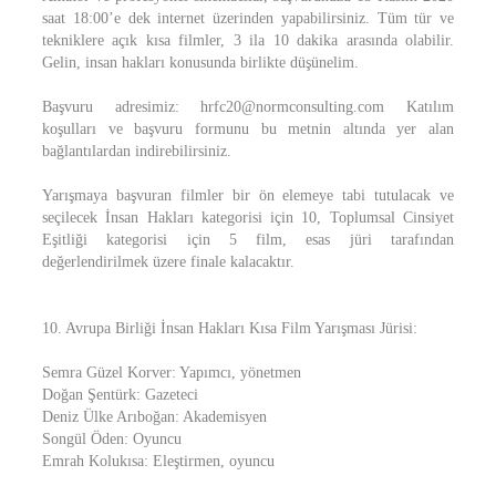
saat 18:00’e dek internet üzerinden yapabilirsiniz. Tüm tür ve
tekniklere açık kısa filmler, 3 ila 10 dakika arasında olabilir.
Gelin, insan hakları konusunda birlikte düşünelim.
Başvuru adresimiz: hrfc20@normconsulting.com Katılım
koşulları ve başvuru formunu bu metnin altında yer alan
bağlantılardan indirebilirsiniz.
Yarışmaya başvuran filmler bir ön elemeye tabi tutulacak ve
seçilecek İnsan Hakları kategorisi için 10, Toplumsal Cinsiyet
Eşitliği kategorisi için 5 film, esas jüri tarafından
değerlendirilmek üzere finale kalacaktır.
10. Avrupa Birliği İnsan Hakları Kısa Film Yarışması Jürisi:
Semra Güzel Korver: Yapımcı, yönetmen
Doğan Şentürk: Gazeteci
Deniz Ülke Arıboğan: Akademisyen
Songül Öden: Oyuncu
Emrah Kolukısa: Eleştirmen, oyuncu