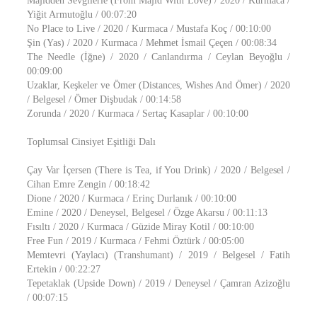
Majidden Sevgilerle (From Majid With Love) / 2020 / Kurmaca /
Yiğit Armutoğlu / 00:07:20
No Place to Live / 2020 / Kurmaca / Mustafa Koç / 00:10:00
Şin (Yas) / 2020 / Kurmaca / Mehmet İsmail Çeçen / 00:08:34
The Needle (İğne) / 2020 / Canlandırma / Ceylan Beyoğlu /
00:09:00
Uzaklar, Keşkeler ve Ömer (Distances, Wishes And Ömer) / 2020
/ Belgesel / Ömer Dişbudak / 00:14:58
Zorunda / 2020 / Kurmaca / Sertaç Kasaplar / 00:10:00
Toplumsal Cinsiyet Eşitliği Dalı
Çay Var İçersen (There is Tea, if You Drink) / 2020 / Belgesel /
Cihan Emre Zengin / 00:18:42
Dione / 2020 / Kurmaca / Erinç Durlanık / 00:10:00
Emine / 2020 / Deneysel, Belgesel / Özge Akarsu / 00:11:13
Fısıltı / 2020 / Kurmaca / Güzide Miray Kotil / 00:10:00
Free Fun / 2019 / Kurmaca / Fehmi Öztürk / 00:05:00
Memtevri (Yaylacı) (Transhumant) / 2019 / Belgesel / Fatih
Ertekin / 00:22:27
Tepetaklak (Upside Down) / 2019 / Deneysel / Çamran Azizoğlu
/ 00:07:15