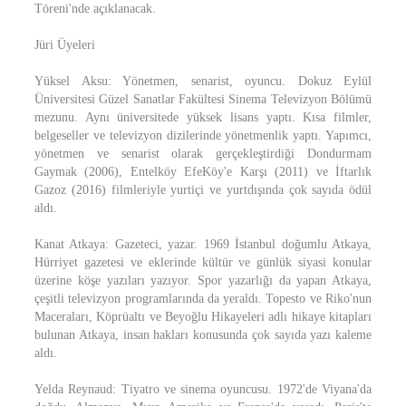
Töreni'nde açıklanacak.
Jüri Üyeleri
Yüksel Aksu: Yönetmen, senarist, oyuncu. Dokuz Eylül
Üniversitesi Güzel Sanatlar Fakültesi Sinema Televizyon Bölümü
mezunu. Aynı üniversitede yüksek lisans yaptı. Kısa filmler,
belgeseller ve televizyon dizilerinde yönetmenlik yaptı. Yapımcı,
yönetmen ve senarist olarak gerçekleştirdiği Dondurmam
Gaymak (2006), Entelköy EfeKöy'e Karşı (2011) ve İftarlık
Gazoz (2016) filmleriyle yurtiçi ve yurtdışında çok sayıda ödül
aldı.
Kanat Atkaya: Gazeteci, yazar. 1969 İstanbul doğumlu Atkaya,
Hürriyet gazetesi ve eklerinde kültür ve günlük siyasi konular
üzerine köşe yazıları yazıyor. Spor yazarlığı da yapan Atkaya,
çeşitli televizyon programlarında da yeraldı. Topesto ve Riko'nun
Maceraları, Köprüaltı ve Beyoğlu Hikayeleri adlı hikaye kitapları
bulunan Atkaya, insan hakları konusunda çok sayıda yazı kaleme
aldı.
Yelda Reynaud: Tiyatro ve sinema oyuncusu. 1972'de Viyana'da