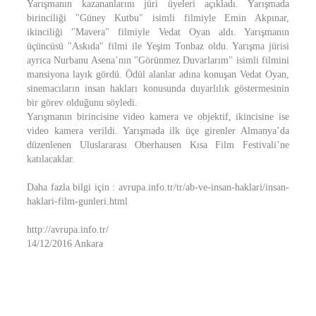
Yarışmanın kazananlarını jüri üyeleri açıkladı. Yarışmada
birinciliği "Güney Kutbu" isimli filmiyle Emin Akpınar,
ikinciliği "Mavera" filmiyle Vedat Oyan aldı. Yarışmanın
üçüncüsü "Askıda" filmi ile Yeşim Tonbaz oldu. Yarışma jürisi
ayrıca Nurbanu Asena’nın "Görünmez Duvarlarım" isimli filmini
mansiyona layık gördü. Ödül alanlar adına konuşan Vedat Oyan,
sinemacıların insan hakları konusunda duyarlılık göstermesinin
bir görev olduğunu söyledi.
Yarışmanın birincisine video kamera ve objektif, ikincisine ise
video kamera verildi. Yarışmada ilk üçe girenler Almanya’da
düzenlenen Uluslararası Oberhausen Kısa Film Festivali’ne
katılacaklar.
Daha fazla bilgi için : avrupa.info.tr/tr/ab-ve-insan-haklari/insan-
haklari-film-gunleri.html
http://avrupa.info.tr/
14/12/2016 Ankara