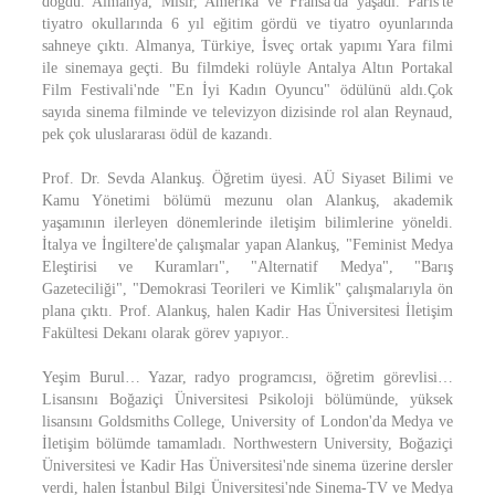
doğdu. Almanya, Mısır, Amerika ve Fransa'da yaşadı. Paris'te
tiyatro okullarında 6 yıl eğitim gördü ve tiyatro oyunlarında
sahneye çıktı. Almanya, Türkiye, İsveç ortak yapımı Yara filmi
ile sinemaya geçti. Bu filmdeki rolüyle Antalya Altın Portakal
Film Festivali'nde "En İyi Kadın Oyuncu" ödülünü aldı.Çok
sayıda sinema filminde ve televizyon dizisinde rol alan Reynaud,
pek çok uluslararası ödül de kazandı.
Prof. Dr. Sevda Alankuş. Öğretim üyesi. AÜ Siyaset Bilimi ve
Kamu Yönetimi bölümü mezunu olan Alankuş, akademik
yaşamının ilerleyen dönemlerinde iletişim bilimlerine yöneldi.
İtalya ve İngiltere'de çalışmalar yapan Alankuş, "Feminist Medya
Eleştirisi ve Kuramları", "Alternatif Medya", "Barış
Gazeteciliği", "Demokrasi Teorileri ve Kimlik" çalışmalarıyla ön
plana çıktı. Prof. Alankuş, halen Kadir Has Üniversitesi İletişim
Fakültesi Dekanı olarak görev yapıyor..
Yeşim Burul… Yazar, radyo programcısı, öğretim görevlisi…
Lisansını Boğaziçi Üniversitesi Psikoloji bölümünde, yüksek
lisansını Goldsmiths College, University of London'da Medya ve
İletişim bölümde tamamladı. Northwestern University, Boğaziçi
Üniversitesi ve Kadir Has Üniversitesi'nde sinema üzerine dersler
verdi, halen İstanbul Bilgi Üniversitesi'nde Sinema-TV ve Medya