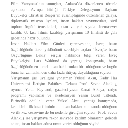
Film Yarışması’nın sonuçları, Ankara’da düzenlenen törenle
açıklandı. Avrupa Birliği Türkiye Delegasyonu Başkanı
Büyükelçi Christian Berger’in evsahipliğinde düzenlenen galaya,
diplomatik misyon üyeleri, insan hakları savunucuları, sivil
toplum örgütü temsilcileri, basın ve çok sayıda sinemasever
katıldı. 68 kısa filmin katıldığı yarışmanın 10 finalisti de gala
gecesinde hazır bulundu.
İnsan Hakları Film Günleri çerçevesinde, İsveç basın
özgürlüğünün 250. yıldönümü sebebiyle açılan "İsveç'te basın
Özgürlüğüne Bakış" sergisi hakkında bilgi veren İsveç
Büyükelçisi Lars Wahlund da yaptığı konuşmada, basın
özgürlüğünün en temel insan haklarından biri olduğunu ve bugün
buna her zamankinden daha fazla ihtiyaç duyulduğunu söyledi.
Yarışmanın jüri üyeliğini yönetmen Yüksel Aksu, Kadir Has
Üniversitesi İletişim Fakültesi Dekanı Prof. Sevda Alankuş,
oyuncu Yelda Reynaud, gazeteci-yazar Kanat Atkaya, radyo
programı yapımcısı ve akademisyen Yeşim Burul üstlendi.
Birincilik ödülünü veren Yüksel Aksu, yaptığı konuşmada,
kendisinin ilk kısa filminin de insan hakları konusunda olduğunu
ve ilk kez cezaevine de bu nedenle girdiğini söyledi. Prof. Sevda
Alankuş ise yarışmaya rekor seviyede katılım olmasının gelecek
adına, insan hakları adına umut verici olduğunu söyledi.