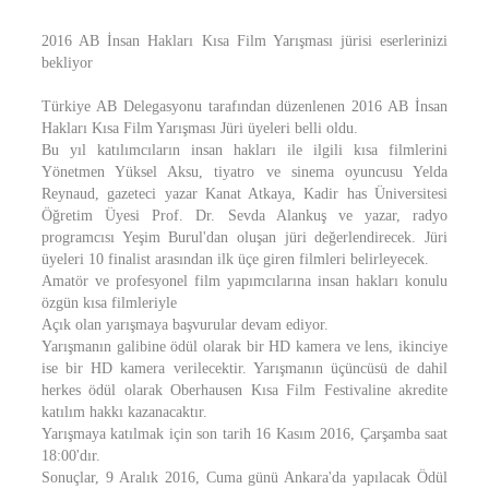
2016 AB İnsan Hakları Kısa Film Yarışması jürisi eserlerinizi
bekliyor
Türkiye AB Delegasyonu tarafından düzenlenen 2016 AB İnsan
Hakları Kısa Film Yarışması Jüri üyeleri belli oldu.
Bu yıl katılımcıların insan hakları ile ilgili kısa filmlerini
Yönetmen Yüksel Aksu, tiyatro ve sinema oyuncusu Yelda
Reynaud, gazeteci yazar Kanat Atkaya, Kadir has Üniversitesi
Öğretim Üyesi Prof. Dr. Sevda Alankuş ve yazar, radyo
programcısı Yeşim Burul'dan oluşan jüri değerlendirecek. Jüri
üyeleri 10 finalist arasından ilk üçe giren filmleri belirleyecek.
Amatör ve profesyonel film yapımcılarına insan hakları konulu
özgün kısa filmleriyle
Açık olan yarışmaya başvurular devam ediyor.
Yarışmanın galibine ödül olarak bir HD kamera ve lens, ikinciye
ise bir HD kamera verilecektir. Yarışmanın üçüncüsü de dahil
herkes ödül olarak Oberhausen Kısa Film Festivaline akredite
katılım hakkı kazanacaktır.
Yarışmaya katılmak için son tarih 16 Kasım 2016, Çarşamba saat
18:00'dır.
Sonuçlar, 9 Aralık 2016, Cuma günü Ankara'da yapılacak Ödül