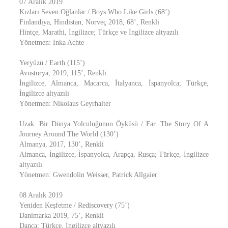
07 Aralık 2019
Kızları Seven Oğlanlar / Boys Who Like Girls (68’)
Finlandiya, Hindistan, Norveç 2018, 68’, Renkli
Hintçe, Marathi, İngilizce; Türkçe ve İngilizce altyazılı
Yönetmen: Inka Achte
Yeryüzü / Earth (115’)
Avusturya, 2019, 115’, Renkli
İngilizce, Almanca, Macarca, İtalyanca, İspanyolca; Türkçe,
İngilizce altyazılı
Yönetmen: Nikolaus Geyrhalter
Uzak. Bir Dünya Yolculuğunun Öyküsü / Far. The Story Of A
Journey Around The World (130’)
Almanya, 2017, 130’, Renkli
Almanca, İngilizce, İspanyolca, Arapça, Rusça; Türkçe, İngilizce
altyazılı
Yönetmen: Gwendolin Weisser, Patrick Allgaier
08 Aralık 2019
Yeniden Keşfetme / Rediscovery (75’)
Danimarka 2019, 75’, Renkli
Danca; Türkçe, İngilizce altyazılı