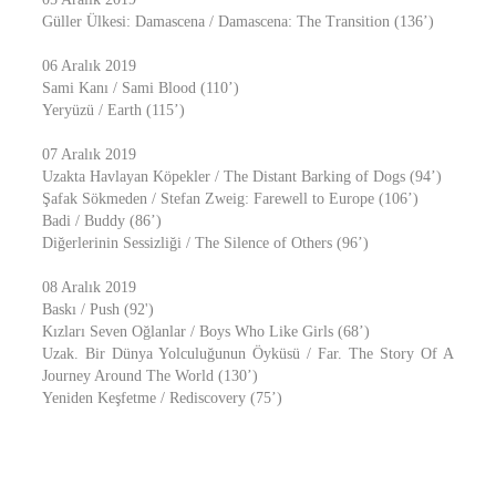
Güller Ülkesi: Damascena / Damascena: The Transition (136’)
06 Aralık 2019
Sami Kanı / Sami Blood (110’)
Yeryüzü / Earth (115’)
07 Aralık 2019
Uzakta Havlayan Köpekler / The Distant Barking of Dogs (94’)
Şafak Sökmeden / Stefan Zweig: Farewell to Europe (106’)
Badi / Buddy (86’)
Diğerlerinin Sessizliği / The Silence of Others (96’)
08 Aralık 2019
Baskı / Push (92')
Kızları Seven Oğlanlar / Boys Who Like Girls (68’)
Uzak. Bir Dünya Yolculuğunun Öyküsü / Far. The Story Of A
Journey Around The World (130’)
Yeniden Keşfetme / Rediscovery (75’)