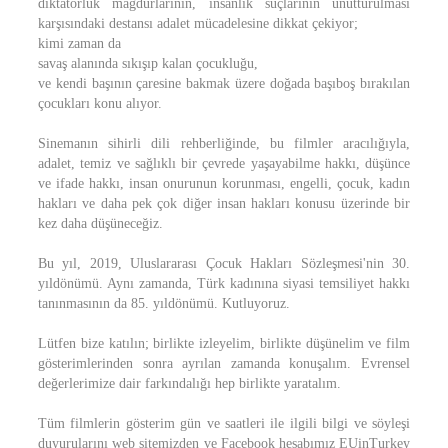
diktatörlük mağdurlarının, insanlık suçlarının unutturulması
karşısındaki destansı adalet mücadelesine dikkat çekiyor;
kimi zaman da
savaş alanında sıkışıp kalan çocukluğu,
ve kendi başının çaresine bakmak üzere doğada başıboş bırakılan
çocukları konu alıyor.
Sinemanın sihirli dili rehberliğinde, bu filmler aracılığıyla,
adalet, temiz ve sağlıklı bir çevrede yaşayabilme hakkı, düşünce
ve ifade hakkı, insan onurunun korunması, engelli, çocuk, kadın
hakları ve daha pek çok diğer insan hakları konusu üzerinde bir
kez daha düşüneceğiz.
Bu yıl, 2019, Uluslararası Çocuk Hakları Sözleşmesi'nin 30.
yıldönümü. Aynı zamanda, Türk kadınına siyasi temsiliyet hakkı
tanınmasının da 85. yıldönümü. Kutluyoruz.
Lütfen bize katılın; birlikte izleyelim, birlikte düşünelim ve film
gösterimlerinden sonra ayrılan zamanda konuşalım. Evrensel
değerlerimize dair farkındalığı hep birlikte yaratalım.
Tüm filmlerin gösterim gün ve saatleri ile ilgili bilgi ve söyleşi
duyurularını web sitemizden ve Facebook hesabımız EUinTurkey