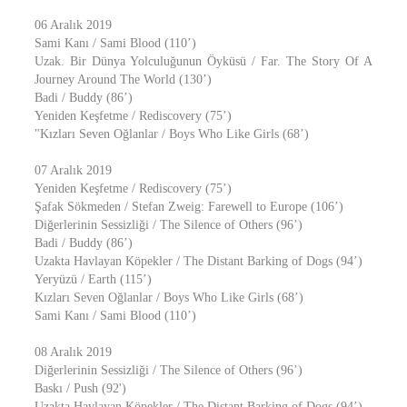
06 Aralık 2019
Sami Kanı / Sami Blood (110’)
Uzak. Bir Dünya Yolculuğunun Öyküsü / Far. The Story Of A
Journey Around The World (130’)
Badi / Buddy (86’)
Yeniden Keşfetme / Rediscovery (75’)
"Kızları Seven Oğlanlar / Boys Who Like Girls (68’)
07 Aralık 2019
Yeniden Keşfetme / Rediscovery (75’)
Şafak Sökmeden / Stefan Zweig: Farewell to Europe (106’)
Diğerlerinin Sessizliği / The Silence of Others (96’)
Badi / Buddy (86’)
Uzakta Havlayan Köpekler / The Distant Barking of Dogs (94’)
Yeryüzü / Earth (115’)
Kızları Seven Oğlanlar / Boys Who Like Girls (68’)
Sami Kanı / Sami Blood (110’)
08 Aralık 2019
Diğerlerinin Sessizliği / The Silence of Others (96’)
Baskı / Push (92')
Uzakta Havlayan Köpekler / The Distant Barking of Dogs (94’)