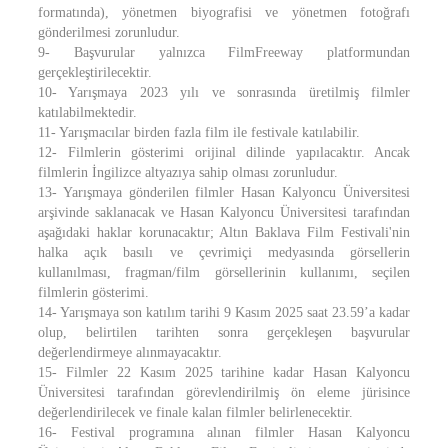
formatında), yönetmen biyografisi ve yönetmen fotoğrafı
gönderilmesi zorunludur.
9- Başvurular yalnızca FilmFreeway platformundan
gerçekleştirilecektir.
10- Yarışmaya 2023 yılı ve sonrasında üretilmiş filmler
katılabilmektedir.
11- Yarışmacılar birden fazla film ile festivale katılabilir.
12- Filmlerin gösterimi orijinal dilinde yapılacaktır. Ancak
filmlerin İngilizce altyazıya sahip olması zorunludur.
13- Yarışmaya gönderilen filmler Hasan Kalyoncu Üniversitesi
arşivinde saklanacak ve Hasan Kalyoncu Üniversitesi tarafından
aşağıdaki haklar korunacaktır; Altın Baklava Film Festivali'nin
halka açık basılı ve çevrimiçi medyasında görsellerin
kullanılması, fragman/film görsellerinin kullanımı, seçilen
filmlerin gösterimi.
14- Yarışmaya son katılım tarihi 9 Kasım 2025 saat 23.59’a kadar
olup, belirtilen tarihten sonra gerçekleşen başvurular
değerlendirmeye alınmayacaktır.
15- Filmler 22 Kasım 2025 tarihine kadar Hasan Kalyoncu
Üniversitesi tarafından görevlendirilmiş ön eleme jürisince
değerlendirilecek ve finale kalan filmler belirlenecektir.
16- Festival programına alınan filmler Hasan Kalyoncu