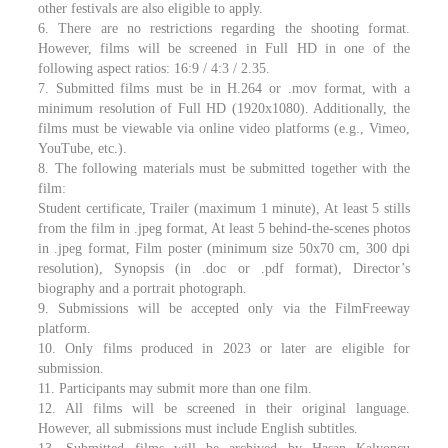
other festivals are also eligible to apply.
6. There are no restrictions regarding the shooting format.
However, films will be screened in Full HD in one of the
following aspect ratios: 16:9 / 4:3 / 2.35.
7. Submitted films must be in H.264 or .mov format, with a
minimum resolution of Full HD (1920x1080). Additionally, the
films must be viewable via online video platforms (e.g., Vimeo,
YouTube, etc.).
8. The following materials must be submitted together with the
film:
Student certificate, Trailer (maximum 1 minute), At least 5 stills
from the film in .jpeg format, At least 5 behind-the-scenes photos
in .jpeg format, Film poster (minimum size 50x70 cm, 300 dpi
resolution), Synopsis (in .doc or .pdf format), Director’s
biography and a portrait photograph.
9. Submissions will be accepted only via the FilmFreeway
platform.
10. Only films produced in 2023 or later are eligible for
submission.
11. Participants may submit more than one film.
12. All films will be screened in their original language.
However, all submissions must include English subtitles.