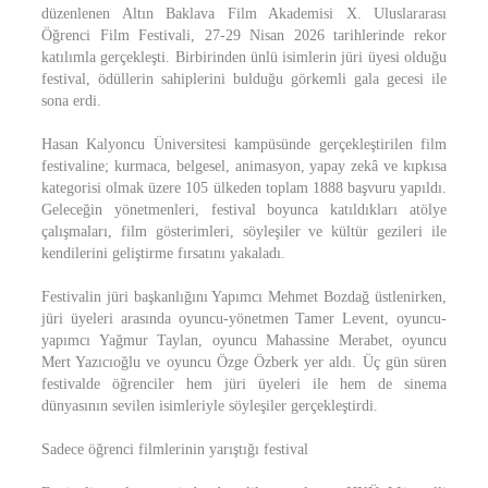
düzenlenen Altın Baklava Film Akademisi X. Uluslararası
Öğrenci Film Festivali, 27-29 Nisan 2026 tarihlerinde rekor
katılımla gerçekleşti. Birbirinden ünlü isimlerin jüri üyesi olduğu
festival, ödüllerin sahiplerini bulduğu görkemli gala gecesi ile
sona erdi.
Hasan Kalyoncu Üniversitesi kampüsünde gerçekleştirilen film
festivaline; kurmaca, belgesel, animasyon, yapay zekâ ve kıpkısa
kategorisi olmak üzere 105 ülkeden toplam 1888 başvuru yapıldı.
Geleceğin yönetmenleri, festival boyunca katıldıkları atölye
çalışmaları, film gösterimleri, söyleşiler ve kültür gezileri ile
kendilerini geliştirme fırsatını yakaladı.
Festivalin jüri başkanlığını Yapımcı Mehmet Bozdağ üstlenirken,
jüri üyeleri arasında oyuncu-yönetmen Tamer Levent, oyuncu-
yapımcı Yağmur Taylan, oyuncu Mahassine Merabet, oyuncu
Mert Yazıcıoğlu ve oyuncu Özge Özberk yer aldı. Üç gün süren
festivalde öğrenciler hem jüri üyeleri ile hem de sinema
dünyasının sevilen isimleriyle söyleşiler gerçekleştirdi.
Sadece öğrenci filmlerinin yarıştığı festival