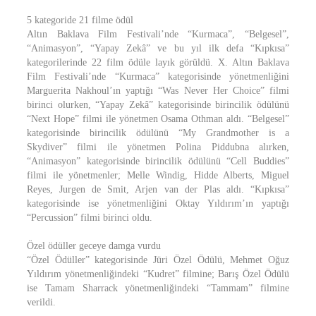
5 kategoride 21 filme ödül
Altın Baklava Film Festivali’nde “Kurmaca”, “Belgesel”,
“Animasyon”, “Yapay Zekâ” ve bu yıl ilk defa “Kıpkısa”
kategorilerinde 22 film ödüle layık görüldü. X. Altın Baklava
Film Festivali’nde “Kurmaca” kategorisinde yönetmenliğini
Marguerita Nakhoul’ın yaptığı “Was Never Her Choice” filmi
birinci olurken, “Yapay Zekâ” kategorisinde birincilik ödülünü
“Next Hope” filmi ile yönetmen Osama Othman aldı. “Belgesel”
kategorisinde birincilik ödülünü “My Grandmother is a
Skydiver” filmi ile yönetmen Polina Piddubna alırken,
“Animasyon” kategorisinde birincilik ödülünü “Cell Buddies”
filmi ile yönetmenler; Melle Windig, Hidde Alberts, Miguel
Reyes, Jurgen de Smit, Arjen van der Plas aldı. “Kıpkısa”
kategorisinde ise yönetmenliğini Oktay Yıldırım’ın yaptığı
“Percussion” filmi birinci oldu.
Özel ödüller geceye damga vurdu
“Özel Ödüller” kategorisinde Jüri Özel Ödülü, Mehmet Oğuz
Yıldırım yönetmenliğindeki “Kudret” filmine; Barış Özel Ödülü
ise Tamam Sharrack yönetmenliğindeki “Tammam” filmine
verildi.