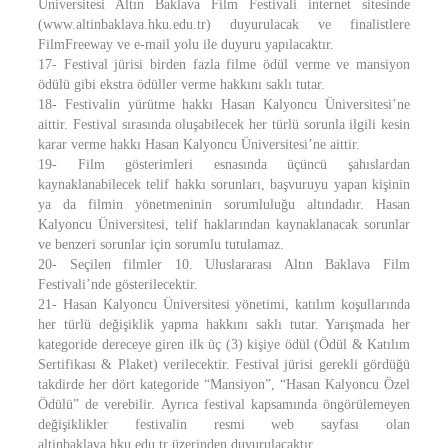
Üniversitesi Altın Baklava Film Festivali internet sitesinde
(www.altinbaklava.hku.edu.tr) duyurulacak ve finalistlere
FilmFreeway ve e-mail yolu ile duyuru yapılacaktır.
17- Festival jürisi birden fazla filme ödül verme ve mansiyon
ödülü gibi ekstra ödüller verme hakkını saklı tutar.
18- Festivalin yürütme hakkı Hasan Kalyoncu Üniversitesi’ne
aittir. Festival sırasında oluşabilecek her türlü sorunla ilgili kesin
karar verme hakkı Hasan Kalyoncu Üniversitesi’ne aittir.
19- Film gösterimleri esnasında üçüncü şahıslardan
kaynaklanabilecek telif hakkı sorunları, başvuruyu yapan kişinin
ya da filmin yönetmeninin sorumluluğu altındadır. Hasan
Kalyoncu Üniversitesi, telif haklarından kaynaklanacak sorunlar
ve benzeri sorunlar için sorumlu tutulamaz.
20- Seçilen filmler 10. Uluslararası Altın Baklava Film
Festivali’nde gösterilecektir.
21- Hasan Kalyoncu Üniversitesi yönetimi, katılım koşullarında
her türlü değişiklik yapma hakkını saklı tutar. Yarışmada her
kategoride dereceye giren ilk üç (3) kişiye ödül (Ödül & Katılım
Sertifikası & Plaket) verilecektir. Festival jürisi gerekli gördüğü
takdirde her dört kategoride “Mansiyon”, “Hasan Kalyoncu Özel
Ödülü” de verebilir. Ayrıca festival kapsamında öngörülemeyen
değişiklikler festivalin resmi web sayfası olan
altinbaklava.hku.edu.tr üzerinden duyurulacaktır.