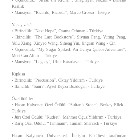
• Üçüncülük: “Arash the Archer”, Shaghayeh Nozari - Birleşik
Krallık
• Mansiyon: “Ricardo, Ricorda”, Marco Grosso - İsviçre
Yapay zekâ
• Birincilik: “Next Hope”, Osama Othman - Türkiye
• İkincilik: “The Last Bookstore”, Siyuan Peng, Yuting Peng,
Yulu Xiang, Xinyao Wang, Siheng Yin, Jingran Wang - Çin
• Üçüncülük: “My Sugar Spiked: An Evliya Çelebi Adventure”,
Mert Can Altun - Türkiye
• Mansiyon: “Legacy”, Ufuk Karadavut - Türkiye
Kıpkısa
• Birincilik: “Percussion”, Oktay Yıldırım - Türkiye
• İkincilik: “Sanrı”, Aysel Beyza Bozdoğan - Türkiye
Özel ödüller
• Hasan Kalyoncu Özel Ödülü: “Sultan’s Stone”, Berkay Ellek -
Türkiye
• Jüri Özel Ödülü: “Kudret”, Mehmet Oğuz Yıldırım - Türkiye
• Barış Özel Ödülü: “Tammam”, Tamam Sharrack - Türkiye
Hasan Kalyoncu Üniversitesi İletişim Fakültesi tarafından