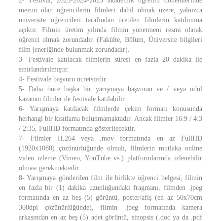
2- Festival, 2023-2024-2025 akademik öğretim dönemlerinde
mezun olan öğrencilerin filmleri dahil olmak üzere, yalnızca
üniversite öğrencileri tarafından üretilen filmlerin katılımına
açıktır. Filmin üretim yılında filmin yönetmeni resmi olarak
öğrenci olmak zorundadır. (Fakülte, Bölüm, Üniversite bilgileri
film jeneriğinde bulunmak zorundadır).
3- Festivale katılacak filmlerin süresi en fazla 20 dakika ile
sınırlandırılmıştır.
4- Festivale başvuru ücretsizdir.
5- Daha önce başka bir yarışmaya başvuran ve / veya ödül
kazanan filmler de festivale katılabilir.
6- Yarışmaya katılacak filmlerde çekim formatı konusunda
herhangi bir kısıtlama bulunmamaktadır. Ancak filmler 16:9 / 4:3
/ 2:35, FullHD formatında gösterilecektir.
7- Filmler H.264 veya .mov formatında en az FullHD
(1920x1080) çözünürlüğünde olmalı, filmlerin mutlaka online
video izleme (Vimeo, YouTube vs.) platformlarında izlenebilir
olması gerekmektedir.
8- Yarışmaya gönderilen film ile birlikte öğrenci belgesi, filmin
en fazla bir (1) dakika uzunluğundaki fragmanı, filmden .jpeg
formatında en az beş (5) görüntü, poster/afiş (en az 50x70cm
300dpi çözünürlüğünde), filmin .jpeg formatında kamera
arkasından en az beş (5) adet görüntü, sinopsis (.doc ya da .pdf