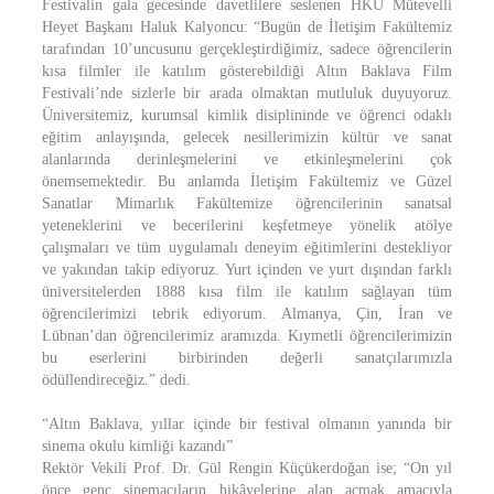
Festivalin gala gecesinde davetlilere seslenen HKÜ Mütevelli
Heyet Başkanı Haluk Kalyoncu: “Bugün de İletişim Fakültemiz
tarafından 10’uncusunu gerçekleştirdiğimiz, sadece öğrencilerin
kısa filmler ile katılım gösterebildiği Altın Baklava Film
Festivali’nde sizlerle bir arada olmaktan mutluluk duyuyoruz.
Üniversitemiz, kurumsal kimlik disiplininde ve öğrenci odaklı
eğitim anlayışında, gelecek nesillerimizin kültür ve sanat
alanlarında derinleşmelerini ve etkinleşmelerini çok
önemsemektedir. Bu anlamda İletişim Fakültemiz ve Güzel
Sanatlar Mimarlık Fakültemize öğrencilerinin sanatsal
yeteneklerini ve becerilerini keşfetmeye yönelik atölye
çalışmaları ve tüm uygulamalı deneyim eğitimlerini destekliyor
ve yakından takip ediyoruz. Yurt içinden ve yurt dışından farklı
üniversitelerden 1888 kısa film ile katılım sağlayan tüm
öğrencilerimizi tebrik ediyorum. Almanya, Çin, İran ve
Lübnan’dan öğrencilerimiz aramızda. Kıymetli öğrencilerimizin
bu eserlerini birbirinden değerli sanatçılarımızla
ödüllendireceğiz.” dedi.
“Altın Baklava, yıllar içinde bir festival olmanın yanında bir
sinema okulu kimliği kazandı”
Rektör Vekili Prof. Dr. Gül Rengin Küçükerdoğan ise; “On yıl
önce genç sinemacıların hikâyelerine alan açmak amacıyla