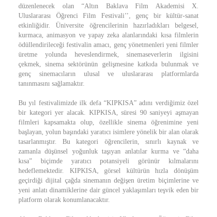
düzenlenecek olan “Altın Baklava Film Akademisi X.
Uluslararası Öğrenci Film Festivali’’, genç bir kültür-sanat
etkinliğidir. Üniversite öğrencilerinin hazırladıkları belgesel,
kurmaca, animasyon ve yapay zeka alanlarındaki kısa filmlerin
ödüllendirileceği festivalin amacı, genç yönetmenleri yeni filmler
üretme yolunda heveslendirmek, sinemaseverlerin ilgisini
çekmek, sinema sektörünün gelişmesine katkıda bulunmak ve
genç sinemacıların ulusal ve uluslararası platformlarda
tanınmasını sağlamaktır.
Bu yıl festivalimizde ilk defa “KIPKISA” adını verdiğimiz özel
bir kategori yer alacak. KIPKISA, süresi 90 saniyeyi aşmayan
filmleri kapsamakta olup, özellikle sinema öğrenimine yeni
başlayan, yolun başındaki yaratıcı isimlere yönelik bir alan olarak
tasarlanmıştır. Bu kategori öğrencilerin, sınırlı kaynak ve
zamanla düşünsel yoğunluk taşıyan anlatılar kurma ve “daha
kısa” biçimde yaratıcı potansiyeli görünür kılmalarını
hedeflemektedir. KIPKISA, görsel kültürün hızla dönüşüm
geçirdiği dijital çağda sinemanın değişen üretim biçimlerine ve
yeni anlatı dinamiklerine dair güncel yaklaşımları teşvik eden bir
platform olarak konumlanacaktır.