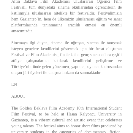
Altın Baklava Film Akademisi Uluslararası Öğrenci Film
Festivali, tüm dünyadaki sinema okullarından öğrencilerin de
katılımıyla uluslararası nitelikte bir festivaldir. Festivalimizin
hem Gaziantep’in, hem de ülkemizin uluslararası eğitim ve sanat
platformlarında tanınmasına aracılık etmesi en önemli
amacımızdır.
Sinemaya ilgi duyan, sinema ile uğraşan, sinema ile tanışmak
isteyen gençlere kendilerini göstermek için bir fırsat oluşturan
Festival ve Film Akademisi, finale kalan genç sinemacılara çeşitli
atölye çalışmalarına katılarak kendilerini geliştirme ve
Türkiye’nin önde gelen yönetmen, yapımcı, oyuncu kadrosundan
oluşan jüri üyeleri ile tanışma imkanı da sunmaktadır.
EN
ABOUT
The Golden Baklava Film Academy 10th International Student
Film Festival, to be held at Hasan Kalyoncu University in
Gaziantep, is a vibrant cultural and artistic event that celebrates
young talents. The festival aims to honor short films produced by
university students in the categories of documentary, fiction,