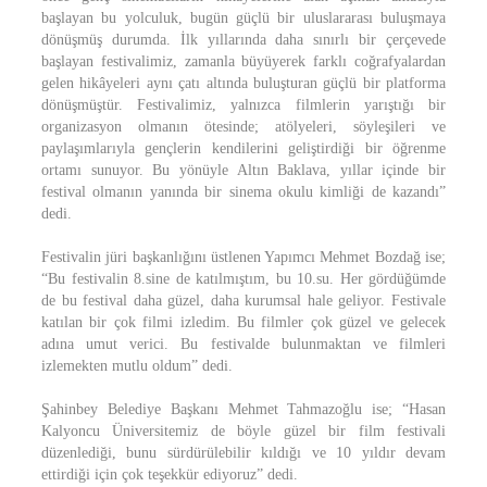
başlayan bu yolculuk, bugün güçlü bir uluslararası buluşmaya
dönüşmüş durumda. İlk yıllarında daha sınırlı bir çerçevede
başlayan festivalimiz, zamanla büyüyerek farklı coğrafyalardan
gelen hikâyeleri aynı çatı altında buluşturan güçlü bir platforma
dönüşmüştür. Festivalimiz, yalnızca filmlerin yarıştığı bir
organizasyon olmanın ötesinde; atölyeleri, söyleşileri ve
paylaşımlarıyla gençlerin kendilerini geliştirdiği bir öğrenme
ortamı sunuyor. Bu yönüyle Altın Baklava, yıllar içinde bir
festival olmanın yanında bir sinema okulu kimliği de kazandı”
dedi.
Festivalin jüri başkanlığını üstlenen Yapımcı Mehmet Bozdağ ise;
“Bu festivalin 8.sine de katılmıştım, bu 10.su. Her gördüğümde
de bu festival daha güzel, daha kurumsal hale geliyor. Festivale
katılan bir çok filmi izledim. Bu filmler çok güzel ve gelecek
adına umut verici. Bu festivalde bulunmaktan ve filmleri
izlemekten mutlu oldum” dedi.
Şahinbey Belediye Başkanı Mehmet Tahmazoğlu ise; “Hasan
Kalyoncu Üniversitemiz de böyle güzel bir film festivali
düzenlediği, bunu sürdürülebilir kıldığı ve 10 yıldır devam
ettirdiği için çok teşekkür ediyoruz” dedi.