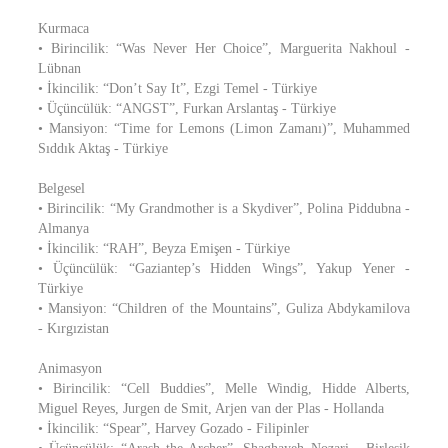
Kurmaca
• Birincilik: “Was Never Her Choice”, Marguerita Nakhoul -
Lübnan
• İkincilik: “Don’t Say It”, Ezgi Temel - Türkiye
• Üçüncülük: “ANGST”, Furkan Arslantaş - Türkiye
• Mansiyon: “Time for Lemons (Limon Zamanı)”, Muhammed
Sıddık Aktaş - Türkiye
Belgesel
• Birincilik: “My Grandmother is a Skydiver”, Polina Piddubna -
Almanya
• İkincilik: “RAH”, Beyza Emişen - Türkiye
• Üçüncülük: “Gaziantep’s Hidden Wings”, Yakup Yener -
Türkiye
• Mansiyon: “Children of the Mountains”, Guliza Abdykamilova
- Kırgızistan
Animasyon
• Birincilik: “Cell Buddies”, Melle Windig, Hidde Alberts,
Miguel Reyes, Jurgen de Smit, Arjen van der Plas - Hollanda
• İkincilik: “Spear”, Harvey Gozado - Filipinler