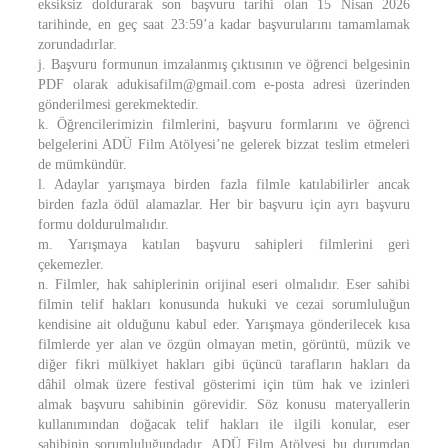
eksiksiz doldurarak son başvuru tarihi olan 15 Nisan 2026
tarihinde, en geç saat 23:59’a kadar başvurularını tamamlamak
zorundadırlar.
j. Başvuru formunun imzalanmış çıktısının ve öğrenci belgesinin
PDF olarak adukisafilm@gmail.com e-posta adresi üzerinden
gönderilmesi gerekmektedir.
k. Öğrencilerimizin filmlerini, başvuru formlarını ve öğrenci
belgelerini ADÜ Film Atölyesi’ne gelerek bizzat teslim etmeleri
de mümkündür.
l. Adaylar yarışmaya birden fazla filmle katılabilirler ancak
birden fazla ödül alamazlar. Her bir başvuru için ayrı başvuru
formu doldurulmalıdır.
m. Yarışmaya katılan başvuru sahipleri filmlerini geri
çekemezler.
n. Filmler, hak sahiplerinin orijinal eseri olmalıdır. Eser sahibi
filmin telif hakları konusunda hukuki ve cezai sorumluluğun
kendisine ait olduğunu kabul eder. Yarışmaya gönderilecek kısa
filmlerde yer alan ve özgün olmayan metin, görüntü, müzik ve
diğer fikri mülkiyet hakları gibi üçüncü tarafların hakları da
dâhil olmak üzere festival gösterimi için tüm hak ve izinleri
almak başvuru sahibinin görevidir. Söz konusu materyallerin
kullanımından doğacak telif hakları ile ilgili konular, eser
sahibinin sorumluluğundadır. ADÜ Film Atölyesi bu durumdan