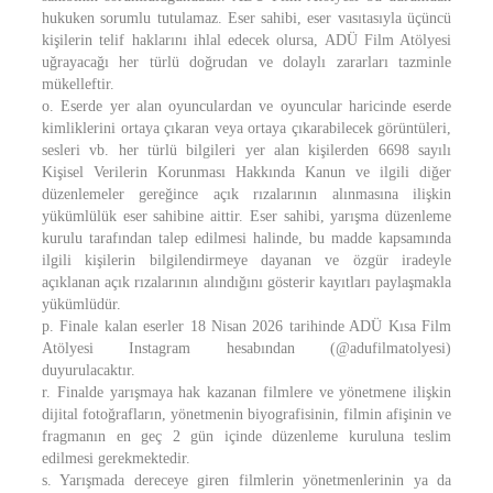
hukuken sorumlu tutulamaz. Eser sahibi, eser vasıtasıyla üçüncü
kişilerin telif haklarını ihlal edecek olursa, ADÜ Film Atölyesi
uğrayacağı her türlü doğrudan ve dolaylı zararları tazminle
mükelleftir.
o. Eserde yer alan oyunculardan ve oyuncular haricinde eserde
kimliklerini ortaya çıkaran veya ortaya çıkarabilecek görüntüleri,
sesleri vb. her türlü bilgileri yer alan kişilerden 6698 sayılı
Kişisel Verilerin Korunması Hakkında Kanun ve ilgili diğer
düzenlemeler gereğince açık rızalarının alınmasına ilişkin
yükümlülük eser sahibine aittir. Eser sahibi, yarışma düzenleme
kurulu tarafından talep edilmesi halinde, bu madde kapsamında
ilgili kişilerin bilgilendirmeye dayanan ve özgür iradeyle
açıklanan açık rızalarının alındığını gösterir kayıtları paylaşmakla
yükümlüdür.
p. Finale kalan eserler 18 Nisan 2026 tarihinde ADÜ Kısa Film
Atölyesi Instagram hesabından (@adufilmatolyesi)
duyurulacaktır.
r. Finalde yarışmaya hak kazanan filmlere ve yönetmene ilişkin
dijital fotoğrafların, yönetmenin biyografisinin, filmin afişinin ve
fragmanın en geç 2 gün içinde düzenleme kuruluna teslim
edilmesi gerekmektedir.
s. Yarışmada dereceye giren filmlerin yönetmenlerinin ya da