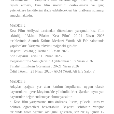
beklenmektedir. Yarışma sinema sanatına ilgi duyan öğrencileri
teşvik etmeyi, kısa film üretimini desteklemeyi ve genç
yeteneklere kendilerini ifade edebilecekleri bir platform sunmayı
amaçlamaktadır.
MADDE 2
Kısa Film Atölyesi tarafından düzenlenen yarışmalı kısa film
etkinliği "Aklım Fikrim Kısa Film" 20-21 Nisan 2026
tarihlerinde Atatürk Kültür Merkezi Yörük Ali Efe salonunda
yapılacaktır. Yarışma takvimi aşağıdaki gibidir.
Başvuru Başlangıç Tarihi : 15 Mart 2026
Son Başvuru Tarihi : 15 Nisan 2026
Değerlendirme Sonuçlarının Açıklanması : 18 Nisan 2026
Finalist Filmlerin Gösterimi : 20-21 Nisan 2026
Ödül Töreni : 21 Nisan 2026 (AKM Yörük Ali Efe Salonu)
MADDE 3
Adaylar aşağıda yer alan katılım koşullarına uygun olarak
başvurularını gerçekleştirmekle yükümlüdürler. Şartlara uymayan
başvurular değerlendirmeye alınmayacaktır.
a. Kısa film yarışmasına tüm önlisans, lisans, yüksek lisans ve
doktora öğrencileri başvurabilir. Başvuru sahibinin yarışma
tarihinde halen öğrenci olduğunu gösteren, son bir ay içinde E-