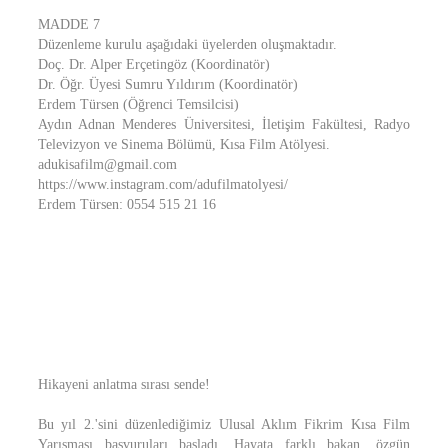
MADDE 7
Düzenleme kurulu aşağıdaki üyelerden oluşmaktadır.
Doç. Dr. Alper Erçetingöz (Koordinatör)
Dr. Öğr. Üyesi Sumru Yıldırım (Koordinatör)
Erdem Türsen (Öğrenci Temsilcisi)
Aydın Adnan Menderes Üniversitesi, İletişim Fakültesi, Radyo
Televizyon ve Sinema Bölümü, Kısa Film Atölyesi.
adukisafilm@gmail.com
https://www.instagram.com/adufilmatolyesi/
Erdem Türsen: 0554 515 21 16
Hikayeni anlatma sırası sende!
Bu yıl 2.'sini düzenlediğimiz Ulusal Aklım Fikrim Kısa Film
Yarışması başvuruları başladı. Hayata farklı bakan, özgün