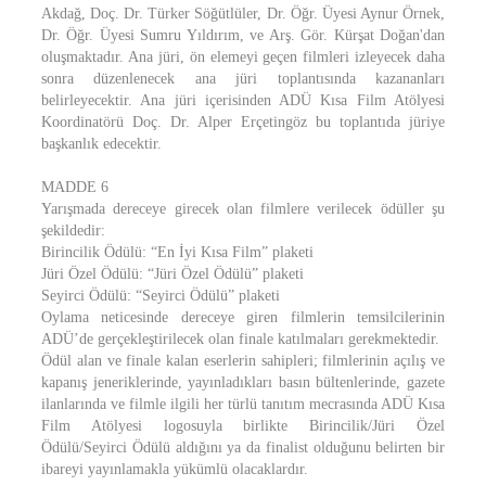
Akdağ, Doç. Dr. Türker Söğütlüler, Dr. Öğr. Üyesi Aynur Örnek,
Dr. Öğr. Üyesi Sumru Yıldırım, ve Arş. Gör. Kürşat Doğan'dan
oluşmaktadır. Ana jüri, ön elemeyi geçen filmleri izleyecek daha
sonra düzenlenecek ana jüri toplantısında kazananları
belirleyecektir. Ana jüri içerisinden ADÜ Kısa Film Atölyesi
Koordinatörü Doç. Dr. Alper Erçetingöz bu toplantıda jüriye
başkanlık edecektir.
MADDE 6
Yarışmada dereceye girecek olan filmlere verilecek ödüller şu
şekildedir:
Birincilik Ödülü: “En İyi Kısa Film” plaketi
Jüri Özel Ödülü: “Jüri Özel Ödülü” plaketi
Seyirci Ödülü: “Seyirci Ödülü” plaketi
Oylama neticesinde dereceye giren filmlerin temsilcilerinin
ADÜ’de gerçekleştirilecek olan finale katılmaları gerekmektedir.
Ödül alan ve finale kalan eserlerin sahipleri; filmlerinin açılış ve
kapanış jeneriklerinde, yayınladıkları basın bültenlerinde, gazete
ilanlarında ve filmle ilgili her türlü tanıtım mecrasında ADÜ Kısa
Film Atölyesi logosuyla birlikte Birincilik/Jüri Özel
Ödülü/Seyirci Ödülü aldığını ya da finalist olduğunu belirten bir
ibareyi yayınlamakla yükümlü olacaklardır.