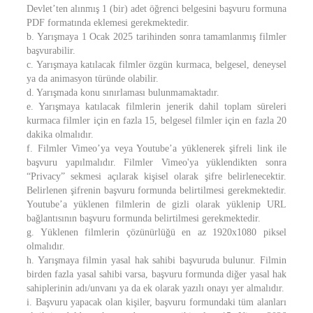
Devlet’ten alınmış 1 (bir) adet öğrenci belgesini başvuru formuna
PDF formatında eklemesi gerekmektedir.
b. Yarışmaya 1 Ocak 2025 tarihinden sonra tamamlanmış filmler
başvurabilir.
c. Yarışmaya katılacak filmler özgün kurmaca, belgesel, deneysel
ya da animasyon türünde olabilir.
d. Yarışmada konu sınırlaması bulunmamaktadır.
e. Yarışmaya katılacak filmlerin jenerik dahil toplam süreleri
kurmaca filmler için en fazla 15, belgesel filmler için en fazla 20
dakika olmalıdır.
f. Filmler Vimeo’ya veya Youtube’a yüklenerek şifreli link ile
başvuru yapılmalıdır. Filmler Vimeo'ya yüklendikten sonra
“Privacy” sekmesi açılarak kişisel olarak şifre belirlenecektir.
Belirlenen şifrenin başvuru formunda belirtilmesi gerekmektedir.
Youtube’a yüklenen filmlerin de gizli olarak yüklenip URL
bağlantısının başvuru formunda belirtilmesi gerekmektedir.
g. Yüklenen filmlerin çözünürlüğü en az 1920x1080 piksel
olmalıdır.
h. Yarışmaya filmin yasal hak sahibi başvuruda bulunur. Filmin
birden fazla yasal sahibi varsa, başvuru formunda diğer yasal hak
sahiplerinin adı/unvanı ya da ek olarak yazılı onayı yer almalıdır.
i. Başvuru yapacak olan kişiler, başvuru formundaki tüm alanları