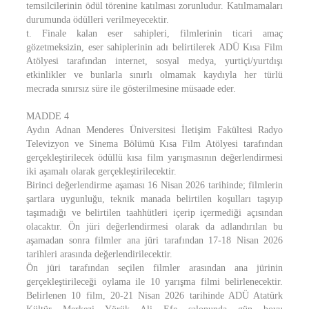
temsilcilerinin ödül törenine katılması zorunludur. Katılmamaları
durumunda ödülleri verilmeyecektir.
t. Finale kalan eser sahipleri, filmlerinin ticari amaç
gözetmeksizin, eser sahiplerinin adı belirtilerek ADÜ Kısa Film
Atölyesi tarafından internet, sosyal medya, yurtiçi/yurtdışı
etkinlikler ve bunlarla sınırlı olmamak kaydıyla her türlü
mecrada sınırsız süre ile gösterilmesine müsaade eder.
MADDE 4
Aydın Adnan Menderes Üniversitesi İletişim Fakültesi Radyo
Televizyon ve Sinema Bölümü Kısa Film Atölyesi tarafından
gerçekleştirilecek ödüllü kısa film yarışmasının değerlendirmesi
iki aşamalı olarak gerçekleştirilecektir.
Birinci değerlendirme aşaması 16 Nisan 2026 tarihinde; filmlerin
şartlara uygunluğu, teknik manada belirtilen koşulları taşıyıp
taşımadığı ve belirtilen taahhütleri içerip içermediği açısından
olacaktır. Ön jüri değerlendirmesi olarak da adlandırılan bu
aşamadan sonra filmler ana jüri tarafından 17-18 Nisan 2026
tarihleri arasında değerlendirilecektir.
Ön jüri tarafından seçilen filmler arasından ana jürinin
gerçekleştirileceği oylama ile 10 yarışma filmi belirlenecektir.
Belirlenen 10 film, 20-21 Nisan 2026 tarihinde ADÜ Atatürk