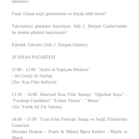
teknikleri
Final: Ulusal seçki gösterimleri ve büyük ödül töreni!
Takviminizi şimdiden hazırlayın, Adü 2. İletişim Günleri'ndeki
bu sinema şölenini kaçırmayın!
Etkinlik Takvimi (Adü 2. İletişim Günleri)
20 NİSAN PAZARTESİ
11:00 - 12:00: “Aydın’ın Yeşilçam Hikâyesi”
- Ali Gençli ile Söyleşi
(Yer: Kısa Film Atölyesi)
13:30 - 14:00: Deneysel Kısa Film Sunuşu: “Oğuzhan Kaya" -
''Fotokopi Günlükleri” “Erdem Türsen" - ''Motus”
(Yer: Yörük Ali Efe Salonu)
14:00 - 15:00: Tiran Film Festivali Sunuş ve Seçki Filmlerinin
Gösterimi
Dovydas Draksas – Praeis & Mikkel Bjørn Kehlert - Maybe in
March