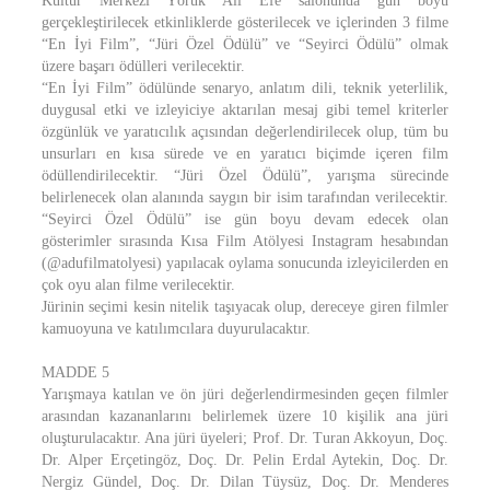
Kültür Merkezi Yörük Ali Efe salonunda gün boyu
gerçekleştirilecek etkinliklerde gösterilecek ve içlerinden 3 filme
“En İyi Film”, “Jüri Özel Ödülü” ve “Seyirci Ödülü” olmak
üzere başarı ödülleri verilecektir.
“En İyi Film” ödülünde senaryo, anlatım dili, teknik yeterlilik,
duygusal etki ve izleyiciye aktarılan mesaj gibi temel kriterler
özgünlük ve yaratıcılık açısından değerlendirilecek olup, tüm bu
unsurları en kısa sürede ve en yaratıcı biçimde içeren film
ödüllendirilecektir. “Jüri Özel Ödülü”, yarışma sürecinde
belirlenecek olan alanında saygın bir isim tarafından verilecektir.
“Seyirci Özel Ödülü” ise gün boyu devam edecek olan
gösterimler sırasında Kısa Film Atölyesi Instagram hesabından
(@adufilmatolyesi) yapılacak oylama sonucunda izleyicilerden en
çok oyu alan filme verilecektir.
Jürinin seçimi kesin nitelik taşıyacak olup, dereceye giren filmler
kamuoyuna ve katılımcılara duyurulacaktır.
MADDE 5
Yarışmaya katılan ve ön jüri değerlendirmesinden geçen filmler
arasından kazananlarını belirlemek üzere 10 kişilik ana jüri
oluşturulacaktır. Ana jüri üyeleri; Prof. Dr. Turan Akkoyun, Doç.
Dr. Alper Erçetingöz, Doç. Dr. Pelin Erdal Aytekin, Doç. Dr.
Nergiz Gündel, Doç. Dr. Dilan Tüysüz, Doç. Dr. Menderes