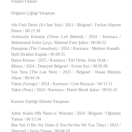
Finalist Filmler
Doğanın Çığlığı Yarışması
Altı Üstü Deniz (It's Just Sea) / 2021 / Belgesel / Furkan Alperen
Demir / 00:23:30
Ardımızda Kalanlar (Those Left Behınd) / 2024 / Kurmaca /
Muhammed Emin Çırçır, Mahmut Enes Şahin / 00:04:52
Danışman (The Consultant) / 2024 / Kurmaca / Mehmet Kanadlı,
Halil İbrahim Kaplan / 00:09:55
Hatıra Kutusu / 2025 / Kurmaca / Elif Örüm, İrem Öcük /
Mimas / 2024 / Deneysel Belgesel / Evrim İnci / 00:05:00
Son Yuva (The Last Nest) / 2025 / Belgesel / Hasan Hüseyin
Alkan / 00:04:34
Yaban (Savage) / 2024 / Kurmaca / Cem Barışcan / 00:12:51
Yakın (Near) / 2024 / Kurmaca / Hamit Burak Şakar / 00:01:45
Kamera Eşitliğe Dönsün Yarışması
Adım: Kadın (My Name is: Woman) / 2024 / Belgesel / Oğuzhan
Yaman / 00:13:34
Ben Sen O Biz Siz Onlar (I You He/She We You They) / 2023 /
Deneysel / Sevin Yaman / 00:04:18