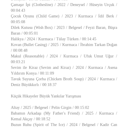
Çamaşır İpi (Clothesline) / 2022 / Deneysel / Hüseyin Urçuk /
00:04:43
Çocuk Oyunu (Child Game) / 2023 / Kurmaca / İdil Berk /
00:05:08
Dilek Kutusu (Wish Box) / 2023 / Belgesel / Feyzi Baran, Büşra
Baran / 00:05:01
Halikya / 2024 / Kurmaca / Tülay Türken / 00:14:45
Kovan (Bullet Casing) / 2025 / Kurmaca / İbrahim Tarkan Doğan
/ 00:08:48
Makul (Reasonable) / 2024 / Kurmaca / Ufuk Umut Uğur /
00:03:21
Sevim ile Kiraz (Sevim and Kiraz) / 2024 / Kurmaca / Asena
Yıldırım Konya / 00:11:09
Tavuk Suyuna Çorba (Chicken Broth Soup) / 2024 / Kurmaca /
Deniz Büyükkırlı / 00:18:37
Küçük Hikayeler Büyük Yankılar Yarışması
Altay / 2025 / Belgesel / Pelin Girgin / 00:15:02
Babamın Arkadaşı (My Father's Friend) / 2025 / Kurmaca /
Kemal Akçay / 00:18:52
Buzun Ruhu (Spirit of The Ice) / 2024 / Belgesel / Kadir Can